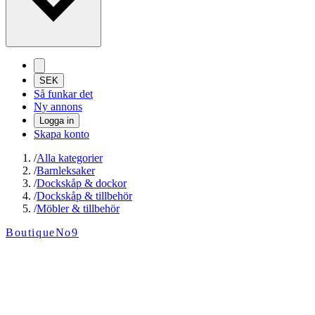
SEK
Så funkar det
Ny annons
Logga in
Skapa konto
/
Alla kategorier
/
Barnleksaker
/
Dockskåp & dockor
/
Dockskåp & tillbehör
/
Möbler & tillbehör
BoutiqueNo9