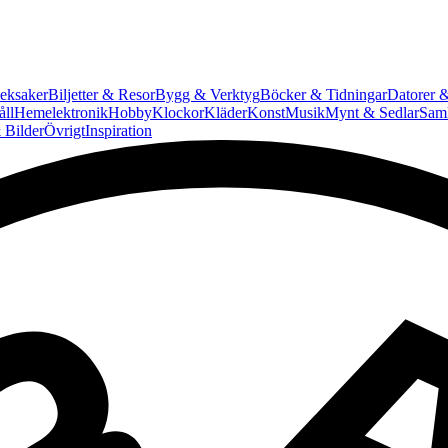
eksaker
Biljetter & Resor
Bygg & Verktyg
Böcker & Tidningar
Datorer &
ll
Hemelektronik
Hobby
Klockor
Kläder
Konst
Musik
Mynt & Sedlar
Saml
 Bilder
Övrigt
Inspiration