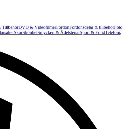
 Tillbehör
DVD & Videofilmer
Fordon
Fordonsdelar & tillbehör
Foto,
arsaker
Skor
Skönhet
Smycken & Ädelstenar
Sport & Fritid
Telefoni,