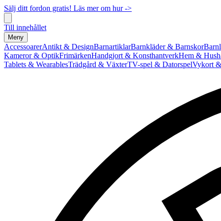
Sälj ditt fordon gratis! Läs mer om hur ->
Till innehållet
Meny
Accessoarer
Antikt & Design
Barnartiklar
Barnkläder & Barnskor
Barnl
Kameror & Optik
Frimärken
Handgjort & Konsthantverk
Hem & Hushå
Tablets & Wearables
Trädgård & Växter
TV-spel & Datorspel
Vykort &