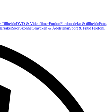
 Tillbehör
DVD & Videofilmer
Fordon
Fordonsdelar & tillbehör
Foto,
arsaker
Skor
Skönhet
Smycken & Ädelstenar
Sport & Fritid
Telefoni,