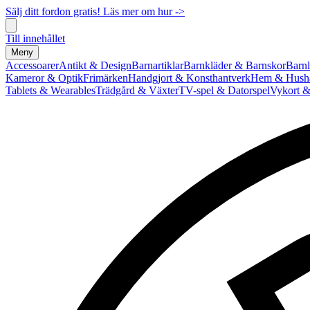
Sälj ditt fordon gratis! Läs mer om hur ->
Till innehållet
Meny
Accessoarer
Antikt & Design
Barnartiklar
Barnkläder & Barnskor
Barnl
Kameror & Optik
Frimärken
Handgjort & Konsthantverk
Hem & Hushå
Tablets & Wearables
Trädgård & Växter
TV-spel & Datorspel
Vykort &