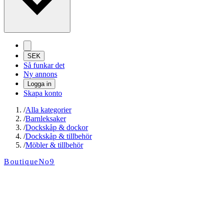
SEK
Så funkar det
Ny annons
Logga in
Skapa konto
/
Alla kategorier
/
Barnleksaker
/
Dockskåp & dockor
/
Dockskåp & tillbehör
/
Möbler & tillbehör
BoutiqueNo9