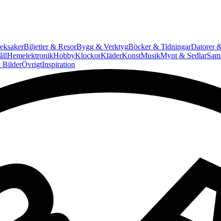
eksaker
Biljetter & Resor
Bygg & Verktyg
Böcker & Tidningar
Datorer &
ll
Hemelektronik
Hobby
Klockor
Kläder
Konst
Musik
Mynt & Sedlar
Saml
 Bilder
Övrigt
Inspiration