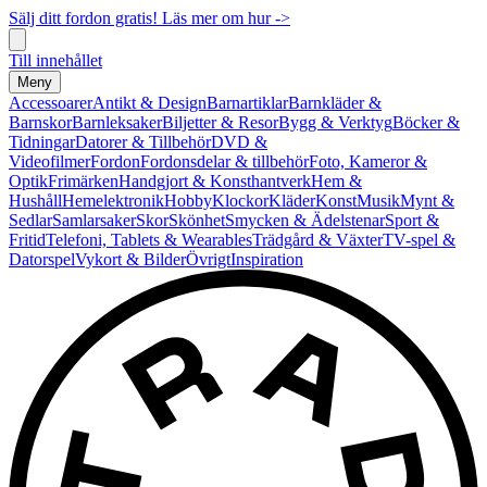
Sälj ditt fordon gratis! Läs mer om hur ->
Till innehållet
Meny
Accessoarer
Antikt & Design
Barnartiklar
Barnkläder &
Barnskor
Barnleksaker
Biljetter & Resor
Bygg & Verktyg
Böcker &
Tidningar
Datorer & Tillbehör
DVD &
Videofilmer
Fordon
Fordonsdelar & tillbehör
Foto, Kameror &
Optik
Frimärken
Handgjort & Konsthantverk
Hem &
Hushåll
Hemelektronik
Hobby
Klockor
Kläder
Konst
Musik
Mynt &
Sedlar
Samlarsaker
Skor
Skönhet
Smycken & Ädelstenar
Sport &
Fritid
Telefoni, Tablets & Wearables
Trädgård & Växter
TV-spel &
Datorspel
Vykort & Bilder
Övrigt
Inspiration