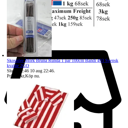
Skosnöre Mörk Bruna Runda 1 par 100cm Bandi 493 Svensk
kvalite 2GO
Sluttid
22:46
10 aug 22:46
.
Pris:
26 kr
,
Köp nu
.