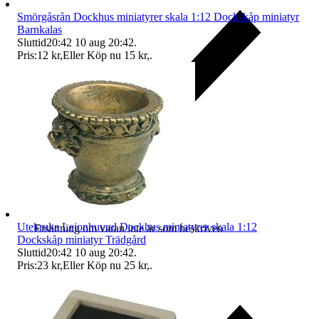
Smörgåsrån Dockhus miniatyrer skala 1:12 Dockskåp miniatyr
Barnkalas
Sluttid
20:42
10 aug 20:42
.
Pris:
12 kr
,
Eller Köp nu
15 kr
,
.
Utekruka Lejonhuvud Dockhus miniatyrer skala 1:12
Ersättning om varan inte är som beskriven
Dockskåp miniatyr Trädgård
Sluttid
20:42
10 aug 20:42
.
Pris:
23 kr
,
Eller Köp nu
25 kr
,
.