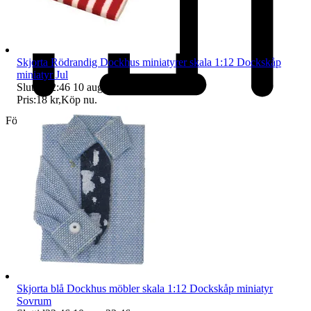
Skjorta Rödrandig Dockhus miniatyrer skala 1:12 Dockskåp
miniatyr Jul
Sluttid
22:46
10 aug 22:46
.
Pris:
18 kr
,
Köp nu
.
Företag
Skjorta blå Dockhus möbler skala 1:12 Dockskåp miniatyr
Sovrum