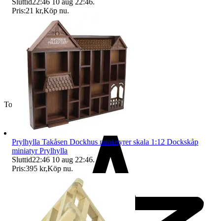
Sluttid
22:46
10 aug 22:46
.
Pris:
21 kr
,
Köp nu
.
Toppsäljare
Prylhylla Takåsen Dockhus miniatyrer skala 1:12 Dockskåp
miniatyr Prylhylla
Sluttid
22:46
10 aug 22:46
.
Pris:
395 kr
,
Köp nu
.