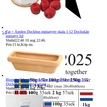
Fat + Äpplen Dockhus miniatyrer skala 1:12 Dockskåp
5.0
miniatyr Jul
Sluttid
22:46
10 aug 22:46
.
Pris:
15 kr
,
Köp nu
.
Blomsterlåda - terracota Dockhus miniatyrer skala 1:12
Dockskåp miniatyr Garage
Sluttid
22:46
10 aug 22:46
.
Pris:
18 kr
,
Köp nu
.