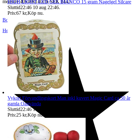
measure 40x40x140cm SEK 144:-
HIGH LIGHT LED GEL BIANCO 15 gram Nagelgel Silcare
Sluttid
22:46
10 aug 22:46
.
Pris:
67 kr
,
Köp nu
.
BoutiqueNo9
Helsingborg
,
Sverige
Vykort Förvandlingskort Man inkl kuvert Magic Card ca 50 år
gamla Oanvända
Sluttid
22:46
10 aug 22:46
.
Pris:
25 kr
,
Köp nu
.