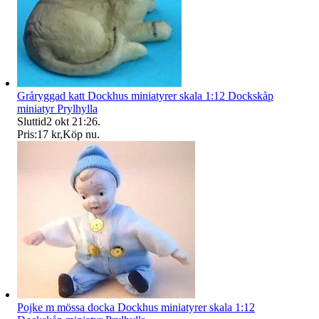
Gråryggad katt Dockhus miniatyrer skala 1:12 Dockskåp
miniatyr Prylhylla
Sluttid
2 okt 21:26
.
Pris:
17 kr
,
Köp nu
.
Pojke m mössa docka Dockhus miniatyrer skala 1:12