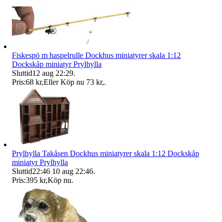
Fiskespö m haspelrulle Dockhus miniatyrer skala 1:12
Dockskåp miniatyr Prylhylla
Sluttid
12 aug 22:29
.
Pris:
68 kr
,
Eller Köp nu
73 kr
,
.
Prylhylla Takåsen Dockhus miniatyrer skala 1:12 Dockskåp
miniatyr Prylhylla
Sluttid
22:46
10 aug 22:46
.
Pris:
395 kr
,
Köp nu
.