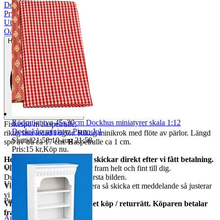
Dekoration
|
Prylpaket
|
Utomhus
|
Oanvänt
Helt ny och aldrig använd
Rödrutigt tyg 45x30cm Dockhus miniatyrer skala 1:12
Fiskespö m haspelrulle,
Dockskåp miniatyr Piano Jul
riktig lina ledad i öglor. Riktig minikrok med flöte av pärlor. Längd
Sluttid
21:58
10 aug 21:58
.
spö av trä ca 17 cm. Haspelrulle ca 1 cm.
Pris:
15 kr
,
Köp nu
.
Helt nya och oanvända. Vi skickar direkt efter vi fått betalning.
Objektnr
737 994 753
Vi garanterar att allt kommer fram helt och fint till dig.
Du får varan som finns på första bilden.
Visningar
70
Vi har många, behöver du flera så skicka ett meddelande så justerar
vi annonsen.
Publicerad
26 jun 21:19
Vi har alltid 14 dagars öppet köp / returrätt. Köparen betalar
frakter.
Anmäl
Sälj liknande