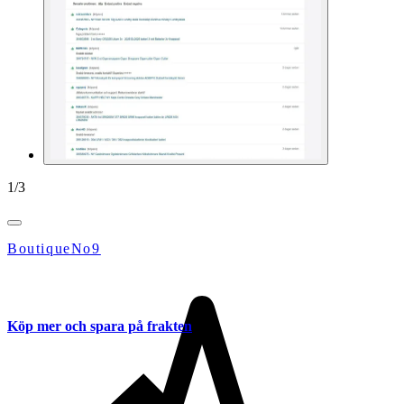
1
/
3
BoutiqueNo9
Köp mer och spara på frakten