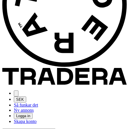
SEK
Så funkar det
Ny annons
Logga in
Skapa konto