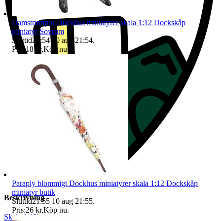
Damstrumpor Dockhus miniatyrer skala 1:12 Dockskåp
miniatyr Sovrum
Sluttid
21:54
10 aug 21:54
.
Pris:
18 kr
,
Köp nu
.
Paraply blommigt Dockhus miniatyrer skala 1:12 Dockskåp
miniatyr butik
Beskrivning
Sluttid
21:55
10 aug 21:55
.
Pris:
26 kr
,
Köp nu
.
Skala 1:12
|