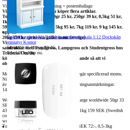
Vikt ca x gram med förpackning + postemballage
Vi samfraktar gärna om du köper flera artiklar.
Total frakt: 50gr 15 kr, 100gr 25 kr, 250gr 39 kr, 0,5kg 51 kr,
1kg
59kr, 2kg 73 kr, 3kg 79 kr, 5kg 95 kr, 7kg 119 kr, 9 kg 145 kr,
upp till
Bokhylla valvad Vit Dockhus miniatyrer skala 1:12 Dockskåp
20kg 159 kr (priserna gäller inom Sverige)
miniatyr Kontor
Vi
Sluttid
22:46
10 aug 22:46
.
samfraktar med Fyndgross, Lampgross och Studentgross hos
Pris:
148 kr
,
Köp nu
.
Tradera. Om du
köper från mer än en skicka ett meddelande så att vi
observerar det.
Moms ingår i våra priser. Har ni företag begär specificerad moms.
Ni kan
även fråga om faktura om ni inte har betalningsanmärkningar.
14 dagars full returrätt vid oanvänd vara.
We also ship abroad worldwide. Freightcharge worldwide 50gr 33
SEK, 100 gr
43 SEK, 250gr 85 SEK, 0,5kg 109 SEK, 1kg 159 SEK (Swedish
crown
worldwide price freight)
To Denmark 0,5-3kg measure 35x24x13 SEK 72:-, 0,5-3kg