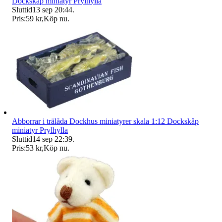
Dockskåp miniatyr Prylhylla
Sluttid
13 sep 20:44
.
Pris:
59 kr
,
Köp nu
.
Abborrar i trälåda Dockhus miniatyrer skala 1:12 Dockskåp
miniatyr Prylhylla
Sluttid
14 sep 22:39
.
Pris:
53 kr
,
Köp nu
.