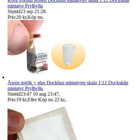
Korg Porslin Rosen Dockhus miniatyrer skala 1:12 Dockskåp
miniatyr Prylhylla
Sluttid
23 sep 21:28
.
Pris:
20 kr
,
Köp nu
.
Åsens mjölk + glas Dockhus miniatyrer skala 1:12 Dockskåp
miniatyr Prylhylla
Sluttid
23:47
10 aug 23:47
.
Pris:
19 kr
,
Eller Köp nu
22 kr
,
.