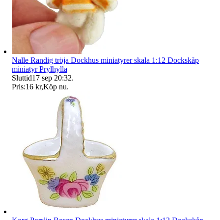
Nalle Randig tröja Dockhus miniatyrer skala 1:12 Dockskåp
miniatyr Prylhylla
Sluttid
17 sep 20:32
.
Pris:
16 kr
,
Köp nu
.