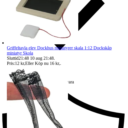
Griffeltavla elev Dockhus miniatyrer skala 1:12 Dockskåp
miniatyr Skola
Sluttid
21:48
10 aug 21:48
.
Pris:
12 kr
,
Eller Köp nu
16 kr
,
.
Ersättning om du inte får din vara