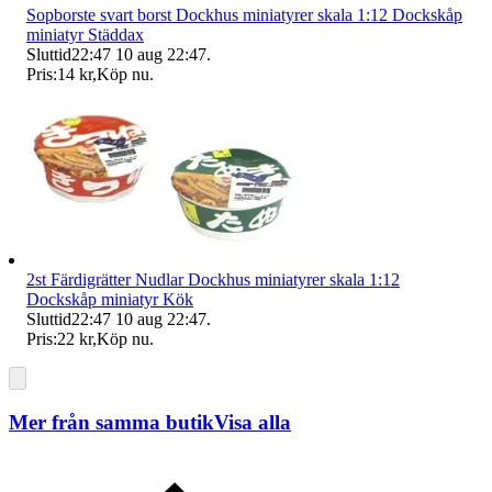
Sopborste svart borst Dockhus miniatyrer skala 1:12 Dockskåp
miniatyr Städdax
Sluttid
22:47
10 aug 22:47
.
Pris:
14 kr
,
Köp nu
.
2st Färdigrätter Nudlar Dockhus miniatyrer skala 1:12
Dockskåp miniatyr Kök
Sluttid
22:47
10 aug 22:47
.
Pris:
22 kr
,
Köp nu
.
Mer från samma butik
Visa alla