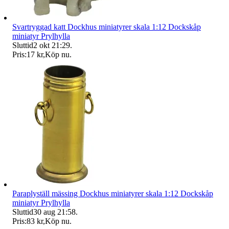
Svartryggad katt Dockhus miniatyrer skala 1:12 Dockskåp
miniatyr Prylhylla
Sluttid
2 okt 21:29
.
Pris:
17 kr
,
Köp nu
.
Paraplyställ mässing Dockhus miniatyrer skala 1:12 Dockskåp
miniatyr Prylhylla
Sluttid
30 aug 21:58
.
Pris:
83 kr
,
Köp nu
.