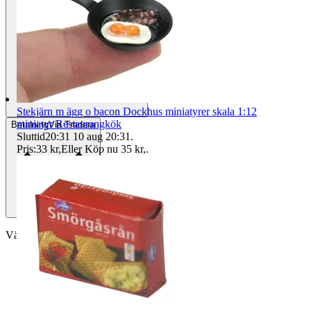
Stekjärn m ägg o bacon Dockhus miniatyrer skala 1:12
miniatyr Restaurangkök
Betalning
Via Tradera
Sluttid
20:31
10 aug 20:31
.
Pris:
33 kr
,
Eller Köp nu
35 kr
,
.
Välj till köparskydd