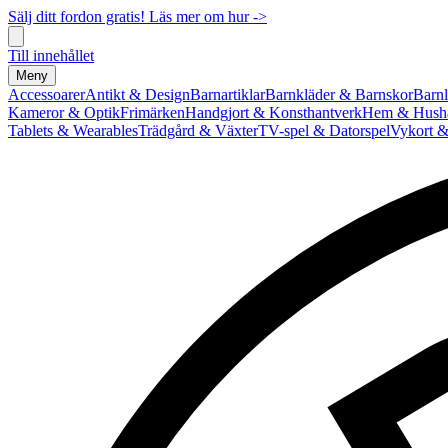
Sälj ditt fordon gratis! Läs mer om hur ->
Till innehållet
Meny
Accessoarer
Antikt & Design
Barnartiklar
Barnkläder & Barnskor
Barnl
Kameror & Optik
Frimärken
Handgjort & Konsthantverk
Hem & Hushå
Tablets & Wearables
Trädgård & Växter
TV-spel & Datorspel
Vykort &