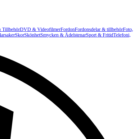
 Tillbehör
DVD & Videofilmer
Fordon
Fordonsdelar & tillbehör
Foto,
arsaker
Skor
Skönhet
Smycken & Ädelstenar
Sport & Fritid
Telefoni,