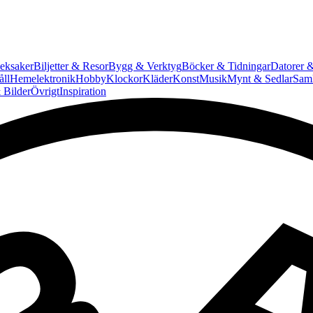
eksaker
Biljetter & Resor
Bygg & Verktyg
Böcker & Tidningar
Datorer &
ll
Hemelektronik
Hobby
Klockor
Kläder
Konst
Musik
Mynt & Sedlar
Saml
 Bilder
Övrigt
Inspiration