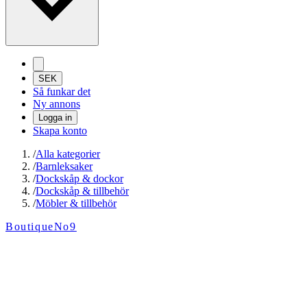
SEK
Så funkar det
Ny annons
Logga in
Skapa konto
/
Alla kategorier
/
Barnleksaker
/
Dockskåp & dockor
/
Dockskåp & tillbehör
/
Möbler & tillbehör
BoutiqueNo9