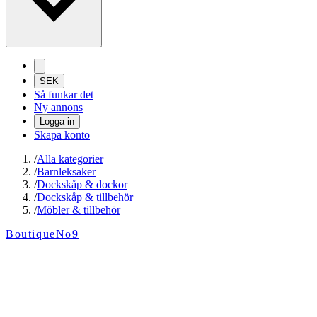
SEK
Så funkar det
Ny annons
Logga in
Skapa konto
/
Alla kategorier
/
Barnleksaker
/
Dockskåp & dockor
/
Dockskåp & tillbehör
/
Möbler & tillbehör
BoutiqueNo9