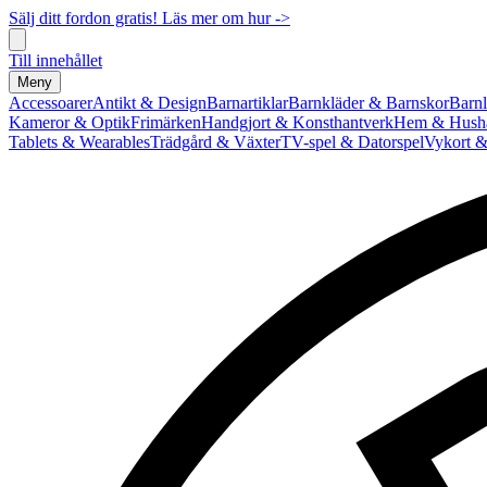
Sälj ditt fordon gratis! Läs mer om hur ->
Till innehållet
Meny
Accessoarer
Antikt & Design
Barnartiklar
Barnkläder & Barnskor
Barnl
Kameror & Optik
Frimärken
Handgjort & Konsthantverk
Hem & Hushå
Tablets & Wearables
Trädgård & Växter
TV-spel & Datorspel
Vykort &