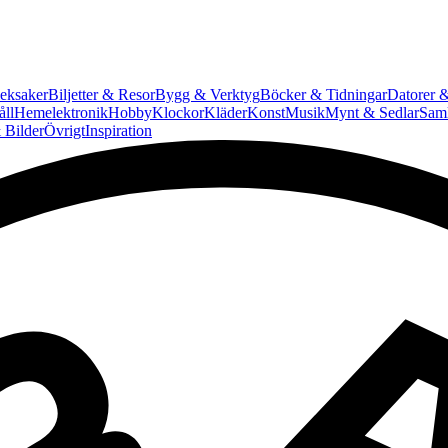
eksaker
Biljetter & Resor
Bygg & Verktyg
Böcker & Tidningar
Datorer &
ll
Hemelektronik
Hobby
Klockor
Kläder
Konst
Musik
Mynt & Sedlar
Saml
 Bilder
Övrigt
Inspiration