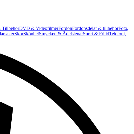
 Tillbehör
DVD & Videofilmer
Fordon
Fordonsdelar & tillbehör
Foto,
arsaker
Skor
Skönhet
Smycken & Ädelstenar
Sport & Fritid
Telefoni,