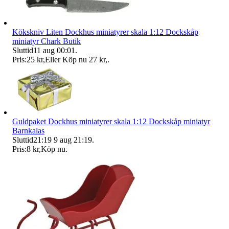
Kökskniv Liten Dockhus miniatyrer skala 1:12 Dockskåp
miniatyr Chark Butik
Sluttid
11 aug 00:01
.
Pris:
25 kr
,
Eller Köp nu
27 kr
,
.
Guldpaket Dockhus miniatyrer skala 1:12 Dockskåp miniatyr
Barnkalas
Sluttid
21:19
9 aug 21:19
.
Pris:
8 kr
,
Köp nu
.