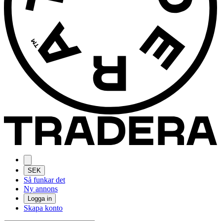
SEK
Så funkar det
Ny annons
Logga in
Skapa konto