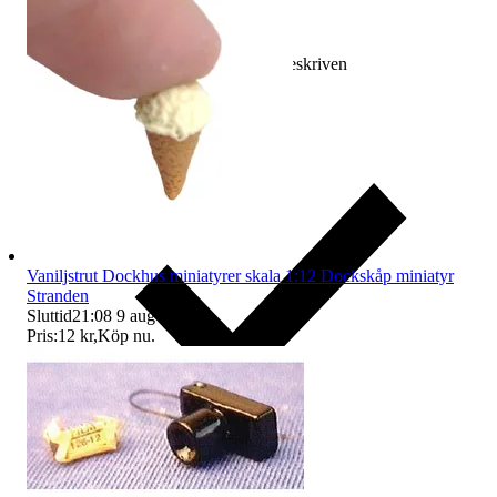
Ersättning om varan inte är som beskriven
Vaniljstrut Dockhus miniatyrer skala 1:12 Dockskåp miniatyr
Stranden
Sluttid
21:08
9 aug 21:08
.
Pris:
12 kr
,
Köp nu
.