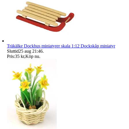
Träkälke Dockhus miniatyrer skala 1:12 Dockskåp miniatyr
Sluttid
25 aug 21:46
.
Pris:
35 kr
,
Köp nu
.