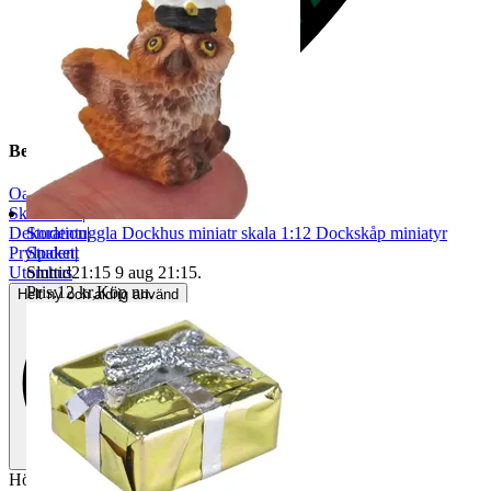
Beskrivning
Oanvänt
|
Skala 1:12
|
Studentuggla Dockhus miniatr skala 1:12 Dockskåp miniatyr
Dekoration
|
Student
Prylpaket
|
Sluttid
21:15
9 aug 21:15
.
Utomhus
Pris:
12 kr
,
Köp nu
.
Helt ny och aldrig använd
Höjd 33 mm.