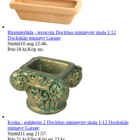
Blomsterlåda - terracota Dockhus miniatyrer skala 1:12
Dockskåp miniatyr Garage
Sluttid
10 aug 22:46
.
Pris:
18 kr
,
Köp nu
.
Kruka - guldgrön 2 Dockhus miniatyrer skala 1:12 Dockskåp
miniatyr Garage
Sluttid
11 aug 21:57
.
Pris:
21 kr
,
Eller Köp nu
23 kr
,
.