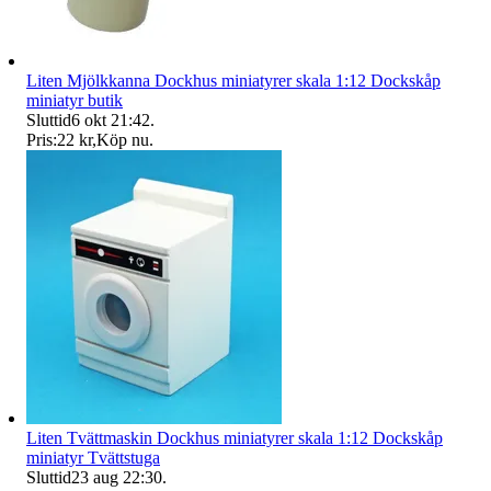
Liten Mjölkkanna Dockhus miniatyrer skala 1:12 Dockskåp
miniatyr butik
Sluttid
6 okt 21:42
.
Pris:
22 kr
,
Köp nu
.
Liten Tvättmaskin Dockhus miniatyrer skala 1:12 Dockskåp
miniatyr Tvättstuga
Sluttid
23 aug 22:30
.