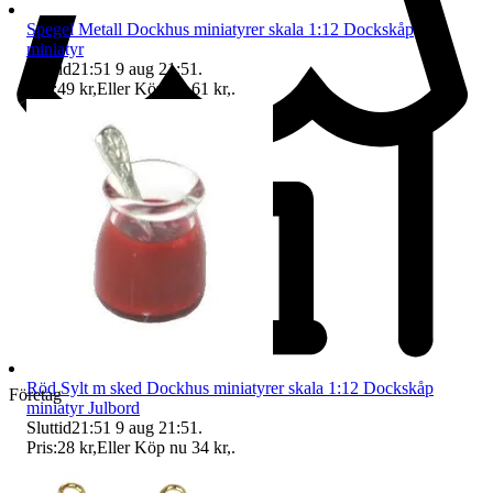
Spegel Metall Dockhus miniatyrer skala 1:12 Dockskåp
miniatyr
Sluttid
21:51
9 aug 21:51
.
Pris:
49 kr
,
Eller Köp nu
61 kr
,
.
Röd Sylt m sked Dockhus miniatyrer skala 1:12 Dockskåp
Företag
miniatyr Julbord
Sluttid
21:51
9 aug 21:51
.
Pris:
28 kr
,
Eller Köp nu
34 kr
,
.