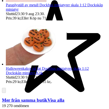
Paraplyställ av metall Dockhus miniatyrer skala 1:12 Dockskåp
miniatyr
Sluttid
23:30
9 aug 23:30
.
Pris:
39 kr
,
Eller Köp nu
71 kr
,
.
Halloweenkakor på fat Dockhus miniatyrer skala 1:12
Dockskåp miniatyr Kök
Sluttid
23:30
9 aug 23:30
.
Pris:
29 kr
,
Eller Köp nu
35 kr
,
.
Mer från samma butik
Visa alla
19 270 omdömen