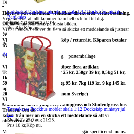
Diam 18 mm (topp)
Guldpaket Dockhus miniatyrer skala 1:12 Dockskåp miniatyr
Helt nya och oanvända. Vi skickar direkt efter vi fått betalning.
Barnkalas
Vi garanterar att allt kommer fram helt och fint till dig.
Sluttid
21:19
9 aug 21:19
.
Objektnr
742 498 731
Du får varan som finns på första bilden.
Pris:
8 kr
,
Köp nu
.
Vi har många, behöver du flera så skicka ett meddelande så justerar
Visningar
24
vi annonsen.
Vi har alltid 14 dagars öppet köp / returrätt. Köparen betalar
Publicerad
28 jul 21:48
frakter.
Anmäl
Sälj liknande
Vikt ca 6 gram med förpackning + postemballag
e
Vi samfraktar gärna om du köper flera artiklar.
Total frakt: 50gr 15 kr, 100gr 25 kr, 250gr 39 kr, 0,5kg 51 kr,
1kg
59kr, 2kg 73 kr, 3kg 79 kr, 5kg 95 kr, 7kg 119 kr, 9 kg 145 kr,
upp till
20kg 159 kr (priserna gäller inom Sverige)
Vi
samfraktar med Fyndgross, Lampgross och Studentgross hos
Tomtekasse Dockhus möbler skala 1:12 Dockskåp miniatyr jul
Tradera. Om du
bar
köper från mer än en skicka ett meddelande så att vi
Sluttid
21:25
9 aug 21:25
.
observerar det.
Pris:
10 kr
,
Köp nu
.
Moms ingår i våra priser. Har ni företag begär specificerad moms.