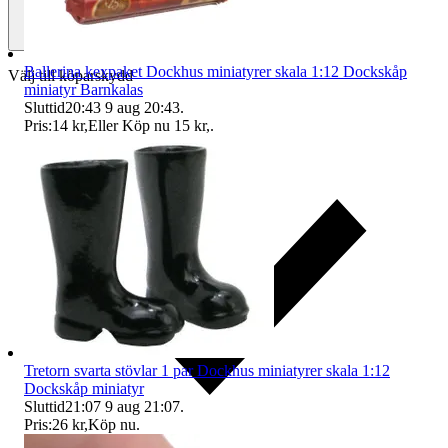
Ballerina kexpaket Dockhus miniatyrer skala 1:12 Dockskåp
Välj till köparskydd
miniatyr Barnkalas
Sluttid
20:43
9 aug 20:43
.
Pris:
14 kr
,
Eller Köp nu
15 kr
,
.
Tretorn svarta stövlar 1 par Dockhus miniatyrer skala 1:12
Dockskåp miniatyr
Sluttid
21:07
9 aug 21:07
.
Pris:
26 kr
,
Köp nu
.