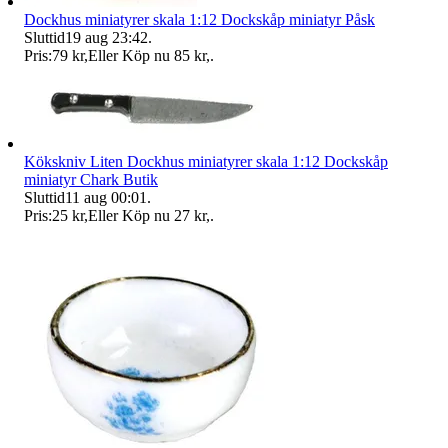
Dockhus miniatyrer skala 1:12 Dockskåp miniatyr Påsk
Sluttid
19 aug 23:42
.
Pris:
79 kr
,
Eller Köp nu
85 kr
,
.
Kökskniv Liten Dockhus miniatyrer skala 1:12 Dockskåp
miniatyr Chark Butik
Sluttid
11 aug 00:01
.
Pris:
25 kr
,
Eller Köp nu
27 kr
,
.