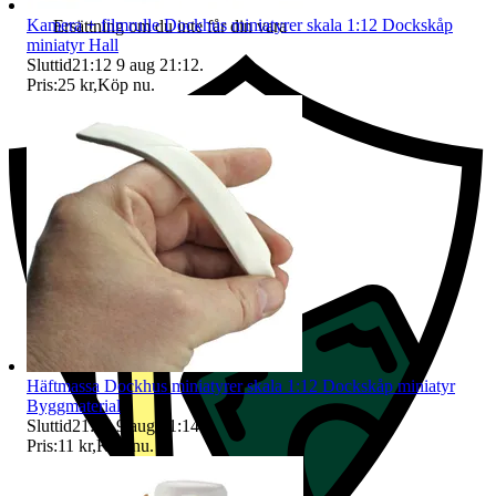
Kamera + filmrulle Dockhus miniatyrer skala 1:12 Dockskåp
Ersättning om du inte får din vara
miniatyr Hall
Sluttid
21:12
9 aug 21:12
.
Pris:
25 kr
,
Köp nu
.
Häftmassa Dockhus miniatyrer skala 1:12 Dockskåp miniatyr
Byggmaterial
Sluttid
21:14
9 aug 21:14
.
Pris:
11 kr
,
Köp nu
.