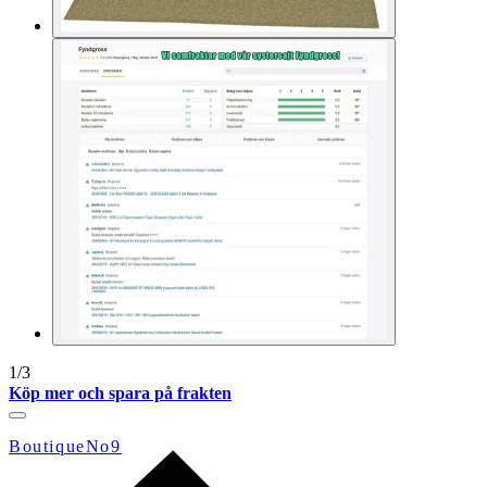
1
/
3
Köp mer och spara på frakten
BoutiqueNo9