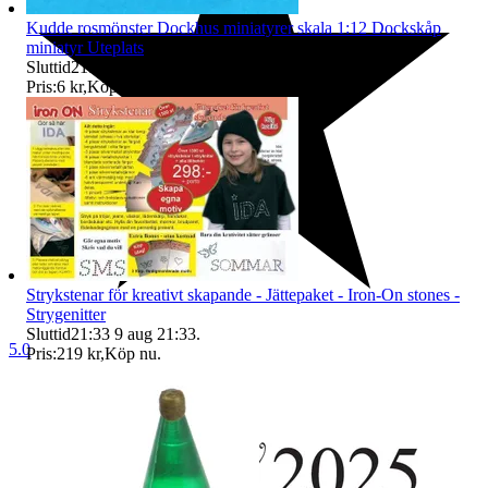
Kudde rosmönster Dockhus miniatyrer skala 1:12 Dockskåp
miniatyr Uteplats
Sluttid
21:31
9 aug 21:31
.
Pris:
6 kr
,
Köp nu
.
Strykstenar för kreativt skapande - Jättepaket - Iron-On stones -
Strygenitter
Sluttid
21:33
9 aug 21:33
.
5.0
Pris:
219 kr
,
Köp nu
.