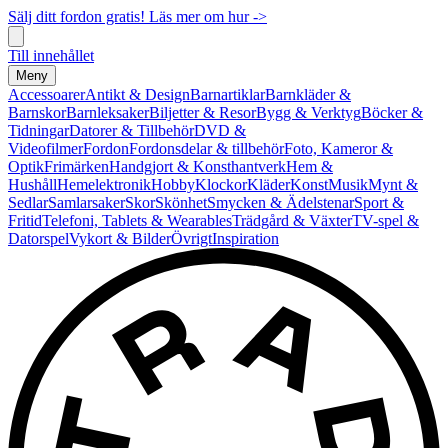
Sälj ditt fordon gratis! Läs mer om hur ->
Till innehållet
Meny
Accessoarer
Antikt & Design
Barnartiklar
Barnkläder &
Barnskor
Barnleksaker
Biljetter & Resor
Bygg & Verktyg
Böcker &
Tidningar
Datorer & Tillbehör
DVD &
Videofilmer
Fordon
Fordonsdelar & tillbehör
Foto, Kameror &
Optik
Frimärken
Handgjort & Konsthantverk
Hem &
Hushåll
Hemelektronik
Hobby
Klockor
Kläder
Konst
Musik
Mynt &
Sedlar
Samlarsaker
Skor
Skönhet
Smycken & Ädelstenar
Sport &
Fritid
Telefoni, Tablets & Wearables
Trädgård & Växter
TV-spel &
Datorspel
Vykort & Bilder
Övrigt
Inspiration