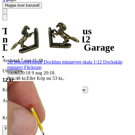
5.0
Hoppa över karusell
Tunna Liten Dockhus
miniatyrer skala 1:12
Dockskåp miniatyr Garage
Avslutad
7 aug 21:48
2st bokstöd Hästar Dockhus miniatyrer skala 1:12 Dockskåp
miniatyr Flickrum
Utropspris
Sluttid
20:18
9 aug 20:18
.
Pris:
48 kr
,
Eller Köp nu
53 kr
,
.
12 kr
Köparskydd är valfritt hos företag.
Läs mer
Auktionen avslutades utan bud
Köpförfrågan är tyvärr inte tillgänglig.
Frakt
15 kr Annat fraktsätt