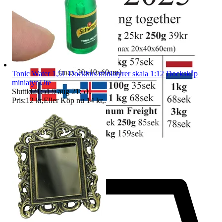
Tonic Water 1,5L Dockhus miniatyrer skala 1:12 Dockskåp
miniatyr Ute
Sluttid
21:51
9 aug 21:51
.
Pris:
12 kr
,
Eller Köp nu
14 kr
,
.