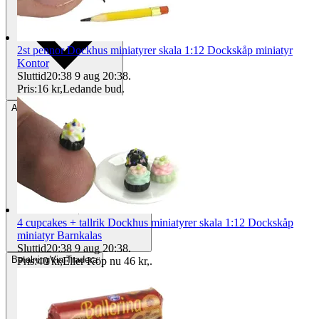
2st pennor Dockhus miniatyrer skala 1:12 Dockskåp miniatyr
Kontor
Sluttid
20:38
9 aug 20:38
.
Pris:
16 kr
,
Ledande bud
.
Avhämtning
Helsingborg, Sverige
4 cupcakes + tallrik Dockhus miniatyrer skala 1:12 Dockskåp
miniatyr Barnkalas
Sluttid
20:38
9 aug 20:38
.
Betalning
Via Tradera
Pris:
40 kr
,
Eller Köp nu
46 kr
,
.