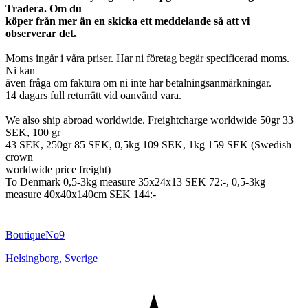
Tradera. Om du
köper från mer än en skicka ett meddelande så att vi
observerar det.
Moms ingår i våra priser. Har ni företag begär specificerad moms.
Ni kan
även fråga om faktura om ni inte har betalningsanmärkningar.
14 dagars full returrätt vid oanvänd vara.
We also ship abroad worldwide. Freightcharge worldwide 50gr 33
SEK, 100 gr
43 SEK, 250gr 85 SEK, 0,5kg 109 SEK, 1kg 159 SEK (Swedish
crown
worldwide price freight)
To Denmark 0,5-3kg measure 35x24x13 SEK 72:-, 0,5-3kg
measure 40x40x140cm SEK 144:-
BoutiqueNo9
Helsingborg
,
Sverige