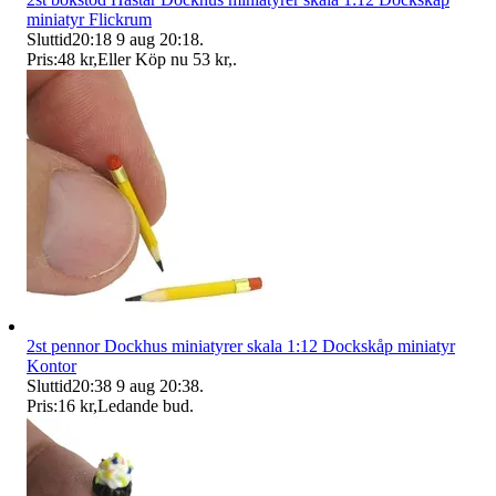
miniatyr Flickrum
Sluttid
20:18
9 aug 20:18
.
Pris:
48 kr
,
Eller Köp nu
53 kr
,
.
2st pennor Dockhus miniatyrer skala 1:12 Dockskåp miniatyr
Kontor
Sluttid
20:38
9 aug 20:38
.
Pris:
16 kr
,
Ledande bud
.