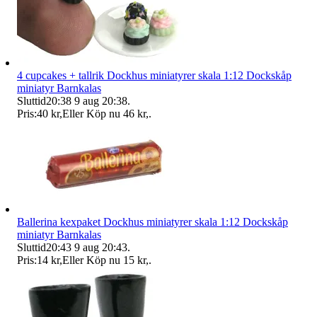
4 cupcakes + tallrik Dockhus miniatyrer skala 1:12 Dockskåp
miniatyr Barnkalas
Sluttid
20:38
9 aug 20:38
.
Pris:
40 kr
,
Eller Köp nu
46 kr
,
.
Ballerina kexpaket Dockhus miniatyrer skala 1:12 Dockskåp
miniatyr Barnkalas
Sluttid
20:43
9 aug 20:43
.
Pris:
14 kr
,
Eller Köp nu
15 kr
,
.