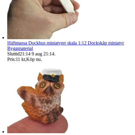
Häftmassa Dockhus miniatyrer skala 1:12 Dockskåp miniatyr
Byggmaterial
Sluttid
21:14
9 aug 21:14
.
Pris:
11 kr
,
Köp nu
.