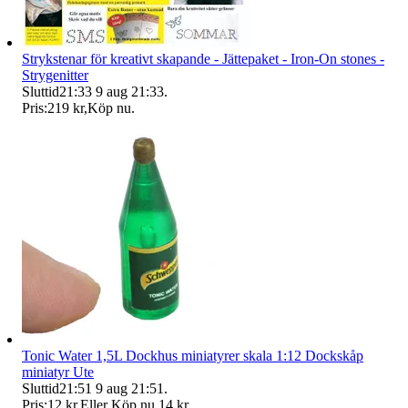
Strykstenar för kreativt skapande - Jättepaket - Iron-On stones -
Strygenitter
Sluttid
21:33
9 aug 21:33
.
Pris:
219 kr
,
Köp nu
.
Tonic Water 1,5L Dockhus miniatyrer skala 1:12 Dockskåp
miniatyr Ute
Sluttid
21:51
9 aug 21:51
.
Pris:
12 kr
,
Eller Köp nu
14 kr
,
.