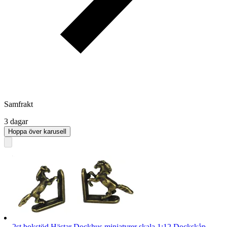
Samfrakt
3 dagar
Hoppa över karusell
2st bokstöd Hästar Dockhus miniatyrer skala 1:12 Dockskåp