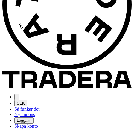
SEK
Så funkar det
Ny annons
Logga in
Skapa konto