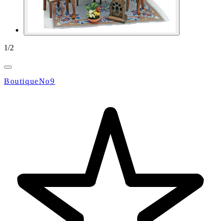
1
/
2
BoutiqueNo9