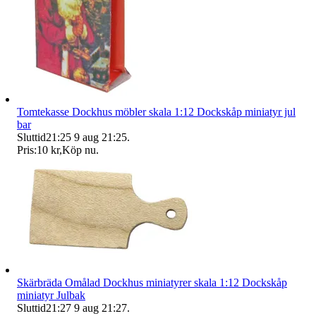
Tomtekasse Dockhus möbler skala 1:12 Dockskåp miniatyr jul
bar
Sluttid
21:25
9 aug 21:25
.
Pris:
10 kr
,
Köp nu
.
Skärbräda Omålad Dockhus miniatyrer skala 1:12 Dockskåp
miniatyr Julbak
Sluttid
21:27
9 aug 21:27
.