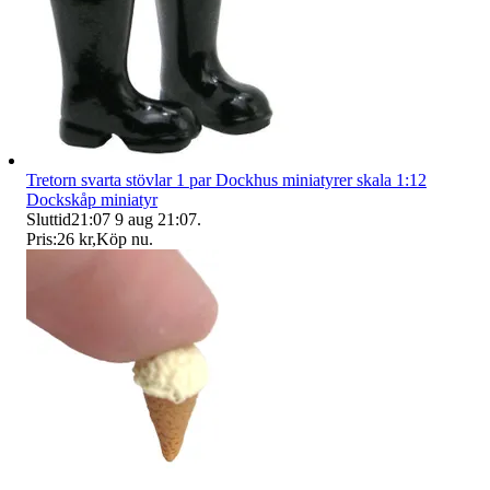
Tretorn svarta stövlar 1 par Dockhus miniatyrer skala 1:12
Dockskåp miniatyr
Sluttid
21:07
9 aug 21:07
.
Pris:
26 kr
,
Köp nu
.