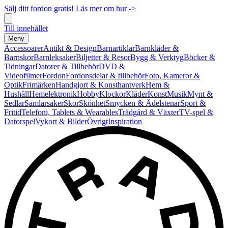
Sälj ditt fordon gratis! Läs mer om hur ->
Till innehållet
Meny
Accessoarer
Antikt & Design
Barnartiklar
Barnkläder &
Barnskor
Barnleksaker
Biljetter & Resor
Bygg & Verktyg
Böcker &
Tidningar
Datorer & Tillbehör
DVD &
Videofilmer
Fordon
Fordonsdelar & tillbehör
Foto, Kameror &
Optik
Frimärken
Handgjort & Konsthantverk
Hem &
Hushåll
Hemelektronik
Hobby
Klockor
Kläder
Konst
Musik
Mynt &
Sedlar
Samlarsaker
Skor
Skönhet
Smycken & Ädelstenar
Sport &
Fritid
Telefoni, Tablets & Wearables
Trädgård & Växter
TV-spel &
Datorspel
Vykort & Bilder
Övrigt
Inspiration