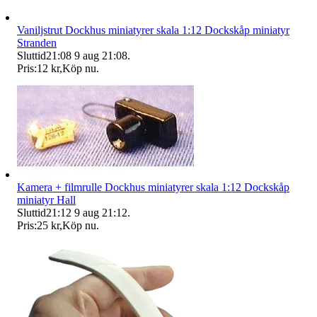
Vaniljstrut Dockhus miniatyrer skala 1:12 Dockskåp miniatyr
Stranden
Sluttid
21:08
9 aug 21:08
.
Pris:
12 kr
,
Köp nu
.
Kamera + filmrulle Dockhus miniatyrer skala 1:12 Dockskåp
miniatyr Hall
Sluttid
21:12
9 aug 21:12
.
Pris:
25 kr
,
Köp nu
.