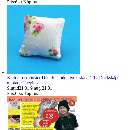
Pris:
6 kr
,
Köp nu
.
Kudde rosmönster Dockhus miniatyrer skala 1:12 Dockskåp
miniatyr Uteplats
Sluttid
21:31
9 aug 21:31
.
Pris:
6 kr
,
Köp nu
.