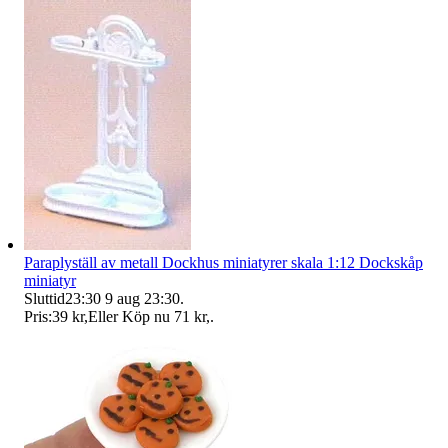
Paraplyställ av metall Dockhus miniatyrer skala 1:12 Dockskåp
miniatyr
Sluttid
23:30
9 aug 23:30
.
Pris:
39 kr
,
Eller Köp nu
71 kr
,
.