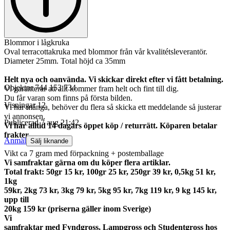
Blommor i lågkruka
Oval terracottakruka med blommor från vår kvalitétsleverantör.
Diameter 25mm. Total höjd ca 35mm
Helt nya och oanvända. Vi skickar direkt efter vi fått betalning.
Objektnr
744 153 734
Vi garanterar att allt kommer fram helt och fint till dig.
Du får varan som finns på första bilden.
Visningar
12
Vi har många, behöver du flera så skicka ett meddelande så justerar
vi annonsen.
Publicerad
7 aug 21:42
Vi har alltid 14 dagars öppet köp / returrätt. Köparen betalar
frakter.
Anmäl
Sälj liknande
Vikt ca 7 gram med förpackning + postemballage
Vi samfraktar gärna om du köper flera artiklar.
Total frakt: 50gr 15 kr, 100gr 25 kr, 250gr 39 kr, 0,5kg 51 kr,
1kg
59kr, 2kg 73 kr, 3kg 79 kr, 5kg 95 kr, 7kg 119 kr, 9 kg 145 kr,
upp till
20kg 159 kr (priserna gäller inom Sverige)
Vi
samfraktar med Fyndgross, Lampgross och Studentgross hos