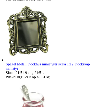
Spegel Metall Dockhus miniatyrer skala 1:12 Dockskåp
miniatyr
Sluttid
21:51
9 aug 21:51
.
Pris:
49 kr
,
Eller Köp nu
61 kr
,
.