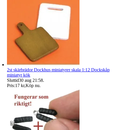
2st skärbrädor Dockhus miniatyrer skala 1:12 Dockskåp
miniatyr kök
Sluttid
30 aug 21:58
.
Pris:
17 kr
,
Köp nu
.