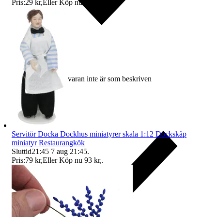
Pris:
29 kr
,
Eller Köp nu
36 kr
,
.
Ersättning om varan inte är som beskriven
Servitör Docka Dockhus miniatyrer skala 1:12 Dockskåp
miniatyr Restaurangkök
Sluttid
21:45
7 aug 21:45
.
Pris:
79 kr
,
Eller Köp nu
93 kr
,
.