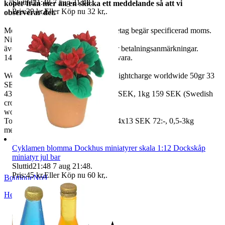
Sluttid
21:48
7 aug 21:48
.
köper från mer än en skicka ett meddelande så att vi
Pris:
29 kr
,
Eller Köp nu
32 kr
,
.
observerar det.
Moms ingår i våra priser. Har ni företag begär specificerad moms.
Ni kan
även fråga om faktura om ni inte har betalningsanmärkningar.
14 dagars full returrätt vid oanvänd vara.
We also ship abroad worldwide. Freightcharge worldwide 50gr 33
SEK, 100 gr
43 SEK, 250gr 85 SEK, 0,5kg 109 SEK, 1kg 159 SEK (Swedish
crown
worldwide price freight)
To Denmark 0,5-3kg measure 35x24x13 SEK 72:-, 0,5-3kg
measure 40x40x140cm SEK 144:-
Cyklamen blomma Dockhus miniatyrer skala 1:12 Dockskåp
miniatyr jul bar
Sluttid
21:48
7 aug 21:48
.
Pris:
45 kr
,
Eller Köp nu
60 kr
,
.
BoutiqueNo9
Helsingborg
,
Sverige