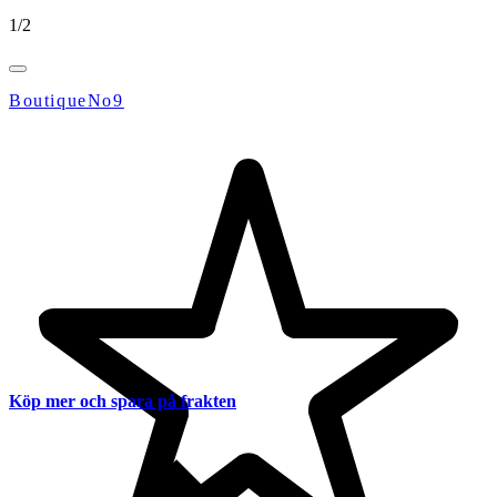
1
/
2
BoutiqueNo9
Köp mer och spara på frakten