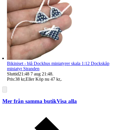
Bikiniset - blå Dockhus miniatyrer skala 1:12 Dockskåp
miniatyr Stranden
Sluttid
21:48
7 aug 21:48
.
Pris:
38 kr
,
Eller Köp nu
47 kr
,
.
Mer från samma butik
Visa alla