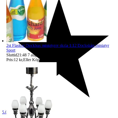
2st Flaskor Dockhus miniatyrer skala 1:12 Dockskåp miniatyr
Sport
Sluttid
21:48
7 aug 21:48
.
Pris:
12 kr
,
Eller Köp nu
17 kr
,
.
5.0