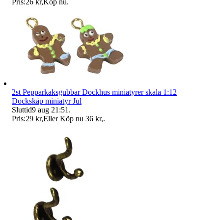
Pris:
26 kr
,
Köp nu
.
2st Pepparkaksgubbar Dockhus miniatyrer skala 1:12
Dockskåp miniatyr Jul
Sluttid
9 aug 21:51
.
Pris:
29 kr
,
Eller Köp nu
36 kr
,
.