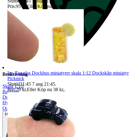
Sluttid
21:45
7 aug 21:45
.
Pris:
95 kr
,
Eller Köp nu
104 kr
,
.
Ice-Tea glas Dockhus miniatyrer skala 1:12 Dockskåp miniatyr
Beskrivning
Picknick
Sluttid
21:45
7 aug 21:45
.
Skala 1:12
|
Pris:
29 kr
,
Eller Köp nu
38 kr
,
.
Badrum
|
Dekoration
|
Hyllor & skåp
|
Oanvänt
Helt ny och aldrig använd