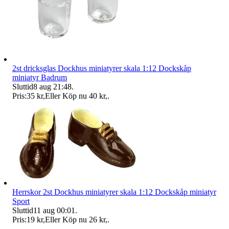
2st dricksglas Dockhus miniatyrer skala 1:12 Dockskåp
miniatyr Badrum
Sluttid
8 aug 21:48
.
Pris:
35 kr
,
Eller Köp nu
40 kr
,
.
Herrskor 2st Dockhus miniatyrer skala 1:12 Dockskåp miniatyr
Sport
Sluttid
11 aug 00:01
.
Pris:
19 kr
,
Eller Köp nu
26 kr
,
.