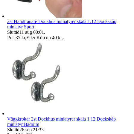
2st Handtränare Dockhus miniatyrer skala 1:12 Dockskåp
miniatyr Sport
Sluttid
11 aug 00:01
.
Pris:
35 kr
,
Eller Köp nu
40 kr
,
.
Väggkrokar 2st Dockhus miniatyrer skala 1:12 Dockskåp
miniatyr Badrum
Sluttid
26 sep 21:33
.