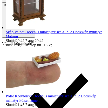
Betalning
Via Tradera
Skåp Valnöt Dockhus miniatyrer skala 1:12 Dockskåp miniatyr
Matrum
Sluttid
20:42
7 aug 20:42
.
Välj till köparskydd
Pris:
98 kr
,
Eller Köp nu
113 kr
,
.
Pölse Korvbricka Dockhus miniatyrer skala 1:12 Dockskåp
miniatyr Pölsemannen
Sluttid
21:45
7 aug 21:45
.