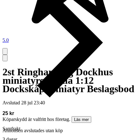
5.0
2st Ringhandtag Dockhus
miniatyrer skala 1:12
Dockskåp miniatyr Beslagsbod
Avslutad
28 jul 23:40
25 kr
Köparskydd är valfritt hos företag.
Läs mer
Samfrakt
Annonsen avslutades utan köp
3 dagar