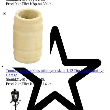
Pris:
19 kr
,
Eller Köp nu
30 kr
,
.
Toppsäljare
Tunna Liten Dockhus miniatyrer skala 1:12 Dockskåp miniatyr
Garage
Sluttid
21:48
7 aug 21:48
.
Pris:
12 kr
,
Eller Köp nu
14 kr
,
.