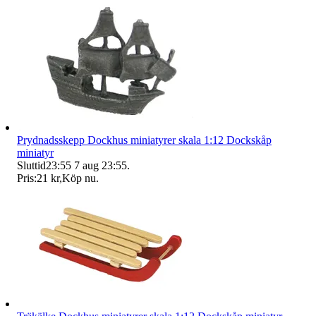
Prydnadsskepp Dockhus miniatyrer skala 1:12 Dockskåp
miniatyr
Sluttid
23:55
7 aug 23:55
.
Pris:
21 kr
,
Köp nu
.