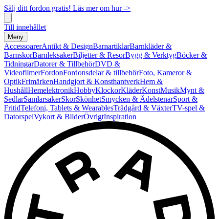
Sälj ditt fordon gratis! Läs mer om hur ->
Till innehållet
Meny
Accessoarer
Antikt & Design
Barnartiklar
Barnkläder &
Barnskor
Barnleksaker
Biljetter & Resor
Bygg & Verktyg
Böcker &
Tidningar
Datorer & Tillbehör
DVD &
Videofilmer
Fordon
Fordonsdelar & tillbehör
Foto, Kameror &
Optik
Frimärken
Handgjort & Konsthantverk
Hem &
Hushåll
Hemelektronik
Hobby
Klockor
Kläder
Konst
Musik
Mynt &
Sedlar
Samlarsaker
Skor
Skönhet
Smycken & Ädelstenar
Sport &
Fritid
Telefoni, Tablets & Wearables
Trädgård & Växter
TV-spel &
Datorspel
Vykort & Bilder
Övrigt
Inspiration