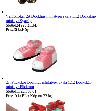
Väggkrokar 2st Dockhus miniatyrer skala 1:12 Dockskåp
miniatyr Syatelje
Sluttid
24 sep 21:34
.
Pris:
26 kr
,
Köp nu
.
2st Flickskor Dockhus miniatyrer skala 1:12 Dockskåp
miniatyr Flickrum
Sluttid
11 aug 00:01
.
Pris:
19 kr
,
Eller Köp nu
23 kr
,
.