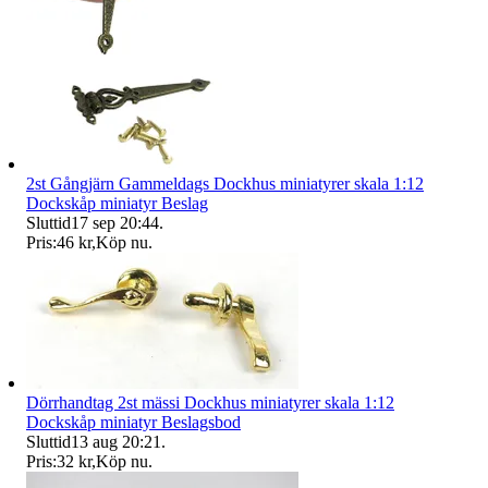
2st Gångjärn Gammeldags Dockhus miniatyrer skala 1:12
Dockskåp miniatyr Beslag
Sluttid
17 sep 20:44
.
Pris:
46 kr
,
Köp nu
.
Dörrhandtag 2st mässi Dockhus miniatyrer skala 1:12
Dockskåp miniatyr Beslagsbod
Sluttid
13 aug 20:21
.
Pris:
32 kr
,
Köp nu
.