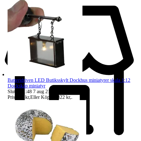
Batteridriven LED Butiksskylt Dockhus miniatyrer skala 1:12
Dockskåp miniatyr
Sluttid
21:48
7 aug 21:48
.
Pris:
195 kr
,
Eller Köp nu
322 kr
,
.