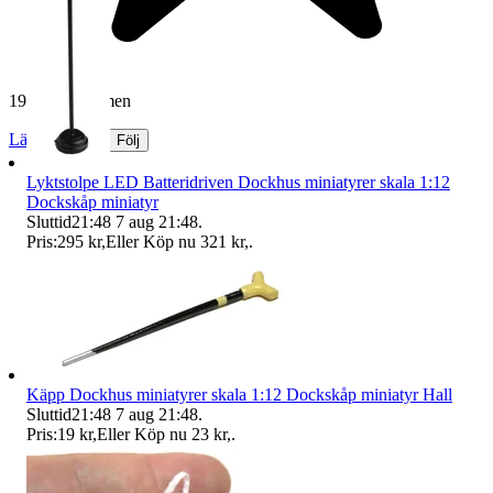
19 242 omdömen
Läs omdömen
Följ
Lyktstolpe LED Batteridriven Dockhus miniatyrer skala 1:12
Dockskåp miniatyr
Sluttid
21:48
7 aug 21:48
.
Pris:
295 kr
,
Eller Köp nu
321 kr
,
.
Käpp Dockhus miniatyrer skala 1:12 Dockskåp miniatyr Hall
Sluttid
21:48
7 aug 21:48
.
Pris:
19 kr
,
Eller Köp nu
23 kr
,
.