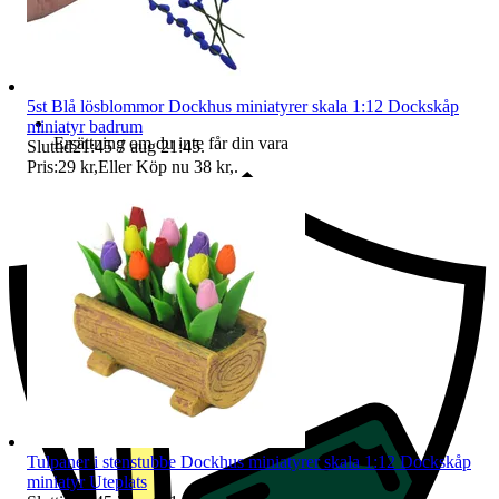
5st Blå lösblommor Dockhus miniatyrer skala 1:12 Dockskåp
miniatyr badrum
Ersättning om du inte får din vara
Sluttid
21:45
7 aug 21:45
.
Pris:
29 kr
,
Eller Köp nu
38 kr
,
.
Tulpaner i stenstubbe Dockhus miniatyrer skala 1:12 Dockskåp
miniatyr Uteplats