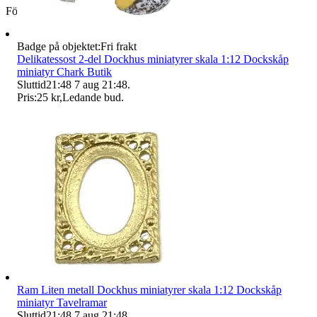
Företag
Badge på objektet:
Fri frakt
Delikatessost 2-del Dockhus miniatyrer skala 1:12 Dockskåp
miniatyr Chark Butik
Sluttid
21:48
7 aug 21:48
.
Pris:
25 kr
,
Ledande bud
.
Ram Liten metall Dockhus miniatyrer skala 1:12 Dockskåp
miniatyr Tavelramar
Sluttid
21:48
7 aug 21:48
.