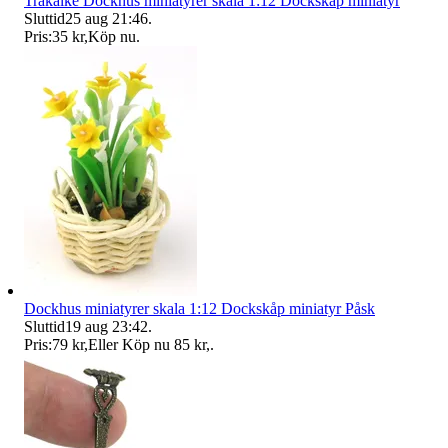
Träkälke Dockhus miniatyrer skala 1:12 Dockskåp miniatyr
Sluttid
25 aug 21:46
.
Pris:
35 kr
,
Köp nu
.
Dockhus miniatyrer skala 1:12 Dockskåp miniatyr Påsk
Sluttid
19 aug 23:42
.
Pris:
79 kr
,
Eller Köp nu
85 kr
,
.