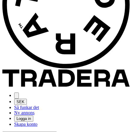
SEK
Så funkar det
Ny annons
Logga in
Skapa konto