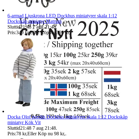
6-armad Ljuskrona LED Dockhus miniatyrer skala 1:12
Dockskåp miniatyr Matrum
Sluttid
21:48
7 aug 21:48
.
Pris:
349 kr
,
Eller Köp nu
399 kr
,
.
Docka Olof porslin Dockhus miniatyrer skala 1:12 Dockskåp
miniatyr Kök Vit
Sluttid
21:48
7 aug 21:48
.
Pris:
78 kr
,
Eller Köp nu
98 kr
,
.