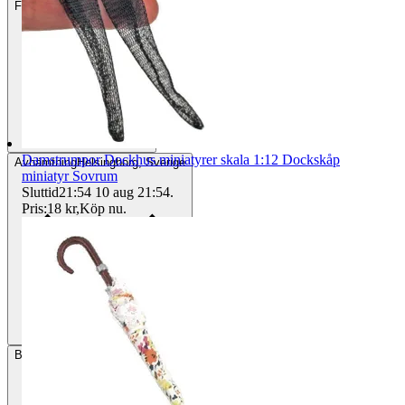
Frakt
15 kr Annat fraktsätt
Damstrumpor Dockhus miniatyrer skala 1:12 Dockskåp
Avhämtning
Helsingborg, Sverige
miniatyr Sovrum
Sluttid
21:54
10 aug 21:54
.
Pris:
18 kr
,
Köp nu
.
Betalning
Via Tradera