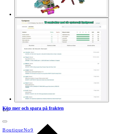
Köp mer och spara på frakten
1
/
3
BoutiqueNo9