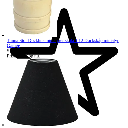
Tunna Stor Dockhus miniatyrer skala 1:12 Dockskåp miniatyr
Garage
Sluttid
22:47
10 aug 22:47
.
Pris:
24 kr
,
Köp nu
.