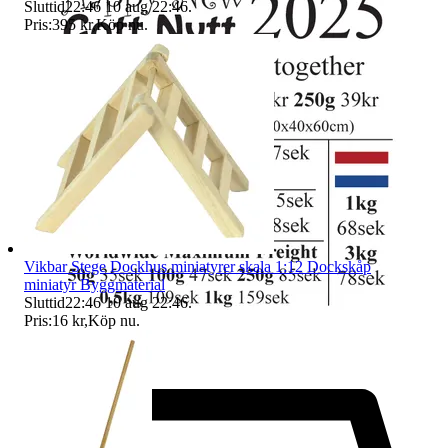
Sluttid
22:46
10 aug 22:46
.
Pris:
395 kr
,
Köp nu
.
Vikbar Stege Dockhus miniatyrer skala 1:12 Dockskåp
miniatyr Byggmaterial
Sluttid
22:46
10 aug 22:46
.
Pris:
16 kr
,
Köp nu
.