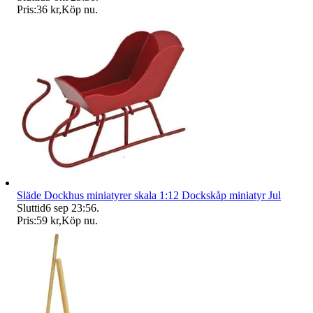
Pris:
36 kr
,
Köp nu
.
Släde Dockhus miniatyrer skala 1:12 Dockskåp miniatyr Jul
Sluttid
6 sep 23:56
.
Pris:
59 kr
,
Köp nu
.