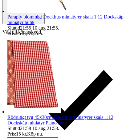
Paraply blommigt Dockhus miniatyrer skala 1:12 Dockskåp
miniatyr butik
Sluttid
21:55
10 aug 21:55
.
Välj till köparskydd
Pris:
26 kr
,
Köp nu
.
Rödrutigt tyg 45x30cm Dockhus miniatyrer skala 1:12
Dockskåp miniatyr Piano Jul
Sluttid
21:58
10 aug 21:58
.
Pris:
15 kr
,
Köp nu
.