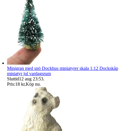
Minigran med snö Dockhus miniatyrer skala 1:12 Dockskåp
miniatyr jul vardagsrum
Sluttid
12 aug 23:53
.
Pris:
18 kr
,
Köp nu
.