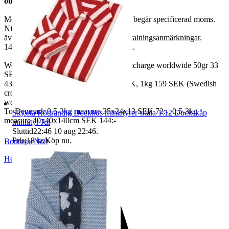
observerar det.
Moms ingår i våra priser. Har ni företag begär specificerad moms.
Ni kan
även fråga om faktura om ni inte har betalningsanmärkningar.
14 dagars full returrätt vid oanvänd vara.
We also ship abroad worldwide. Freightcharge worldwide 50gr 33
SEK, 100 gr
43 SEK, 250gr 85 SEK, 0,5kg 109 SEK, 1kg 159 SEK (Swedish
crown
worldwide price freight)
To Denmark 0,5-3kg measure 35x24x13 SEK 72:-, 0,5-3kg
Skjorta Rödrandig Dockhus miniatyrer skala 1:12 Dockskåp
measure 40x40x140cm SEK 144:-
miniatyr Jul
Sluttid
22:46
10 aug 22:46
.
Pris:
18 kr
,
Köp nu
.
BoutiqueNo9
Helsingborg
,
Sverige