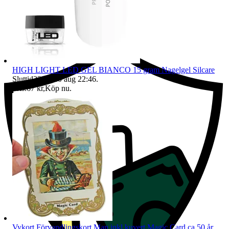
Ersättning om du inte får din vara
HIGH LIGHT LED GEL BIANCO 15 gram Nagelgel Silcare
Sluttid
22:46
10 aug 22:46
.
Pris:
67 kr
,
Köp nu
.
Vykort Förvandlingskort Man inkl kuvert Magic Card ca 50 år