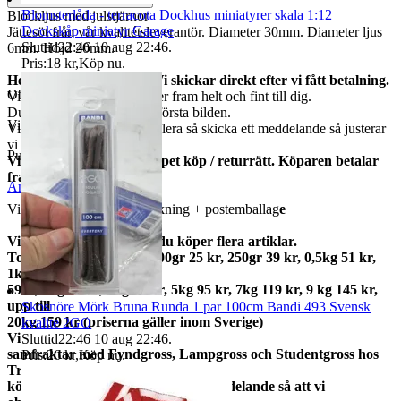
Blomsterlåda - terracota Dockhus miniatyrer skala 1:12
Blockljus med julstjärnor
Dockskåp miniatyr Garage
Jättesöt från vår kvalitétsleverantör. Diameter 30mm. Diameter ljus
Sluttid
22:46
10 aug 22:46
.
6mm. Höjd 20mm.
Pris:
18 kr
,
Köp nu
.
Helt nya och oanvända. Vi skickar direkt efter vi fått betalning.
Objektnr
738 713 193
Vi garanterar att allt kommer fram helt och fint till dig.
Du får varan som finns på första bilden.
Visningar
58
Vi har många, behöver du flera så skicka ett meddelande så justerar
vi annonsen.
Publicerad
1 jul 20:23
Vi har alltid 14 dagars öppet köp / returrätt. Köparen betalar
frakter.
Anmäl
Sälj liknande
Vikt ca 8 gram med förpackning + postemballag
e
Vi samfraktar gärna om du köper flera artiklar.
Total frakt: 50gr 15 kr, 100gr 25 kr, 250gr 39 kr, 0,5kg 51 kr,
1kg
59kr, 2kg 73 kr, 3kg 79 kr, 5kg 95 kr, 7kg 119 kr, 9 kg 145 kr,
upp till
Skosnöre Mörk Bruna Runda 1 par 100cm Bandi 493 Svensk
20kg 159 kr (priserna gäller inom Sverige)
kvalite 2GO
Vi
Sluttid
22:46
10 aug 22:46
.
samfraktar med Fyndgross, Lampgross och Studentgross hos
Pris:
26 kr
,
Köp nu
.
Tradera. Om du
köper från mer än en skicka ett meddelande så att vi