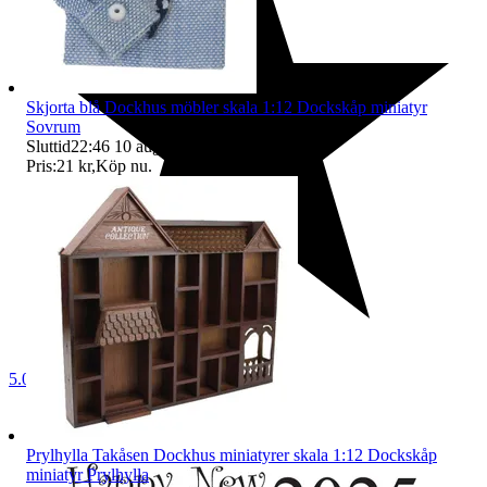
Skjorta blå Dockhus möbler skala 1:12 Dockskåp miniatyr
Sovrum
Sluttid
22:46
10 aug 22:46
.
Pris:
21 kr
,
Köp nu
.
5.0
Prylhylla Takåsen Dockhus miniatyrer skala 1:12 Dockskåp
miniatyr Prylhylla