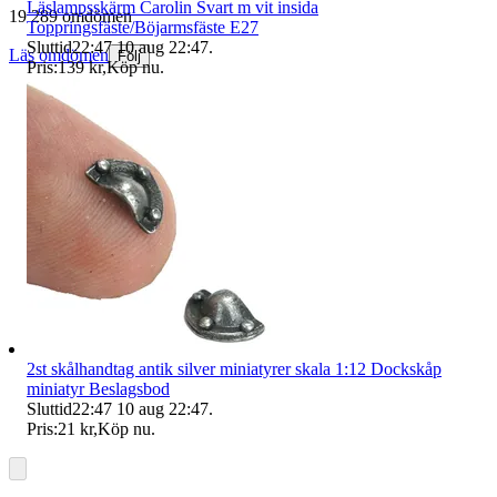
Läslampsskärm Carolin Svart m vit insida
19 289 omdömen
Toppringsfäste/Böjarmsfäste E27
Sluttid
22:47
10 aug 22:47
.
Läs omdömen
Följ
Pris:
139 kr
,
Köp nu
.
2st skålhandtag antik silver miniatyrer skala 1:12 Dockskåp
miniatyr Beslagsbod
Sluttid
22:47
10 aug 22:47
.
Pris:
21 kr
,
Köp nu
.