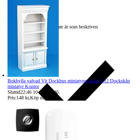
Ersättning om varan inte är som beskriven
Bokhylla valvad Vit Dockhus miniatyrer skala 1:12 Dockskåp
miniatyr Kontor
Sluttid
22:46
10 aug 22:46
.
Pris:
148 kr
,
Köp nu
.