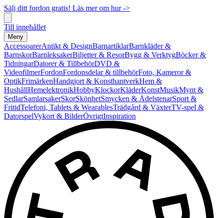
Sälj ditt fordon gratis! Läs mer om hur ->
Till innehållet
Meny
Accessoarer
Antikt & Design
Barnartiklar
Barnkläder &
Barnskor
Barnleksaker
Biljetter & Resor
Bygg & Verktyg
Böcker &
Tidningar
Datorer & Tillbehör
DVD &
Videofilmer
Fordon
Fordonsdelar & tillbehör
Foto, Kameror &
Optik
Frimärken
Handgjort & Konsthantverk
Hem &
Hushåll
Hemelektronik
Hobby
Klockor
Kläder
Konst
Musik
Mynt &
Sedlar
Samlarsaker
Skor
Skönhet
Smycken & Ädelstenar
Sport &
Fritid
Telefoni, Tablets & Wearables
Trädgård & Växter
TV-spel &
Datorspel
Vykort & Bilder
Övrigt
Inspiration