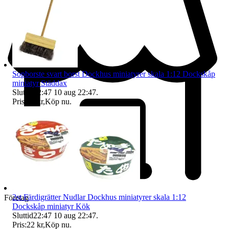
Sopborste svart borst Dockhus miniatyrer skala 1:12 Dockskåp
miniatyr Städdax
Sluttid
22:47
10 aug 22:47
.
Pris:
14 kr
,
Köp nu
.
2st Färdigrätter Nudlar Dockhus miniatyrer skala 1:12
Företag
Dockskåp miniatyr Kök
Sluttid
22:47
10 aug 22:47
.
Pris:
22 kr
,
Köp nu
.