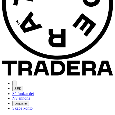
SEK
Så funkar det
Ny annons
Logga in
Skapa konto