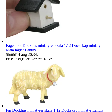
Fågelholk Dockhus miniatyrer skala 1:12 Dockskåp miniatyr
Mata fåglar Lantliv
Sluttid
14 aug 20:34
.
Pris:
17 kr
,
Eller Köp nu
18 kr
,
.
Får Dockhus miniatyrer skala 1:12 Dockskåp miniatyr Lantliv