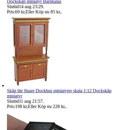
Dockskåp miniatyr Barnkalas
Sluttid
14 aug 23:29
.
Pris:
69 kr
,
Eller Köp nu
85 kr
,
.
Skåp lite finare Dockhus miniatyrer skala 1:12 Dockskåp
miniatyr
Sluttid
11 aug 21:57
.
Pris:
198 kr
,
Eller Köp nu
228 kr
,
.