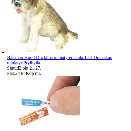
Båtsman Hund Dockhus miniatyrer skala 1:12 Dockskåp
miniatyr Prylhylla
Sluttid
2 okt 21:27
.
Pris:
24 kr
,
Köp nu
.