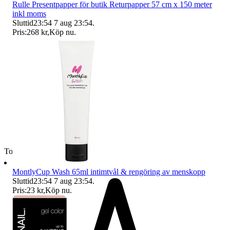
Rulle Presentpapper för butik Returpapper 57 cm x 150 meter
inkl moms
Sluttid
23:54
7 aug 23:54
.
Pris:
268 kr
,
Köp nu
.
Toppsäljare
MontlyCup Wash 65ml intimtvål & rengöring av menskopp
Sluttid
23:54
7 aug 23:54
.
Pris:
23 kr
,
Köp nu
.