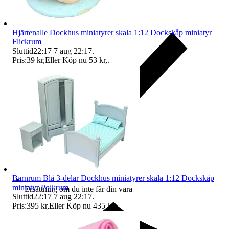
Hjärtenalle Dockhus miniatyrer skala 1:12 Dockskåp miniatyr
Flickrum
Sluttid
22:17
7 aug 22:17
.
Pris:
39 kr
,
Eller Köp nu
53 kr
,
.
Barnrum Blå 3-delar Dockhus miniatyrer skala 1:12 Dockskåp
miniatyr Pojkrum
Ersättning om du inte får din vara
Sluttid
22:17
7 aug 22:17
.
Pris:
395 kr
,
Eller Köp nu
435 kr
,
.