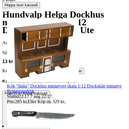
Hoppa över karusell
Hundvalp Helga Dockhus
miniatyrer skala 1:12
Dockskåp miniatyr Ute
Avslutad
9 jun 06:53
Såld för
13 kr
Köparskydd är valfritt hos företag.
Läs mer
Annonsen är avslutad. Såld med Köp nu.
Kök "Italia" Dockhus miniatyrer skala 1:12 Dockskåp miniatyr
Restaurangkök
Frakt
15 kr Annat fraktsätt
Sluttid
22:17
7 aug 22:17
.
Pris:
285 kr
,
Eller Köp nu
329 kr
,
.