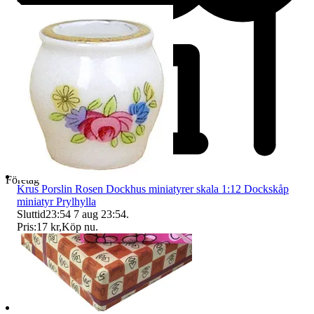
Företag
Krus Porslin Rosen Dockhus miniatyrer skala 1:12 Dockskåp
miniatyr Prylhylla
Sluttid
23:54
7 aug 23:54
.
Pris:
17 kr
,
Köp nu
.