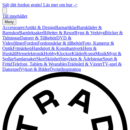
Sälj ditt fordon gratis! Läs mer om hur ->
Till innehållet
Meny
Accessoarer
Antikt & Design
Barnartiklar
Barnkläder &
Barnskor
Barnleksaker
Biljetter & Resor
Bygg & Verktyg
Böcker &
Tidningar
Datorer & Tillbehör
DVD &
Videofilmer
Fordon
Fordonsdelar & tillbehör
Foto, Kameror &
Optik
Frimärken
Handgjort & Konsthantverk
Hem &
Hushåll
Hemelektronik
Hobby
Klockor
Kläder
Konst
Musik
Mynt &
Sedlar
Samlarsaker
Skor
Skönhet
Smycken & Ädelstenar
Sport &
Fritid
Telefoni, Tablets & Wearables
Trädgård & Växter
TV-spel &
Datorspel
Vykort & Bilder
Övrigt
Inspiration