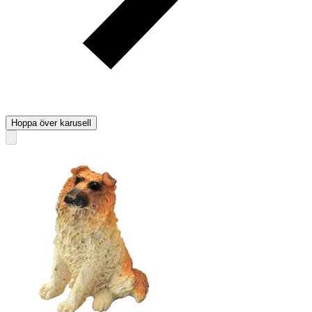
Hoppa över karusell