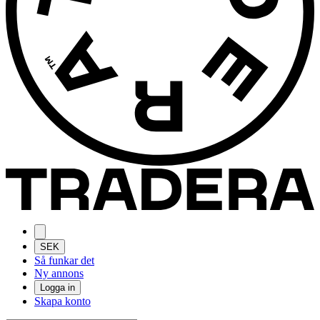
SEK
Så funkar det
Ny annons
Logga in
Skapa konto