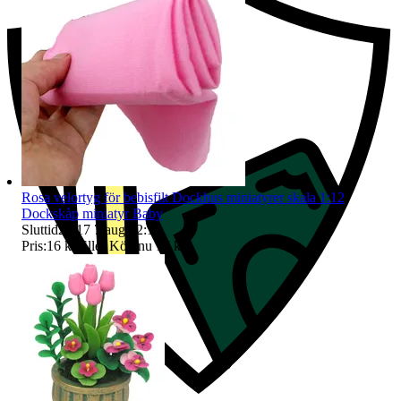
Rosa velortyg för bebisfilt Dockhus miniatyrer skala 1:12
Dockskåp miniatyr Baby
Sluttid
22:17
7 aug 22:17
.
Pris:
16 kr
,
Eller Köp nu
17 kr
,
.