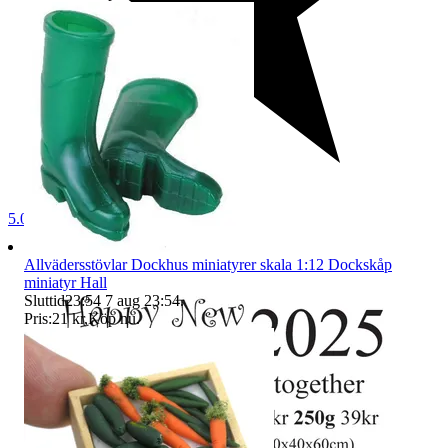
5.0
Allvädersstövlar Dockhus miniatyrer skala 1:12 Dockskåp
miniatyr Hall
Sluttid
23:54
7 aug 23:54
.
Pris:
21 kr
,
Köp nu
.