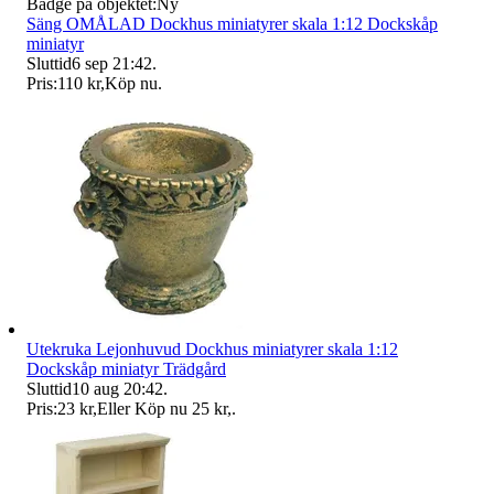
Badge på objektet:
Ny
Säng OMÅLAD Dockhus miniatyrer skala 1:12 Dockskåp
miniatyr
Sluttid
6 sep 21:42
.
Pris:
110 kr
,
Köp nu
.
Utekruka Lejonhuvud Dockhus miniatyrer skala 1:12
Dockskåp miniatyr Trädgård
Sluttid
10 aug 20:42
.
Pris:
23 kr
,
Eller Köp nu
25 kr
,
.