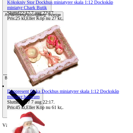
Kökskniv Stor Dockhus miniatyrer skala 1:12 Dockskåp
miniatyr Chark Butik
Sluttid
22:17
7 aug 22:17
.
Avhämtning
Helsingborg, Sverige
Pris:
25 kr
,
Eller Köp nu
27 kr
,
.
Betalning
Via Tradera
Doppresent flicka Dockhus miniatyrer skala 1:12 Dockskåp
miniatyr barnrum
Sluttid
22:17
7 aug 22:17
.
Pris:
45 kr
,
Eller Köp nu
61 kr
,
.
Välj till köparskydd