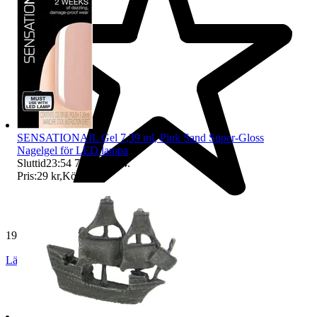
SENSATIONAIL Gel 7,39 ml, Pink Sand Super-Gloss
Nagelgel för LED lampa
Sluttid
23:54
7 aug 23:54
.
Pris:
29 kr
,
Köp nu
.
19 269 omdömen
Läs omdömen
Följ