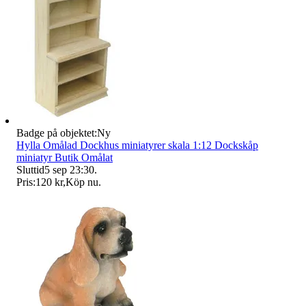
Badge på objektet:
Ny
Hylla Omålad Dockhus miniatyrer skala 1:12 Dockskåp
miniatyr Butik Omålat
Sluttid
5 sep 23:30
.
Pris:
120 kr
,
Köp nu
.