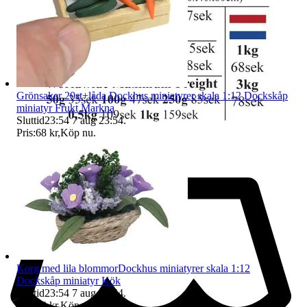
Grönsaker 20st+låda Dockhus miniatyrer skala 1:12 Dockskåp
miniatyr Frukt Markna
Sluttid
23:54
7 aug 23:54
.
Pris:
68 kr
,
Köp nu
.
Korg med lila blommorDockhus miniatyrer skala 1:12
Dockskåp miniatyr Kök
Sluttid
23:54
7 aug 23:54
.
Pris:
64 kr
,
Köp nu
.