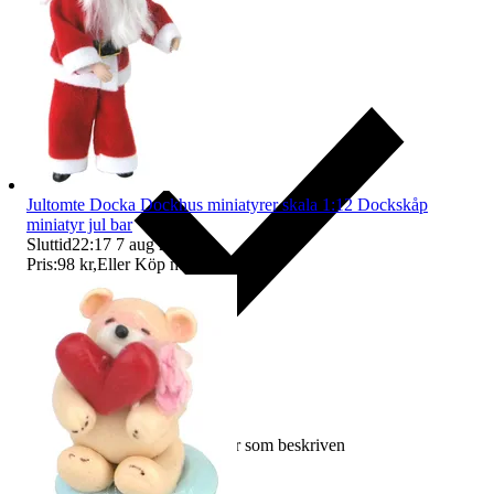
Jultomte Docka Dockhus miniatyrer skala 1:12 Dockskåp
miniatyr jul bar
Sluttid
22:17
7 aug 22:17
.
Pris:
98 kr
,
Eller Köp nu
105 kr
,
.
Ersättning om varan inte är som beskriven