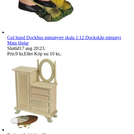
Gul hund Dockhus miniatyrer skala 1:12 Dockskåp miniatyr
Mata fåglar
Sluttid
17 aug 20:23
.
Pris:
9 kr
,
Eller Köp nu
10 kr
,
.