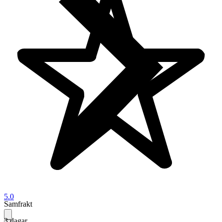
5.0
Samfrakt
3 dagar