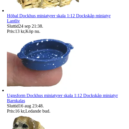
Höbal Dockhus miniatyrer skala 1:12 Dockskåp miniatyr
Lantliv
Sluttid
24 sep 21:38
.
Pris:
13 kr
,
Köp nu
.
Ugnsform Dockhus miniatyrer skala 1:12 Dockskåp miniatyr
Barnkalas
Sluttid
16 aug 23:48
.
Pris:
16 kr
,
Ledande bud
.