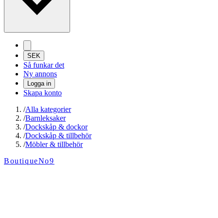
SEK
Så funkar det
Ny annons
Logga in
Skapa konto
/
Alla kategorier
/
Barnleksaker
/
Dockskåp & dockor
/
Dockskåp & tillbehör
/
Möbler & tillbehör
BoutiqueNo9