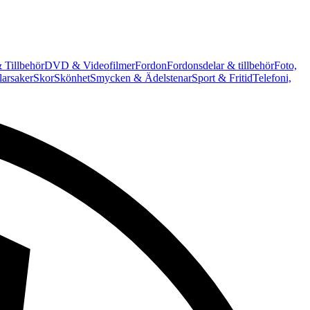
 Tillbehör
DVD & Videofilmer
Fordon
Fordonsdelar & tillbehör
Foto,
arsaker
Skor
Skönhet
Smycken & Ädelstenar
Sport & Fritid
Telefoni,