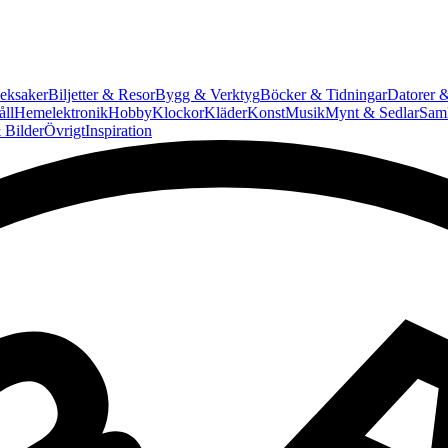
eksaker
Biljetter & Resor
Bygg & Verktyg
Böcker & Tidningar
Datorer &
ll
Hemelektronik
Hobby
Klockor
Kläder
Konst
Musik
Mynt & Sedlar
Saml
 Bilder
Övrigt
Inspiration