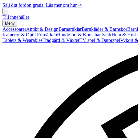
Sälj ditt fordon gratis! Läs mer om hur ->
Till innehållet
Meny
Accessoarer
Antikt & Design
Barnartiklar
Barnkläder & Barnskor
Barnl
Kameror & Optik
Frimärken
Handgjort & Konsthantverk
Hem & Hushå
Tablets & Wearables
Trädgård & Växter
TV-spel & Datorspel
Vykort &