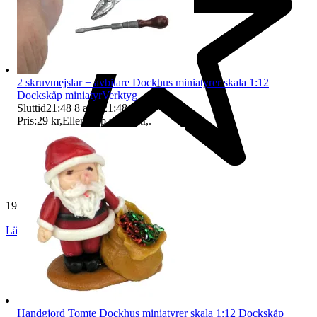
2 skruvmejslar + avbitare Dockhus miniatyrer skala 1:12
Dockskåp miniatyrVerktyg
Sluttid
21:48
8 aug 21:48
.
Pris:
29 kr
,
Eller Köp nu
37 kr
,
.
19 269 omdömen
Läs omdömen
Följ
Handgjord Tomte Dockhus miniatyrer skala 1:12 Dockskåp