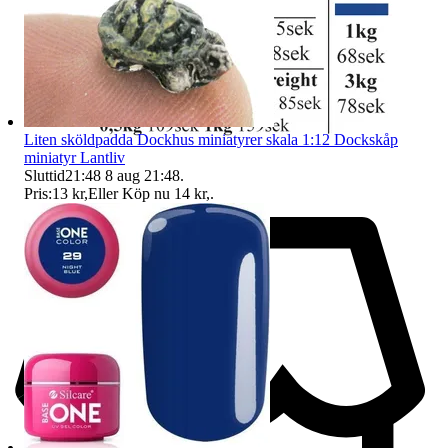
Liten sköldpadda Dockhus miniatyrer skala 1:12 Dockskåp
miniatyr Lantliv
Sluttid
21:48
8 aug 21:48
.
Pris:
13 kr
,
Eller Köp nu
14 kr
,
.