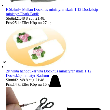
Kökskniv Mellan Dockhus miniatyrer skala 1:12 Dockskåp
miniatyr Chark Butik
Sluttid
21:48
8 aug 21:48
.
Pris:
25 kr
,
Eller Köp nu
27 kr
,
.
Toppsäljare
2st vikta handdukar vita Dockhus miniatyrer skala 1:12
Dockskåp miniatyr Badrum
Sluttid
21:48
8 aug 21:48
.
Pris:
14 kr
,
Eller Köp nu
16 kr
,
.