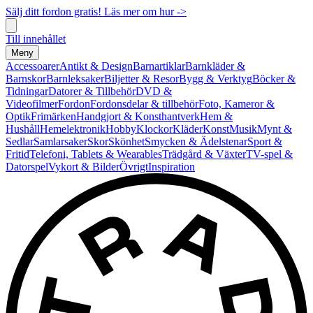
Sälj ditt fordon gratis! Läs mer om hur ->
Till innehållet
Meny
Accessoarer
Antikt & Design
Barnartiklar
Barnkläder &
Barnskor
Barnleksaker
Biljetter & Resor
Bygg & Verktyg
Böcker &
Tidningar
Datorer & Tillbehör
DVD &
Videofilmer
Fordon
Fordonsdelar & tillbehör
Foto, Kameror &
Optik
Frimärken
Handgjort & Konsthantverk
Hem &
Hushåll
Hemelektronik
Hobby
Klockor
Kläder
Konst
Musik
Mynt &
Sedlar
Samlarsaker
Skor
Skönhet
Smycken & Ädelstenar
Sport &
Fritid
Telefoni, Tablets & Wearables
Trädgård & Växter
TV-spel &
Datorspel
Vykort & Bilder
Övrigt
Inspiration