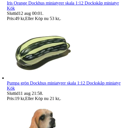
Iris Orange Dockhus miniatyrer skala 1:12 Dockskåp miniatyr
Kök
Sluttid
12 aug 00:01
.
Pris:
49 kr
,
Eller Köp nu
53 kr
,
.
Pumpa grön Dockhus miniatyrer skala 1:12 Dockskåp miniatyr
Kök
Sluttid
11 aug 21:58
.
Pris:
19 kr
,
Eller Köp nu
21 kr
,
.