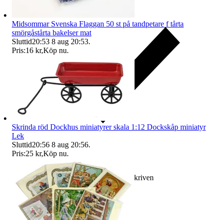
Midsommar Svenska Flaggan 50 st på tandpetare f tårta
smörgåstårta bakelser mat
Sluttid
20:53
8 aug 20:53
.
Pris:
16 kr
,
Köp nu
.
Skrinda röd Dockhus miniatyrer skala 1:12 Dockskåp miniatyr
Lek
Sluttid
20:56
8 aug 20:56
.
Pris:
25 kr
,
Köp nu
.
Ersättning om varan inte är som beskriven