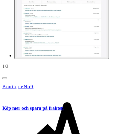
1
/
3
BoutiqueNo9
Köp mer och spara på frakten