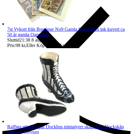
7st Vykort från Boutique No9 Gamla Stan Sthlm ink kuvert ca
50 år gamla Oanvända
Sluttid
21:38
8 aug 21:38
.
Pris:
98 kr
,
Eller Köp nu
119 kr
,
.
Ersättning om du inte får din vara
Raffiga stövlar 1par Dockhus miniatyrer skala 1:12 Dockskåp
miniatyr Sovrum