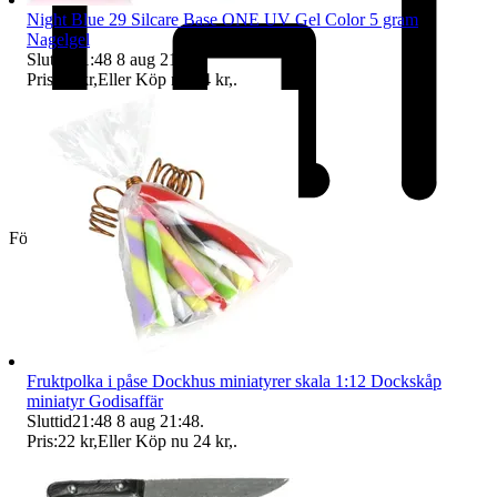
Night Blue 29 Silcare Base ONE UV Gel Color 5 gram
Nagelgel
Sluttid
21:48
8 aug 21:48
.
Pris:
23 kr
,
Eller Köp nu
24 kr
,
.
Företag
Fruktpolka i påse Dockhus miniatyrer skala 1:12 Dockskåp
miniatyr Godisaffär
Sluttid
21:48
8 aug 21:48
.
Pris:
22 kr
,
Eller Köp nu
24 kr
,
.