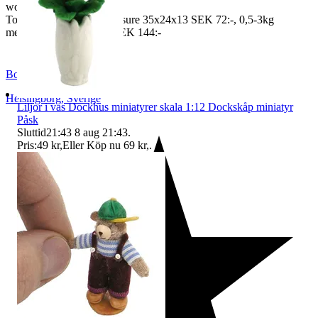
worldwide price freight)
To Denmark 0,5-3kg measure 35x24x13 SEK 72:-, 0,5-3kg
measure 40x40x140cm SEK 144:-
BoutiqueNo9
Helsingborg
,
Sverige
Liljor i vas Dockhus miniatyrer skala 1:12 Dockskåp miniatyr
Påsk
Sluttid
21:43
8 aug 21:43
.
Pris:
49 kr
,
Eller Köp nu
69 kr
,
.