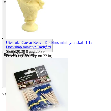
Avhämtning
Helsingborg, Sverige
Utekruka Caesar Benvit Dockhus miniatyrer skala 1:12
Dockskåp miniatyr Trädgård
Sluttid
20:39
8 aug 20:39
.
Betalning
Via Tradera
Pris:
20 kr
,
Eller Köp nu
22 kr
,
.
Välj till köparskydd