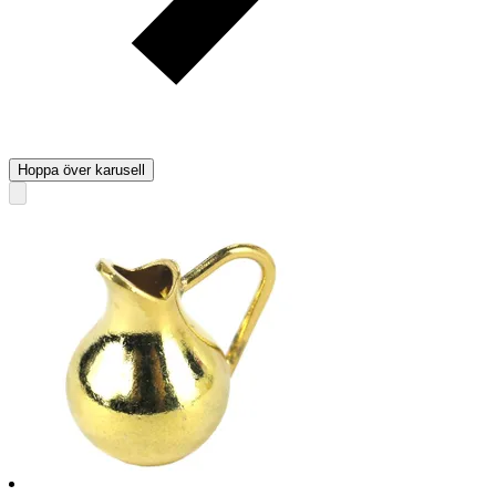
Hoppa över karusell