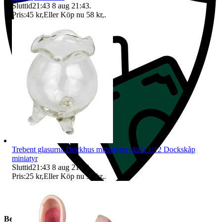
Sluttid
21:43
8 aug 21:43
.
Pris:
45 kr
,
Eller Köp nu
58 kr
,
.
Trebent glasurna Dockhus miniatyrer skala 1:12 Dockskåp
miniatyr
Sluttid
21:43
8 aug 21:43
.
Pris:
25 kr
,
Eller Köp nu
30 kr
,
.
Beskrivning