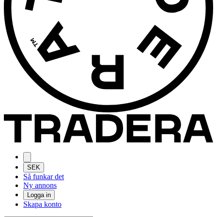
SEK
Så funkar det
Ny annons
Logga in
Skapa konto