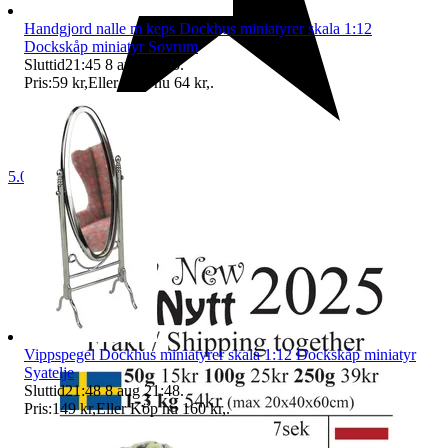
Handgjord nalle m keps Dockhus miniatyrer skala 1:12
Dockskåp miniatyr Sovrum
Sluttid
21:45
8 aug 21:45
.
Pris:
59 kr
,
Eller Köp nu
64 kr
,
.
5.0
Vippspegel Dockhus miniatyrer skala 1:12 Dockskåp miniatyr
Syatelje
Sluttid
21:48
8 aug 21:48
.
Pris:
149 kr
,
Eller Köp nu
160 kr
,
.