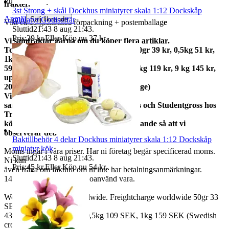
Publicerad
3 jun 22:15
frakter.
3st Strong + skål Dockhus miniatyrer skala 1:12 Dockskåp
Anmäl
Sälj liknande
miniatyr Godisaffär
Vikt ca 13 gram med förpackning + postemballag
e
Sluttid
21:43
8 aug 21:43
.
Pris:
29 kr
,
Eller Köp nu
37 kr
,
.
Vi samfraktar gärna om du köper flera artiklar.
Total frakt: 50gr 15 kr, 100gr 25 kr, 250gr 39 kr, 0,5kg 51 kr,
1kg
59kr, 2kg 73 kr, 3kg 79 kr, 5kg 95 kr, 7kg 119 kr, 9 kg 145 kr,
upp till
20kg 159 kr (priserna gäller inom Sverige)
Vi
samfraktar med Fyndgross, Lampgross och Studentgross hos
Tradera. Om du
köper från mer än en skicka ett meddelande så att vi
observerar det.
Baktillbehör 4 delar Dockhus miniatyrer skala 1:12 Dockskåp
miniatyr kök
Moms ingår i våra priser. Har ni företag begär specificerad moms.
Sluttid
21:43
8 aug 21:43
.
Ni kan
Pris:
45 kr
,
Eller Köp nu
54 kr
,
.
även fråga om faktura om ni inte har betalningsanmärkningar.
14 dagars full returrätt vid oanvänd vara.
We also ship abroad worldwide. Freightcharge worldwide 50gr 33
SEK, 100 gr
43 SEK, 250gr 85 SEK, 0,5kg 109 SEK, 1kg 159 SEK (Swedish
crown