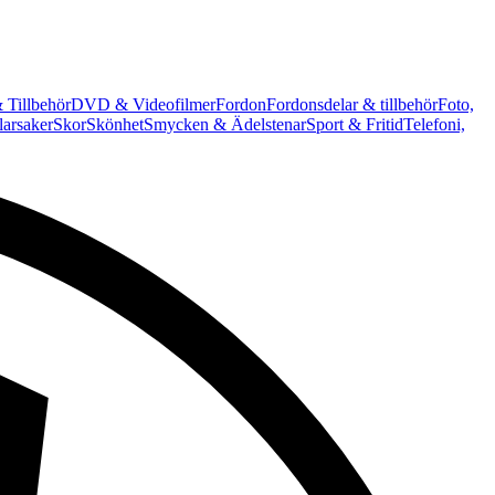
 Tillbehör
DVD & Videofilmer
Fordon
Fordonsdelar & tillbehör
Foto,
arsaker
Skor
Skönhet
Smycken & Ädelstenar
Sport & Fritid
Telefoni,