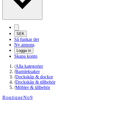
SEK
Så funkar det
Ny annons
Logga in
Skapa konto
/
Alla kategorier
/
Barnleksaker
/
Dockskåp & dockor
/
Dockskåp & tillbehör
/
Möbler & tillbehör
BoutiqueNo9