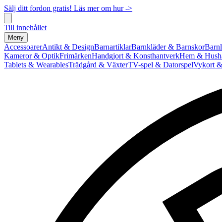
Sälj ditt fordon gratis! Läs mer om hur ->
Till innehållet
Meny
Accessoarer
Antikt & Design
Barnartiklar
Barnkläder & Barnskor
Barnl
Kameror & Optik
Frimärken
Handgjort & Konsthantverk
Hem & Hushå
Tablets & Wearables
Trädgård & Växter
TV-spel & Datorspel
Vykort &