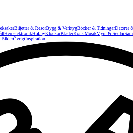
eksaker
Biljetter & Resor
Bygg & Verktyg
Böcker & Tidningar
Datorer &
ll
Hemelektronik
Hobby
Klockor
Kläder
Konst
Musik
Mynt & Sedlar
Saml
 Bilder
Övrigt
Inspiration