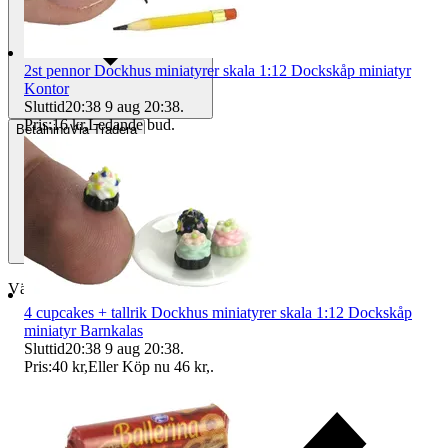
2st pennor Dockhus miniatyrer skala 1:12 Dockskåp miniatyr
Kontor
Sluttid
20:38
9 aug 20:38
.
Pris:
16 kr
,
Ledande bud
.
Betalning
Via Tradera
Välj till köparskydd
4 cupcakes + tallrik Dockhus miniatyrer skala 1:12 Dockskåp
miniatyr Barnkalas
Sluttid
20:38
9 aug 20:38
.
Pris:
40 kr
,
Eller Köp nu
46 kr
,
.