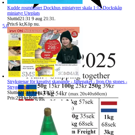
Kudde rosmönster Dockhus miniatyrer skala 1:12 Dockskåp
miniatyr Uteplats
Sluttid
21:31
9 aug 21:31
.
Pris:
6 kr
,
Köp nu
.
5.0
Strykstenar för kreativt skapande - Jättepaket - Iron-On stones -
Strygenitter
Sluttid
21:33
9 aug 21:33
.
Pris:
219 kr
,
Köp nu
.