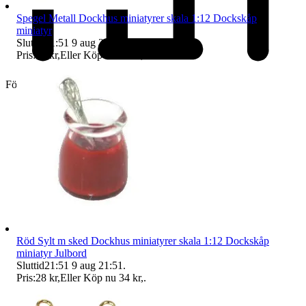
Spegel Metall Dockhus miniatyrer skala 1:12 Dockskåp
miniatyr
Sluttid
21:51
9 aug 21:51
.
Pris:
49 kr
,
Eller Köp nu
61 kr
,
.
Företag
Röd Sylt m sked Dockhus miniatyrer skala 1:12 Dockskåp
miniatyr Julbord
Sluttid
21:51
9 aug 21:51
.
Pris:
28 kr
,
Eller Köp nu
34 kr
,
.