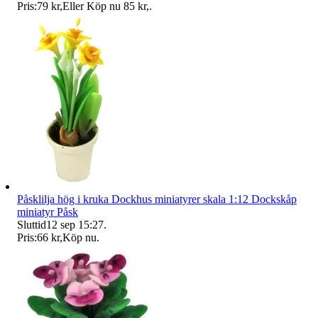
Pris:
79 kr
,
Eller Köp nu
85 kr
,
.
Påsklilja hög i kruka Dockhus miniatyrer skala 1:12 Dockskåp
miniatyr Påsk
Sluttid
12 sep 15:27
.
Pris:
66 kr
,
Köp nu
.