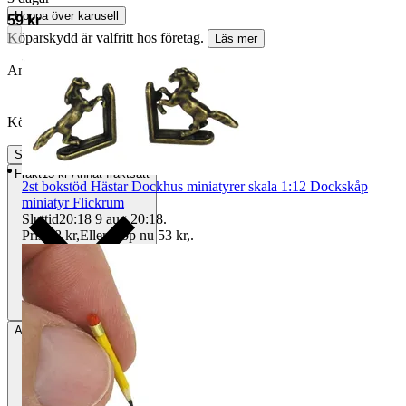
Hoppa över karusell
59 kr
Köparskydd är valfritt hos företag.
Läs mer
Annonsen avslutades utan köp
Köpförfrågan är tyvärr inte tillgänglig.
Slutade
3 aug 21:25
Frakt
15 kr Annat fraktsätt
2st bokstöd Hästar Dockhus miniatyrer skala 1:12 Dockskåp
miniatyr Flickrum
Sluttid
20:18
9 aug 20:18
.
Pris:
48 kr
,
Eller Köp nu
53 kr
,
.
Avhämtning
Helsingborg, Sverige