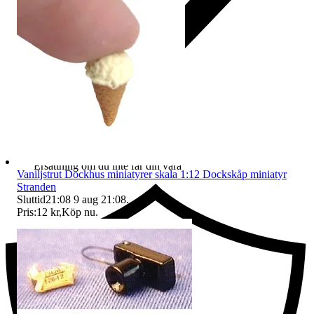
Ersättning om du inte får din vara
Vaniljstrut Dockhus miniatyrer skala 1:12 Dockskåp miniatyr
Stranden
Sluttid
21:08
9 aug 21:08
.
Pris:
12 kr
,
Köp nu
.