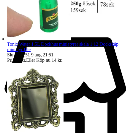
Tonic Water 1,5L Dockhus miniatyrer skala 1:12 Dockskåp
miniatyr Ute
Sluttid
21:51
9 aug 21:51
.
Pris:
12 kr
,
Eller Köp nu
14 kr
,
.