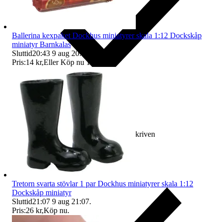
Ballerina kexpaket Dockhus miniatyrer skala 1:12 Dockskåp
miniatyr Barnkalas
Sluttid
20:43
9 aug 20:43
.
Pris:
14 kr
,
Eller Köp nu
15 kr
,
.
Ersättning om varan inte är som beskriven
Tretorn svarta stövlar 1 par Dockhus miniatyrer skala 1:12
Dockskåp miniatyr
Sluttid
21:07
9 aug 21:07
.
Pris:
26 kr
,
Köp nu
.