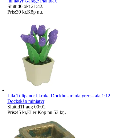
miniatyr Garage Plantdax
Sluttid
6 okt 21:42
.
Pris:
39 kr
,
Köp nu
.
Lila Tulipaner i kruka Dockhus miniatyrer skala 1:12
Dockskåp miniatyr
Sluttid
11 aug 00:01
.
Pris:
45 kr
,
Eller Köp nu
53 kr
,
.