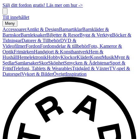
Sälj ditt fordon gratis! Läs mer om hur ->
Till innehållet
Meny
Accessoarer
Antikt & Design
Barnartiklar
Barnkläder &
Barnskor
Barnleksaker
Biljetter & Resor
Bygg & Verktyg
Böcker &
Tidningar
Datorer & Tillbehör
DVD &
Videofilmer
Fordon
Fordonsdelar & tillbehör
Foto, Kameror &
Optik
Frimärken
Handgjort & Konsthantverk
Hem &
Hushåll
Hemelektronik
Hobby
Klockor
Kläder
Konst
Musik
Mynt &
Sedlar
Samlarsaker
Skor
Skönhet
Smycken & Ädelstenar
Sport &
Fritid
Telefoni, Tablets & Wearables
Trädgård & Växter
TV-spel &
Datorspel
Vykort & Bilder
Övrigt
Inspiration