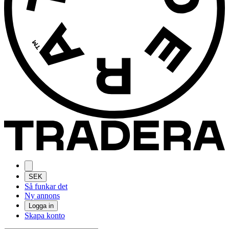
SEK
Så funkar det
Ny annons
Logga in
Skapa konto