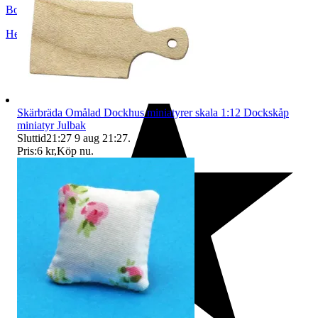
BoutiqueNo9
Helsingborg
,
Sverige
Skärbräda Omålad Dockhus miniatyrer skala 1:12 Dockskåp
miniatyr Julbak
Sluttid
21:27
9 aug 21:27
.
Pris:
6 kr
,
Köp nu
.