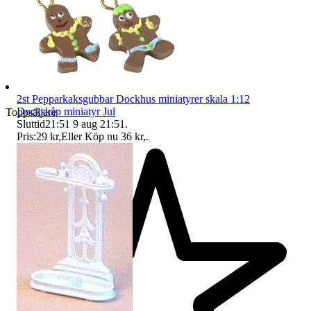
2st Pepparkaksgubbar Dockhus miniatyrer skala 1:12
Dockskåp miniatyr Jul
Toppsäljare
Sluttid
21:51
9 aug 21:51
.
Pris:
29 kr
,
Eller Köp nu
36 kr
,
.