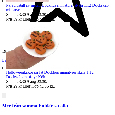
Paraplyställ av metall Dockhus miniatyrer skala 1:12 Dockskåp
miniatyr
Sluttid
23:30
9 aug 23:30
.
Pris:
39 kr
,
Eller Köp nu
71 kr
,
.
19 270 omdömen
Läs omdömen
Följ
Halloweenkakor på fat Dockhus miniatyrer skala 1:12
Dockskåp miniatyr Kök
Sluttid
23:30
9 aug 23:30
.
Pris:
29 kr
,
Eller Köp nu
35 kr
,
.
Mer från samma butik
Visa alla