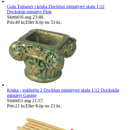
Gula Tulpaner i kruka Dockhus miniatyrer skala 1:12
Dockskåp miniatyr Påsk
Sluttid
16 aug 23:48
.
Pris:
49 kr
,
Eller Köp nu
53 kr
,
.
Kruka - guldgrön 2 Dockhus miniatyrer skala 1:12 Dockskåp
miniatyr Garage
Sluttid
11 aug 21:57
.
Pris:
21 kr
,
Eller Köp nu
23 kr
,
.