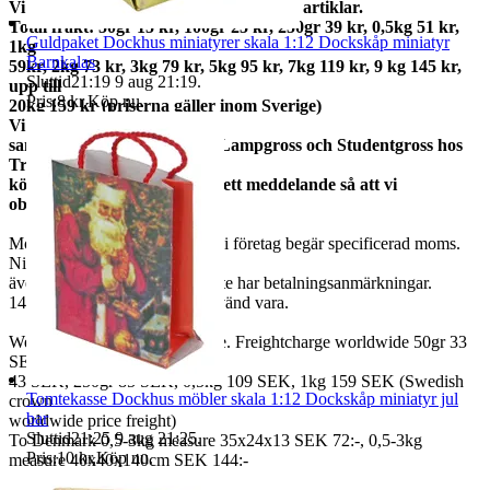
Vi samfraktar gärna om du köper flera artiklar.
Total frakt: 50gr 15 kr, 100gr 25 kr, 250gr 39 kr, 0,5kg 51 kr,
Guldpaket Dockhus miniatyrer skala 1:12 Dockskåp miniatyr
1kg
Barnkalas
59kr, 2kg 73 kr, 3kg 79 kr, 5kg 95 kr, 7kg 119 kr, 9 kg 145 kr,
Sluttid
21:19
9 aug 21:19
.
upp till
Pris:
8 kr
,
Köp nu
.
20kg 159 kr (priserna gäller inom Sverige)
Vi
samfraktar med Fyndgross, Lampgross och Studentgross hos
Tradera. Om du
köper från mer än en skicka ett meddelande så att vi
observerar det.
Moms ingår i våra priser. Har ni företag begär specificerad moms.
Ni kan
även fråga om faktura om ni inte har betalningsanmärkningar.
14 dagars full returrätt vid oanvänd vara.
We also ship abroad worldwide. Freightcharge worldwide 50gr 33
SEK, 100 gr
43 SEK, 250gr 85 SEK, 0,5kg 109 SEK, 1kg 159 SEK (Swedish
Tomtekasse Dockhus möbler skala 1:12 Dockskåp miniatyr jul
crown
bar
worldwide price freight)
Sluttid
21:25
9 aug 21:25
.
To Denmark 0,5-3kg measure 35x24x13 SEK 72:-, 0,5-3kg
Pris:
10 kr
,
Köp nu
.
measure 40x40x140cm SEK 144:-