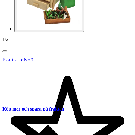
1
/
2
BoutiqueNo9
Köp mer och spara på frakten