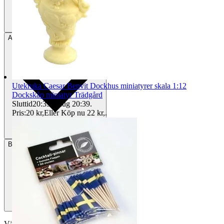
Avhämtning
Helsingborg, Sverige
Utekruka Caesar Benvit Dockhus miniatyrer skala 1:12
Dockskåp miniatyr Trädgård
Sluttid
20:39
8 aug 20:39
.
Pris:
20 kr
,
Eller Köp nu
22 kr
,
.
Betalning
Via Tradera
Välj till köparskydd