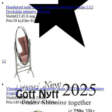
Handgjord nalle m keps Dockhus miniatyrer skala 1:12
Dockskåp miniatyr Sovrum
Sluttid
21:45
8 aug 21:45
.
Pris:
59 kr
,
Eller Köp nu
64 kr
,
.
5.0
Vippspegel Dockhus miniatyrer skala 1:12 Dockskåp miniatyr
Syatelje
Sluttid
21:48
8 aug 21:48
.
Pris:
149 kr
,
Eller Köp nu
160 kr
,
.