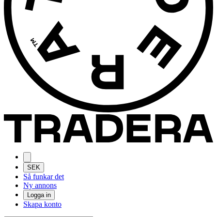
SEK
Så funkar det
Ny annons
Logga in
Skapa konto