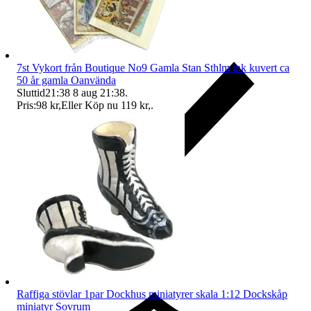
7st Vykort från Boutique No9 Gamla Stan Sthlm ink kuvert ca
50 år gamla Oanvända
Sluttid
21:38
8 aug 21:38
.
Pris:
98 kr
,
Eller Köp nu
119 kr
,
.
Ersättning om du inte får din vara
Raffiga stövlar 1par Dockhus miniatyrer skala 1:12 Dockskåp
miniatyr Sovrum