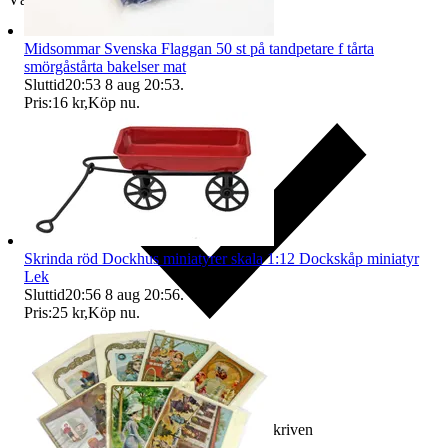
Midsommar Svenska Flaggan 50 st på tandpetare f tårta
smörgåstårta bakelser mat
Sluttid
20:53
8 aug 20:53
.
Pris:
16 kr
,
Köp nu
.
Skrinda röd Dockhus miniatyrer skala 1:12 Dockskåp miniatyr
Lek
Sluttid
20:56
8 aug 20:56
.
Pris:
25 kr
,
Köp nu
.
Ersättning om varan inte är som beskriven