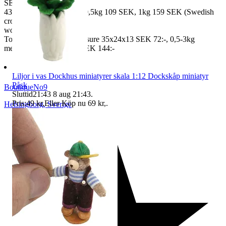
SEK, 100 gr
43 SEK, 250gr 85 SEK, 0,5kg 109 SEK, 1kg 159 SEK (Swedish
crown
worldwide price freight)
To Denmark 0,5-3kg measure 35x24x13 SEK 72:-, 0,5-3kg
measure 40x40x140cm SEK 144:-
Liljor i vas Dockhus miniatyrer skala 1:12 Dockskåp miniatyr
Påsk
BoutiqueNo9
Sluttid
21:43
8 aug 21:43
.
Pris:
49 kr
,
Eller Köp nu
69 kr
,
.
Helsingborg
,
Sverige