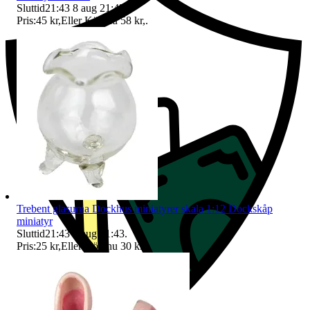
Sluttid
21:43
8 aug 21:43
.
Pris:
45 kr
,
Eller Köp nu
58 kr
,
.
Trebent glasurna Dockhus miniatyrer skala 1:12 Dockskåp
miniatyr
Sluttid
21:43
8 aug 21:43
.
Pris:
25 kr
,
Eller Köp nu
30 kr
,
.