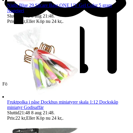
Night Blue 29 Silcare Base ONE UV Gel Color 5 gram
Nagelgel
Sluttid
21:48
8 aug 21:48
.
Pris:
23 kr
,
Eller Köp nu
24 kr
,
.
Företag
Fruktpolka i påse Dockhus miniatyrer skala 1:12 Dockskåp
miniatyr Godisaffär
Sluttid
21:48
8 aug 21:48
.
Pris:
22 kr
,
Eller Köp nu
24 kr
,
.