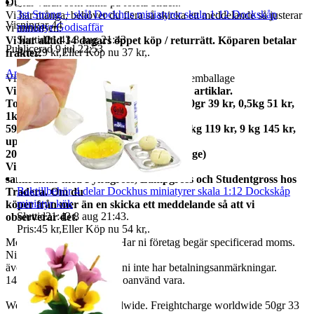
Objektnr
739 859 724
Du får varan som finns på första bilden.
3st Strong + skål Dockhus miniatyrer skala 1:12 Dockskåp
Vi har många, behöver du flera så skicka ett meddelande så justerar
Visningar
44
miniatyr Godisaffär
vi annonsen.
Sluttid
21:43
8 aug 21:43
.
Vi har alltid 14 dagars öppet köp / returrätt. Köparen betalar
Publicerad
9 jul 22:53
Pris:
29 kr
,
Eller Köp nu
37 kr
,
.
frakter.
Anmäl
Sälj liknande
Vikt ca 130 gram med förpackning + postemballage
Vi samfraktar gärna om du köper flera artiklar.
Total frakt: 50gr 15 kr, 100gr 25 kr, 250gr 39 kr, 0,5kg 51 kr,
1kg
59kr, 2kg 73 kr, 3kg 79 kr, 5kg 95 kr, 7kg 119 kr, 9 kg 145 kr,
upp till
20kg 159 kr (priserna gäller inom Sverige)
Vi
samfraktar med Fyndgross, Lampgross och Studentgross hos
Baktillbehör 4 delar Dockhus miniatyrer skala 1:12 Dockskåp
Tradera. Om du
miniatyr kök
köper från mer än en skicka ett meddelande så att vi
Sluttid
21:43
8 aug 21:43
.
observerar det.
Pris:
45 kr
,
Eller Köp nu
54 kr
,
.
Moms ingår i våra priser. Har ni företag begär specificerad moms.
Ni kan
även fråga om faktura om ni inte har betalningsanmärkningar.
14 dagars full returrätt vid oanvänd vara.
We also ship abroad worldwide. Freightcharge worldwide 50gr 33