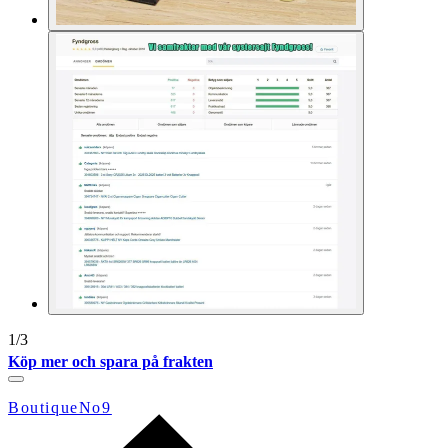
1
/
3
Köp mer och spara på frakten
BoutiqueNo9