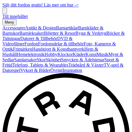
Sälj ditt fordon gratis! Läs mer om hur ->
Till innehållet
Meny
Accessoarer
Antikt & Design
Barnartiklar
Barnkläder &
Barnskor
Barnleksaker
Biljetter & Resor
Bygg & Verktyg
Böcker &
Tidningar
Datorer & Tillbehör
DVD &
Videofilmer
Fordon
Fordonsdelar & tillbehör
Foto, Kameror &
Optik
Frimärken
Handgjort & Konsthantverk
Hem &
Hushåll
Hemelektronik
Hobby
Klockor
Kläder
Konst
Musik
Mynt &
Sedlar
Samlarsaker
Skor
Skönhet
Smycken & Ädelstenar
Sport &
Fritid
Telefoni, Tablets & Wearables
Trädgård & Växter
TV-spel &
Datorspel
Vykort & Bilder
Övrigt
Inspiration