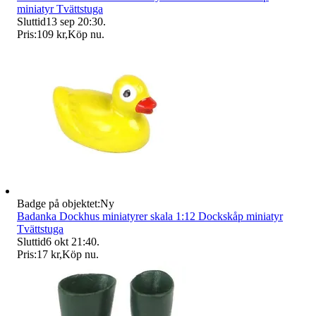
miniatyr Tvättstuga
Sluttid
13 sep 20:30
.
Pris:
109 kr
,
Köp nu
.
Badge på objektet:
Ny
Badanka Dockhus miniatyrer skala 1:12 Dockskåp miniatyr
Tvättstuga
Sluttid
6 okt 21:40
.
Pris:
17 kr
,
Köp nu
.