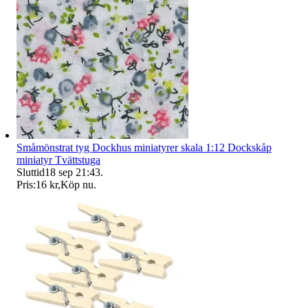
Småmönstrat tyg Dockhus miniatyrer skala 1:12 Dockskåp
miniatyr Tvättstuga
Sluttid
18 sep 21:43
.
Pris:
16 kr
,
Köp nu
.