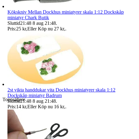
Kökskniv Mellan Dockhus miniatyrer skala 1:12 Dockskåp
miniatyr Chark Butik
Sluttid
21:48
8 aug 21:48
.
Pris:
25 kr
,
Eller Köp nu
27 kr
,
.
2st vikta handdukar vita Dockhus miniatyrer skala 1:12
Dockskåp miniatyr Badrum
Toppsäljare
Sluttid
21:48
8 aug 21:48
.
Pris:
14 kr
,
Eller Köp nu
16 kr
,
.