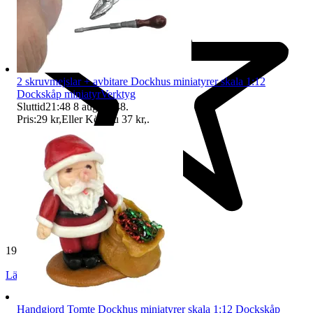
2 skruvmejslar + avbitare Dockhus miniatyrer skala 1:12
Dockskåp miniatyrVerktyg
Sluttid
21:48
8 aug 21:48
.
Pris:
29 kr
,
Eller Köp nu
37 kr
,
.
19 269 omdömen
Läs omdömen
Följ
Handgjord Tomte Dockhus miniatyrer skala 1:12 Dockskåp