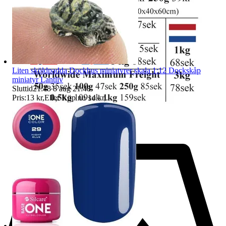
Liten sköldpadda Dockhus miniatyrer skala 1:12 Dockskåp
miniatyr Lantliv
Sluttid
21:48
8 aug 21:48
.
Pris:
13 kr
,
Eller Köp nu
14 kr
,
.