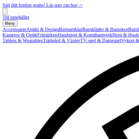
Sälj ditt fordon gratis! Läs mer om hur ->
Till innehållet
Meny
Accessoarer
Antikt & Design
Barnartiklar
Barnkläder & Barnskor
Barnl
Kameror & Optik
Frimärken
Handgjort & Konsthantverk
Hem & Hushå
Tablets & Wearables
Trädgård & Växter
TV-spel & Datorspel
Vykort &