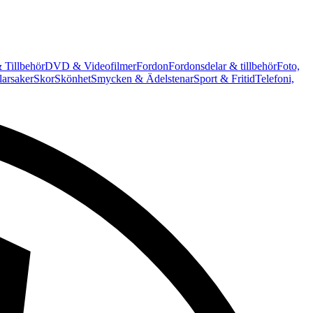
 Tillbehör
DVD & Videofilmer
Fordon
Fordonsdelar & tillbehör
Foto,
arsaker
Skor
Skönhet
Smycken & Ädelstenar
Sport & Fritid
Telefoni,