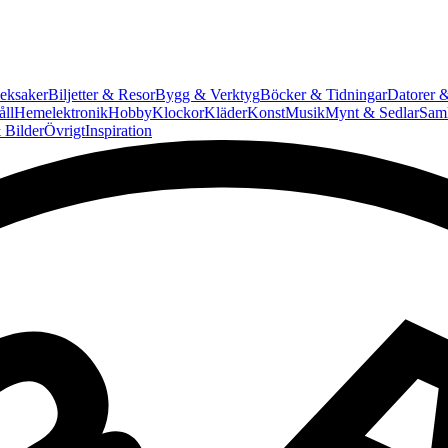
eksaker
Biljetter & Resor
Bygg & Verktyg
Böcker & Tidningar
Datorer &
ll
Hemelektronik
Hobby
Klockor
Kläder
Konst
Musik
Mynt & Sedlar
Saml
 Bilder
Övrigt
Inspiration