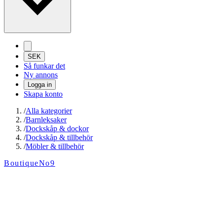
SEK
Så funkar det
Ny annons
Logga in
Skapa konto
/
Alla kategorier
/
Barnleksaker
/
Dockskåp & dockor
/
Dockskåp & tillbehör
/
Möbler & tillbehör
BoutiqueNo9