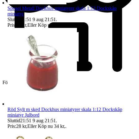
Spegel Metall Dockhus miniatyrer skala 1:12 Dockskåp
miniatyr
Sluttid
21:51
9 aug 21:51
.
Pris:
49 kr
,
Eller Köp nu
61 kr
,
.
Företag
Röd Sylt m sked Dockhus miniatyrer skala 1:12 Dockskåp
miniatyr Julbord
Sluttid
21:51
9 aug 21:51
.
Pris:
28 kr
,
Eller Köp nu
34 kr
,
.