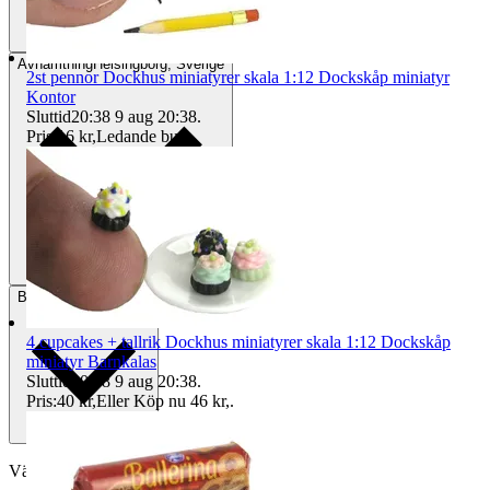
Avhämtning
Helsingborg, Sverige
2st pennor Dockhus miniatyrer skala 1:12 Dockskåp miniatyr
Kontor
Sluttid
20:38
9 aug 20:38
.
Pris:
16 kr
,
Ledande bud
.
Betalning
Via Tradera
4 cupcakes + tallrik Dockhus miniatyrer skala 1:12 Dockskåp
miniatyr Barnkalas
Sluttid
20:38
9 aug 20:38
.
Pris:
40 kr
,
Eller Köp nu
46 kr
,
.
Välj till köparskydd