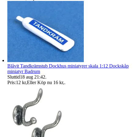
Blåvit Tandkrämstub Dockhus miniatyrer skala 1:12 Dockskåp
miniatyr Badrum
Sluttid
18 aug 21:42
.
Pris:
12 kr
,
Eller Köp nu
16 kr
,
.