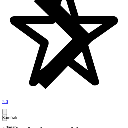
5.0
Samfrakt
3 dagar