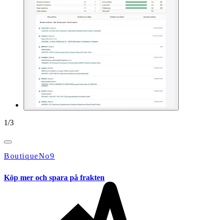
1
/
3
BoutiqueNo9
Köp mer och spara på frakten