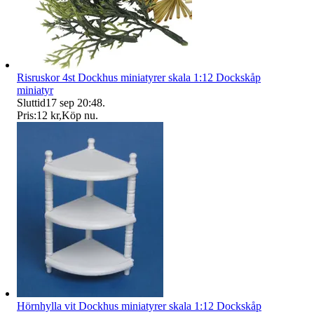
Risruskor 4st Dockhus miniatyrer skala 1:12 Dockskåp
miniatyr
Sluttid
17 sep 20:48
.
Pris:
12 kr
,
Köp nu
.
Hörnhylla vit Dockhus miniatyrer skala 1:12 Dockskåp