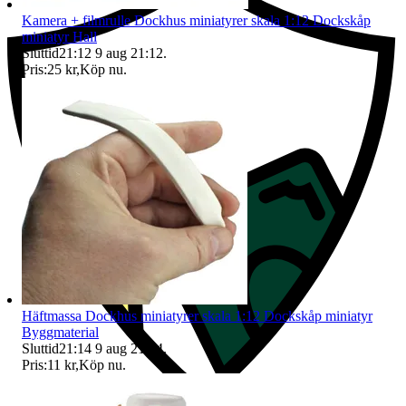
Kamera + filmrulle Dockhus miniatyrer skala 1:12 Dockskåp
miniatyr Hall
Sluttid
21:12
9 aug 21:12
.
Pris:
25 kr
,
Köp nu
.
Häftmassa Dockhus miniatyrer skala 1:12 Dockskåp miniatyr
Byggmaterial
Sluttid
21:14
9 aug 21:14
.
Pris:
11 kr
,
Köp nu
.