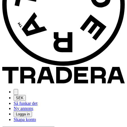
SEK
Så funkar det
Ny annons
Logga in
Skapa konto