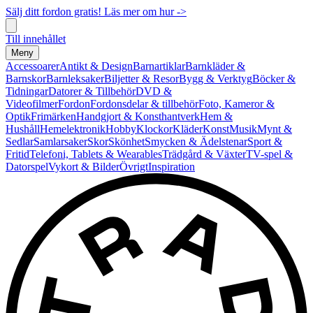
Sälj ditt fordon gratis! Läs mer om hur ->
Till innehållet
Meny
Accessoarer
Antikt & Design
Barnartiklar
Barnkläder &
Barnskor
Barnleksaker
Biljetter & Resor
Bygg & Verktyg
Böcker &
Tidningar
Datorer & Tillbehör
DVD &
Videofilmer
Fordon
Fordonsdelar & tillbehör
Foto, Kameror &
Optik
Frimärken
Handgjort & Konsthantverk
Hem &
Hushåll
Hemelektronik
Hobby
Klockor
Kläder
Konst
Musik
Mynt &
Sedlar
Samlarsaker
Skor
Skönhet
Smycken & Ädelstenar
Sport &
Fritid
Telefoni, Tablets & Wearables
Trädgård & Växter
TV-spel &
Datorspel
Vykort & Bilder
Övrigt
Inspiration