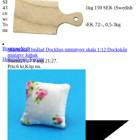
SEK, 100 gr
43 SEK, 250gr 85 SEK, 0,5kg 109 SEK, 1kg 159 SEK (Swedish
crown
worldwide price freight)
To Denmark 0,5-3kg measure 35x24x13 SEK 72:-, 0,5-3kg
measure 40x40x140cm SEK 144:-
BoutiqueNo9
Skärbräda Omålad Dockhus miniatyrer skala 1:12 Dockskåp
miniatyr Julbak
Helsingborg
,
Sverige
Sluttid
21:27
9 aug 21:27
.
Pris:
6 kr
,
Köp nu
.