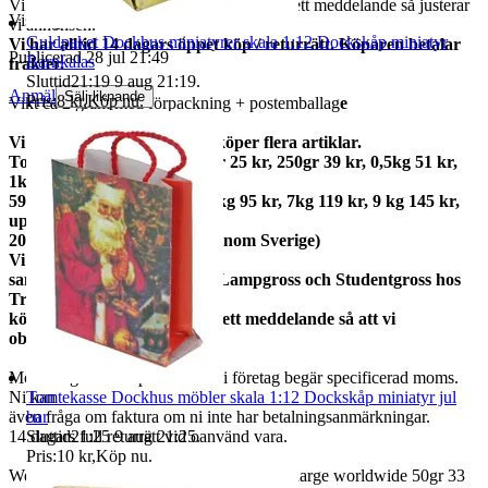
Vi har många, behöver du flera så skicka ett meddelande så justerar
Visningar
30
vi annonsen.
Guldpaket Dockhus miniatyrer skala 1:12 Dockskåp miniatyr
Vi har alltid 14 dagars öppet köp / returrätt. Köparen betalar
Publicerad
28 jul 21:49
Barnkalas
frakter.
Sluttid
21:19
9 aug 21:19
.
Anmäl
Sälj liknande
Pris:
8 kr
,
Köp nu
.
Vikt ca 2 gram med förpackning + postemballag
e
Vi samfraktar gärna om du köper flera artiklar.
Total frakt: 50gr 15 kr, 100gr 25 kr, 250gr 39 kr, 0,5kg 51 kr,
1kg
59kr, 2kg 73 kr, 3kg 79 kr, 5kg 95 kr, 7kg 119 kr, 9 kg 145 kr,
upp till
20kg 159 kr (priserna gäller inom Sverige)
Vi
samfraktar med Fyndgross, Lampgross och Studentgross hos
Tradera. Om du
köper från mer än en skicka ett meddelande så att vi
observerar det.
Moms ingår i våra priser. Har ni företag begär specificerad moms.
Ni kan
Tomtekasse Dockhus möbler skala 1:12 Dockskåp miniatyr jul
även fråga om faktura om ni inte har betalningsanmärkningar.
bar
14 dagars full returrätt vid oanvänd vara.
Sluttid
21:25
9 aug 21:25
.
Pris:
10 kr
,
Köp nu
.
We also ship abroad worldwide. Freightcharge worldwide 50gr 33