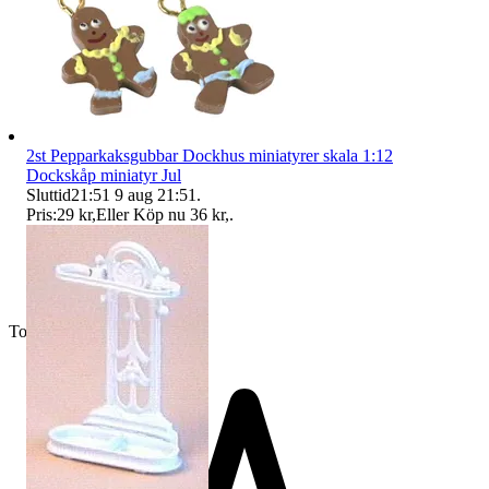
2st Pepparkaksgubbar Dockhus miniatyrer skala 1:12
Dockskåp miniatyr Jul
Sluttid
21:51
9 aug 21:51
.
Pris:
29 kr
,
Eller Köp nu
36 kr
,
.
Toppsäljare