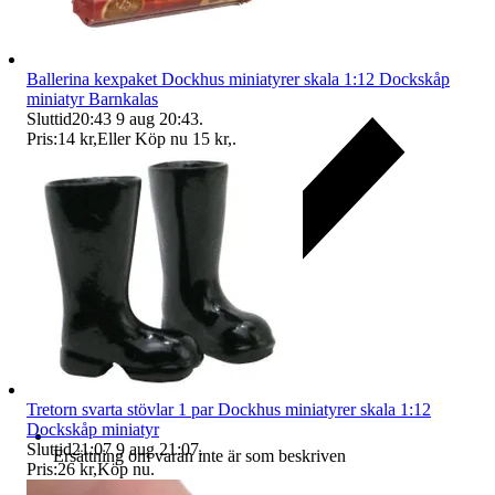
Ballerina kexpaket Dockhus miniatyrer skala 1:12 Dockskåp
miniatyr Barnkalas
Sluttid
20:43
9 aug 20:43
.
Pris:
14 kr
,
Eller Köp nu
15 kr
,
.
Tretorn svarta stövlar 1 par Dockhus miniatyrer skala 1:12
Dockskåp miniatyr
Sluttid
21:07
9 aug 21:07
.
Ersättning om varan inte är som beskriven
Pris:
26 kr
,
Köp nu
.