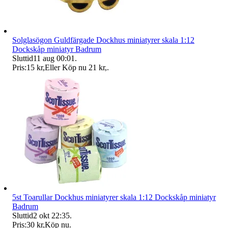
Solglasögon Guldfärgade Dockhus miniatyrer skala 1:12
Dockskåp miniatyr Badrum
Sluttid
11 aug 00:01
.
Pris:
15 kr
,
Eller Köp nu
21 kr
,
.
5st Toarullar Dockhus miniatyrer skala 1:12 Dockskåp miniatyr
Badrum
Sluttid
2 okt 22:35
.
Pris:
30 kr
,
Köp nu
.