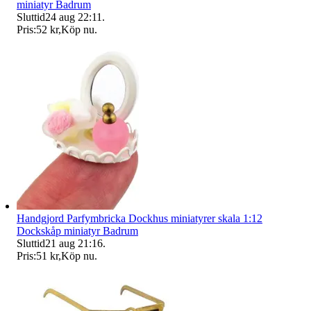
miniatyr Badrum
Sluttid
24 aug 22:11
.
Pris:
52 kr
,
Köp nu
.
Handgjord Parfymbricka Dockhus miniatyrer skala 1:12
Dockskåp miniatyr Badrum
Sluttid
21 aug 21:16
.
Pris:
51 kr
,
Köp nu
.