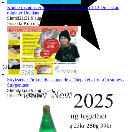
Kudde rosmönster Dockhus miniatyrer skala 1:12 Dockskåp
miniatyr Uteplats
Sluttid
21:31
9 aug 21:31
.
Pris:
6 kr
,
Köp nu
.
5.0
Strykstenar för kreativt skapande - Jättepaket - Iron-On stones -
Strygenitter
Sluttid
21:33
9 aug 21:33
.
Pris:
219 kr
,
Köp nu
.