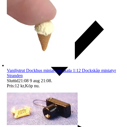
Vaniljstrut Dockhus miniatyrer skala 1:12 Dockskåp miniatyr
Stranden
Sluttid
21:08
9 aug 21:08
.
Pris:
12 kr
,
Köp nu
.
Ersättning om du inte får din vara