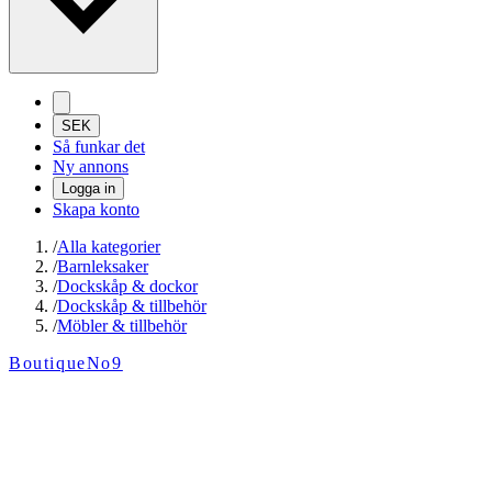
SEK
Så funkar det
Ny annons
Logga in
Skapa konto
/
Alla kategorier
/
Barnleksaker
/
Dockskåp & dockor
/
Dockskåp & tillbehör
/
Möbler & tillbehör
BoutiqueNo9