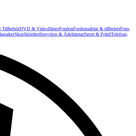
 Tillbehör
DVD & Videofilmer
Fordon
Fordonsdelar & tillbehör
Foto,
arsaker
Skor
Skönhet
Smycken & Ädelstenar
Sport & Fritid
Telefoni,