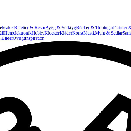
eksaker
Biljetter & Resor
Bygg & Verktyg
Böcker & Tidningar
Datorer &
ll
Hemelektronik
Hobby
Klockor
Kläder
Konst
Musik
Mynt & Sedlar
Saml
 Bilder
Övrigt
Inspiration