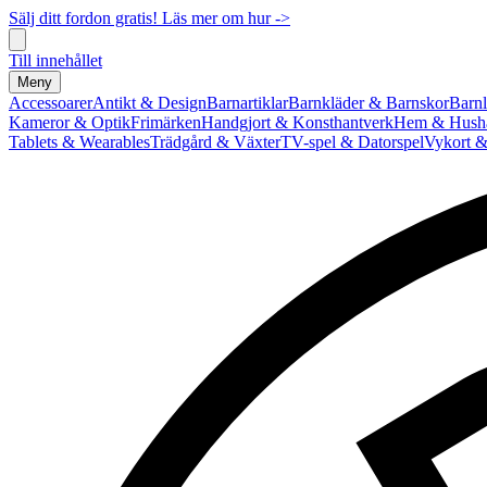
Sälj ditt fordon gratis! Läs mer om hur ->
Till innehållet
Meny
Accessoarer
Antikt & Design
Barnartiklar
Barnkläder & Barnskor
Barnl
Kameror & Optik
Frimärken
Handgjort & Konsthantverk
Hem & Hushå
Tablets & Wearables
Trädgård & Växter
TV-spel & Datorspel
Vykort &