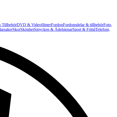
 Tillbehör
DVD & Videofilmer
Fordon
Fordonsdelar & tillbehör
Foto,
arsaker
Skor
Skönhet
Smycken & Ädelstenar
Sport & Fritid
Telefoni,