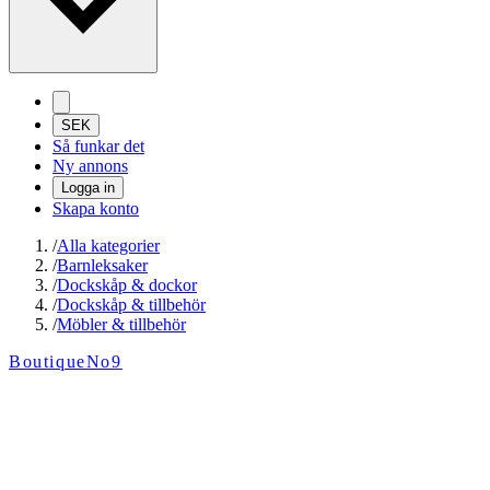
SEK
Så funkar det
Ny annons
Logga in
Skapa konto
/
Alla kategorier
/
Barnleksaker
/
Dockskåp & dockor
/
Dockskåp & tillbehör
/
Möbler & tillbehör
BoutiqueNo9