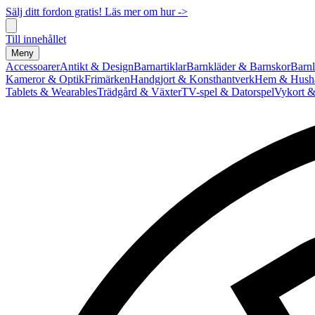
Sälj ditt fordon gratis! Läs mer om hur ->
Till innehållet
Meny
Accessoarer
Antikt & Design
Barnartiklar
Barnkläder & Barnskor
Barnl
Kameror & Optik
Frimärken
Handgjort & Konsthantverk
Hem & Hushå
Tablets & Wearables
Trädgård & Växter
TV-spel & Datorspel
Vykort &