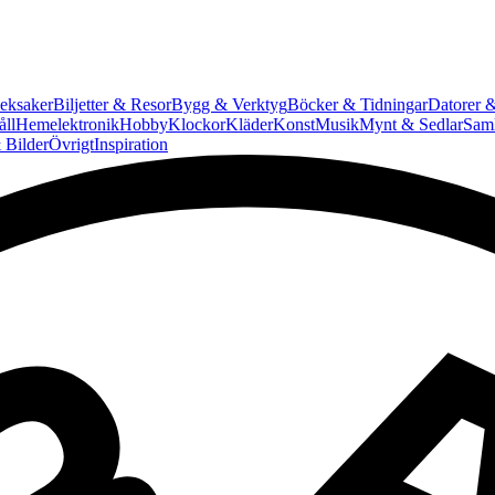
eksaker
Biljetter & Resor
Bygg & Verktyg
Böcker & Tidningar
Datorer &
ll
Hemelektronik
Hobby
Klockor
Kläder
Konst
Musik
Mynt & Sedlar
Saml
 Bilder
Övrigt
Inspiration