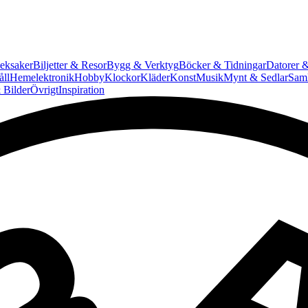
eksaker
Biljetter & Resor
Bygg & Verktyg
Böcker & Tidningar
Datorer &
ll
Hemelektronik
Hobby
Klockor
Kläder
Konst
Musik
Mynt & Sedlar
Saml
 Bilder
Övrigt
Inspiration