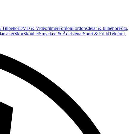
 Tillbehör
DVD & Videofilmer
Fordon
Fordonsdelar & tillbehör
Foto,
arsaker
Skor
Skönhet
Smycken & Ädelstenar
Sport & Fritid
Telefoni,