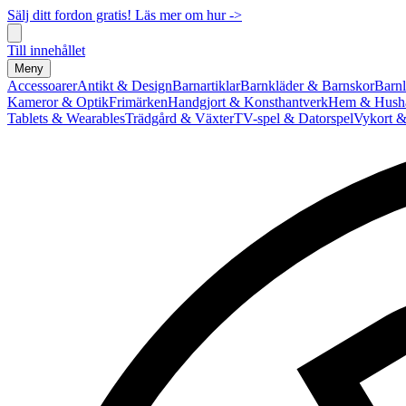
Sälj ditt fordon gratis! Läs mer om hur ->
Till innehållet
Meny
Accessoarer
Antikt & Design
Barnartiklar
Barnkläder & Barnskor
Barnl
Kameror & Optik
Frimärken
Handgjort & Konsthantverk
Hem & Hushå
Tablets & Wearables
Trädgård & Växter
TV-spel & Datorspel
Vykort &