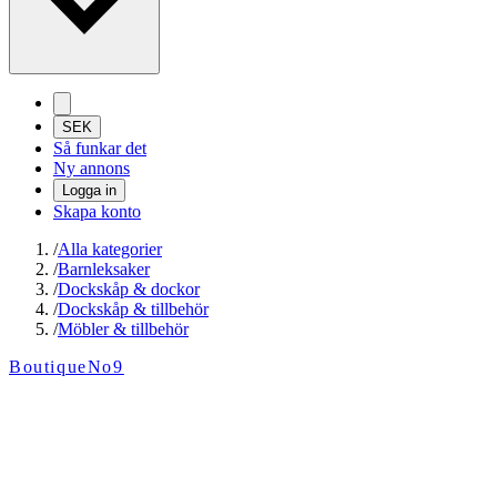
SEK
Så funkar det
Ny annons
Logga in
Skapa konto
/
Alla kategorier
/
Barnleksaker
/
Dockskåp & dockor
/
Dockskåp & tillbehör
/
Möbler & tillbehör
BoutiqueNo9