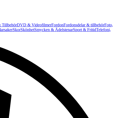
 Tillbehör
DVD & Videofilmer
Fordon
Fordonsdelar & tillbehör
Foto,
arsaker
Skor
Skönhet
Smycken & Ädelstenar
Sport & Fritid
Telefoni,