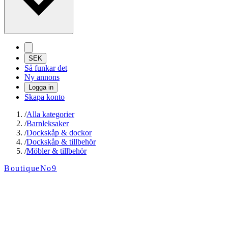
SEK
Så funkar det
Ny annons
Logga in
Skapa konto
/
Alla kategorier
/
Barnleksaker
/
Dockskåp & dockor
/
Dockskåp & tillbehör
/
Möbler & tillbehör
BoutiqueNo9