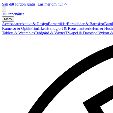
Sälj ditt fordon gratis! Läs mer om hur ->
Till innehållet
Meny
Accessoarer
Antikt & Design
Barnartiklar
Barnkläder & Barnskor
Barnl
Kameror & Optik
Frimärken
Handgjort & Konsthantverk
Hem & Hushå
Tablets & Wearables
Trädgård & Växter
TV-spel & Datorspel
Vykort &