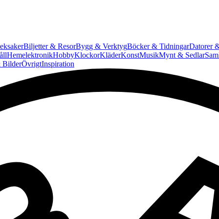
eksaker
Biljetter & Resor
Bygg & Verktyg
Böcker & Tidningar
Datorer &
ll
Hemelektronik
Hobby
Klockor
Kläder
Konst
Musik
Mynt & Sedlar
Saml
 Bilder
Övrigt
Inspiration