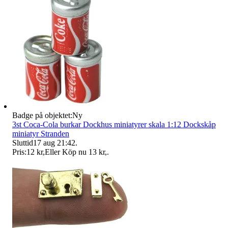
Badge på objektet:
Ny
3st Coca-Cola burkar Dockhus miniatyrer skala 1:12 Dockskåp
miniatyr Stranden
Sluttid
17 aug 21:42
.
Pris:
12 kr
,
Eller Köp nu
13 kr
,
.