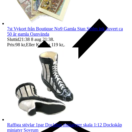
7st Vykort från Boutique No9 Gamla Stan Sthlm ink kuvert ca
50 år gamla Oanvända
Sluttid
21:38
8 aug 21:38
.
Pris:
98 kr
,
Eller Köp nu
119 kr
,
.
Ersättning om du inte får din vara
Raffiga stövlar 1par Dockhus miniatyrer skala 1:12 Dockskåp
miniatyr Sovrum