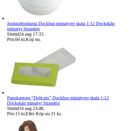
Jordgubbsplanta Dockhus miniatyrer skala 1:12 Dockskåp
miniatyr Stranden
Sluttid
24 aug 17:33
.
Pris:
66 kr
,
Köp nu
.
Pappkartong “Delicato” Dockhus miniatyrer skala 1:12
Dockskåp miniatyr Stranden
Sluttid
16 aug 23:48
.
Pris:
15 kr
,
Eller Köp nu
21 kr
,
.