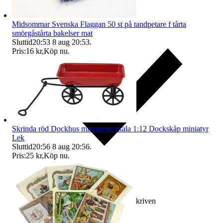
Midsommar Svenska Flaggan 50 st på tandpetare f tårta
smörgåstårta bakelser mat
Sluttid
20:53
8 aug 20:53
.
Pris:
16 kr
,
Köp nu
.
Skrinda röd Dockhus miniatyrer skala 1:12 Dockskåp miniatyr
Lek
Sluttid
20:56
8 aug 20:56
.
Pris:
25 kr
,
Köp nu
.
Ersättning om varan inte är som beskriven