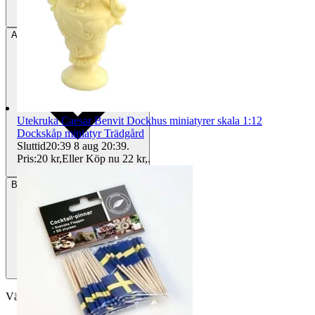
Avhämtning
Helsingborg, Sverige
Utekruka Caesar Benvit Dockhus miniatyrer skala 1:12
Dockskåp miniatyr Trädgård
Sluttid
20:39
8 aug 20:39
.
Pris:
20 kr
,
Eller Köp nu
22 kr
,
.
Betalning
Via Tradera
Välj till köparskydd