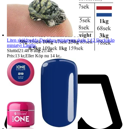
Liten sköldpadda Dockhus miniatyrer skala 1:12 Dockskåp
miniatyr Lantliv
Sluttid
21:48
8 aug 21:48
.
Pris:
13 kr
,
Eller Köp nu
14 kr
,
.