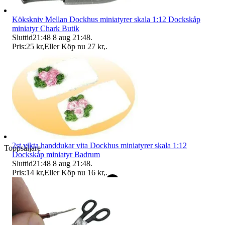
Kökskniv Mellan Dockhus miniatyrer skala 1:12 Dockskåp
miniatyr Chark Butik
Sluttid
21:48
8 aug 21:48
.
Pris:
25 kr
,
Eller Köp nu
27 kr
,
.
2st vikta handdukar vita Dockhus miniatyrer skala 1:12
Toppsäljare
Dockskåp miniatyr Badrum
Sluttid
21:48
8 aug 21:48
.
Pris:
14 kr
,
Eller Köp nu
16 kr
,
.