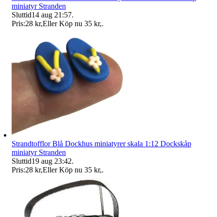
miniatyr Stranden
Sluttid
14 aug 21:57
.
Pris:
28 kr
,
Eller Köp nu
35 kr
,
.
Strandtofflor Blå Dockhus miniatyrer skala 1:12 Dockskåp
miniatyr Stranden
Sluttid
19 aug 23:42
.
Pris:
28 kr
,
Eller Köp nu
35 kr
,
.