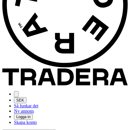
SEK
Så funkar det
Ny annons
Logga in
Skapa konto