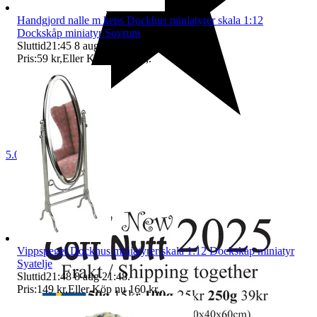
Handgjord nalle m keps Dockhus miniatyrer skala 1:12
Dockskåp miniatyr Sovrum
Sluttid
21:45
8 aug 21:45
.
Pris:
59 kr
,
Eller Köp nu
64 kr
,
.
5.0
Vippspegel Dockhus miniatyrer skala 1:12 Dockskåp miniatyr
Syatelje
Sluttid
21:48
8 aug 21:48
.
Pris:
149 kr
,
Eller Köp nu
160 kr
,
.