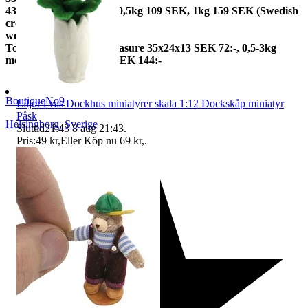
43 SEK, 250gr 85 SEK, 0,5kg 109 SEK, 1kg 159 SEK (Swedish
crown
worldwide price freight)
To Denmark 0,5-3kg measure 35x24x13 SEK 72:-, 0,5-3kg
measure 40x40x140cm SEK 144:-
BoutiqueNo9
Liljor i vas Dockhus miniatyrer skala 1:12 Dockskåp miniatyr
Påsk
Helsingborg
,
Sverige
Sluttid
21:43
8 aug 21:43
.
Pris:
49 kr
,
Eller Köp nu
69 kr
,
.