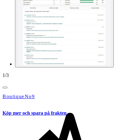
1
/
3
BoutiqueNo9
Köp mer och spara på frakten