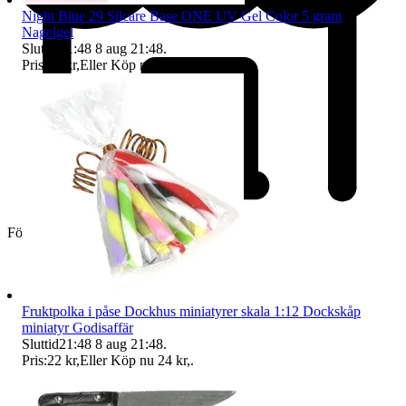
Night Blue 29 Silcare Base ONE UV Gel Color 5 gram
Nagelgel
Sluttid
21:48
8 aug 21:48
.
Pris:
23 kr
,
Eller Köp nu
24 kr
,
.
Företag
Fruktpolka i påse Dockhus miniatyrer skala 1:12 Dockskåp
miniatyr Godisaffär
Sluttid
21:48
8 aug 21:48
.
Pris:
22 kr
,
Eller Köp nu
24 kr
,
.