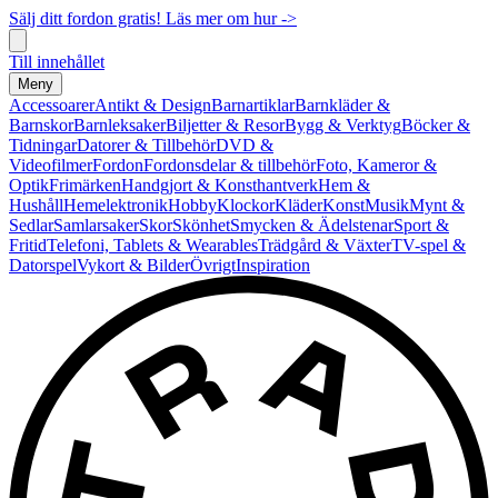
Sälj ditt fordon gratis! Läs mer om hur ->
Till innehållet
Meny
Accessoarer
Antikt & Design
Barnartiklar
Barnkläder &
Barnskor
Barnleksaker
Biljetter & Resor
Bygg & Verktyg
Böcker &
Tidningar
Datorer & Tillbehör
DVD &
Videofilmer
Fordon
Fordonsdelar & tillbehör
Foto, Kameror &
Optik
Frimärken
Handgjort & Konsthantverk
Hem &
Hushåll
Hemelektronik
Hobby
Klockor
Kläder
Konst
Musik
Mynt &
Sedlar
Samlarsaker
Skor
Skönhet
Smycken & Ädelstenar
Sport &
Fritid
Telefoni, Tablets & Wearables
Trädgård & Växter
TV-spel &
Datorspel
Vykort & Bilder
Övrigt
Inspiration