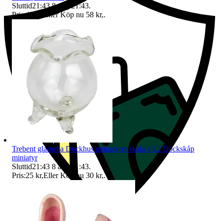
Sluttid
21:43
8 aug 21:43
.
Pris:
45 kr
,
Eller Köp nu
58 kr
,
.
Trebent glasurna Dockhus miniatyrer skala 1:12 Dockskåp
miniatyr
Sluttid
21:43
8 aug 21:43
.
Pris:
25 kr
,
Eller Köp nu
30 kr
,
.