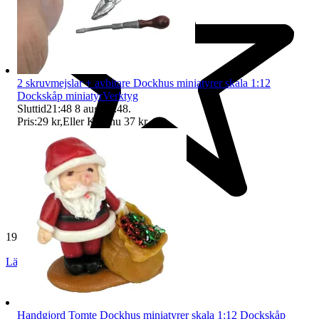
2 skruvmejslar + avbitare Dockhus miniatyrer skala 1:12
Dockskåp miniatyrVerktyg
Sluttid
21:48
8 aug 21:48
.
Pris:
29 kr
,
Eller Köp nu
37 kr
,
.
19 269 omdömen
Läs omdömen
Följ
Handgjord Tomte Dockhus miniatyrer skala 1:12 Dockskåp