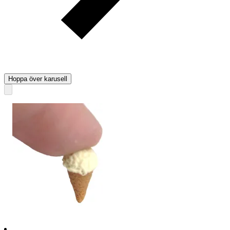
Hoppa över karusell