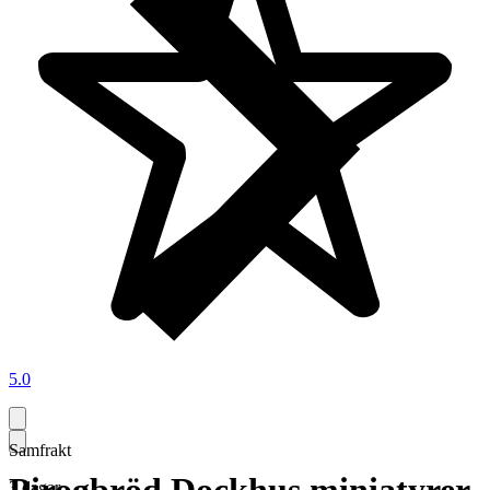
5.0
Samfrakt
3 dagar