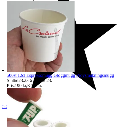
500st 12cl Espressomugg Glöggmugg Provsmakningsmugg
Sluttid
23:23
6 aug 23:23
.
Pris:
190 kr
,
Köp nu
.
5.0