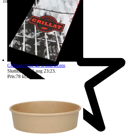
Toppsäljare
Grillpåse Stor 40 st inkl moms
Sluttid
23:23
6 aug 23:23
.
Pris:
78 kr
,
Köp nu
.