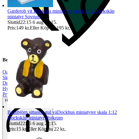
Garderob vit Dockhus miniatyrer skala 1:12 Dockskåp
miniatyr Sovrum
Sluttid
22:15
6 aug 22:15
.
Pris:
149 kr
,
Eller Köp nu
195 kr
,
.
Beskrivning
Oanvänt
|
Skala 1:12
|
Dekoration
|
Hyllor & skåp
|
Prylpaket
Helt ny och aldrig använd
Brunbjörn sittande gul väDockhus miniatyrer skala 1:12
Dockskåp miniatyr Pojkrum
Sluttid
22:15
6 aug 22:15
.
Pris:
15 kr
,
Eller Köp nu
22 kr
,
.