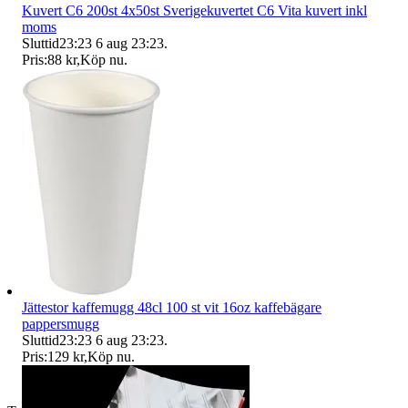
Kuvert C6 200st 4x50st Sverigekuvertet C6 Vita kuvert inkl
moms
Sluttid
23:23
6 aug 23:23
.
Pris:
88 kr
,
Köp nu
.
Jättestor kaffemugg 48cl 100 st vit 16oz kaffebägare
pappersmugg
Sluttid
23:23
6 aug 23:23
.
Pris:
129 kr
,
Köp nu
.