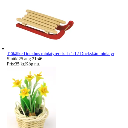
Träkälke Dockhus miniatyrer skala 1:12 Dockskåp miniatyr
Sluttid
25 aug 21:46
.
Pris:
35 kr
,
Köp nu
.