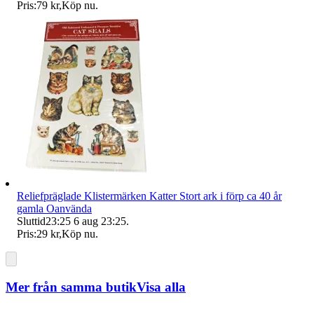
Pris:
79 kr
,
Köp nu
.
Reliefpräglade Klistermärken Katter Stort ark i förp ca 40 år
gamla Oanvända
Sluttid
23:25
6 aug 23:25
.
Pris:
29 kr
,
Köp nu
.
Mer från samma butik
Visa alla