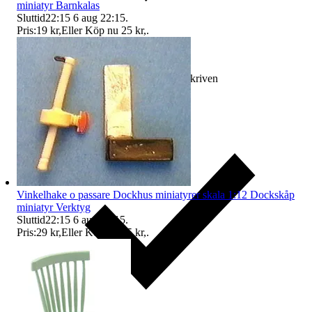
miniatyr Barnkalas
Sluttid
22:15
6 aug 22:15
.
Pris:
19 kr
,
Eller Köp nu
25 kr
,
.
Ersättning om varan inte är som beskriven
Vinkelhake o passare Dockhus miniatyrer skala 1:12 Dockskåp
miniatyr Verktyg
Sluttid
22:15
6 aug 22:15
.
Pris:
29 kr
,
Eller Köp nu
35 kr
,
.