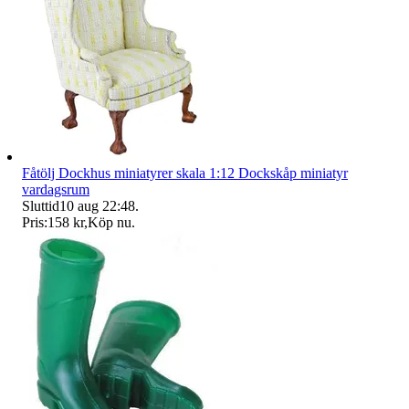
Fåtölj Dockhus miniatyrer skala 1:12 Dockskåp miniatyr
vardagsrum
Sluttid
10 aug 22:48
.
Pris:
158 kr
,
Köp nu
.