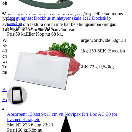
observerar det.
Moms ingår i våra priser. Har ni företag begär specificerad moms.
Stor gunghäst Dockhus miniatyrer skala 1:12 Dockskåp
Ni kan
miniatyr
även fråga om faktura om ni inte har betalningsanmärkningar.
Sluttid
22:15
6 aug 22:15
.
14 dagars full returrätt vid oanvänd vara.
Pris:
59 kr
,
Eller Köp nu
68 kr
,
.
We also ship abroad worldwide. Freightcharge worldwide 50gr 33
SEK, 100 gr
43 SEK, 250gr 85 SEK, 0,5kg 109 SEK, 1kg 159 SEK (Swedish
crown
worldwide price freight)
To Denmark 0,5-3kg measure 35x24x13 SEK 72:-, 0,5-3kg
measure 40x40x140cm SEK 144:-
BoutiqueNo9
Helsingborg
,
Sverige
Absorbent 1300st 9x13 cm vit Novipax Dri-Loc AC-30 för
livsmedelstråg etc
Sluttid
23:23
6 aug 23:23
.
Pris:
160 kr
,
Köp nu
.