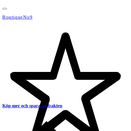
BoutiqueNo9
Köp mer och spara på frakten