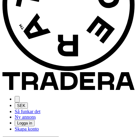
SEK
Så funkar det
Ny annons
Logga in
Skapa konto