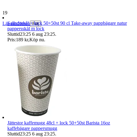
19 234 omdömen
Salladsskål + lock 50+50st 90 cl Take-away pappbägare natur
Läs omdömen
Följ
pappersskål m lock
Sluttid
23:25
6 aug 23:25
.
Pris:
189 kr
,
Köp nu
.
Jättestor kaffemugg 48cl + lock 50+50st Barista 16oz
kaffebägare pappersmugg
Sluttid
23:25
6 aug 23:25
.