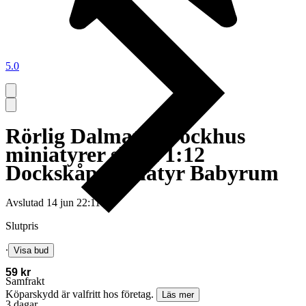
5.0
Rörlig Dalmatin Dockhus
miniatyrer skala 1:12
Dockskåp miniatyr Babyrum
Avslutad
14 jun 22:11
Slutpris
∙
Visa bud
59 kr
Samfrakt
Köparskydd är valfritt hos företag.
Läs mer
3 dagar