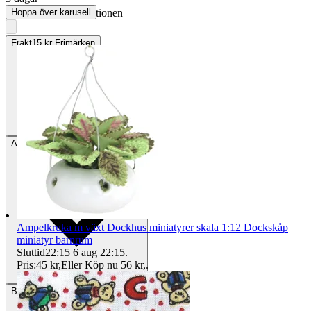
Hoppa över karusell
MiaNelliot vann auktionen
Frakt
15 kr Frimärken
Avhämtning
Helsingborg, Sverige
Ampelkruka m växt Dockhus miniatyrer skala 1:12 Dockskåp
miniatyr barnrum
Sluttid
22:15
6 aug 22:15
.
Pris:
45 kr
,
Eller Köp nu
56 kr
,
.
Betalning
Via Tradera