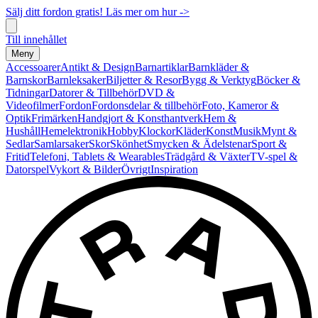
Sälj ditt fordon gratis! Läs mer om hur ->
Till innehållet
Meny
Accessoarer
Antikt & Design
Barnartiklar
Barnkläder &
Barnskor
Barnleksaker
Biljetter & Resor
Bygg & Verktyg
Böcker &
Tidningar
Datorer & Tillbehör
DVD &
Videofilmer
Fordon
Fordonsdelar & tillbehör
Foto, Kameror &
Optik
Frimärken
Handgjort & Konsthantverk
Hem &
Hushåll
Hemelektronik
Hobby
Klockor
Kläder
Konst
Musik
Mynt &
Sedlar
Samlarsaker
Skor
Skönhet
Smycken & Ädelstenar
Sport &
Fritid
Telefoni, Tablets & Wearables
Trädgård & Växter
TV-spel &
Datorspel
Vykort & Bilder
Övrigt
Inspiration