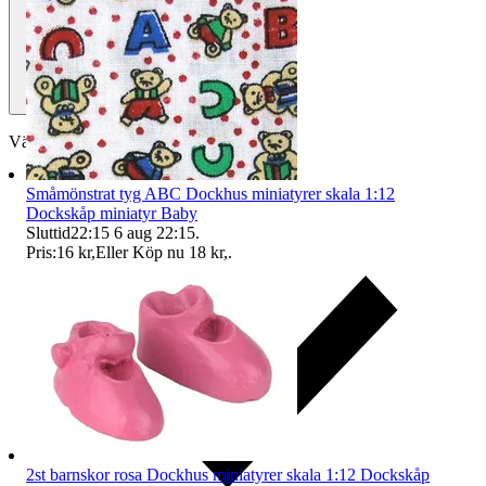
Välj till köparskydd
Småmönstrat tyg ABC Dockhus miniatyrer skala 1:12
Dockskåp miniatyr Baby
Sluttid
22:15
6 aug 22:15
.
Pris:
16 kr
,
Eller Köp nu
18 kr
,
.
2st barnskor rosa Dockhus miniatyrer skala 1:12 Dockskåp