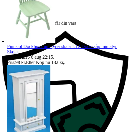
Ersättning om du inte får din vara
Pinnstol Dockhus miniatyrer skala 1:12 Dockskåp miniatyr
Skola
Sluttid
22:15
6 aug 22:15
.
Pris:
98 kr
,
Eller Köp nu
132 kr
,
.