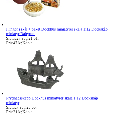
Flingor i skål + paket Dockhus miniatyrer skala 1:12 Dockskåp
miniatyr Babyrum
Sluttid
27 aug 21:51
.
Pris:
47 kr
,
Köp nu
.
Prydnadsskepp Dockhus miniatyrer skala 1:12 Dockskåp
miniatyr
Sluttid
7 aug 23:55
.
Pris:
21 kr
,
Köp nu
.