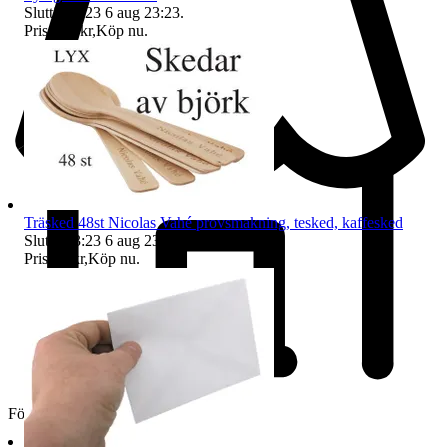
Sluttid
23:23
6 aug 23:23
.
Pris:
295 kr
,
Köp nu
.
Träsked 48st Nicolas Vahé provsmakning, tesked, kaffesked
Sluttid
23:23
6 aug 23:23
.
Pris:
33 kr
,
Köp nu
.
Företag