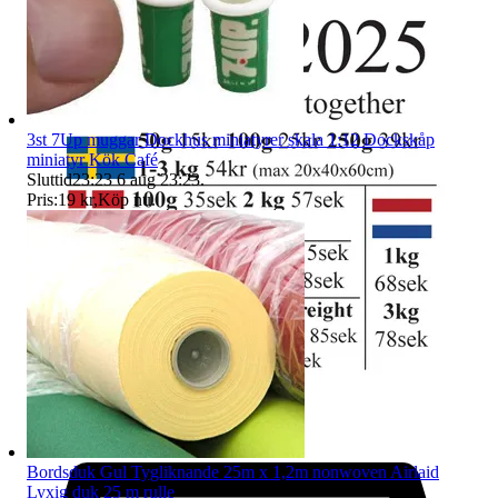
3st 7Up muggar Dockhus miniatyrer skala 1:12 Dockskåp
miniatyr Kök Café
Sluttid
23:23
6 aug 23:23
.
Pris:
19 kr
,
Köp nu
.
Bordsduk Gul Tygliknande 25m x 1,2m nonwoven Airlaid
Lyxig duk 25 m rulle