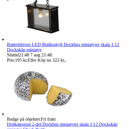
Batteridriven LED Butiksskylt Dockhus miniatyrer skala 1:12
Dockskåp miniatyr
Sluttid
21:48
7 aug 21:48
.
Pris:
195 kr
,
Eller Köp nu
322 kr
,
.
Badge på objektet:
Fri frakt
Delikatessost 2-del Dockhus miniatyrer skala 1:12 Dockskåp