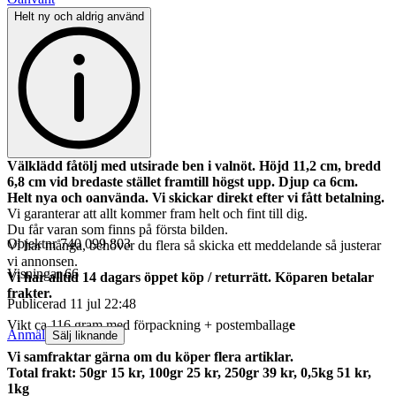
Helt ny och aldrig använd
Välklädd fåtölj med utsirade ben i valnöt. Höjd 11,2 cm, bredd
6,8 cm vid bredaste stället framtill högst upp. Djup ca 6cm.
Helt nya och oanvända. Vi skickar direkt efter vi fått betalning.
Vi garanterar att allt kommer fram helt och fint till dig.
Du får varan som finns på första bilden.
Objektnr
740 099 803
Vi har många, behöver du flera så skicka ett meddelande så justerar
vi annonsen.
Visningar
66
Vi har alltid 14 dagars öppet köp / returrätt. Köparen betalar
frakter.
Publicerad
11 jul 22:48
Vikt ca 116 gram med förpackning + postemballag
e
Anmäl
Sälj liknande
Vi samfraktar gärna om du köper flera artiklar.
Total frakt: 50gr 15 kr, 100gr 25 kr, 250gr 39 kr, 0,5kg 51 kr,
1kg