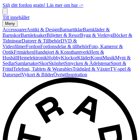
Sälj ditt fordon gratis! Läs mer om hur ->
Till innehållet
Meny
Accessoarer
Antikt & Design
Barnartiklar
Barnkläder &
Barnskor
Barnleksaker
Biljetter & Resor
Bygg & Verktyg
Böcker &
Tidningar
Datorer & Tillbehör
DVD &
Videofilmer
Fordon
Fordonsdelar & tillbehör
Foto, Kameror &
Optik
Frimärken
Handgjort & Konsthantverk
Hem &
Hushåll
Hemelektronik
Hobby
Klockor
Kläder
Konst
Musik
Mynt &
Sedlar
Samlarsaker
Skor
Skönhet
Smycken & Ädelstenar
Sport &
Fritid
Telefoni, Tablets & Wearables
Trädgård & Växter
TV-spel &
Datorspel
Vykort & Bilder
Övrigt
Inspiration