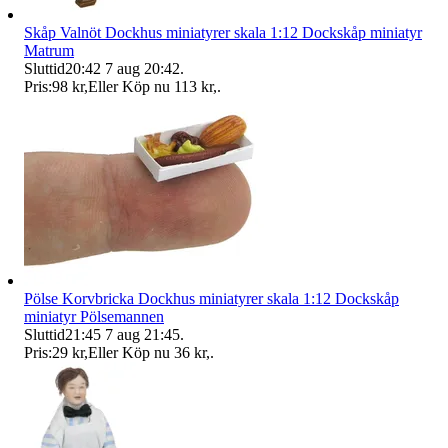
Skåp Valnöt Dockhus miniatyrer skala 1:12 Dockskåp miniatyr
Matrum
Sluttid
20:42
7 aug 20:42
.
Pris:
98 kr
,
Eller Köp nu
113 kr
,
.
Pölse Korvbricka Dockhus miniatyrer skala 1:12 Dockskåp
miniatyr Pölsemannen
Sluttid
21:45
7 aug 21:45
.
Pris:
29 kr
,
Eller Köp nu
36 kr
,
.