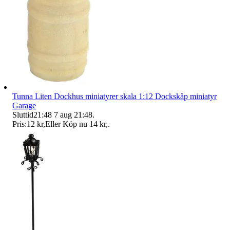
Tunna Liten Dockhus miniatyrer skala 1:12 Dockskåp miniatyr
Garage
Sluttid
21:48
7 aug 21:48
.
Pris:
12 kr
,
Eller Köp nu
14 kr
,
.