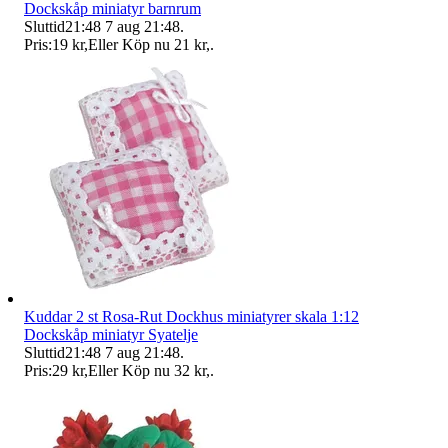
Dockskåp miniatyr barnrum
Sluttid
21:48
7 aug 21:48
.
Pris:
19 kr
,
Eller Köp nu
21 kr
,
.
Kuddar 2 st Rosa-Rut Dockhus miniatyrer skala 1:12
Dockskåp miniatyr Syatelje
Sluttid
21:48
7 aug 21:48
.
Pris:
29 kr
,
Eller Köp nu
32 kr
,
.