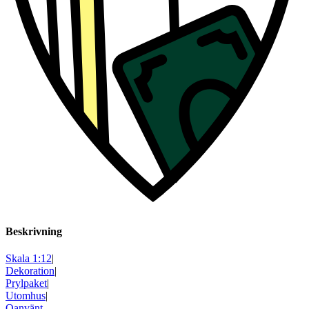
Beskrivning
Skala 1:12
|
Dekoration
|
Prylpaket
|
Utomhus
|
Oanvänt