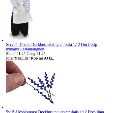
Servitör Docka Dockhus miniatyrer skala 1:12 Dockskåp
miniatyr Restaurangkök
Sluttid
21:45
7 aug 21:45
.
Pris:
79 kr
,
Eller Köp nu
93 kr
,
.
5st Blå lösblommor Dockhus miniatyrer skala 1:12 Dockskåp