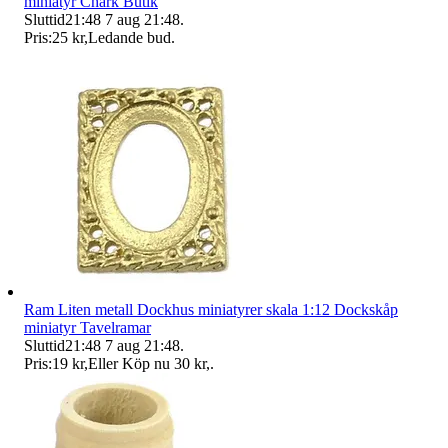
miniatyr Chark Butik
Sluttid
21:48
7 aug 21:48
.
Pris:
25 kr
,
Ledande bud
.
Ram Liten metall Dockhus miniatyrer skala 1:12 Dockskåp
miniatyr Tavelramar
Sluttid
21:48
7 aug 21:48
.
Pris:
19 kr
,
Eller Köp nu
30 kr
,
.