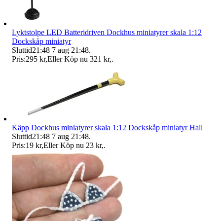
Lyktstolpe LED Batteridriven Dockhus miniatyrer skala 1:12
Dockskåp miniatyr
Sluttid
21:48
7 aug 21:48
.
Pris:
295 kr
,
Eller Köp nu
321 kr
,
.
Käpp Dockhus miniatyrer skala 1:12 Dockskåp miniatyr Hall
Sluttid
21:48
7 aug 21:48
.
Pris:
19 kr
,
Eller Köp nu
23 kr
,
.