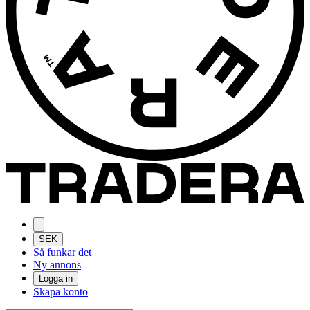
SEK
Så funkar det
Ny annons
Logga in
Skapa konto