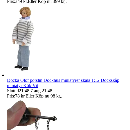
Pris:
349 kr
,
Eller Köp nu
399 kr
,
.
Docka Olof porslin Dockhus miniatyrer skala 1:12 Dockskåp
miniatyr Kök Vit
Sluttid
21:48
7 aug 21:48
.
Pris:
78 kr
,
Eller Köp nu
98 kr
,
.