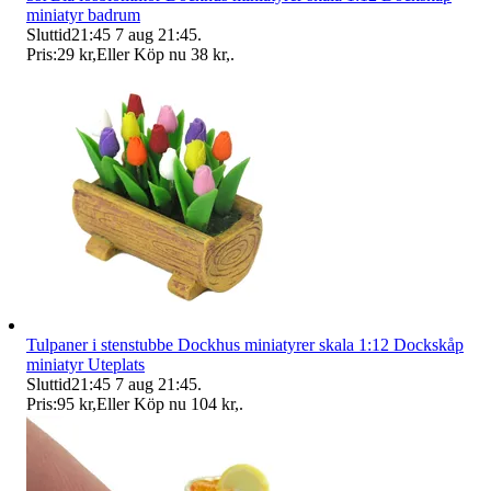
miniatyr badrum
Sluttid
21:45
7 aug 21:45
.
Pris:
29 kr
,
Eller Köp nu
38 kr
,
.
Tulpaner i stenstubbe Dockhus miniatyrer skala 1:12 Dockskåp
miniatyr Uteplats
Sluttid
21:45
7 aug 21:45
.
Pris:
95 kr
,
Eller Köp nu
104 kr
,
.