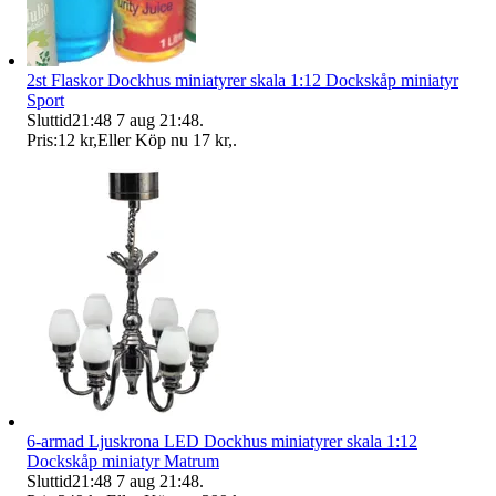
2st Flaskor Dockhus miniatyrer skala 1:12 Dockskåp miniatyr
Sport
Sluttid
21:48
7 aug 21:48
.
Pris:
12 kr
,
Eller Köp nu
17 kr
,
.
6-armad Ljuskrona LED Dockhus miniatyrer skala 1:12
Dockskåp miniatyr Matrum
Sluttid
21:48
7 aug 21:48
.