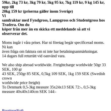
59kr, 2kg 73 kr, 3kg 79 kr, 5kg 95 kr, 7kg 119 kr, 9 kg 145 kr,
upp till
20kg 159 kr (priserna gäller inom Sverige)
Vi
samfraktar med Fyndgross, Lampgross och Studentgross hos
Tradera. Om du
köper från mer än en skicka ett meddelande så att vi
observerar det.
Moms ingår i våra priser. Har ni företag begär specificerad moms.
Ni kan
även fråga om faktura om ni inte har betalningsanmärkningar.
14 dagars full returrätt vid oanvänd vara.
We also ship abroad worldwide. Freightcharge worldwide 50gr 33
SEK, 100 gr
43 SEK, 250gr 85 SEK, 0,5kg 109 SEK, 1kg 159 SEK (Swedish
crown
worldwide price freight)
To Denmark 0,5-3kg measure 35x24x13 SEK 72:-, 0,5-3kg
measure 40x40x140cm SEK 144:-
BoutiqueNo9