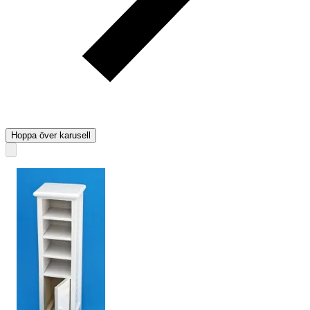
Hoppa över karusell