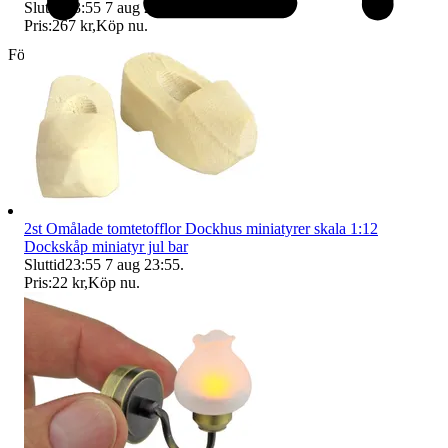
Sluttid
23:55
7 aug 23:55
.
Pris:
267 kr
,
Köp nu
.
Företag
2st Omålade tomtetofflor Dockhus miniatyrer skala 1:12
Dockskåp miniatyr jul bar
Sluttid
23:55
7 aug 23:55
.
Pris:
22 kr
,
Köp nu
.