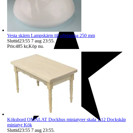
Vesta skärm Lampskärm till oljelampa 250 mm
Sluttid
23:55
7 aug 23:55
.
Pris:
485 kr
,
Köp nu
.
Köksbord OMÅLAT Dockhus miniatyrer skala 1:12 Dockskåp
miniatyr Kök
Sluttid
23:55
7 aug 23:55
.