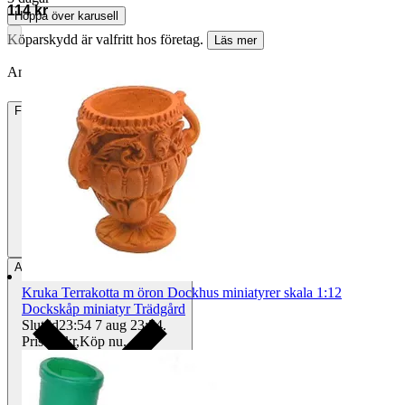
114 kr
Hoppa över karusell
Köparskydd är valfritt hos företag.
Läs mer
Annonsen är avslutad. Såld med Köp nu.
Frakt
15 kr Annat fraktsätt
Avhämtning
Helsingborg, Sverige
Kruka Terrakotta m öron Dockhus miniatyrer skala 1:12
Dockskåp miniatyr Trädgård
Sluttid
23:54
7 aug 23:54
.
Pris:
26 kr
,
Köp nu
.