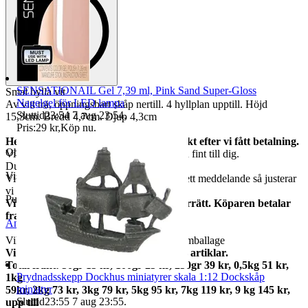
SENSATIONAIL Gel 7,39 ml, Pink Sand Super-Gloss
Smal hylla vit
Nagelgel för LED lampa
Av vitt trä, öppningsbart skåp nertill. 4 hyllplan upptill. Höjd
Sluttid
23:54
7 aug 23:54
.
15,3cm. Bredd 4,7cm. Djup 4,3cm
Pris:
29 kr
,
Köp nu
.
Helt nya och oanvända. Vi skickar direkt efter vi fått betalning.
Objektnr
739 746 078
Vi garanterar att allt kommer fram helt och fint till dig.
Du får varan som finns på första bilden.
Visningar
40
Vi har många, behöver du flera så skicka ett meddelande så justerar
vi annonsen.
Publicerad
8 jul 23:54
Vi har alltid 14 dagars öppet köp / returrätt. Köparen betalar
frakter.
Anmäl
Sälj liknande
Vikt ca 74 gram med förpackning + postemballage
Vi samfraktar gärna om du köper flera artiklar.
Total frakt: 50gr 15 kr, 100gr 25 kr, 250gr 39 kr, 0,5kg 51 kr,
Prydnadsskepp Dockhus miniatyrer skala 1:12 Dockskåp
1kg
miniatyr
59kr, 2kg 73 kr, 3kg 79 kr, 5kg 95 kr, 7kg 119 kr, 9 kg 145 kr,
Sluttid
23:55
7 aug 23:55
.
upp till