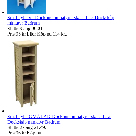
Smal hylla vit Dockhus miniatyrer skala 1:12 Dockskåp
miniatyr Badrum
Sluttid
9 aug 00:01
.
Pris:
95 kr
,
Eller Köp nu
114 kr
,
.
Smal hylla OMÅLAD Dockhus miniatyrer skala 1:12
Dockskåp miniatyr Badrum
Sluttid
27 aug 21:49
.
Pris:
96 kr
,
Köp nu
.