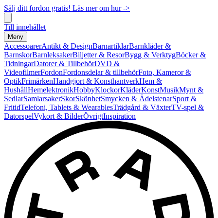
Sälj ditt fordon gratis! Läs mer om hur ->
Till innehållet
Meny
Accessoarer
Antikt & Design
Barnartiklar
Barnkläder &
Barnskor
Barnleksaker
Biljetter & Resor
Bygg & Verktyg
Böcker &
Tidningar
Datorer & Tillbehör
DVD &
Videofilmer
Fordon
Fordonsdelar & tillbehör
Foto, Kameror &
Optik
Frimärken
Handgjort & Konsthantverk
Hem &
Hushåll
Hemelektronik
Hobby
Klockor
Kläder
Konst
Musik
Mynt &
Sedlar
Samlarsaker
Skor
Skönhet
Smycken & Ädelstenar
Sport &
Fritid
Telefoni, Tablets & Wearables
Trädgård & Växter
TV-spel &
Datorspel
Vykort & Bilder
Övrigt
Inspiration