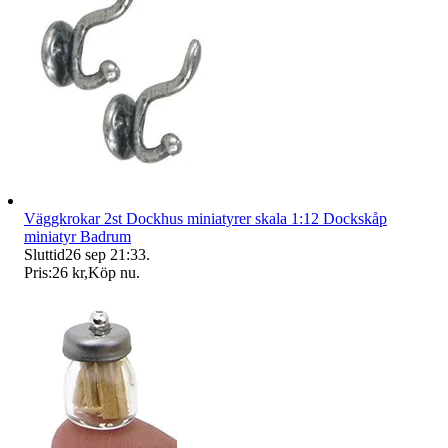
Väggkrokar 2st Dockhus miniatyrer skala 1:12 Dockskåp
miniatyr Badrum
Sluttid
26 sep 21:33
.
Pris:
26 kr
,
Köp nu
.