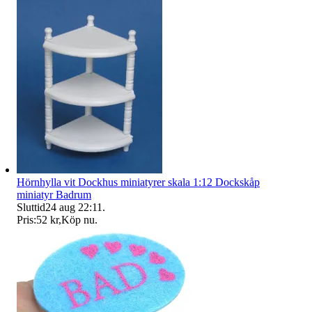
Hörnhylla vit Dockhus miniatyrer skala 1:12 Dockskåp
miniatyr Badrum
Sluttid
24 aug 22:11
.
Pris:
52 kr
,
Köp nu
.