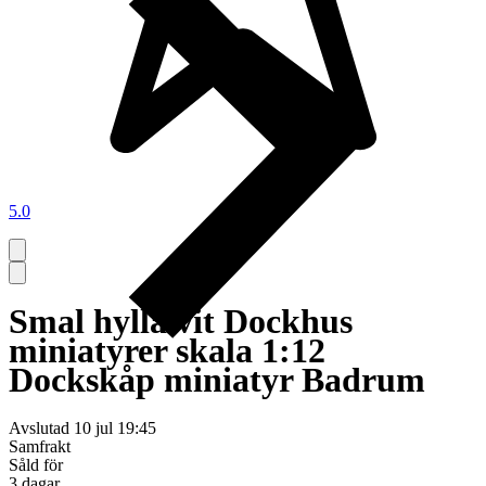
5.0
Smal hylla vit Dockhus
miniatyrer skala 1:12
Dockskåp miniatyr Badrum
Avslutad
10 jul 19:45
Samfrakt
Såld för
3 dagar