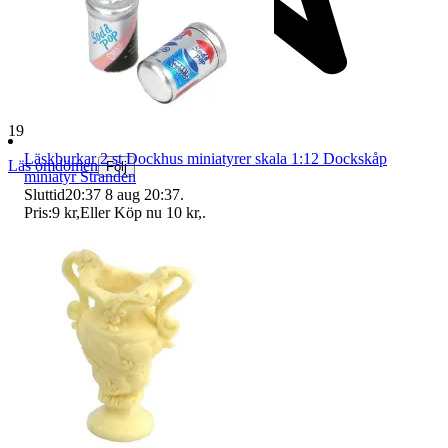
19 269 omdömen
Läskburkar 2 st Dockhus miniatyrer skala 1:12 Dockskåp
Läs omdömen
Följ
miniatyr Stranden
Sluttid
20:37
8 aug 20:37
.
Pris:
9 kr
,
Eller Köp nu
10 kr
,
.