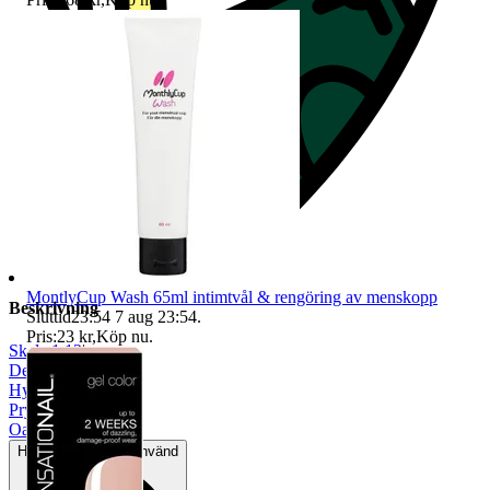
MontlyCup Wash 65ml intimtvål & rengöring av menskopp
Beskrivning
Sluttid
23:54
7 aug 23:54
.
Pris:
23 kr
,
Köp nu
.
Skala 1:12
|
Dekoration
|
Hyllor & skåp
|
Prylpaket
|
Oanvänt
Helt ny och aldrig använd