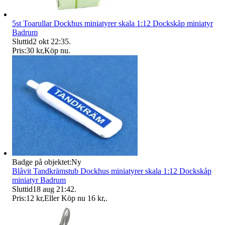
5st Toarullar Dockhus miniatyrer skala 1:12 Dockskåp miniatyr
Badrum
Sluttid
2 okt 22:35
.
Pris:
30 kr
,
Köp nu
.
Badge på objektet:
Ny
Blåvit Tandkrämstub Dockhus miniatyrer skala 1:12 Dockskåp
miniatyr Badrum
Sluttid
18 aug 21:42
.
Pris:
12 kr
,
Eller Köp nu
16 kr
,
.