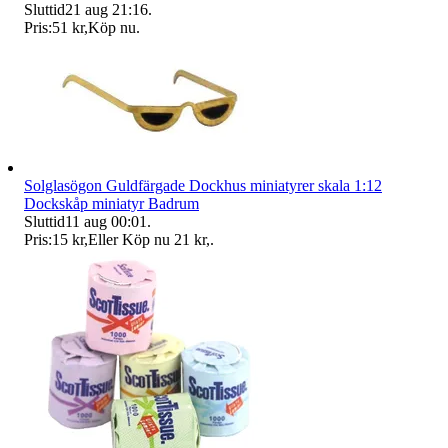
Sluttid
21 aug 21:16
.
Pris:
51 kr
,
Köp nu
.
Solglasögon Guldfärgade Dockhus miniatyrer skala 1:12
Dockskåp miniatyr Badrum
Sluttid
11 aug 00:01
.
Pris:
15 kr
,
Eller Köp nu
21 kr
,
.