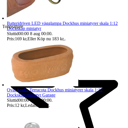
Batteridriven LED vägglampa Dockhus miniatyrer skala 1:12
Toppsäljare
Dockskåp miniatyr
Sluttid
00:00
8 aug 00:00
.
Pris:
169 kr
,
Eller Köp nu
183 kr
,
.
Oval Kruka Terracota Dockhus miniatyrer skala 1:12
Dockskåp miniatyr Garage
Sluttid
00:00
8 aug 00:00
.
Pris:
12 kr
,
Ledande bud
.