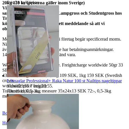
Pris:
21 kr
,
Köp nu
.
20kg 159 kr (priserna gäller inom Sverige)
Vi
samfraktar med Fyndgross, Lampgross och Studentgross hos
Tradera. Om du
köper från mer än en skicka ett meddelande så att vi
observerar det.
Moms ingår i våra priser. Har ni företag begär specificerad moms.
Ni kan
även fråga om faktura om ni inte har betalningsanmärkningar.
14 dagars full returrätt vid oanvänd vara.
We also ship abroad worldwide. Freightcharge worldwide 50gr 33
SEK, 100 gr
43 SEK, 250gr 85 SEK, 0,5kg 109 SEK, 1kg 159 SEK (Swedish
crown
Lösnaglar Professional+ Raka Natur 100 st Nailtips nageltippar
worldwide price freight)
Sluttid
23:55
7 aug 23:55
.
To Denmark 0,5-3kg measure 35x24x13 SEK 72:-, 0,5-3kg
Pris:
49 kr
,
Köp nu
.
measure 40x40x140cm SEK 144:-
BoutiqueNo9
Helsingborg
,
Sverige