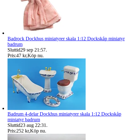
Badrock Dockhus miniatyrer skala 1:12 Dockskåp miniatyr
badrum
Sluttid
29 sep 21:57
.
Pris:
47 kr
,
Köp nu
.
Badrum 4-delar Dockhus miniatyrer skala 1:12 Dockskåp
miniatyr badrum
Sluttid
23 aug 22:31
.
Pris:
252 kr
,
Köp nu
.