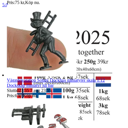
Pris:
75 kr
,
Köp nu
.
5.0
Väggdekoration Sotare Dockhus miniatyrer skala 1:12
Dockskåp miniatyr jul bar
Sluttid
23:55
7 aug 23:55
.
Pris:
6 kr
,
Köp nu
.