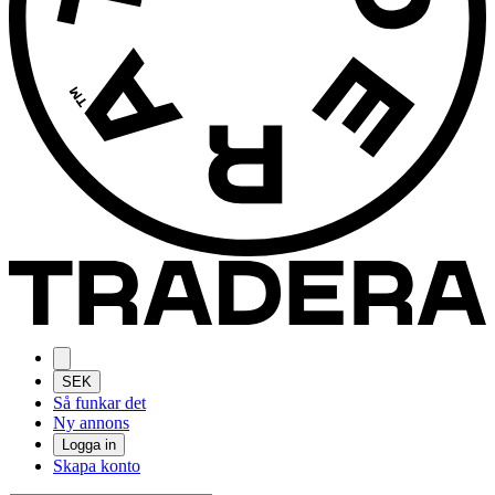
SEK
Så funkar det
Ny annons
Logga in
Skapa konto