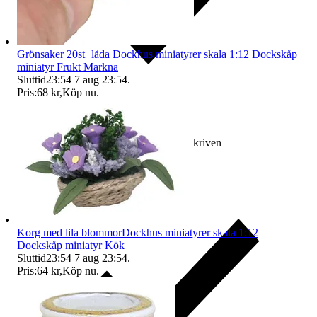
Grönsaker 20st+låda Dockhus miniatyrer skala 1:12 Dockskåp
miniatyr Frukt Markna
Sluttid
23:54
7 aug 23:54
.
Pris:
68 kr
,
Köp nu
.
Ersättning om varan inte är som beskriven
Korg med lila blommorDockhus miniatyrer skala 1:12
Dockskåp miniatyr Kök
Sluttid
23:54
7 aug 23:54
.
Pris:
64 kr
,
Köp nu
.