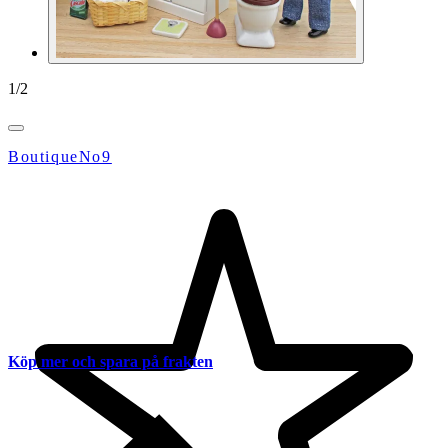
1
/
2
BoutiqueNo9
Köp mer och spara på frakten