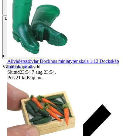
Betalning
Via Tradera
Allvädersstövlar Dockhus miniatyrer skala 1:12 Dockskåp
Välj till köparskydd
miniatyr Hall
Sluttid
23:54
7 aug 23:54
.
Pris:
21 kr
,
Köp nu
.