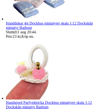
Handdukar 4st Dockhus miniatyrer skala 1:12 Dockskåp
miniatyr Badrum
Sluttid
11 aug 20:44
.
Pris:
23 kr
,
Köp nu
.
Handgjord Parfymbricka Dockhus miniatyrer skala 1:12
Dockskåp miniatyr Badrum