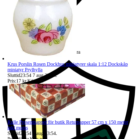
Ersättning om du inte får din vara
Krus Porslin Rosen Dockhus miniatyrer skala 1:12 Dockskåp
miniatyr Prylhylla
Sluttid
23:54
7 aug 23:54
.
Pris:
17 kr
,
Köp nu
.
Rulle Presentpapper för butik Returpapper 57 cm x 150 meter
inkl moms
Sluttid
23:54
7 aug 23:54
.
Pris:
268 kr
,
Köp nu
.