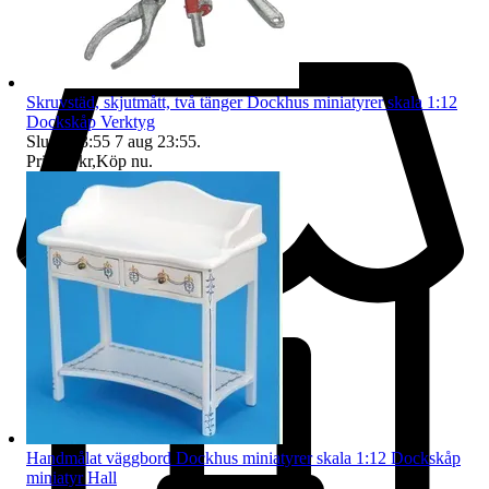
Skruvstäd, skjutmått, två tänger Dockhus miniatyrer skala 1:12
Dockskåp Verktyg
Sluttid
23:55
7 aug 23:55
.
Pris:
64 kr
,
Köp nu
.
Handmålat väggbord Dockhus miniatyrer skala 1:12 Dockskåp
miniatyr Hall