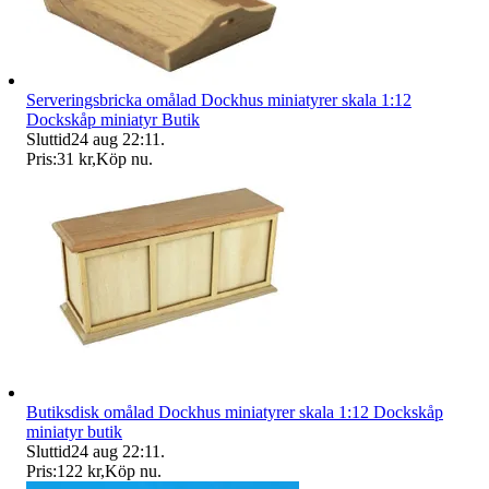
Serveringsbricka omålad Dockhus miniatyrer skala 1:12
Dockskåp miniatyr Butik
Sluttid
24 aug 22:11
.
Pris:
31 kr
,
Köp nu
.
Butiksdisk omålad Dockhus miniatyrer skala 1:12 Dockskåp
miniatyr butik
Sluttid
24 aug 22:11
.
Pris:
122 kr
,
Köp nu
.