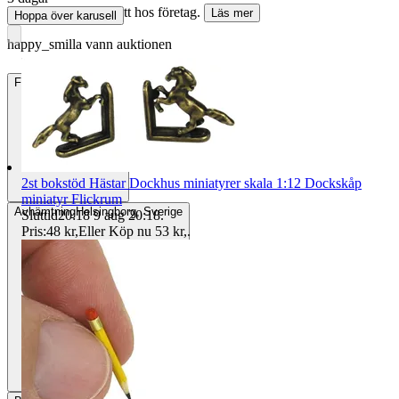
Köparskydd är valfritt hos företag.
Läs mer
Hoppa över karusell
happy_smilla vann auktionen
Frakt
15 kr Frimärken
2st bokstöd Hästar Dockhus miniatyrer skala 1:12 Dockskåp
miniatyr Flickrum
Avhämtning
Helsingborg, Sverige
Sluttid
20:18
9 aug 20:18
.
Pris:
48 kr
,
Eller Köp nu
53 kr
,
.