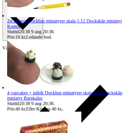
Betalning
Via Tradera
2st pennor Dockhus miniatyrer skala 1:12 Dockskåp miniatyr
Kontor
Sluttid
20:38
9 aug 20:38
.
Pris:
16 kr
,
Ledande bud
.
Välj till köparskydd
4 cupcakes + tallrik Dockhus miniatyrer skala 1:12 Dockskåp
miniatyr Barnkalas
Sluttid
20:38
9 aug 20:38
.
Pris:
40 kr
,
Eller Köp nu
46 kr
,
.