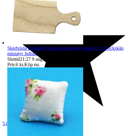
Skärbräda Omålad Dockhus miniatyrer skala 1:12 Dockskåp
miniatyr Julbak
Sluttid
21:27
9 aug 21:27
.
Pris:
6 kr
,
Köp nu
.
5.0