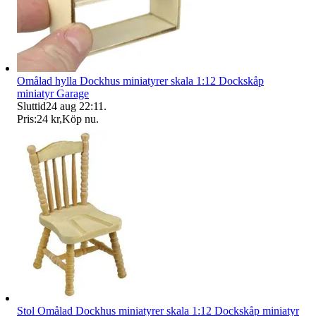
Omålad hylla Dockhus miniatyrer skala 1:12 Dockskåp
miniatyr Garage
Sluttid
24 aug 22:11
.
Pris:
24 kr
,
Köp nu
.
Stol Omålad Dockhus miniatyrer skala 1:12 Dockskåp miniatyr