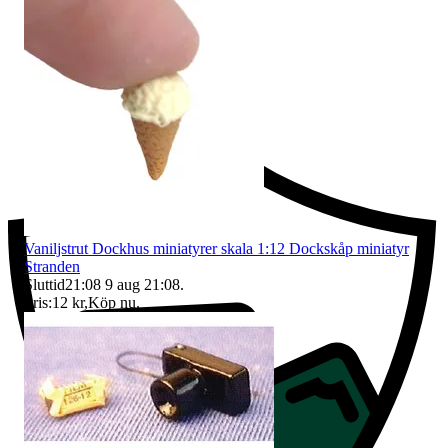
Ersättning om du inte får din vara
Vaniljstrut Dockhus miniatyrer skala 1:12 Dockskåp miniatyr
Stranden
Sluttid
21:08
9 aug 21:08
.
Pris:
12 kr
,
Köp nu
.