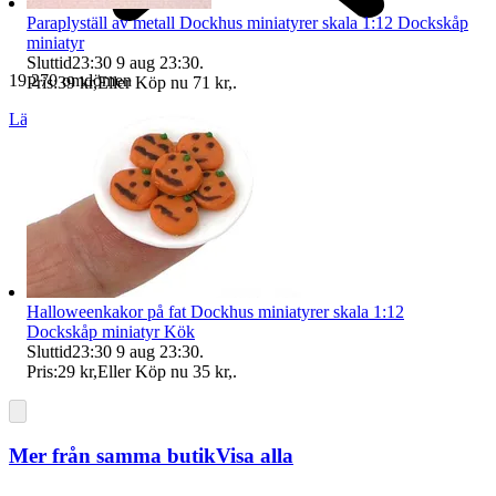
Paraplyställ av metall Dockhus miniatyrer skala 1:12 Dockskåp
miniatyr
Sluttid
23:30
9 aug 23:30
.
19 270 omdömen
Pris:
39 kr
,
Eller Köp nu
71 kr
,
.
Läs omdömen
Följ
Halloweenkakor på fat Dockhus miniatyrer skala 1:12
Dockskåp miniatyr Kök
Sluttid
23:30
9 aug 23:30
.
Pris:
29 kr
,
Eller Köp nu
35 kr
,
.
Mer från samma butik
Visa alla