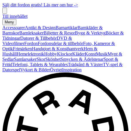
Sälj ditt fordon gratis! Läs mer om hur ->
Till innehållet
Meny
Accessoarer
Antikt & Design
Barnartiklar
Barnkläder &
Barnskor
Barnleksaker
Biljetter & Resor
Bygg & Verktyg
Böcker &
Tidningar
Datorer & Tillbehör
DVD &
Videofilmer
Fordon
Fordonsdelar & tillbehör
Foto, Kameror &
Optik
Frimärken
Handgjort & Konsthantverk
Hem &
Hushåll
Hemelektronik
Hobby
Klockor
Kläder
Konst
Musik
Mynt &
Sedlar
Samlarsaker
Skor
Skönhet
Smycken & Ädelstenar
Sport &
Fritid
Telefoni, Tablets & Wearables
Trädgård & Växter
TV-spel &
Datorspel
Vykort & Bilder
Övrigt
Inspiration