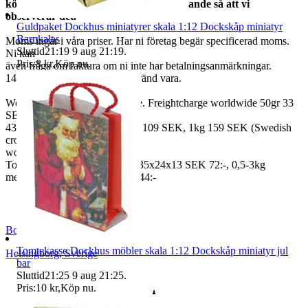
köper från mer än en skicka ett meddelande så att vi
observerar det.
Guldpaket Dockhus miniatyrer skala 1:12 Dockskåp miniatyr
Barnkalas
Moms ingår i våra priser. Har ni företag begär specificerad moms.
Sluttid
21:19
9 aug 21:19
.
Ni kan
Pris:
8 kr
,
Köp nu
.
även fråga om faktura om ni inte har betalningsanmärkningar.
14 dagars full returrätt vid oanvänd vara.
We also ship abroad worldwide. Freightcharge worldwide 50gr 33
SEK, 100 gr
43 SEK, 250gr 85 SEK, 0,5kg 109 SEK, 1kg 159 SEK (Swedish
crown
worldwide price freight)
To Denmark 0,5-3kg measure 35x24x13 SEK 72:-, 0,5-3kg
measure 40x40x140cm SEK 144:-
BoutiqueNo9
Tomtekasse Dockhus möbler skala 1:12 Dockskåp miniatyr jul
Helsingborg
,
Sverige
bar
Sluttid
21:25
9 aug 21:25
.
Pris:
10 kr
,
Köp nu
.