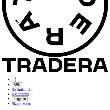
SEK
Så funkar det
Ny annons
Logga in
Skapa konto