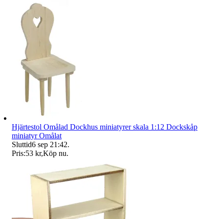
Hjärtestol Omålad Dockhus miniatyrer skala 1:12 Dockskåp
miniatyr Omålat
Sluttid
6 sep 21:42
.
Pris:
53 kr
,
Köp nu
.