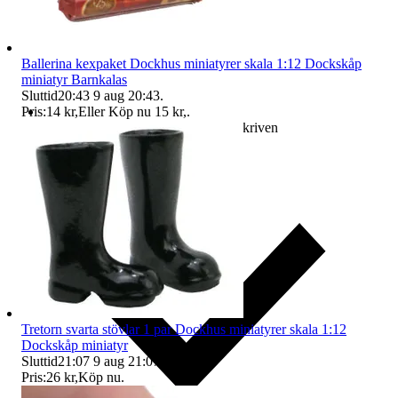
Ballerina kexpaket Dockhus miniatyrer skala 1:12 Dockskåp
miniatyr Barnkalas
Sluttid
20:43
9 aug 20:43
.
Pris:
14 kr
,
Eller Köp nu
15 kr
,
.
Ersättning om varan inte är som beskriven
Tretorn svarta stövlar 1 par Dockhus miniatyrer skala 1:12
Dockskåp miniatyr
Sluttid
21:07
9 aug 21:07
.
Pris:
26 kr
,
Köp nu
.