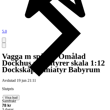
5.0
Vagga m spjälor Omålad
Dockhus miniatyrer skala 1:12
Dockskåp miniatyr Babyrum
Avslutad
19 jun 21:11
Slutpris
∙
Visa bud
Samfrakt
78 kr
3 dagar