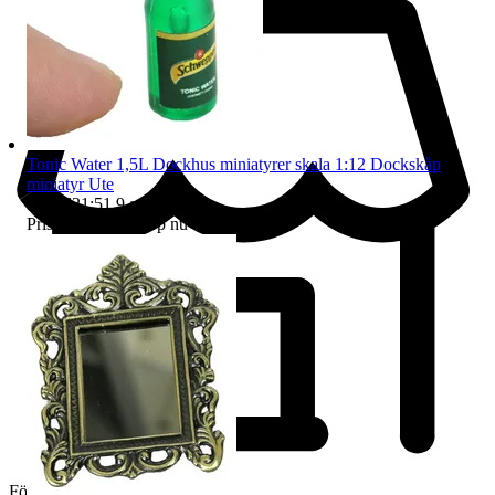
Tonic Water 1,5L Dockhus miniatyrer skala 1:12 Dockskåp
miniatyr Ute
Sluttid
21:51
9 aug 21:51
.
Pris:
12 kr
,
Eller Köp nu
14 kr
,
.
Företag