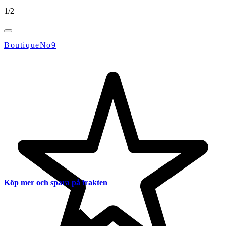
1
/
2
BoutiqueNo9
Köp mer och spara på frakten