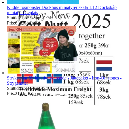
Kudde rosmönster Dockhus miniatyrer skala 1:12 Dockskåp
miniatyr Uteplats
Sluttid
21:31
9 aug 21:31
.
Pris:
6 kr
,
Köp nu
.
Strykstenar för kreativt skapande - Jättepaket - Iron-On stones -
Strygenitter
Sluttid
21:33
9 aug 21:33
.
Pris:
219 kr
,
Köp nu
.