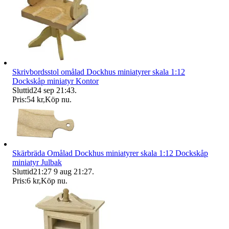
Skrivbordsstol omålad Dockhus miniatyrer skala 1:12
Dockskåp miniatyr Kontor
Sluttid
24 sep 21:43
.
Pris:
54 kr
,
Köp nu
.
Skärbräda Omålad Dockhus miniatyrer skala 1:12 Dockskåp
miniatyr Julbak
Sluttid
21:27
9 aug 21:27
.
Pris:
6 kr
,
Köp nu
.