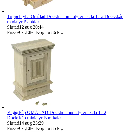
Trippelhylla Omålad Dockhus miniatyrer skala 1:12 Dockskåp
miniatyr Plantdax
Sluttid
12 aug 20:44
.
Pris:
69 kr
,
Eller Köp nu
86 kr
,
.
Väggskåp OMÅLAD Dockhus miniatyrer skala 1:12
Dockskåp miniatyr Barnkalas
Sluttid
14 aug 23:29
.
Pris:
69 kr
,
Eller Köp nu
85 kr
,
.