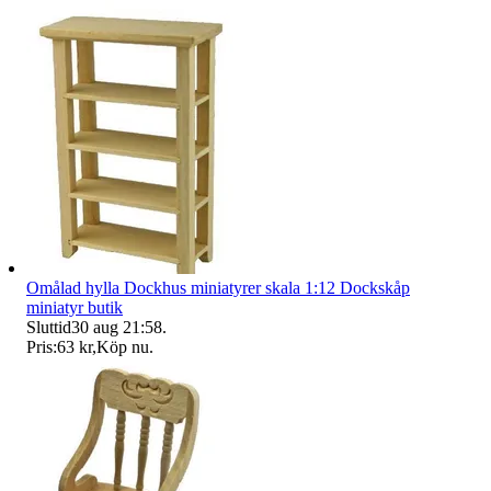
Omålad hylla Dockhus miniatyrer skala 1:12 Dockskåp
miniatyr butik
Sluttid
30 aug 21:58
.
Pris:
63 kr
,
Köp nu
.