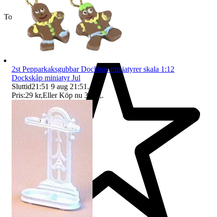
Toppsäljare
2st Pepparkaksgubbar Dockhus miniatyrer skala 1:12
Dockskåp miniatyr Jul
Sluttid
21:51
9 aug 21:51
.
Pris:
29 kr
,
Eller Köp nu
36 kr
,
.