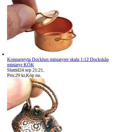
Koppargryta Dockhus miniatyrer skala 1:12 Dockskåp
miniatyr KÖK
Sluttid
24 sep 21:21
.
Pris:
29 kr
,
Köp nu
.