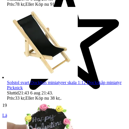
Pris:
78 kr
,
Eller Köp nu
91 kr
,
.
Solstol svart Dockhus miniatyrer skala 1:12 Dockskåp miniatyr
Picknick
Sluttid
21:43
6 aug 21:43
.
Pris:
33 kr
,
Eller Köp nu
38 kr
,
.
19 234 omdömen
Läs omdömen
Följ