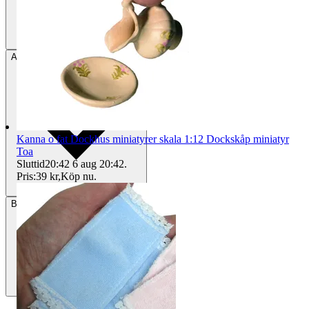
Avhämtning
Helsingborg, Sverige
Kanna o fat Dockhus miniatyrer skala 1:12 Dockskåp miniatyr
Toa
Sluttid
20:42
6 aug 20:42
.
Pris:
39 kr
,
Köp nu
.
Betalning
Via Tradera