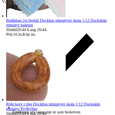
Välj till köparskydd
Badlakan 2st ljusblå Dockhus miniatyrer skala 1:12 Dockskåp
miniatyr badrum
Sluttid
20:44
6 aug 20:44
.
Pris:
16 kr
,
Köp nu
.
Rökt korv i ring Dockhus miniatyrer skala 1:12 Dockskåp
miniatyr Prylhyllan
Ersättning om varan inte är som beskriven
Sluttid
20:44
6 aug 20:44
.