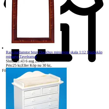
Ram mellanstor brun Dockhus miniatyrer skala 1:12 Dockskåp
miniatyr Tavelramar
Sluttid
21:43
6 aug 21:43
.
Pris:
25 kr
,
Eller Köp nu
30 kr
,
.
Företag