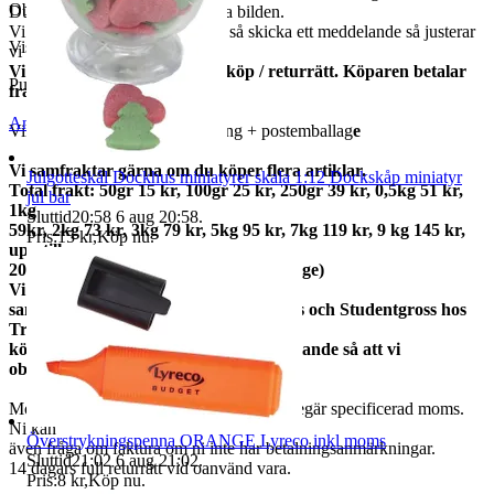
Objektnr
735 368 282
Du får varan som finns på första bilden.
Vi har många, behöver du flera så skicka ett meddelande så justerar
Visningar
45
vi annonsen.
Vi har alltid 14 dagars öppet köp / returrätt. Köparen betalar
Publicerad
7 jun 21:11
frakter.
Anmäl
Sälj liknande
Vikt ca 20 gram med förpackning + postemballag
e
Vi samfraktar gärna om du köper flera artiklar.
Julgotteskål Dockhus miniatyrer skala 1:12 Dockskåp miniatyr
Total frakt: 50gr 15 kr, 100gr 25 kr, 250gr 39 kr, 0,5kg 51 kr,
jul bar
1kg
Sluttid
20:58
6 aug 20:58
.
59kr, 2kg 73 kr, 3kg 79 kr, 5kg 95 kr, 7kg 119 kr, 9 kg 145 kr,
Pris:
15 kr
,
Köp nu
.
upp till
20kg 159 kr (priserna gäller inom Sverige)
Vi
samfraktar med Fyndgross, Lampgross och Studentgross hos
Tradera. Om du
köper från mer än en skicka ett meddelande så att vi
observerar det.
Moms ingår i våra priser. Har ni företag begär specificerad moms.
Ni kan
Överstrykningspenna ORANGE Lyreco inkl moms
även fråga om faktura om ni inte har betalningsanmärkningar.
Sluttid
21:02
6 aug 21:02
.
14 dagars full returrätt vid oanvänd vara.
Pris:
8 kr
,
Köp nu
.