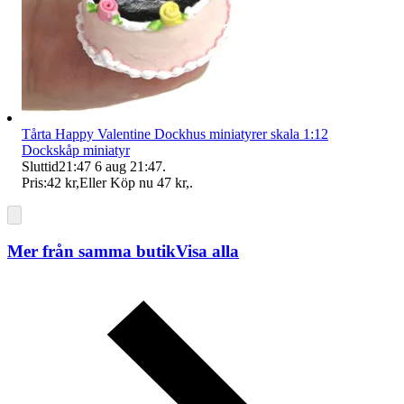
Tårta Happy Valentine Dockhus miniatyrer skala 1:12
Dockskåp miniatyr
Sluttid
21:47
6 aug 21:47
.
Pris:
42 kr
,
Eller Köp nu
47 kr
,
.
Mer från samma butik
Visa alla