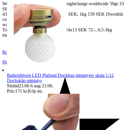
We also ship abroad worldwide. Freightcharge worldwide 50gr 33
SEK, 100 gr
43 SEK, 250gr 85 SEK, 0,5kg 109 SEK, 1kg 159 SEK (Swedish
crown
worldwide price freight)
To Denmark 0,5-3kg measure 35x24x13 SEK 72:-, 0,5-3kg
measure 40x40x140cm SEK 144:-
BoutiqueNo9
Helsingborg
,
Sverige
Batteridriven LED Plafond Dockhus miniatyrer skala 1:12
Dockskåp miniatyr
Sluttid
21:06
6 aug 21:06
.
Pris:
171 kr
,
Köp nu
.