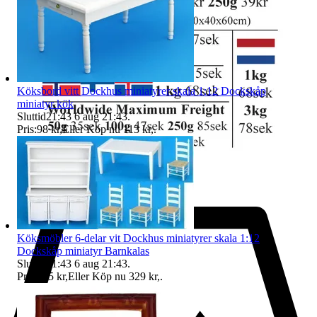
Köksbord vitt Dockhus miniatyrer skala 1:12 Dockskåp
miniatyr kök
Sluttid
21:43
6 aug 21:43
.
Pris:
98 kr
,
Eller Köp nu
113 kr
,
.
Köksmöbler 6-delar vit Dockhus miniatyrer skala 1:12
Dockskåp miniatyr Barnkalas
Sluttid
21:43
6 aug 21:43
.
Pris:
295 kr
,
Eller Köp nu
329 kr
,
.