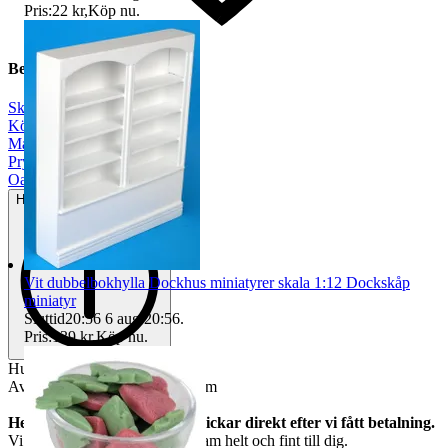
Pris:
22 kr
,
Köp nu
.
Beskrivning
Skala 1:12
|
Kök
|
Mat & dryck
|
Prylpaket
|
Oanvänt
Helt ny och aldrig använd
Vit dubbelbokhylla Dockhus miniatyrer skala 1:12 Dockskåp
miniatyr
Sluttid
20:56
6 aug 20:56
.
Pris:
139 kr
,
Köp nu
.
Hunden Adde
Av stenkeramik. Höjd c:a 40 mm
Helt nya och oanvända. Vi skickar direkt efter vi fått betalning.
Vi garanterar att allt kommer fram helt och fint till dig.