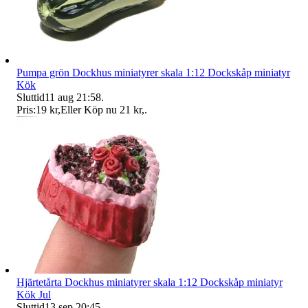
Pumpa grön Dockhus miniatyrer skala 1:12 Dockskåp miniatyr
Kök
Sluttid
11 aug 21:58
.
Pris:
19 kr
,
Eller Köp nu
21 kr
,
.
Hjärtetårta Dockhus miniatyrer skala 1:12 Dockskåp miniatyr
Kök Jul
Sluttid
13 sep 20:45
.