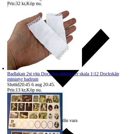
Pris:
32 kr
,
Köp nu
.
Badlakan 2st vita Dockhus miniatyrer skala 1:12 Dockskåp
miniatyr badrum
Sluttid
20:45
6 aug 20:45
.
Pris:
13 kr
,
Köp nu
.
Ersättning om du inte får din vara