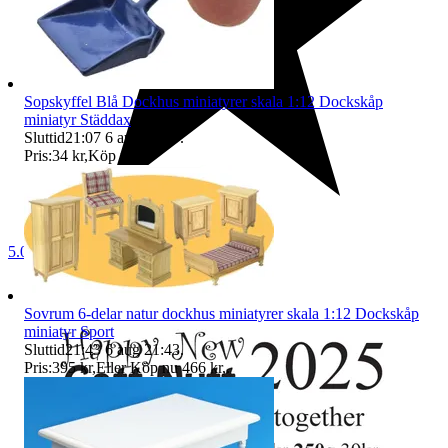
Sopskyffel Blå Dockhus miniatyrer skala 1:12 Dockskåp
miniatyr Städdax
Sluttid
21:07
6 aug 21:07
.
Pris:
34 kr
,
Köp nu
.
5.0
Sovrum 6-delar natur dockhus miniatyrer skala 1:12 Dockskåp
miniatyr Sport
Sluttid
21:43
6 aug 21:43
.
Pris:
395 kr
,
Eller Köp nu
466 kr
,
.