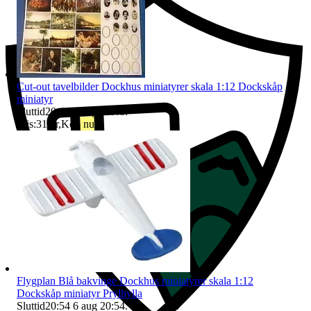
Cut-out tavelbilder Dockhus miniatyrer skala 1:12 Dockskåp
miniatyr
Sluttid
20:48
6 aug 20:48
.
Pris:
31 kr
,
Köp nu
.
Flygplan Blå bakvinge Dockhus miniatyrer skala 1:12
Dockskåp miniatyr Prylhylla
Sluttid
20:54
6 aug 20:54
.