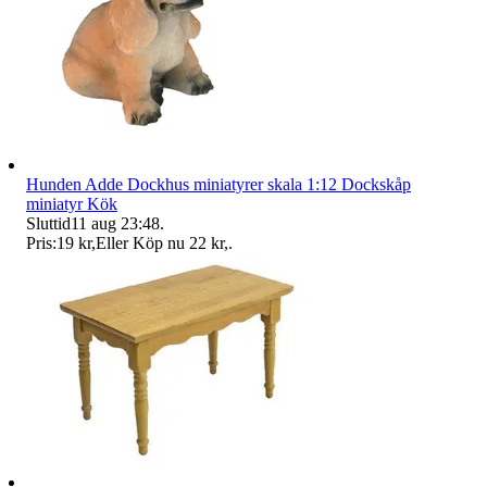
Hunden Adde Dockhus miniatyrer skala 1:12 Dockskåp
miniatyr Kök
Sluttid
11 aug 23:48
.
Pris:
19 kr
,
Eller Köp nu
22 kr
,
.