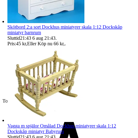
Skötbord 2:a sort Dockhus miniatyrer skala 1:12 Dockskåp
miniatyr barnrum
Sluttid
21:43
6 aug 21:43
.
Pris:
45 kr
,
Eller Köp nu
66 kr
,
.
Toppsäljare
Vagga m spjälor Omålad Dockhus miniatyrer skala 1:12
Dockskåp miniatyr Babyrum
Sluttid
21:43
6 aug 21:43
.