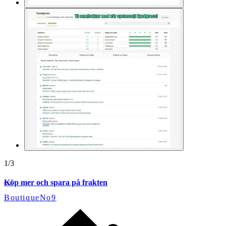
1
/
3
Köp mer och spara på frakten
BoutiqueNo9