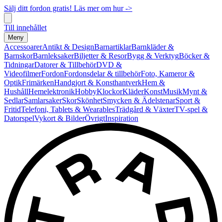
Sälj ditt fordon gratis! Läs mer om hur ->
Till innehållet
Meny
Accessoarer
Antikt & Design
Barnartiklar
Barnkläder &
Barnskor
Barnleksaker
Biljetter & Resor
Bygg & Verktyg
Böcker &
Tidningar
Datorer & Tillbehör
DVD &
Videofilmer
Fordon
Fordonsdelar & tillbehör
Foto, Kameror &
Optik
Frimärken
Handgjort & Konsthantverk
Hem &
Hushåll
Hemelektronik
Hobby
Klockor
Kläder
Konst
Musik
Mynt &
Sedlar
Samlarsaker
Skor
Skönhet
Smycken & Ädelstenar
Sport &
Fritid
Telefoni, Tablets & Wearables
Trädgård & Växter
TV-spel &
Datorspel
Vykort & Bilder
Övrigt
Inspiration