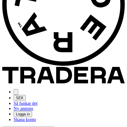
SEK
Så funkar det
Ny annons
Logga in
Skapa konto