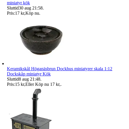
miniatyr kök
Sluttid
30 aug 21:58
.
Pris:
17 kr
,
Köp nu
.
Keramikskål Höganäsbrun Dockhus miniatyrer skala 1:12
Dockskåp miniatyr Kök
Sluttid
8 aug 21:48
.
Pris:
15 kr
,
Eller Köp nu
17 kr
,
.