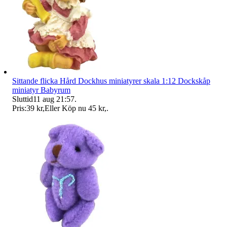
Sittande flicka Hård Dockhus miniatyrer skala 1:12 Dockskåp
miniatyr Babyrum
Sluttid
11 aug 21:57
.
Pris:
39 kr
,
Eller Köp nu
45 kr
,
.