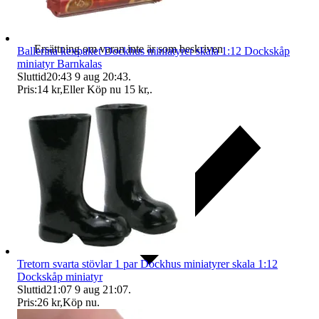
Ersättning om varan inte är som beskriven
Ballerina kexpaket Dockhus miniatyrer skala 1:12 Dockskåp
miniatyr Barnkalas
Sluttid
20:43
9 aug 20:43
.
Pris:
14 kr
,
Eller Köp nu
15 kr
,
.
Tretorn svarta stövlar 1 par Dockhus miniatyrer skala 1:12
Dockskåp miniatyr
Sluttid
21:07
9 aug 21:07
.
Pris:
26 kr
,
Köp nu
.