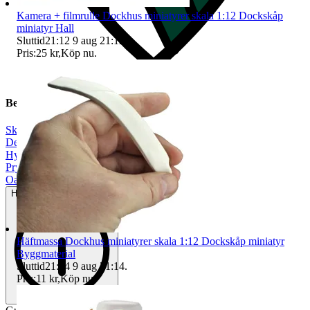
Kamera + filmrulle Dockhus miniatyrer skala 1:12 Dockskåp
miniatyr Hall
Sluttid
21:12
9 aug 21:12
.
Pris:
25 kr
,
Köp nu
.
Beskrivning
Skala 1:12
|
Dekoration
|
Hyllor & skåp
|
Prylpaket
|
Oanvänt
Helt ny och aldrig använd
Häftmassa Dockhus miniatyrer skala 1:12 Dockskåp miniatyr
Byggmaterial
Sluttid
21:14
9 aug 21:14
.
Pris:
11 kr
,
Köp nu
.