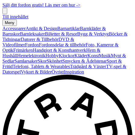
Sälj ditt fordon gratis! Läs mer om hur ->
Till innehållet
Meny
Accessoarer
Antikt & Design
Barnartiklar
Barnkläder &
Barnskor
Barnleksaker
Biljetter & Resor
Bygg & Verktyg
Böcker &
Tidningar
Datorer & Tillbehör
DVD &
Videofilmer
Fordon
Fordonsdelar & tillbehör
Foto, Kameror &
Optik
Frimärken
Handgjort & Konsthantverk
Hem &
Hushåll
Hemelektronik
Hobby
Klockor
Kläder
Konst
Musik
Mynt &
Sedlar
Samlarsaker
Skor
Skönhet
Smycken & Ädelstenar
Sport &
Fritid
Telefoni, Tablets & Wearables
Trädgård & Växter
TV-spel &
Datorspel
Vykort & Bilder
Övrigt
Inspiration