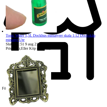
Tonic Water 1,5L Dockhus miniatyrer skala 1:12 Dockskåp
miniatyr Ute
Sluttid
21:51
9 aug 21:51
.
Pris:
12 kr
,
Eller Köp nu
14 kr
,
.
Företag