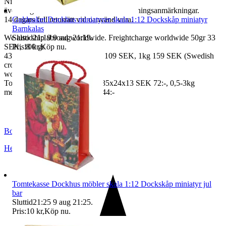
Ni kan
även fråga om faktura om ni inte har betalningsanmärkningar.
Guldpaket Dockhus miniatyrer skala 1:12 Dockskåp miniatyr
14 dagars full returrätt vid oanvänd vara.
Barnkalas
Sluttid
21:19
9 aug 21:19
.
We also ship abroad worldwide. Freightcharge worldwide 50gr 33
Pris:
8 kr
,
Köp nu
.
SEK, 100 gr
43 SEK, 250gr 85 SEK, 0,5kg 109 SEK, 1kg 159 SEK (Swedish
crown
worldwide price freight)
To Denmark 0,5-3kg measure 35x24x13 SEK 72:-, 0,5-3kg
measure 40x40x140cm SEK 144:-
BoutiqueNo9
Helsingborg
,
Sverige
Tomtekasse Dockhus möbler skala 1:12 Dockskåp miniatyr jul
bar
Sluttid
21:25
9 aug 21:25
.
Pris:
10 kr
,
Köp nu
.