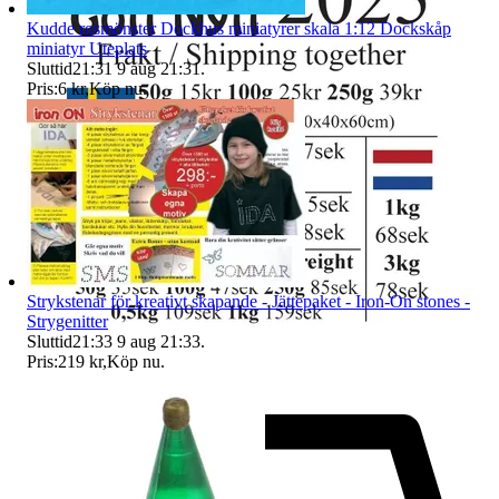
Kudde rosmönster Dockhus miniatyrer skala 1:12 Dockskåp
miniatyr Uteplats
Sluttid
21:31
9 aug 21:31
.
Pris:
6 kr
,
Köp nu
.
Strykstenar för kreativt skapande - Jättepaket - Iron-On stones -
Strygenitter
Sluttid
21:33
9 aug 21:33
.
Pris:
219 kr
,
Köp nu
.