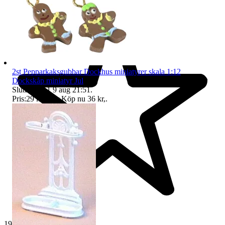
2st Pepparkaksgubbar Dockhus miniatyrer skala 1:12
Dockskåp miniatyr Jul
Sluttid
21:51
9 aug 21:51
.
Pris:
29 kr
,
Eller Köp nu
36 kr
,
.
19 270 omdömen