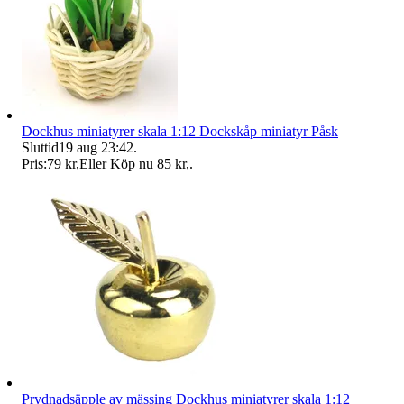
Dockhus miniatyrer skala 1:12 Dockskåp miniatyr Påsk
Sluttid
19 aug 23:42
.
Pris:
79 kr
,
Eller Köp nu
85 kr
,
.
Prydnadsäpple av mässing Dockhus miniatyrer skala 1:12