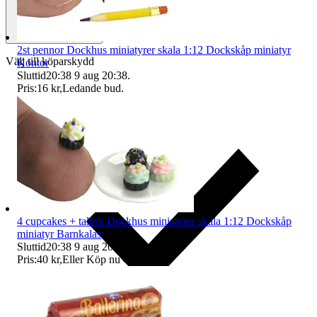
2st pennor Dockhus miniatyrer skala 1:12 Dockskåp miniatyr
Välj till köparskydd
Kontor
Sluttid
20:38
9 aug 20:38
.
Pris:
16 kr
,
Ledande bud
.
4 cupcakes + tallrik Dockhus miniatyrer skala 1:12 Dockskåp
miniatyr Barnkalas
Sluttid
20:38
9 aug 20:38
.
Pris:
40 kr
,
Eller Köp nu
46 kr
,
.