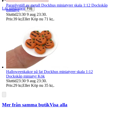
Paraplyställ av metall Dockhus miniatyrer skala 1:12 Dockskåp
Läs omdömen
Följ
miniatyr
Sluttid
23:30
9 aug 23:30
.
Pris:
39 kr
,
Eller Köp nu
71 kr
,
.
Halloweenkakor på fat Dockhus miniatyrer skala 1:12
Dockskåp miniatyr Kök
Sluttid
23:30
9 aug 23:30
.
Pris:
29 kr
,
Eller Köp nu
35 kr
,
.
Mer från samma butik
Visa alla