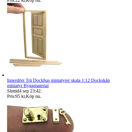
Pris:
22 kr
,
Köp nu
.
Innerdörr Trä Dockhus miniatyrer skala 1:12 Dockskåp
miniatyr Byggmaterial
Sluttid
4 sep 23:42
.
Pris:
95 kr
,
Köp nu
.