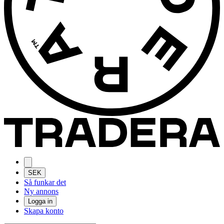
SEK
Så funkar det
Ny annons
Logga in
Skapa konto