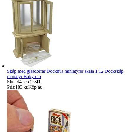
Skåp med glasdörrar Dockhus miniatyrer skala 1:12 Dockskåp
miniatyr Babyrum
Sluttid
4 sep 23:41
.
Pris:
183 kr
,
Köp nu
.