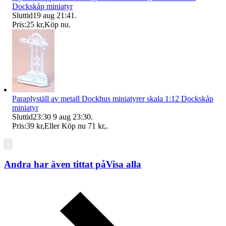
Dockskåp miniatyr
Sluttid
19 aug 21:41
.
Pris:
25 kr
,
Köp nu
.
Paraplyställ av metall Dockhus miniatyrer skala 1:12 Dockskåp
miniatyr
Sluttid
23:30
9 aug 23:30
.
Pris:
39 kr
,
Eller Köp nu
71 kr
,
.
Andra har även tittat på
Visa alla