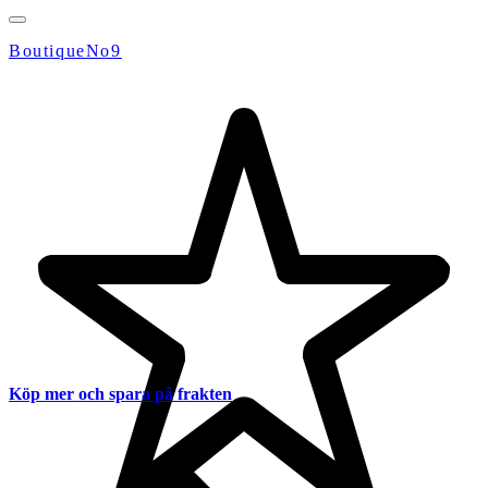
BoutiqueNo9
Köp mer och spara på frakten