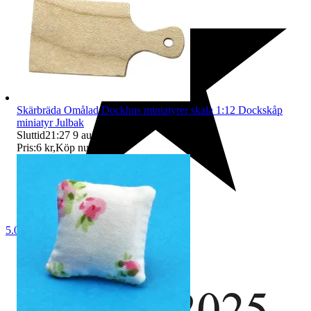
Skärbräda Omålad Dockhus miniatyrer skala 1:12 Dockskåp
miniatyr Julbak
Sluttid
21:27
9 aug 21:27
.
Pris:
6 kr
,
Köp nu
.
5.0