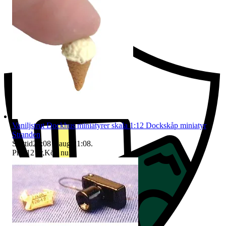
Ersättning om du inte får din vara
Vaniljstrut Dockhus miniatyrer skala 1:12 Dockskåp miniatyr
Stranden
Sluttid
21:08
9 aug 21:08
.
Pris:
12 kr
,
Köp nu
.