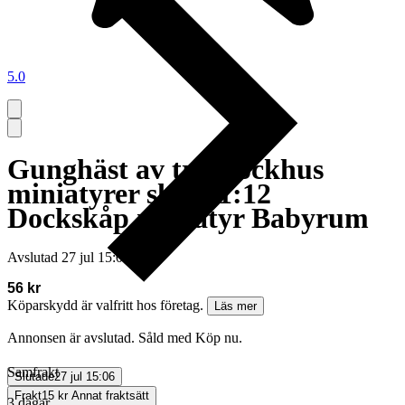
5.0
Gunghäst av trä Dockhus
miniatyrer skala 1:12
Dockskåp miniatyr Babyrum
Avslutad
27 jul 15:06
56 kr
Köparskydd är valfritt hos företag.
Läs mer
Annonsen är avslutad. Såld med Köp nu.
Samfrakt
Slutade
27 jul 15:06
Frakt
15 kr Annat fraktsätt
3 dagar