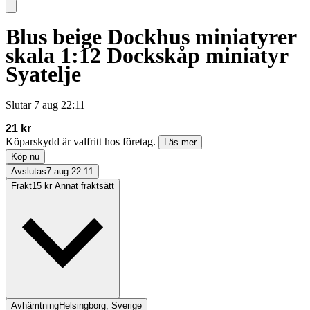
Blus beige Dockhus miniatyrer
skala 1:12 Dockskåp miniatyr
Syatelje
Slutar
7 aug 22:11
21 kr
Köparskydd är valfritt hos företag.
Läs mer
Köp nu
Avslutas
7 aug 22:11
Frakt
15 kr Annat fraktsätt
Avhämtning
Helsingborg, Sverige