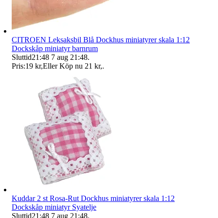
CITROEN Leksaksbil Blå Dockhus miniatyrer skala 1:12
Dockskåp miniatyr barnrum
Sluttid
21:48
7 aug 21:48
.
Pris:
19 kr
,
Eller Köp nu
21 kr
,
.
Kuddar 2 st Rosa-Rut Dockhus miniatyrer skala 1:12
Dockskåp miniatyr Syatelje
Sluttid
21:48
7 aug 21:48
.