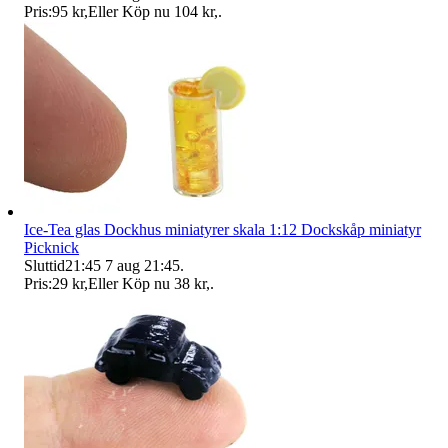
Pris:
95 kr
,
Eller Köp nu
104 kr
,
.
Ice-Tea glas Dockhus miniatyrer skala 1:12 Dockskåp miniatyr
Picknick
Sluttid
21:45
7 aug 21:45
.
Pris:
29 kr
,
Eller Köp nu
38 kr
,
.