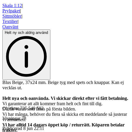
Skala 1:12
|
Prylpaket
|
Sittmöbler
|
Textilier
|
Oanvänt
Helt ny och aldrig använd
Blus Beige, 37x24 mm. Beige tyg med spets och knappar. Kan ej
vecklas ut.
Helt nya och oanvända. Vi skickar direkt efter vi fått betalning.
Vi garanterar att allt kommer fram helt och fint till dig.
Objektnr
735 549 582
Du får varan som finns på första bilden.
Vi har många, behöver du flera så skicka ett meddelande så justerar
Visningar
78
vi annonsen.
Vi har alltid 14 dagars öppet köp / returrätt. Köparen betalar
Publicerad
8 jun 22:11
frakter.