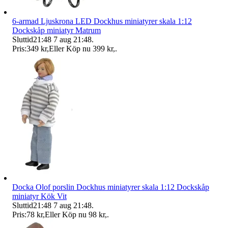
6-armad Ljuskrona LED Dockhus miniatyrer skala 1:12
Dockskåp miniatyr Matrum
Sluttid
21:48
7 aug 21:48
.
Pris:
349 kr
,
Eller Köp nu
399 kr
,
.
Docka Olof porslin Dockhus miniatyrer skala 1:12 Dockskåp
miniatyr Kök Vit
Sluttid
21:48
7 aug 21:48
.
Pris:
78 kr
,
Eller Köp nu
98 kr
,
.