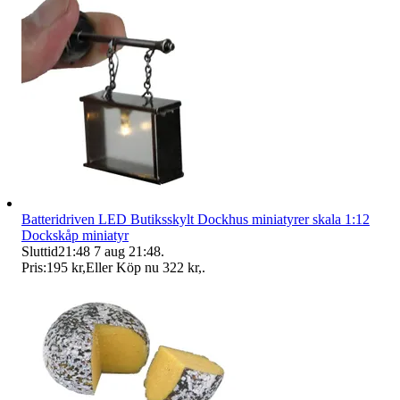
Batteridriven LED Butiksskylt Dockhus miniatyrer skala 1:12
Dockskåp miniatyr
Sluttid
21:48
7 aug 21:48
.
Pris:
195 kr
,
Eller Köp nu
322 kr
,
.