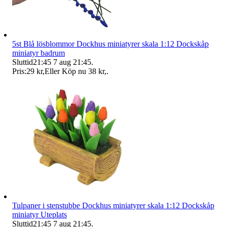
5st Blå lösblommor Dockhus miniatyrer skala 1:12 Dockskåp
miniatyr badrum
Sluttid
21:45
7 aug 21:45
.
Pris:
29 kr
,
Eller Köp nu
38 kr
,
.
Tulpaner i stenstubbe Dockhus miniatyrer skala 1:12 Dockskåp
miniatyr Uteplats
Sluttid
21:45
7 aug 21:45
.