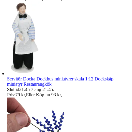
Servitör Docka Dockhus miniatyrer skala 1:12 Dockskåp
miniatyr Restaurangkök
Sluttid
21:45
7 aug 21:45
.
Pris:
79 kr
,
Eller Köp nu
93 kr
,
.