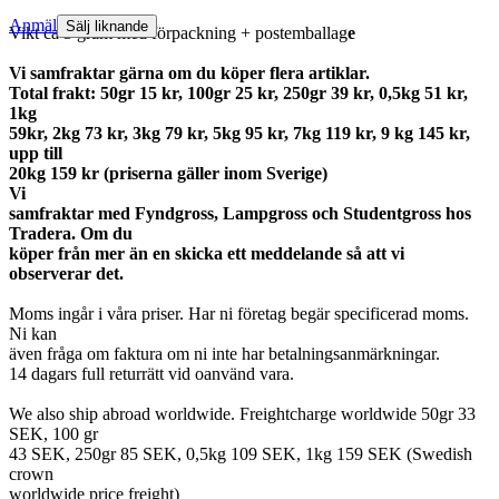
Anmäl
Sälj liknande
Vikt ca 3 gram med förpackning + postemballag
e
Vi samfraktar gärna om du köper flera artiklar.
Total frakt: 50gr 15 kr, 100gr 25 kr, 250gr 39 kr, 0,5kg 51 kr,
1kg
59kr, 2kg 73 kr, 3kg 79 kr, 5kg 95 kr, 7kg 119 kr, 9 kg 145 kr,
upp till
20kg 159 kr (priserna gäller inom Sverige)
Vi
samfraktar med Fyndgross, Lampgross och Studentgross hos
Tradera. Om du
köper från mer än en skicka ett meddelande så att vi
observerar det.
Moms ingår i våra priser. Har ni företag begär specificerad moms.
Ni kan
även fråga om faktura om ni inte har betalningsanmärkningar.
14 dagars full returrätt vid oanvänd vara.
We also ship abroad worldwide. Freightcharge worldwide 50gr 33
SEK, 100 gr
43 SEK, 250gr 85 SEK, 0,5kg 109 SEK, 1kg 159 SEK (Swedish
crown
worldwide price freight)