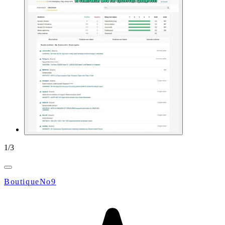
1
/
3
BoutiqueNo9