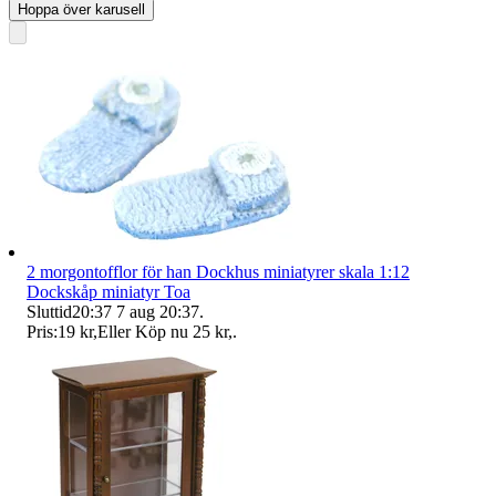
Hoppa över karusell
2 morgontofflor för han Dockhus miniatyrer skala 1:12
Dockskåp miniatyr Toa
Sluttid
20:37
7 aug 20:37
.
Pris:
19 kr
,
Eller Köp nu
25 kr
,
.