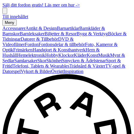
Sälj ditt fordon gratis! Läs mer om hur ->
Till innehållet
Meny
Accessoarer
Antikt & Design
Barnartiklar
Barnkläder &
Barnskor
Barnleksaker
Biljetter & Resor
Bygg & Verktyg
Böcker &
Tidningar
Datorer & Tillbehör
DVD &
Videofilmer
Fordon
Fordonsdelar & tillbehör
Foto, Kameror &
Optik
Frimärken
Handgjort & Konsthantverk
Hem &
Hushåll
Hemelektronik
Hobby
Klockor
Kläder
Konst
Musik
Mynt &
Sedlar
Samlarsaker
Skor
Skönhet
Smycken & Ädelstenar
Sport &
Fritid
Telefoni, Tablets & Wearables
Trädgård & Växter
TV-spel &
Datorspel
Vykort & Bilder
Övrigt
Inspiration