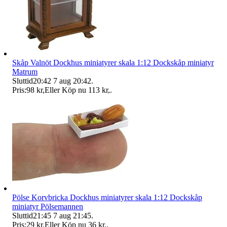
Skåp Valnöt Dockhus miniatyrer skala 1:12 Dockskåp miniatyr
Matrum
Sluttid
20:42
7 aug 20:42
.
Pris:
98 kr
,
Eller Köp nu
113 kr
,
.
Pölse Korvbricka Dockhus miniatyrer skala 1:12 Dockskåp
miniatyr Pölsemannen
Sluttid
21:45
7 aug 21:45
.
Pris:
29 kr
,
Eller Köp nu
36 kr
,
.