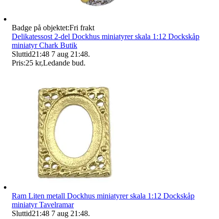
Badge på objektet:
Fri frakt
Delikatessost 2-del Dockhus miniatyrer skala 1:12 Dockskåp
miniatyr Chark Butik
Sluttid
21:48
7 aug 21:48
.
Pris:
25 kr
,
Ledande bud
.
Ram Liten metall Dockhus miniatyrer skala 1:12 Dockskåp
miniatyr Tavelramar
Sluttid
21:48
7 aug 21:48
.