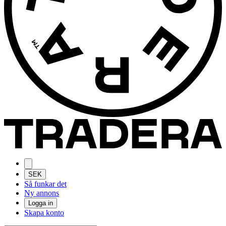
SEK
Så funkar det
Ny annons
Logga in
Skapa konto