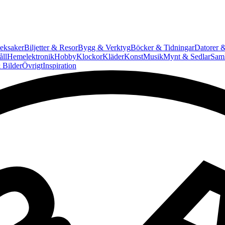
eksaker
Biljetter & Resor
Bygg & Verktyg
Böcker & Tidningar
Datorer &
ll
Hemelektronik
Hobby
Klockor
Kläder
Konst
Musik
Mynt & Sedlar
Saml
 Bilder
Övrigt
Inspiration