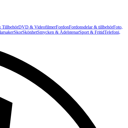
 Tillbehör
DVD & Videofilmer
Fordon
Fordonsdelar & tillbehör
Foto,
arsaker
Skor
Skönhet
Smycken & Ädelstenar
Sport & Fritid
Telefoni,