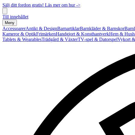
Sälj ditt fordon gratis! Läs mer om hur ->
Till innehållet
Meny
Accessoarer
Antikt & Design
Barnartiklar
Barnkläder & Barnskor
Barnl
Kameror & Optik
Frimärken
Handgjort & Konsthantverk
Hem & Hushå
Tablets & Wearables
Trädgård & Växter
TV-spel & Datorspel
Vykort &