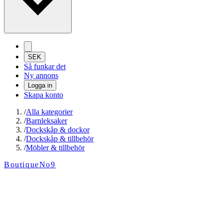
SEK
Så funkar det
Ny annons
Logga in
Skapa konto
/
Alla kategorier
/
Barnleksaker
/
Dockskåp & dockor
/
Dockskåp & tillbehör
/
Möbler & tillbehör
BoutiqueNo9