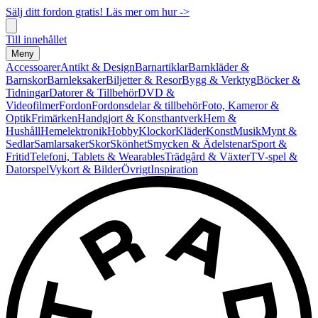
Sälj ditt fordon gratis! Läs mer om hur ->
Till innehållet
Meny
Accessoarer
Antikt & Design
Barnartiklar
Barnkläder &
Barnskor
Barnleksaker
Biljetter & Resor
Bygg & Verktyg
Böcker &
Tidningar
Datorer & Tillbehör
DVD &
Videofilmer
Fordon
Fordonsdelar & tillbehör
Foto, Kameror &
Optik
Frimärken
Handgjort & Konsthantverk
Hem &
Hushåll
Hemelektronik
Hobby
Klockor
Kläder
Konst
Musik
Mynt &
Sedlar
Samlarsaker
Skor
Skönhet
Smycken & Ädelstenar
Sport &
Fritid
Telefoni, Tablets & Wearables
Trädgård & Växter
TV-spel &
Datorspel
Vykort & Bilder
Övrigt
Inspiration