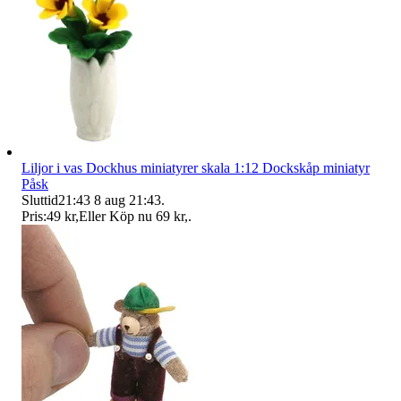
Liljor i vas Dockhus miniatyrer skala 1:12 Dockskåp miniatyr
Påsk
Sluttid
21:43
8 aug 21:43
.
Pris:
49 kr
,
Eller Köp nu
69 kr
,
.