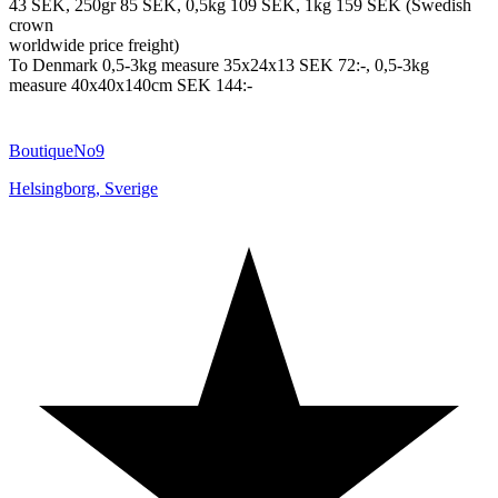
43 SEK, 250gr 85 SEK, 0,5kg 109 SEK, 1kg 159 SEK (Swedish
crown
worldwide price freight)
To Denmark 0,5-3kg measure 35x24x13 SEK 72:-, 0,5-3kg
measure 40x40x140cm SEK 144:-
BoutiqueNo9
Helsingborg
,
Sverige