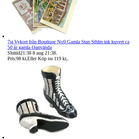
7st Vykort från Boutique No9 Gamla Stan Sthlm ink kuvert ca
50 år gamla Oanvända
Sluttid
21:38
8 aug 21:38
.
Pris:
98 kr
,
Eller Köp nu
119 kr
,
.