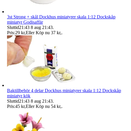
3st Strong + skål Dockhus miniatyrer skala 1:12 Dockskåp
miniatyr Godisaffär
Sluttid
21:43
8 aug 21:43
.
Pris:
29 kr
,
Eller Köp nu
37 kr
,
.
Baktillbehör 4 delar Dockhus miniatyrer skala 1:12 Dockskåp
miniatyr kök
Sluttid
21:43
8 aug 21:43
.
Pris:
45 kr
,
Eller Köp nu
54 kr
,
.