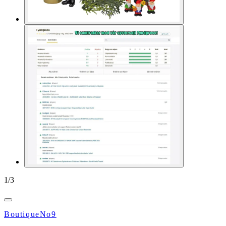
1
/
3
BoutiqueNo9