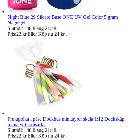
Night Blue 29 Silcare Base ONE UV Gel Color 5 gram
Nagelgel
Sluttid
21:48
8 aug 21:48
.
Pris:
23 kr
,
Eller Köp nu
24 kr
,
.
Fruktpolka i påse Dockhus miniatyrer skala 1:12 Dockskåp
miniatyr Godisaffär
Sluttid
21:48
8 aug 21:48
.
Pris:
22 kr
,
Eller Köp nu
24 kr
,
.