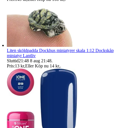
Liten sköldpadda Dockhus miniatyrer skala 1:12 Dockskåp
miniatyr Lantliv
Sluttid
21:48
8 aug 21:48
.
Pris:
13 kr
,
Eller Köp nu
14 kr
,
.