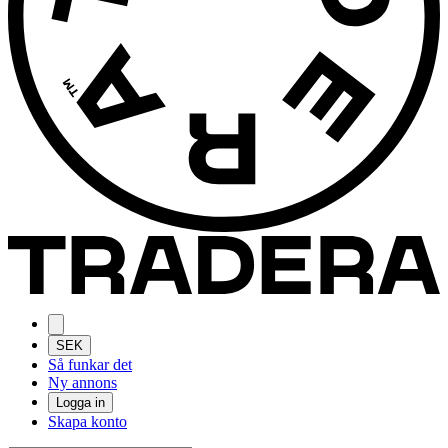
SEK
Så funkar det
Ny annons
Logga in
Skapa konto