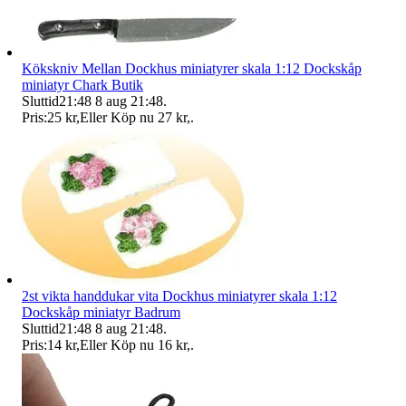
Kökskniv Mellan Dockhus miniatyrer skala 1:12 Dockskåp
miniatyr Chark Butik
Sluttid
21:48
8 aug 21:48
.
Pris:
25 kr
,
Eller Köp nu
27 kr
,
.
2st vikta handdukar vita Dockhus miniatyrer skala 1:12
Dockskåp miniatyr Badrum
Sluttid
21:48
8 aug 21:48
.
Pris:
14 kr
,
Eller Köp nu
16 kr
,
.