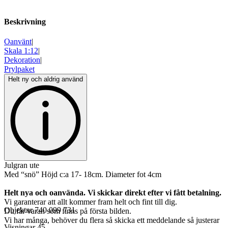
Beskrivning
Oanvänt
|
Skala 1:12
|
Dekoration
|
Prylpaket
Helt ny och aldrig använd
Julgran ute
Med “snö” Höjd c:a 17- 18cm. Diameter fot 4cm
Helt nya och oanvända. Vi skickar direkt efter vi fått betalning.
Vi garanterar att allt kommer fram helt och fint till dig.
Objektnr
740 099 731
Du får varan som finns på första bilden.
Vi har många, behöver du flera så skicka ett meddelande så justerar
Visningar
45