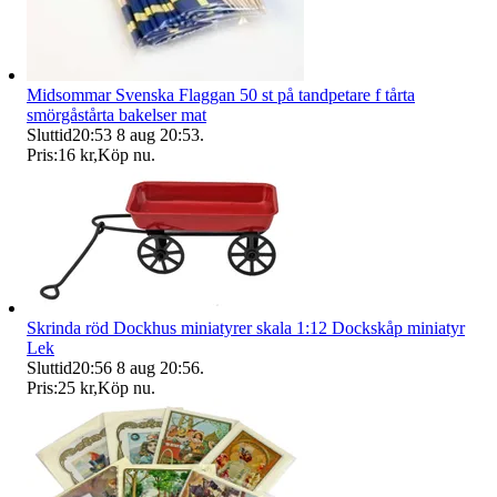
Midsommar Svenska Flaggan 50 st på tandpetare f tårta
smörgåstårta bakelser mat
Sluttid
20:53
8 aug 20:53
.
Pris:
16 kr
,
Köp nu
.
Skrinda röd Dockhus miniatyrer skala 1:12 Dockskåp miniatyr
Lek
Sluttid
20:56
8 aug 20:56
.
Pris:
25 kr
,
Köp nu
.