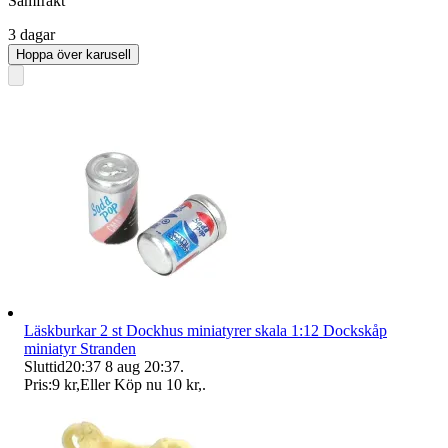
Samfrakt
3 dagar
Hoppa över karusell
Läskburkar 2 st Dockhus miniatyrer skala 1:12 Dockskåp
miniatyr Stranden
Sluttid
20:37
8 aug 20:37
.
Pris:
9 kr
,
Eller Köp nu
10 kr
,
.