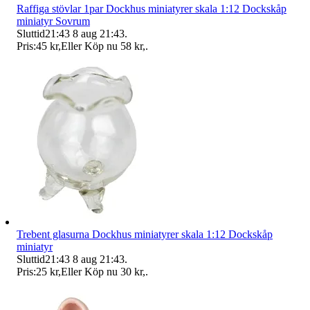
Raffiga stövlar 1par Dockhus miniatyrer skala 1:12 Dockskåp
miniatyr Sovrum
Sluttid
21:43
8 aug 21:43
.
Pris:
45 kr
,
Eller Köp nu
58 kr
,
.
Trebent glasurna Dockhus miniatyrer skala 1:12 Dockskåp
miniatyr
Sluttid
21:43
8 aug 21:43
.
Pris:
25 kr
,
Eller Köp nu
30 kr
,
.