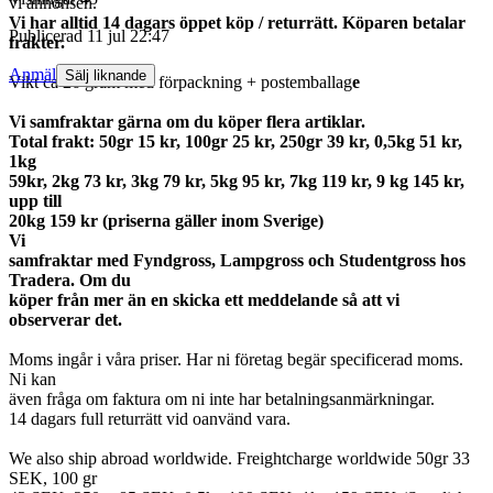
vi annonsen.
Vi har alltid 14 dagars öppet köp / returrätt. Köparen betalar
Publicerad
11 jul 22:47
frakter.
Anmäl
Sälj liknande
Vikt ca 26 gram med förpackning + postemballag
e
Vi samfraktar gärna om du köper flera artiklar.
Total frakt: 50gr 15 kr, 100gr 25 kr, 250gr 39 kr, 0,5kg 51 kr,
1kg
59kr, 2kg 73 kr, 3kg 79 kr, 5kg 95 kr, 7kg 119 kr, 9 kg 145 kr,
upp till
20kg 159 kr (priserna gäller inom Sverige)
Vi
samfraktar med Fyndgross, Lampgross och Studentgross hos
Tradera. Om du
köper från mer än en skicka ett meddelande så att vi
observerar det.
Moms ingår i våra priser. Har ni företag begär specificerad moms.
Ni kan
även fråga om faktura om ni inte har betalningsanmärkningar.
14 dagars full returrätt vid oanvänd vara.
We also ship abroad worldwide. Freightcharge worldwide 50gr 33
SEK, 100 gr