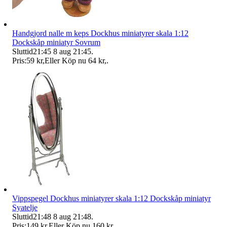
Handgjord nalle m keps Dockhus miniatyrer skala 1:12
Dockskåp miniatyr Sovrum
Sluttid
21:45
8 aug 21:45
.
Pris:
59 kr
,
Eller Köp nu
64 kr
,
.
Vippspegel Dockhus miniatyrer skala 1:12 Dockskåp miniatyr
Syatelje
Sluttid
21:48
8 aug 21:48
.
Pris:
149 kr
,
Eller Köp nu
160 kr
,
.