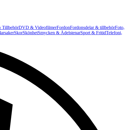
 Tillbehör
DVD & Videofilmer
Fordon
Fordonsdelar & tillbehör
Foto,
arsaker
Skor
Skönhet
Smycken & Ädelstenar
Sport & Fritid
Telefoni,