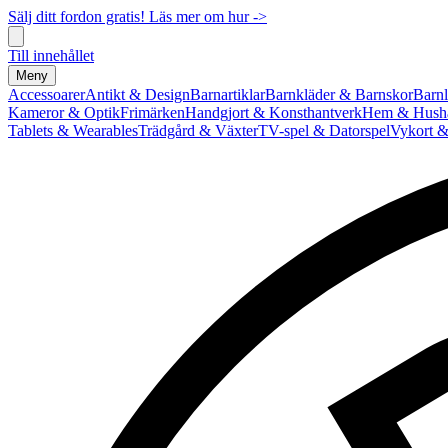
Sälj ditt fordon gratis! Läs mer om hur ->
Till innehållet
Meny
Accessoarer
Antikt & Design
Barnartiklar
Barnkläder & Barnskor
Barnl
Kameror & Optik
Frimärken
Handgjort & Konsthantverk
Hem & Hushå
Tablets & Wearables
Trädgård & Växter
TV-spel & Datorspel
Vykort &