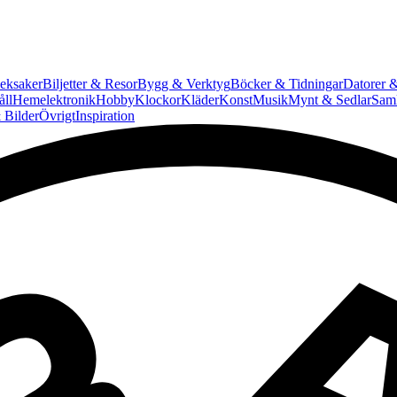
eksaker
Biljetter & Resor
Bygg & Verktyg
Böcker & Tidningar
Datorer &
ll
Hemelektronik
Hobby
Klockor
Kläder
Konst
Musik
Mynt & Sedlar
Saml
 Bilder
Övrigt
Inspiration