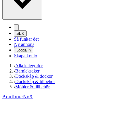
SEK
Så funkar det
Ny annons
Logga in
Skapa konto
/
Alla kategorier
/
Barnleksaker
/
Dockskåp & dockor
/
Dockskåp & tillbehör
/
Möbler & tillbehör
BoutiqueNo9