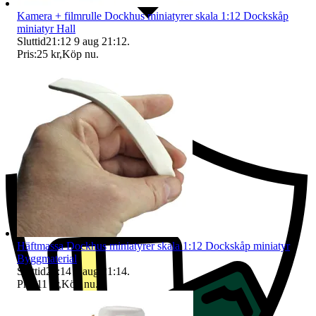
Kamera + filmrulle Dockhus miniatyrer skala 1:12 Dockskåp
miniatyr Hall
Sluttid
21:12
9 aug 21:12
.
Pris:
25 kr
,
Köp nu
.
Ersättning om du inte får din vara
Häftmassa Dockhus miniatyrer skala 1:12 Dockskåp miniatyr
Byggmaterial
Sluttid
21:14
9 aug 21:14
.
Pris:
11 kr
,
Köp nu
.