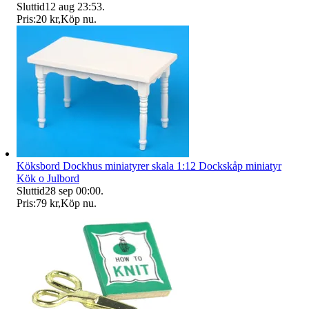
Sluttid
12 aug 23:53
.
Pris:
20 kr
,
Köp nu
.
Köksbord Dockhus miniatyrer skala 1:12 Dockskåp miniatyr
Kök o Julbord
Sluttid
28 sep 00:00
.
Pris:
79 kr
,
Köp nu
.