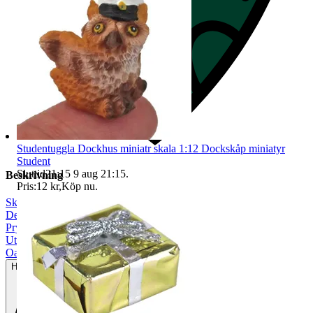
Studentuggla Dockhus miniatr skala 1:12 Dockskåp miniatyr
Student
Sluttid
21:15
9 aug 21:15
.
Beskrivning
Pris:
12 kr
,
Köp nu
.
Skala 1:12
|
Dekoration
|
Prylpaket
|
Utomhus
|
Oanvänt
Helt ny och aldrig använd