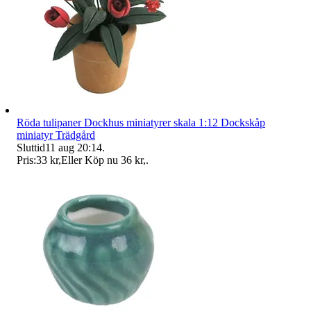
Röda tulipaner Dockhus miniatyrer skala 1:12 Dockskåp
miniatyr Trädgård
Sluttid
11 aug 20:14
.
Pris:
33 kr
,
Eller Köp nu
36 kr
,
.