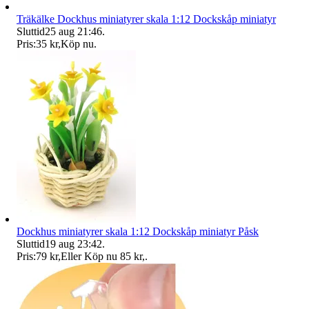
Träkälke Dockhus miniatyrer skala 1:12 Dockskåp miniatyr
Sluttid
25 aug 21:46
.
Pris:
35 kr
,
Köp nu
.
Dockhus miniatyrer skala 1:12 Dockskåp miniatyr Påsk
Sluttid
19 aug 23:42
.
Pris:
79 kr
,
Eller Köp nu
85 kr
,
.