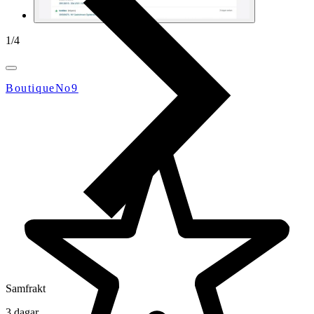
1
/
4
BoutiqueNo9
Samfrakt
3 dagar