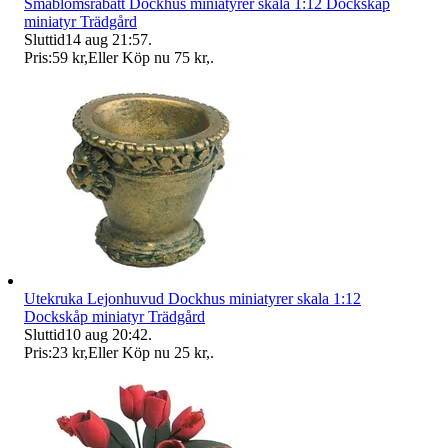
Småblomsrabatt Dockhus miniatyrer skala 1:12 Dockskåp
miniatyr Trädgård
Sluttid
14 aug 21:57
.
Pris:
59 kr
,
Eller Köp nu
75 kr
,
.
Utekruka Lejonhuvud Dockhus miniatyrer skala 1:12
Dockskåp miniatyr Trädgård
Sluttid
10 aug 20:42
.
Pris:
23 kr
,
Eller Köp nu
25 kr
,
.