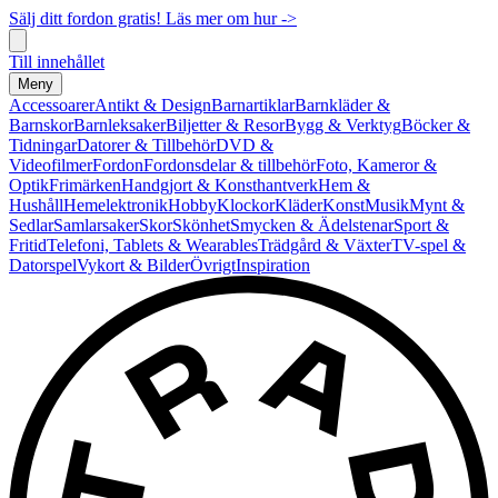
Sälj ditt fordon gratis! Läs mer om hur ->
Till innehållet
Meny
Accessoarer
Antikt & Design
Barnartiklar
Barnkläder &
Barnskor
Barnleksaker
Biljetter & Resor
Bygg & Verktyg
Böcker &
Tidningar
Datorer & Tillbehör
DVD &
Videofilmer
Fordon
Fordonsdelar & tillbehör
Foto, Kameror &
Optik
Frimärken
Handgjort & Konsthantverk
Hem &
Hushåll
Hemelektronik
Hobby
Klockor
Kläder
Konst
Musik
Mynt &
Sedlar
Samlarsaker
Skor
Skönhet
Smycken & Ädelstenar
Sport &
Fritid
Telefoni, Tablets & Wearables
Trädgård & Växter
TV-spel &
Datorspel
Vykort & Bilder
Övrigt
Inspiration