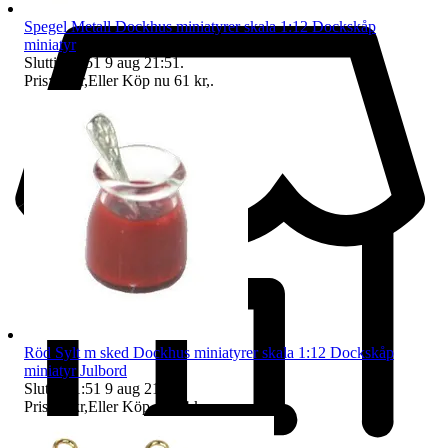
Spegel Metall Dockhus miniatyrer skala 1:12 Dockskåp
miniatyr
Sluttid
21:51
9 aug 21:51
.
Pris:
49 kr
,
Eller Köp nu
61 kr
,
.
Röd Sylt m sked Dockhus miniatyrer skala 1:12 Dockskåp
miniatyr Julbord
Sluttid
21:51
9 aug 21:51
.
Pris:
28 kr
,
Eller Köp nu
34 kr
,
.