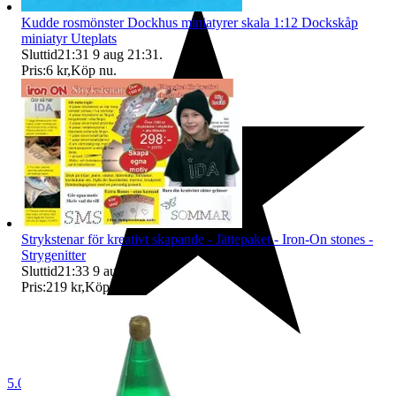
Kudde rosmönster Dockhus miniatyrer skala 1:12 Dockskåp
miniatyr Uteplats
Sluttid
21:31
9 aug 21:31
.
Pris:
6 kr
,
Köp nu
.
Strykstenar för kreativt skapande - Jättepaket - Iron-On stones -
Strygenitter
Sluttid
21:33
9 aug 21:33
.
Pris:
219 kr
,
Köp nu
.
5.0