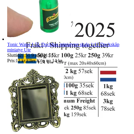
Tonic Water 1,5L Dockhus miniatyrer skala 1:12 Dockskåp
miniatyr Ute
Sluttid
21:51
9 aug 21:51
.
Pris:
12 kr
,
Eller Köp nu
14 kr
,
.