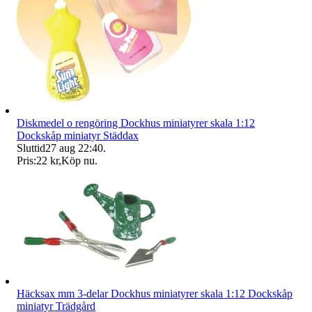
Diskmedel o rengöring Dockhus miniatyrer skala 1:12
Dockskåp miniatyr Städdax
Sluttid
27 aug 22:40
.
Pris:
22 kr
,
Köp nu
.
Häcksax mm 3-delar Dockhus miniatyrer skala 1:12 Dockskåp
miniatyr Trädgård