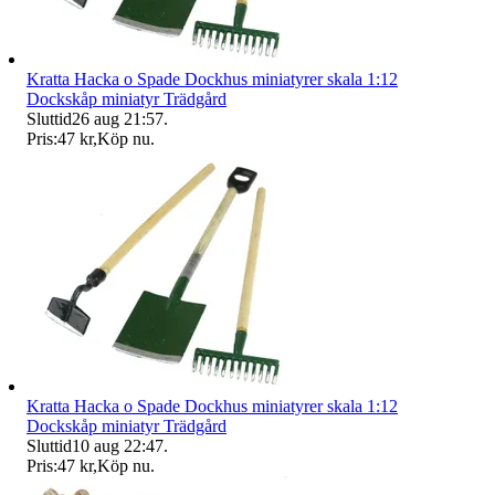
Kratta Hacka o Spade Dockhus miniatyrer skala 1:12
Dockskåp miniatyr Trädgård
Sluttid
26 aug 21:57
.
Pris:
47 kr
,
Köp nu
.
Kratta Hacka o Spade Dockhus miniatyrer skala 1:12
Dockskåp miniatyr Trädgård
Sluttid
10 aug 22:47
.
Pris:
47 kr
,
Köp nu
.