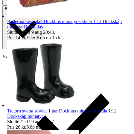
Betalning
Via Tradera
Ballerina kexpaket Dockhus miniatyrer skala 1:12 Dockskåp
miniatyr Barnkalas
Sluttid
20:43
9 aug 20:43
.
Pris:
14 kr
,
Eller Köp nu
15 kr
,
.
Välj till köparskydd
Tretorn svarta stövlar 1 par Dockhus miniatyrer skala 1:12
Dockskåp miniatyr
Sluttid
21:07
9 aug 21:07
.
Pris:
26 kr
,
Köp nu
.