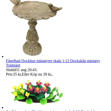
Fågelbad Dockhus miniatyrer skala 1:12 Dockskåp miniatyr
Trädgård
Sluttid
11 aug 20:43
.
Pris:
35 kr
,
Eller Köp nu
39 kr
,
.