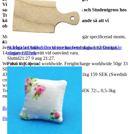
Vi
samfraktar med Fyndgross, Lampgross och Studentgross hos
Tradera. Om du
köper från mer än en skicka ett meddelande så att vi
observerar det.
Moms ingår i våra priser. Har ni företag begär specificerad moms.
Ni kan
Skärbräda Omålad Dockhus miniatyrer skala 1:12 Dockskåp
även fråga om faktura om ni inte har betalningsanmärkningar.
miniatyr Julbak
14 dagars full returrätt vid oanvänd vara.
Sluttid
21:27
9 aug 21:27
.
Pris:
6 kr
,
Köp nu
.
We also ship abroad worldwide. Freightcharge worldwide 50gr 33
SEK, 100 gr
43 SEK, 250gr 85 SEK, 0,5kg 109 SEK, 1kg 159 SEK (Swedish
crown
worldwide price freight)
To Denmark 0,5-3kg measure 35x24x13 SEK 72:-, 0,5-3kg
measure 40x40x140cm SEK 144:-
BoutiqueNo9
Helsingborg
,
Sverige