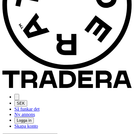
SEK
Så funkar det
Ny annons
Logga in
Skapa konto