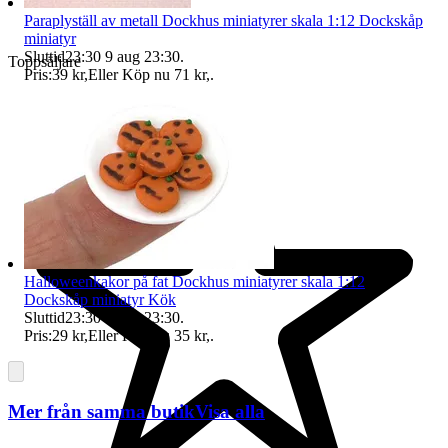
Paraplyställ av metall Dockhus miniatyrer skala 1:12 Dockskåp
miniatyr
Sluttid
23:30
9 aug 23:30
.
Toppsäljare
Pris:
39 kr
,
Eller Köp nu
71 kr
,
.
Halloweenkakor på fat Dockhus miniatyrer skala 1:12
Dockskåp miniatyr Kök
Sluttid
23:30
9 aug 23:30
.
Pris:
29 kr
,
Eller Köp nu
35 kr
,
.
Mer från samma butik
Visa alla