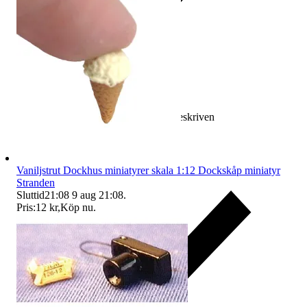
Ersättning om varan inte är som beskriven
Vaniljstrut Dockhus miniatyrer skala 1:12 Dockskåp miniatyr
Stranden
Sluttid
21:08
9 aug 21:08
.
Pris:
12 kr
,
Köp nu
.