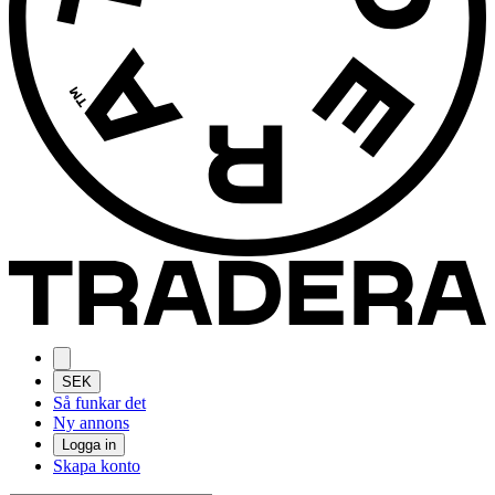
SEK
Så funkar det
Ny annons
Logga in
Skapa konto