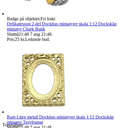
Badge på objektet:
Fri frakt
Delikatessost 2-del Dockhus miniatyrer skala 1:12 Dockskåp
miniatyr Chark Butik
Sluttid
21:48
7 aug 21:48
.
Pris:
25 kr
,
Ledande bud
.
Ram Liten metall Dockhus miniatyrer skala 1:12 Dockskåp
miniatyr Tavelramar
Toppsäljare
Sluttid
21:48
7 aug 21:48
.