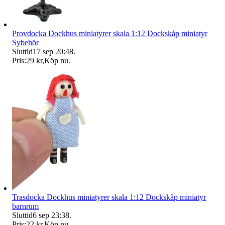
Provdocka Dockhus miniatyrer skala 1:12 Dockskåp miniatyr
Sybehör
Sluttid
17 sep 20:48
.
Pris:
29 kr
,
Köp nu
.
Trasdocka Dockhus miniatyrer skala 1:12 Dockskåp miniatyr
barnrum
Sluttid
6 sep 23:38
.
Pris:
22 kr
,
Köp nu
.