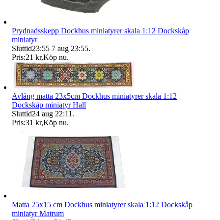
Prydnadsskepp Dockhus miniatyrer skala 1:12 Dockskåp
miniatyr
Sluttid
23:55
7 aug 23:55
.
Pris:
21 kr
,
Köp nu
.
Avlång matta 23x5cm Dockhus miniatyrer skala 1:12
Dockskåp miniatyr Hall
Sluttid
24 aug 22:11
.
Pris:
31 kr
,
Köp nu
.
Matta 25x15 cm Dockhus miniatyrer skala 1:12 Dockskåp
miniatyr Matrum