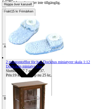
Köpförfrågan är tyvärr inte tillgänglig.
Hoppa över karusell
Frakt
15 kr Frimärken
Avhämtning
Helsingborg, Sverige
2 morgontofflor för han Dockhus miniatyrer skala 1:12
Dockskåp miniatyr Toa
Sluttid
20:37
7 aug 20:37
.
Pris:
19 kr
,
Eller Köp nu
25 kr
,
.
Betalning
Via Tradera