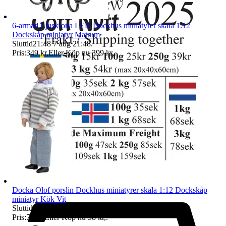
6-armad Ljuskrona LED Dockhus miniatyrer skala 1:12
Dockskåp miniatyr Matrum
Sluttid
21:48
7 aug 21:48
.
Pris:
349 kr
,
Eller Köp nu
399 kr
,
.
Docka Olof porslin Dockhus miniatyrer skala 1:12 Dockskåp
miniatyr Kök Vit
Sluttid
21:48
7 aug 21:48
.
Pris:
78 kr
,
Eller Köp nu
98 kr
,
.