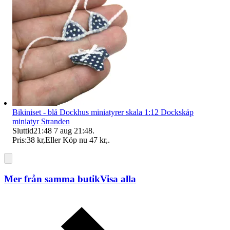
Bikiniset - blå Dockhus miniatyrer skala 1:12 Dockskåp
miniatyr Stranden
Sluttid
21:48
7 aug 21:48
.
Pris:
38 kr
,
Eller Köp nu
47 kr
,
.
Mer från samma butik
Visa alla