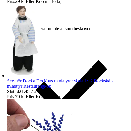
Pris:
29 kr
,
Eller Köp nu
36 kr
,
.
Ersättning om varan inte är som beskriven
Servitör Docka Dockhus miniatyrer skala 1:12 Dockskåp
miniatyr Restaurangkök
Sluttid
21:45
7 aug 21:45
.
Pris:
79 kr
,
Eller Köp nu
93 kr
,
.