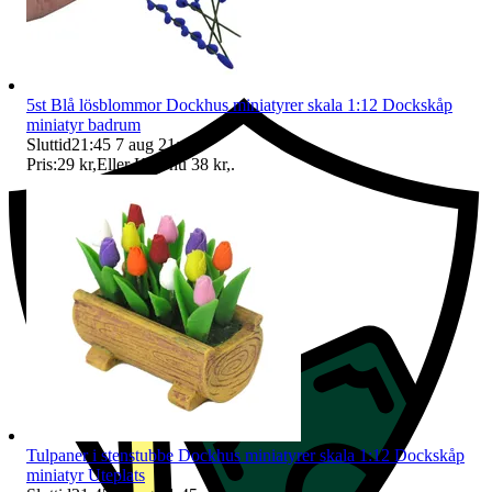
Ersättning om du inte får din vara
5st Blå lösblommor Dockhus miniatyrer skala 1:12 Dockskåp
miniatyr badrum
Sluttid
21:45
7 aug 21:45
.
Pris:
29 kr
,
Eller Köp nu
38 kr
,
.
Tulpaner i stenstubbe Dockhus miniatyrer skala 1:12 Dockskåp
miniatyr Uteplats