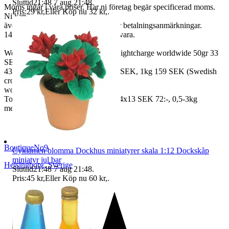
Sluttid
21:48
7 aug 21:48
.
Moms ingår i våra priser. Har ni företag begär specificerad moms.
Pris:
29 kr
,
Eller Köp nu
32 kr
,
.
Ni kan
även fråga om faktura om ni inte har betalningsanmärkningar.
14 dagars full returrätt vid oanvänd vara.
We also ship abroad worldwide. Freightcharge worldwide 50gr 33
SEK, 100 gr
43 SEK, 250gr 85 SEK, 0,5kg 109 SEK, 1kg 159 SEK (Swedish
crown
worldwide price freight)
To Denmark 0,5-3kg measure 35x24x13 SEK 72:-, 0,5-3kg
measure 40x40x140cm SEK 144:-
BoutiqueNo9
Cyklamen blomma Dockhus miniatyrer skala 1:12 Dockskåp
miniatyr jul bar
Helsingborg
,
Sverige
Sluttid
21:48
7 aug 21:48
.
Pris:
45 kr
,
Eller Köp nu
60 kr
,
.