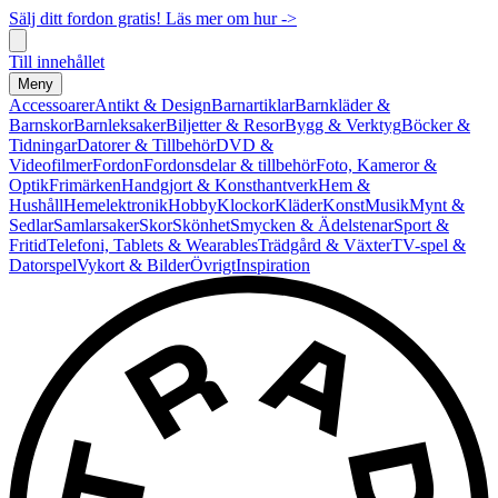
Sälj ditt fordon gratis! Läs mer om hur ->
Till innehållet
Meny
Accessoarer
Antikt & Design
Barnartiklar
Barnkläder &
Barnskor
Barnleksaker
Biljetter & Resor
Bygg & Verktyg
Böcker &
Tidningar
Datorer & Tillbehör
DVD &
Videofilmer
Fordon
Fordonsdelar & tillbehör
Foto, Kameror &
Optik
Frimärken
Handgjort & Konsthantverk
Hem &
Hushåll
Hemelektronik
Hobby
Klockor
Kläder
Konst
Musik
Mynt &
Sedlar
Samlarsaker
Skor
Skönhet
Smycken & Ädelstenar
Sport &
Fritid
Telefoni, Tablets & Wearables
Trädgård & Växter
TV-spel &
Datorspel
Vykort & Bilder
Övrigt
Inspiration