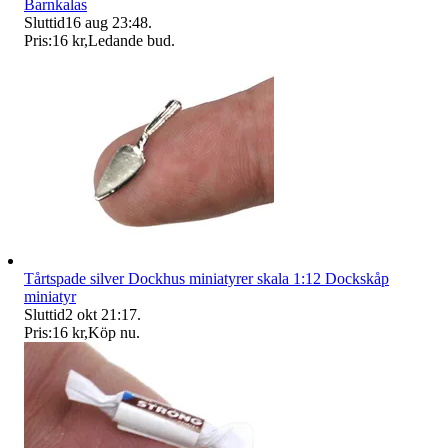
Barnkalas
Sluttid
16 aug 23:48
.
Pris:
16 kr
,
Ledande bud
.
Tårtspade silver Dockhus miniatyrer skala 1:12 Dockskåp
miniatyr
Sluttid
2 okt 21:17
.
Pris:
16 kr
,
Köp nu
.