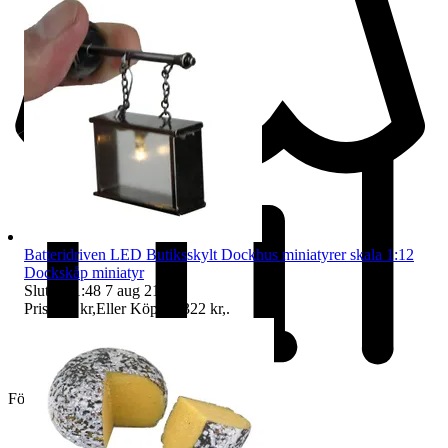
Batteridriven LED Butiksskylt Dockhus miniatyrer skala 1:12
Dockskåp miniatyr
Sluttid
21:48
7 aug 21:48
.
Pris:
195 kr
,
Eller Köp nu
322 kr
,
.
Företag