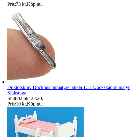
Pris:
73 kr
,
Köp nu
.
Doktorskniv Dockhus miniatyrer skala 1:12 Dockskåp miniatyr
Sjukstuga
Sluttid
2 okt 22:20
.
Pris:
10 kr
,
Köp nu
.