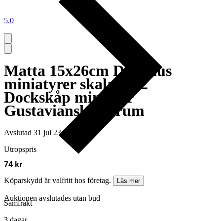
5.0
Matta 15x26cm Dockhus
miniatyrer skala 1:12
Dockskåp miniatyr
Gustaviansk Finrum
Avslutad
31 jul 23:38
Utropspris
74 kr
Köparskydd är valfritt hos företag.
Läs mer
Auktionen avslutades utan bud
Samfrakt
3 dagar