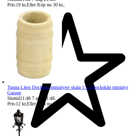
Pris:
19 kr
,
Eller Köp nu
30 kr
,
.
Tunna Liten Dockhus miniatyrer skala 1:12 Dockskåp miniatyr
Garage
Sluttid
21:48
7 aug 21:48
.
Pris:
12 kr
,
Eller Köp nu
14 kr
,
.