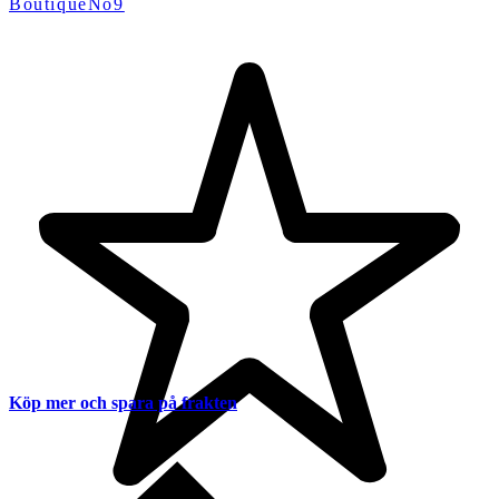
BoutiqueNo9
Köp mer och spara på frakten