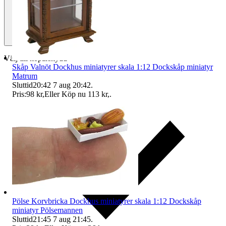
Välj till köparskydd
Skåp Valnöt Dockhus miniatyrer skala 1:12 Dockskåp miniatyr
Matrum
Sluttid
20:42
7 aug 20:42
.
Pris:
98 kr
,
Eller Köp nu
113 kr
,
.
Pölse Korvbricka Dockhus miniatyrer skala 1:12 Dockskåp
miniatyr Pölsemannen
Sluttid
21:45
7 aug 21:45
.