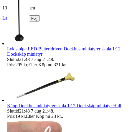
19 236 omdömen
Läs omdömen
Följ
Lyktstolpe LED Batteridriven Dockhus miniatyrer skala 1:12
Dockskåp miniatyr
Sluttid
21:48
7 aug 21:48
.
Pris:
295 kr
,
Eller Köp nu
321 kr
,
.
Käpp Dockhus miniatyrer skala 1:12 Dockskåp miniatyr Hall
Sluttid
21:48
7 aug 21:48
.
Pris:
19 kr
,
Eller Köp nu
23 kr
,
.