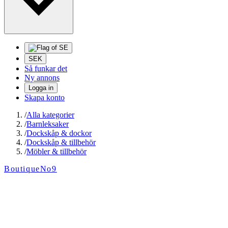
SEK
Så funkar det
Ny annons
Logga in
Skapa konto
/
Alla kategorier
/
Barnleksaker
/
Dockskåp & dockor
/
Dockskåp & tillbehör
/
Möbler & tillbehör
BoutiqueNo9