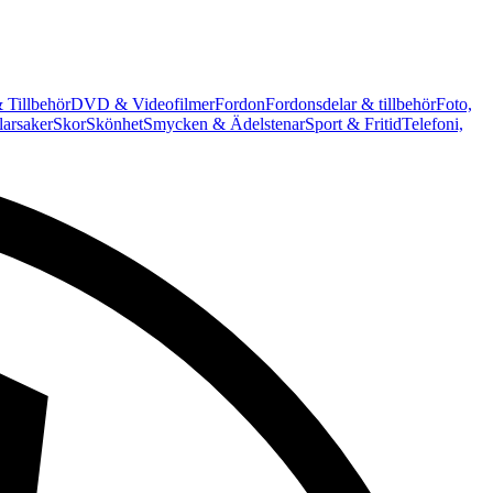
 Tillbehör
DVD & Videofilmer
Fordon
Fordonsdelar & tillbehör
Foto,
arsaker
Skor
Skönhet
Smycken & Ädelstenar
Sport & Fritid
Telefoni,