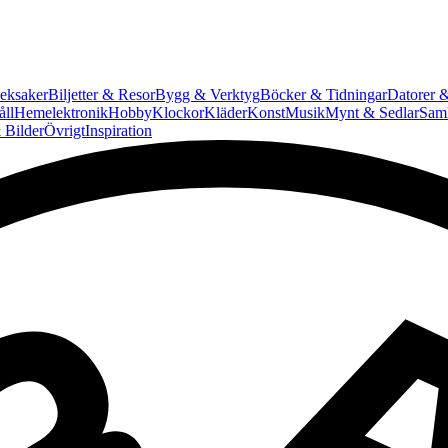
eksaker
Biljetter & Resor
Bygg & Verktyg
Böcker & Tidningar
Datorer &
ll
Hemelektronik
Hobby
Klockor
Kläder
Konst
Musik
Mynt & Sedlar
Saml
 Bilder
Övrigt
Inspiration