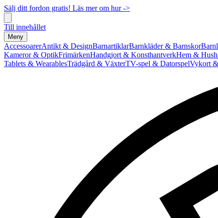
Sälj ditt fordon gratis! Läs mer om hur ->
Till innehållet
Meny
Accessoarer
Antikt & Design
Barnartiklar
Barnkläder & Barnskor
Barnl
Kameror & Optik
Frimärken
Handgjort & Konsthantverk
Hem & Hushå
Tablets & Wearables
Trädgård & Växter
TV-spel & Datorspel
Vykort &