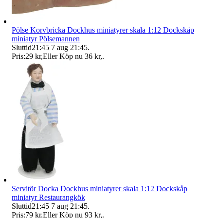
Pölse Korvbricka Dockhus miniatyrer skala 1:12 Dockskåp
miniatyr Pölsemannen
Sluttid
21:45
7 aug 21:45
.
Pris:
29 kr
,
Eller Köp nu
36 kr
,
.
Servitör Docka Dockhus miniatyrer skala 1:12 Dockskåp
miniatyr Restaurangkök
Sluttid
21:45
7 aug 21:45
.
Pris:
79 kr
,
Eller Köp nu
93 kr
,
.