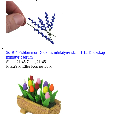
5st Blå lösblommor Dockhus miniatyrer skala 1:12 Dockskåp
miniatyr badrum
Sluttid
21:45
7 aug 21:45
.
Pris:
29 kr
,
Eller Köp nu
38 kr
,
.