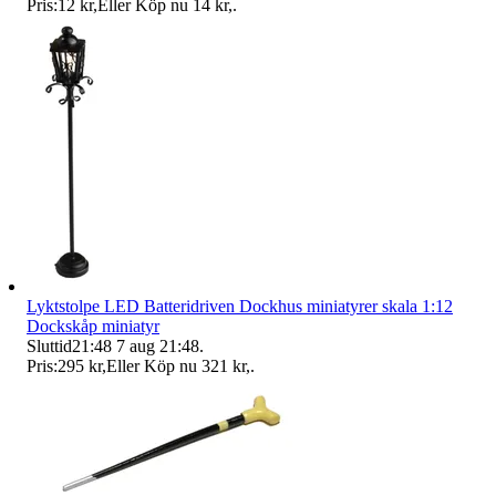
Pris:
12 kr
,
Eller Köp nu
14 kr
,
.
Lyktstolpe LED Batteridriven Dockhus miniatyrer skala 1:12
Dockskåp miniatyr
Sluttid
21:48
7 aug 21:48
.
Pris:
295 kr
,
Eller Köp nu
321 kr
,
.