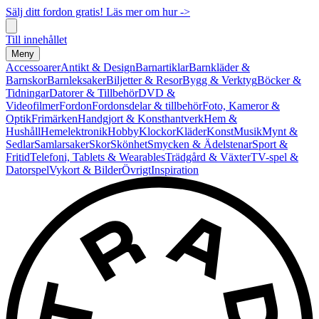
Sälj ditt fordon gratis! Läs mer om hur ->
Till innehållet
Meny
Accessoarer
Antikt & Design
Barnartiklar
Barnkläder &
Barnskor
Barnleksaker
Biljetter & Resor
Bygg & Verktyg
Böcker &
Tidningar
Datorer & Tillbehör
DVD &
Videofilmer
Fordon
Fordonsdelar & tillbehör
Foto, Kameror &
Optik
Frimärken
Handgjort & Konsthantverk
Hem &
Hushåll
Hemelektronik
Hobby
Klockor
Kläder
Konst
Musik
Mynt &
Sedlar
Samlarsaker
Skor
Skönhet
Smycken & Ädelstenar
Sport &
Fritid
Telefoni, Tablets & Wearables
Trädgård & Växter
TV-spel &
Datorspel
Vykort & Bilder
Övrigt
Inspiration