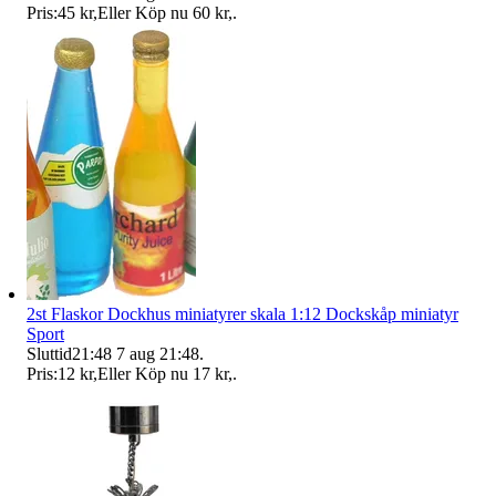
Pris:
45 kr
,
Eller Köp nu
60 kr
,
.
2st Flaskor Dockhus miniatyrer skala 1:12 Dockskåp miniatyr
Sport
Sluttid
21:48
7 aug 21:48
.
Pris:
12 kr
,
Eller Köp nu
17 kr
,
.