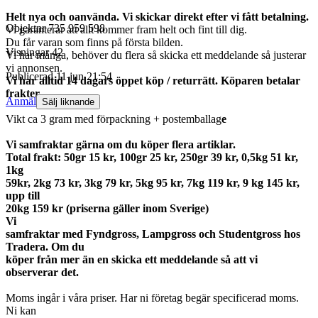
Helt nya och oanvända. Vi skickar direkt efter vi fått betalning.
Objektnr
735 959 598
Vi garanterar att allt kommer fram helt och fint till dig.
Du får varan som finns på första bilden.
Visningar
42
Vi har många, behöver du flera så skicka ett meddelande så justerar
vi annonsen.
Publicerad
11 jun 21:54
Vi har alltid 14 dagars öppet köp / returrätt. Köparen betalar
frakter.
Anmäl
Sälj liknande
Vikt ca 3 gram med förpackning + postemballag
e
Vi samfraktar gärna om du köper flera artiklar.
Total frakt: 50gr 15 kr, 100gr 25 kr, 250gr 39 kr, 0,5kg 51 kr,
1kg
59kr, 2kg 73 kr, 3kg 79 kr, 5kg 95 kr, 7kg 119 kr, 9 kg 145 kr,
upp till
20kg 159 kr (priserna gäller inom Sverige)
Vi
samfraktar med Fyndgross, Lampgross och Studentgross hos
Tradera. Om du
köper från mer än en skicka ett meddelande så att vi
observerar det.
Moms ingår i våra priser. Har ni företag begär specificerad moms.
Ni kan