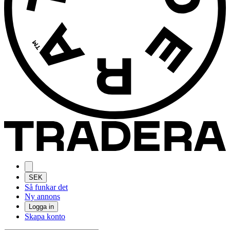
SEK
Så funkar det
Ny annons
Logga in
Skapa konto