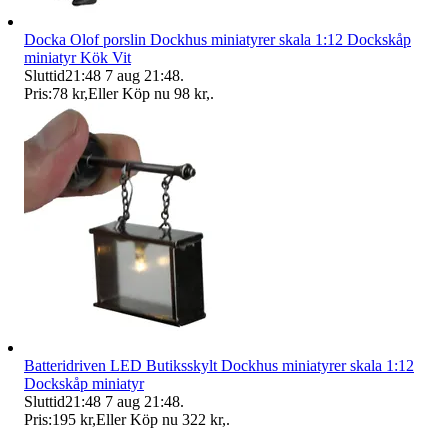
Docka Olof porslin Dockhus miniatyrer skala 1:12 Dockskåp
miniatyr Kök Vit
Sluttid
21:48
7 aug 21:48
.
Pris:
78 kr
,
Eller Köp nu
98 kr
,
.
Batteridriven LED Butiksskylt Dockhus miniatyrer skala 1:12
Dockskåp miniatyr
Sluttid
21:48
7 aug 21:48
.
Pris:
195 kr
,
Eller Köp nu
322 kr
,
.