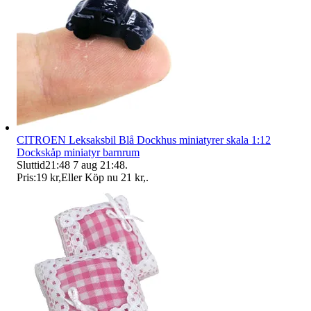
CITROEN Leksaksbil Blå Dockhus miniatyrer skala 1:12
Dockskåp miniatyr barnrum
Sluttid
21:48
7 aug 21:48
.
Pris:
19 kr
,
Eller Köp nu
21 kr
,
.