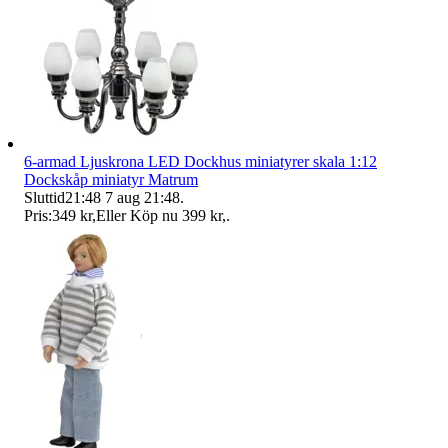
6-armad Ljuskrona LED Dockhus miniatyrer skala 1:12
Dockskåp miniatyr Matrum
Sluttid
21:48
7 aug 21:48
.
Pris:
349 kr
,
Eller Köp nu
399 kr
,
.