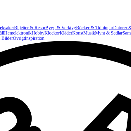
eksaker
Biljetter & Resor
Bygg & Verktyg
Böcker & Tidningar
Datorer &
ll
Hemelektronik
Hobby
Klockor
Kläder
Konst
Musik
Mynt & Sedlar
Saml
 Bilder
Övrigt
Inspiration