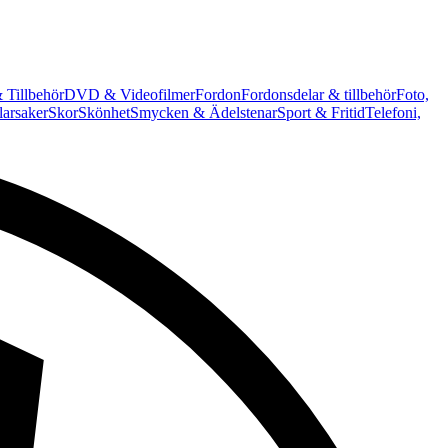
 Tillbehör
DVD & Videofilmer
Fordon
Fordonsdelar & tillbehör
Foto,
arsaker
Skor
Skönhet
Smycken & Ädelstenar
Sport & Fritid
Telefoni,