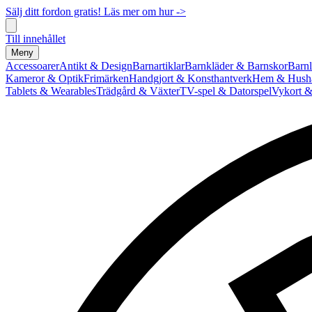
Sälj ditt fordon gratis! Läs mer om hur ->
Till innehållet
Meny
Accessoarer
Antikt & Design
Barnartiklar
Barnkläder & Barnskor
Barnl
Kameror & Optik
Frimärken
Handgjort & Konsthantverk
Hem & Hushå
Tablets & Wearables
Trädgård & Växter
TV-spel & Datorspel
Vykort &