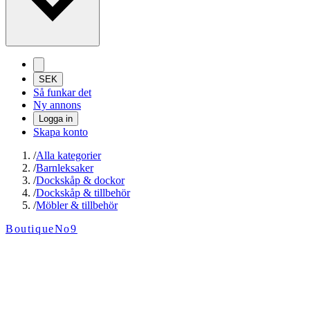
SEK
Så funkar det
Ny annons
Logga in
Skapa konto
/
Alla kategorier
/
Barnleksaker
/
Dockskåp & dockor
/
Dockskåp & tillbehör
/
Möbler & tillbehör
BoutiqueNo9