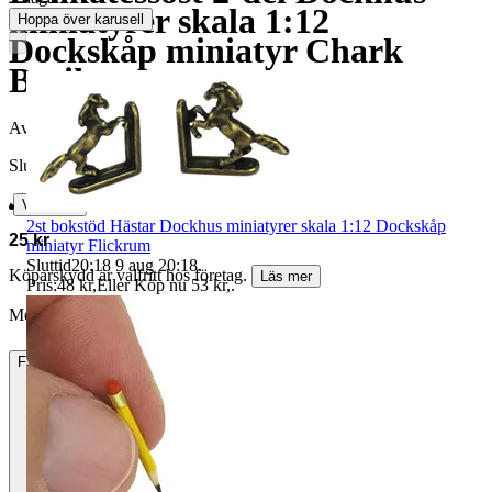
miniatyrer skala 1:12
Hoppa över karusell
Dockskåp miniatyr Chark
Butik
Avslutad
7 aug 21:48
Slutpris
∙
Visa bud
2st bokstöd Hästar Dockhus miniatyrer skala 1:12 Dockskåp
25 kr
miniatyr Flickrum
Sluttid
20:18
9 aug 20:18
.
Köparskydd är valfritt hos företag.
Läs mer
Pris:
48 kr
,
Eller Köp nu
53 kr
,
.
Menneskebarn vann auktionen
Frakt
Fri frakt Annat fraktsätt