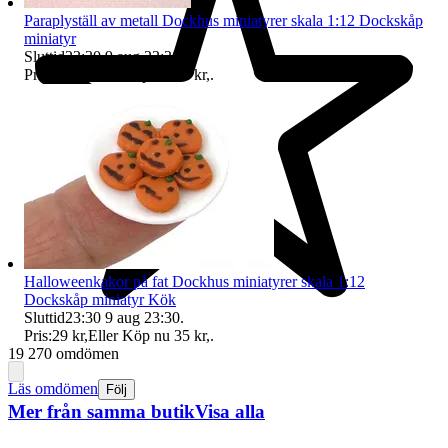
Paraplyställ av metall Dockhus miniatyrer skala 1:12 Dockskåp
miniatyr
Sluttid
23:30
9 aug 23:30
.
Pris:
39 kr
,
Eller Köp nu
71 kr
,
.
Halloweenkakor på fat Dockhus miniatyrer skala 1:12
Dockskåp miniatyr Kök
Sluttid
23:30
9 aug 23:30
.
Pris:
29 kr
,
Eller Köp nu
35 kr
,
.
19 270 omdömen
Läs omdömen
Följ
Mer från samma butik
Visa alla