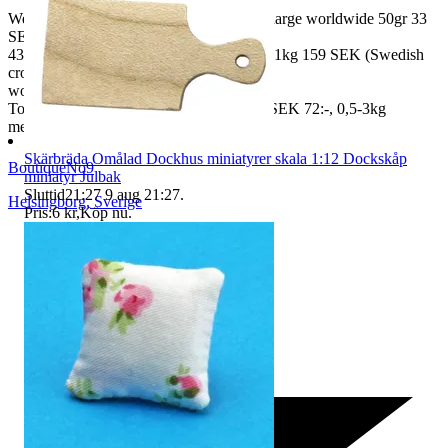
We also ship abroad worldwide. Freightcharge worldwide 50gr 33
SEK, 100 gr
43 SEK, 250gr 85 SEK, 0,5kg 109 SEK, 1kg 159 SEK (Swedish
crown
worldwide price freight)
To Denmark 0,5-3kg measure 35x24x13 SEK 72:-, 0,5-3kg
measure 40x40x140cm SEK 144:-
Skärbräda Omålad Dockhus miniatyrer skala 1:12 Dockskåp
BoutiqueNo9
miniatyr Julbak
Sluttid
21:27
9 aug 21:27
.
Helsingborg
,
Sverige
Pris:
6 kr
,
Köp nu
.