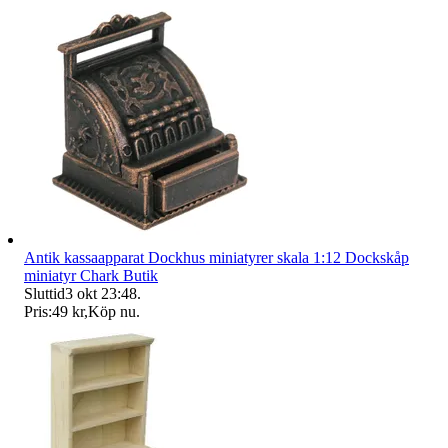
Antik kassaapparat Dockhus miniatyrer skala 1:12 Dockskåp
miniatyr Chark Butik
Sluttid
3 okt 23:48
.
Pris:
49 kr
,
Köp nu
.