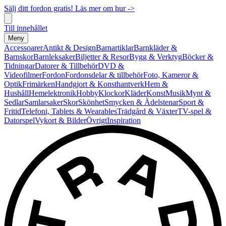
Sälj ditt fordon gratis! Läs mer om hur ->
Till innehållet
Meny
Accessoarer
Antikt & Design
Barnartiklar
Barnkläder &
Barnskor
Barnleksaker
Biljetter & Resor
Bygg & Verktyg
Böcker &
Tidningar
Datorer & Tillbehör
DVD &
Videofilmer
Fordon
Fordonsdelar & tillbehör
Foto, Kameror &
Optik
Frimärken
Handgjort & Konsthantverk
Hem &
Hushåll
Hemelektronik
Hobby
Klockor
Kläder
Konst
Musik
Mynt &
Sedlar
Samlarsaker
Skor
Skönhet
Smycken & Ädelstenar
Sport &
Fritid
Telefoni, Tablets & Wearables
Trädgård & Växter
TV-spel &
Datorspel
Vykort & Bilder
Övrigt
Inspiration