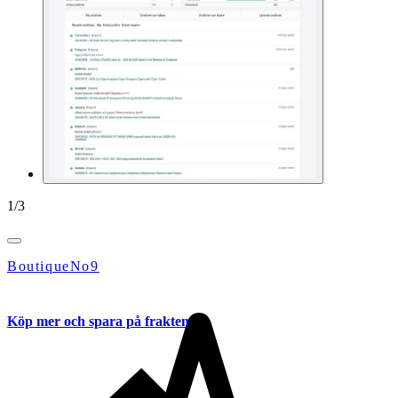
1
/
3
BoutiqueNo9
Köp mer och spara på frakten