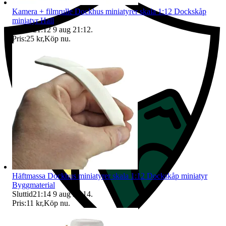
Kamera + filmrulle Dockhus miniatyrer skala 1:12 Dockskåp
miniatyr Hall
Sluttid
21:12
9 aug 21:12
.
Pris:
25 kr
,
Köp nu
.
Häftmassa Dockhus miniatyrer skala 1:12 Dockskåp miniatyr
Byggmaterial
Sluttid
21:14
9 aug 21:14
.
Pris:
11 kr
,
Köp nu
.