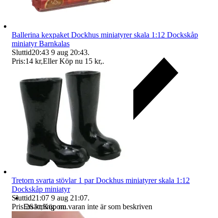
Ballerina kexpaket Dockhus miniatyrer skala 1:12 Dockskåp
miniatyr Barnkalas
Sluttid
20:43
9 aug 20:43
.
Pris:
14 kr
,
Eller Köp nu
15 kr
,
.
Tretorn svarta stövlar 1 par Dockhus miniatyrer skala 1:12
Dockskåp miniatyr
Sluttid
21:07
9 aug 21:07
.
Pris:
26 kr
,
Köp nu
.
Ersättning om varan inte är som beskriven