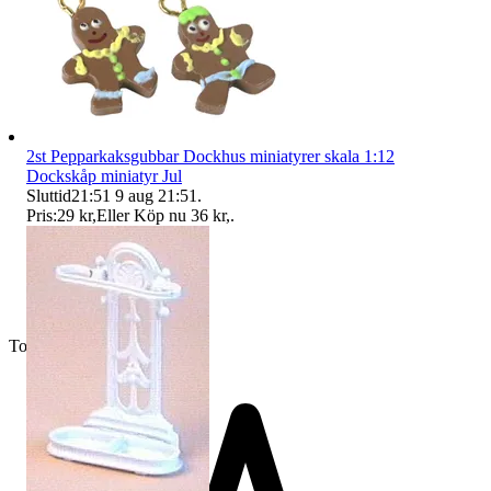
2st Pepparkaksgubbar Dockhus miniatyrer skala 1:12
Dockskåp miniatyr Jul
Sluttid
21:51
9 aug 21:51
.
Pris:
29 kr
,
Eller Köp nu
36 kr
,
.
Toppsäljare