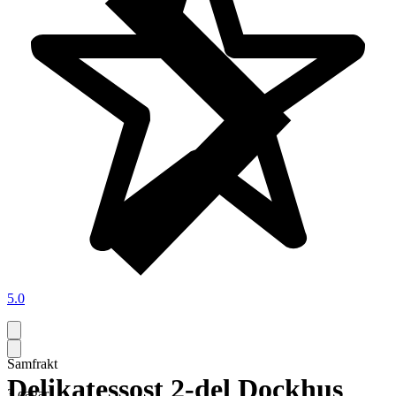
5.0
Samfrakt
Delikatessost 2-del Dockhus
3 dagar