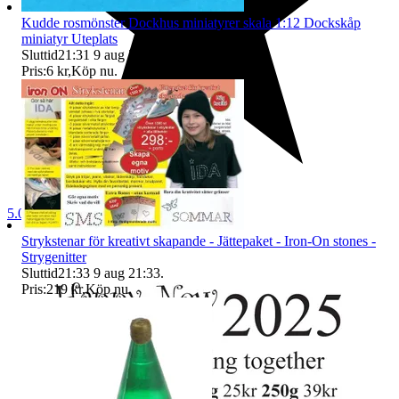
Kudde rosmönster Dockhus miniatyrer skala 1:12 Dockskåp
miniatyr Uteplats
Sluttid
21:31
9 aug 21:31
.
Pris:
6 kr
,
Köp nu
.
5.0
Strykstenar för kreativt skapande - Jättepaket - Iron-On stones -
Strygenitter
Sluttid
21:33
9 aug 21:33
.
Pris:
219 kr
,
Köp nu
.