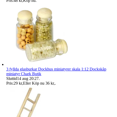
Pris:
48 kr
,
Köp nu
.
3 fyllda glasburkar Dockhus miniatyrer skala 1:12 Dockskåp
miniatyr Chark Butik
Sluttid
14 aug 20:27
.
Pris:
29 kr
,
Eller Köp nu
36 kr
,
.