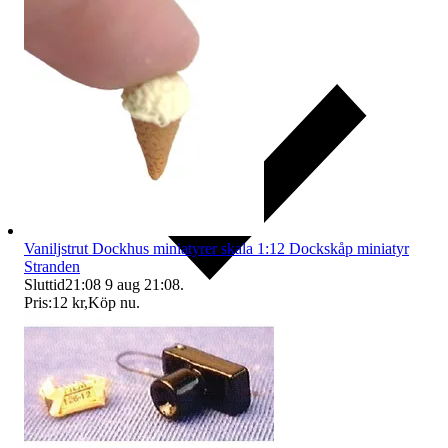
Vaniljstrut Dockhus miniatyrer skala 1:12 Dockskåp miniatyr
Stranden
Sluttid
21:08
9 aug 21:08
.
Pris:
12 kr
,
Köp nu
.
Ersättning om du inte får din vara