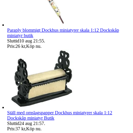
Paraply blommigt Dockhus miniatyrer skala 1:12 Dockskåp
miniatyr butik
Sluttid
10 aug 21:55
.
Pris:
26 kr
,
Köp nu
.
Ställ med omslagspapper Dockhus miniatyrer skala 1:12
Dockskåp miniatyr Butik
Sluttid
24 aug 21:57
.
Pris:
37 kr
,
Köp nu
.