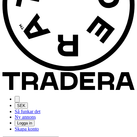
SEK
Så funkar det
Ny annons
Logga in
Skapa konto