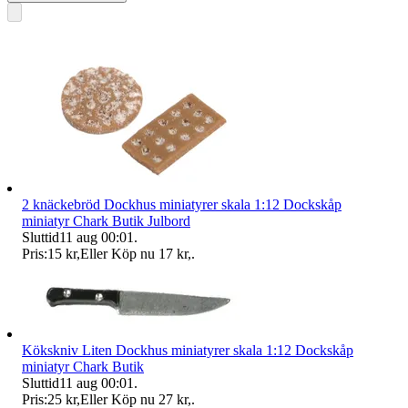
2 knäckebröd Dockhus miniatyrer skala 1:12 Dockskåp
miniatyr Chark Butik Julbord
Sluttid
11 aug 00:01
.
Pris:
15 kr
,
Eller Köp nu
17 kr
,
.
Kökskniv Liten Dockhus miniatyrer skala 1:12 Dockskåp
miniatyr Chark Butik
Sluttid
11 aug 00:01
.
Pris:
25 kr
,
Eller Köp nu
27 kr
,
.