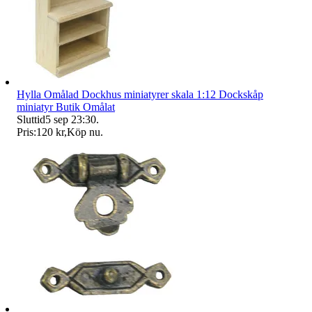
Hylla Omålad Dockhus miniatyrer skala 1:12 Dockskåp
miniatyr Butik Omålat
Sluttid
5 sep 23:30
.
Pris:
120 kr
,
Köp nu
.