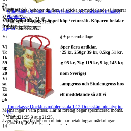
Du får varan som finns på första bilden.
Visningar
57
Vi har många, behöver du flera så skicka ett meddelande så justerar
Guldpaket Dockhus miniatyrer skala 1:12 Dockskåp miniatyr
vi annonsen.
Barnkalas
Publicerad
28 jul 21:48
Vi har alltid 14 dagars öppet köp / returrätt. Köparen betalar
Sluttid
21:19
9 aug 21:19
.
frakter.
Pris:
8 kr
,
Köp nu
.
Anmäl
Sälj liknande
Vikt ca 3 gram med förpackning + postemballag
e
Vi samfraktar gärna om du köper flera artiklar.
Total frakt: 50gr 15 kr, 100gr 25 kr, 250gr 39 kr, 0,5kg 51 kr,
1kg
59kr, 2kg 73 kr, 3kg 79 kr, 5kg 95 kr, 7kg 119 kr, 9 kg 145 kr,
upp till
20kg 159 kr (priserna gäller inom Sverige)
Vi
samfraktar med Fyndgross, Lampgross och Studentgross hos
Tradera. Om du
köper från mer än en skicka ett meddelande så att vi
observerar det.
Tomtekasse Dockhus möbler skala 1:12 Dockskåp miniatyr jul
Moms ingår i våra priser. Har ni företag begär specificerad moms.
bar
Ni kan
Sluttid
21:25
9 aug 21:25
.
även fråga om faktura om ni inte har betalningsanmärkningar.
Pris:
10 kr
,
Köp nu
.
14 dagars full returrätt vid oanvänd vara.