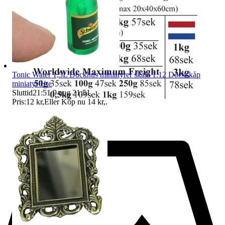
Tonic Water 1,5L Dockhus miniatyrer skala 1:12 Dockskåp
miniatyr Ute
Sluttid
21:51
9 aug 21:51
.
Pris:
12 kr
,
Eller Köp nu
14 kr
,
.