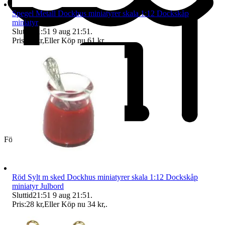
Spegel Metall Dockhus miniatyrer skala 1:12 Dockskåp
miniatyr
Sluttid
21:51
9 aug 21:51
.
Pris:
49 kr
,
Eller Köp nu
61 kr
,
.
Företag
Röd Sylt m sked Dockhus miniatyrer skala 1:12 Dockskåp
miniatyr Julbord
Sluttid
21:51
9 aug 21:51
.
Pris:
28 kr
,
Eller Köp nu
34 kr
,
.