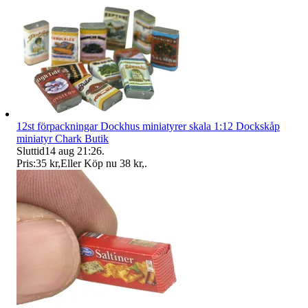
12st förpackningar Dockhus miniatyrer skala 1:12 Dockskåp
miniatyr Chark Butik
Sluttid
14 aug 21:26
.
Pris:
35 kr
,
Eller Köp nu
38 kr
,
.