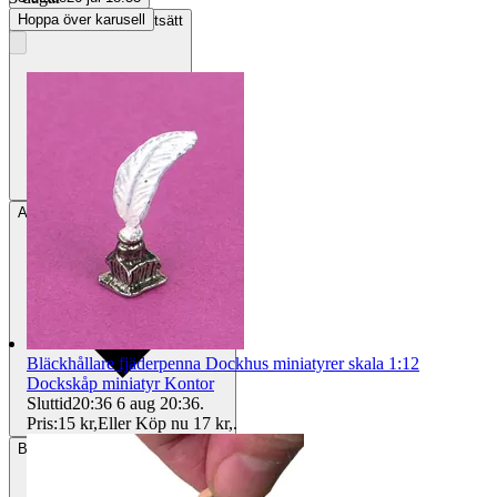
Hoppa över karusell
Frakt
39 kr Annat fraktsätt
Avhämtning
Helsingborg, Sverige
Bläckhållare fjäderpenna Dockhus miniatyrer skala 1:12
Dockskåp miniatyr Kontor
Sluttid
20:36
6 aug 20:36
.
Pris:
15 kr
,
Eller Köp nu
17 kr
,
.
Betalning
Via Tradera