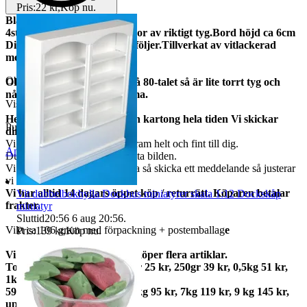
Pris:
22 kr
,
Köp nu
.
Blårutigt Caféset
4st stolar höjd ca 7,5cm.Dynor av riktigt tyg.Bord höjd ca 6cm
Diameter 7cm. Tygduk medföljer.Tillverkat av vitlackerad
metall
Objektnr
736 237 041
OBS detta set är tillverkat på 80-talet så är lite torrt tyg och
någon limrest kan förekomma.
Visningar
63
Helt oanvända.Har legat i sin kartong hela tiden Vi skickar
Publicerad
13 jun 23:13
direkt efter vi fått betalning.
Vi garanterar att allt kommer fram helt och fint till dig.
Anmäl
Sälj liknande
Du får varan som finns på första bilden.
Vi har många, behöver du flera så skicka ett meddelande så justerar
vi annonsen.
Vi har alltid 14 dagars öppet köp / returrätt. Köparen betalar
Vit dubbelbokhylla Dockhus miniatyrer skala 1:12 Dockskåp
frakter.
miniatyr
Sluttid
20:56
6 aug 20:56
.
Vikt ca 106 gram med förpackning + postemballag
e
Pris:
139 kr
,
Köp nu
.
Vi samfraktar gärna om du köper flera artiklar.
Total frakt: 50gr 15 kr, 100gr 25 kr, 250gr 39 kr, 0,5kg 51 kr,
1kg
59kr, 2kg 73 kr, 3kg 79 kr, 5kg 95 kr, 7kg 119 kr, 9 kg 145 kr,
upp till