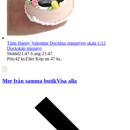
Tårta Happy Valentine Dockhus miniatyrer skala 1:12
Dockskåp miniatyr
Sluttid
21:47
6 aug 21:47
.
Pris:
42 kr
,
Eller Köp nu
47 kr
,
.
Mer från samma butik
Visa alla