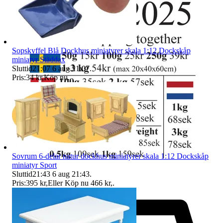
Sopskyffel Blå Dockhus miniatyrer skala 1:12 Dockskåp
miniatyr Städdax
Sluttid
21:07
6 aug 21:07
.
Pris:
34 kr
,
Köp nu
.
Sovrum 6-delar natur dockhus miniatyrer skala 1:12 Dockskåp
miniatyr Sport
Sluttid
21:43
6 aug 21:43
.
Pris:
395 kr
,
Eller Köp nu
466 kr
,
.