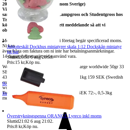
20kg 159 kr (priserna gäller inom Sverige)
Vi
samfraktar med Fyndgross, Lampgross och Studentgross hos
Tradera. Om du
köper från mer än en skicka ett meddelande så att vi
observerar det.
Moms ingår i våra priser. Har ni företag begär specificerad moms.
Ni kan
Julgotteskål Dockhus miniatyrer skala 1:12 Dockskåp miniatyr
även fråga om faktura om ni inte har betalningsanmärkningar.
jul bar
14 dagars full returrätt vid oanvänd vara.
Sluttid
20:58
6 aug 20:58
.
Pris:
15 kr
,
Köp nu
.
We also ship abroad worldwide. Freightcharge worldwide 50gr 33
SEK, 100 gr
43 SEK, 250gr 85 SEK, 0,5kg 109 SEK, 1kg 159 SEK (Swedish
crown
BoutiqueNo9
worldwide price freight)
To Denmark 0,5-3kg measure 35x24x13 SEK 72:-, 0,5-3kg
Helsingborg
,
Sverige
measure 40x40x140cm SEK 144:-
Överstrykningspenna ORANGE Lyreco inkl moms
Sluttid
21:02
6 aug 21:02
.
Pris:
8 kr
,
Köp nu
.