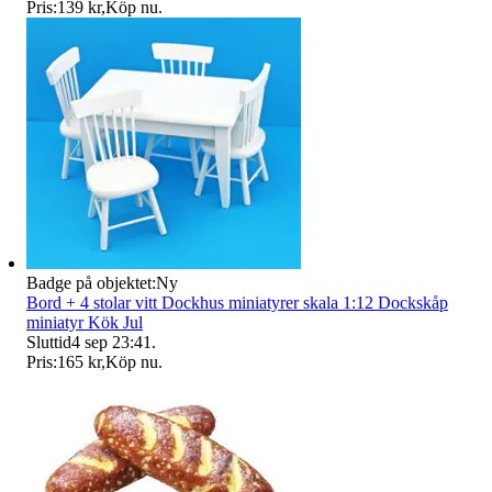
Pris:
139 kr
,
Köp nu
.
Badge på objektet:
Ny
Bord + 4 stolar vitt Dockhus miniatyrer skala 1:12 Dockskåp
miniatyr Kök Jul
Sluttid
4 sep 23:41
.
Pris:
165 kr
,
Köp nu
.