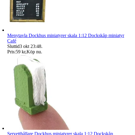
Menytavla Dockhus miniatyrer skala 1:12 Dockskåp miniatyr
Café
Sluttid
3 okt 23:48
.
Pris:
59 kr
,
Köp nu
.
Servetthållare Dockhus miniatyrer skala 1:12 Dockskåp