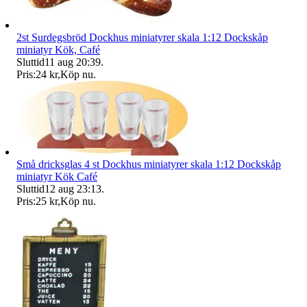
2st Surdegsbröd Dockhus miniatyrer skala 1:12 Dockskåp
miniatyr Kök, Café
Sluttid
11 aug 20:39
.
Pris:
24 kr
,
Köp nu
.
Små dricksglas 4 st Dockhus miniatyrer skala 1:12 Dockskåp
miniatyr Kök Café
Sluttid
12 aug 23:13
.
Pris:
25 kr
,
Köp nu
.