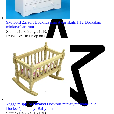
Skötbord 2:a sort Dockhus miniatyrer skala 1:12 Dockskåp
miniatyr barnrum
Sluttid
21:43
6 aug 21:43
.
Pris:
45 kr
,
Eller Köp nu
66 kr
,
.
Vagga m spjälor Omålad Dockhus miniatyrer skala 1:12
Dockskåp miniatyr Babyrum
Sluttid
21:43
6 aug 21:43
.