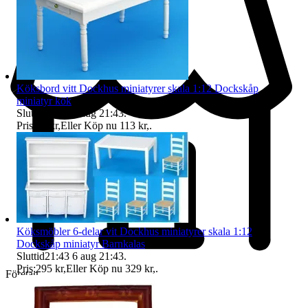
Köksbord vitt Dockhus miniatyrer skala 1:12 Dockskåp
miniatyr kök
Sluttid
21:43
6 aug 21:43
.
Pris:
98 kr
,
Eller Köp nu
113 kr
,
.
Köksmöbler 6-delar vit Dockhus miniatyrer skala 1:12
Dockskåp miniatyr Barnkalas
Sluttid
21:43
6 aug 21:43
.
Pris:
295 kr
,
Eller Köp nu
329 kr
,
.
Företag