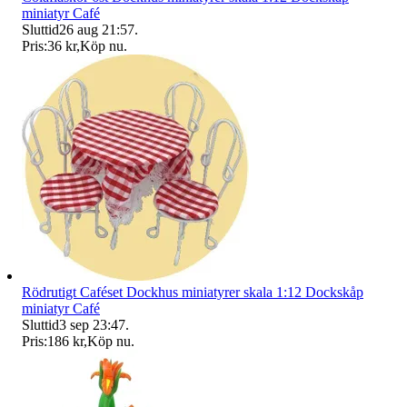
miniatyr Café
Sluttid
26 aug 21:57
.
Pris:
36 kr
,
Köp nu
.
Rödrutigt Caféset Dockhus miniatyrer skala 1:12 Dockskåp
miniatyr Café
Sluttid
3 sep 23:47
.
Pris:
186 kr
,
Köp nu
.