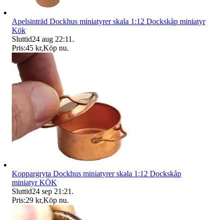
Apelsinträd Dockhus miniatyrer skala 1:12 Dockskåp miniatyr
Kök
Sluttid
24 aug 22:11
.
Pris:
45 kr
,
Köp nu
.
Koppargryta Dockhus miniatyrer skala 1:12 Dockskåp
miniatyr KÖK
Sluttid
24 sep 21:21
.
Pris:
29 kr
,
Köp nu
.