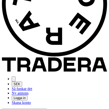
SEK
Så funkar det
Ny annons
Logga in
Skapa konto