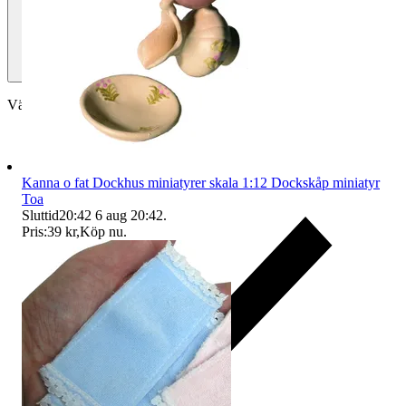
Välj till köparskydd
Kanna o fat Dockhus miniatyrer skala 1:12 Dockskåp miniatyr
Toa
Sluttid
20:42
6 aug 20:42
.
Pris:
39 kr
,
Köp nu
.