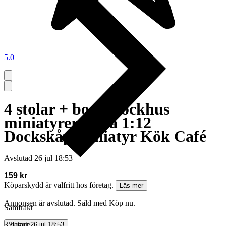
5.0
4 stolar + bord Dockhus
miniatyrer skala 1:12
Dockskåp miniatyr Kök Café
Avslutad
26 jul 18:53
159 kr
Köparskydd är valfritt hos företag.
Läs mer
Annonsen är avslutad. Såld med Köp nu.
Samfrakt
3 dagar
Slutade
26 jul 18:53