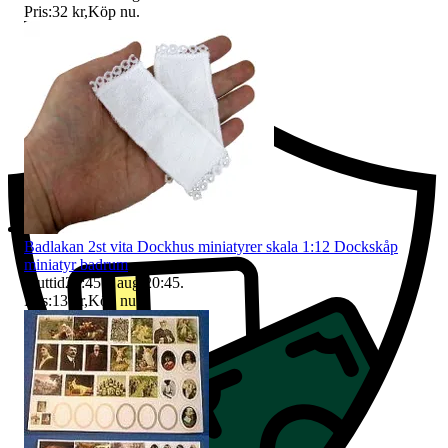
Pris:
32 kr
,
Köp nu
.
Ersättning om du inte får din vara
Badlakan 2st vita Dockhus miniatyrer skala 1:12 Dockskåp
miniatyr badrum
Sluttid
20:45
6 aug 20:45
.
Pris:
13 kr
,
Köp nu
.