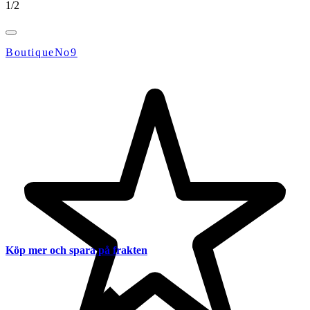
1
/
2
BoutiqueNo9
Köp mer och spara på frakten