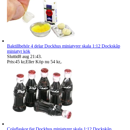
Baktillbehör 4 delar Dockhus miniatyrer skala 1:12 Dockskåp
miniatyr kök
Sluttid
8 aug 21:43
.
Pris:
45 kr
,
Eller Köp nu
54 kr
,
.
Colaflaskor 6st Dockhus miniatyrer skala 1:12 Dockskåp