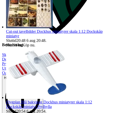
Cut-out tavelbilder Dockhus miniatyrer skala 1:12 Dockskåp
miniatyr
Sluttid
20:48
6 aug 20:48
.
Beskrivning
Pris:
31 kr
,
Köp nu
.
Skala 1:12
|
Dekoration
|
Prylpaket
|
Utomhus
|
Oanvänt
Helt ny och aldrig använd
Flygplan Blå bakvinge Dockhus miniatyrer skala 1:12
Dockskåp miniatyr Prylhylla
Sluttid
20:54
6 aug 20:54
.