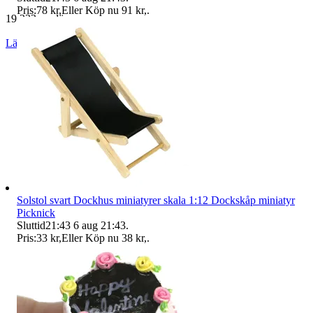
Pris:
78 kr
,
Eller Köp nu
91 kr
,
.
19 233 omdömen
Läs omdömen
Följ
Solstol svart Dockhus miniatyrer skala 1:12 Dockskåp miniatyr
Picknick
Sluttid
21:43
6 aug 21:43
.
Pris:
33 kr
,
Eller Köp nu
38 kr
,
.