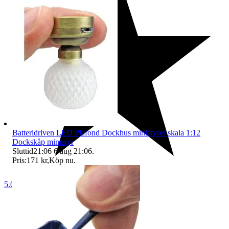
Batteridriven LED Plafond Dockhus miniatyrer skala 1:12
Dockskåp miniatyr
Sluttid
21:06
6 aug 21:06
.
Pris:
171 kr
,
Köp nu
.
5.0