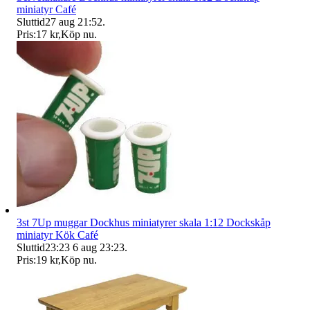
miniatyr Café
Sluttid
27 aug 21:52
.
Pris:
17 kr
,
Köp nu
.
3st 7Up muggar Dockhus miniatyrer skala 1:12 Dockskåp
miniatyr Kök Café
Sluttid
23:23
6 aug 23:23
.
Pris:
19 kr
,
Köp nu
.