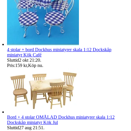
4 stolar + bord Dockhus miniatyrer skala 1:12 Dockskåp
miniatyr Kök Café
Sluttid
2 okt 21:20
.
Pris:
159 kr
,
Köp nu
.
Bord + 4 stolar OMÅLAD Dockhus miniatyrer skala 1:12
Dockskåp miniatyr Kök Jul
Sluttid
27 aug 21:51
.