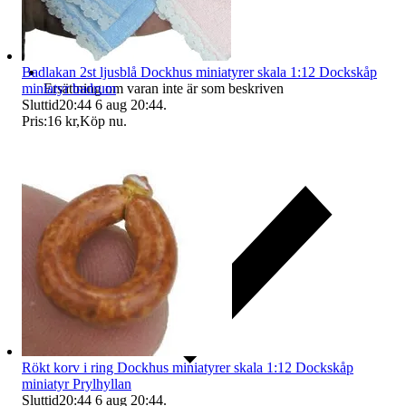
Badlakan 2st ljusblå Dockhus miniatyrer skala 1:12 Dockskåp
miniatyr badrum
Ersättning om varan inte är som beskriven
Sluttid
20:44
6 aug 20:44
.
Pris:
16 kr
,
Köp nu
.
Rökt korv i ring Dockhus miniatyrer skala 1:12 Dockskåp
miniatyr Prylhyllan
Sluttid
20:44
6 aug 20:44
.