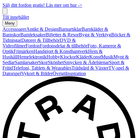
Sälj ditt fordon gratis! Läs mer om hur ->
Till innehållet
Meny
Accessoarer
Antikt & Design
Barnartiklar
Barnkläder &
Barnskor
Barnleksaker
Biljetter & Resor
Bygg & Verktyg
Böcker &
Tidningar
Datorer & Tillbehör
DVD &
Videofilmer
Fordon
Fordonsdelar & tillbehör
Foto, Kameror &
Optik
Frimärken
Handgjort & Konsthantverk
Hem &
Hushåll
Hemelektronik
Hobby
Klockor
Kläder
Konst
Musik
Mynt &
Sedlar
Samlarsaker
Skor
Skönhet
Smycken & Ädelstenar
Sport &
Fritid
Telefoni, Tablets & Wearables
Trädgård & Växter
TV-spel &
Datorspel
Vykort & Bilder
Övrigt
Inspiration