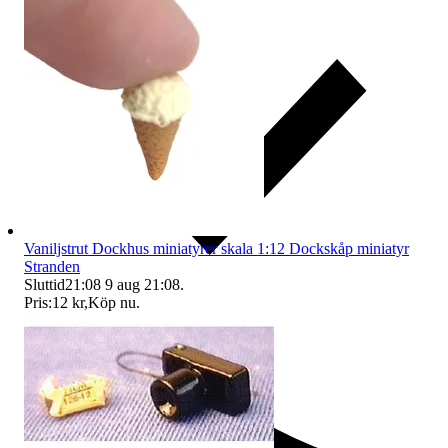
Vaniljstrut Dockhus miniatyrer skala 1:12 Dockskåp miniatyr
Stranden
Sluttid
21:08
9 aug 21:08
.
Pris:
12 kr
,
Köp nu
.
Ersättning om du inte får din vara