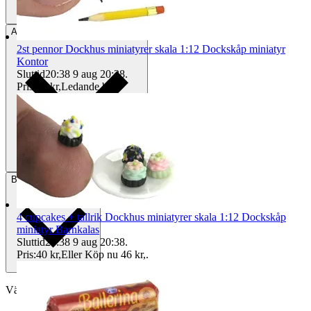
Avhämtning
Helsingborg, Sverige
2st pennor Dockhus miniatyrer skala 1:12 Dockskåp miniatyr
Kontor
Sluttid
20:38
9 aug 20:38
.
Pris:
16 kr
,
Ledande bud
.
Betalning
Via Tradera
4 cupcakes + tallrik Dockhus miniatyrer skala 1:12 Dockskåp
miniatyr Barnkalas
Sluttid
20:38
9 aug 20:38
.
Pris:
40 kr
,
Eller Köp nu
46 kr
,
.
Välj till köparskydd