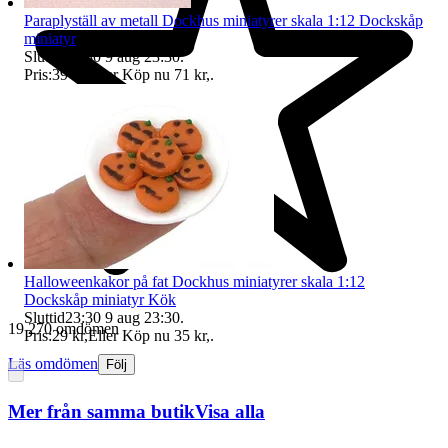
Paraplyställ av metall Dockhus miniatyrer skala 1:12 Dockskåp
miniatyr
Sluttid
23:30
9 aug 23:30
.
Pris:
39 kr
,
Eller Köp nu
71 kr
,
.
Halloweenkakor på fat Dockhus miniatyrer skala 1:12
Dockskåp miniatyr Kök
Sluttid
23:30
9 aug 23:30
.
19 270 omdömen
Pris:
29 kr
,
Eller Köp nu
35 kr
,
.
Läs omdömen
Följ
Mer från samma butik
Visa alla