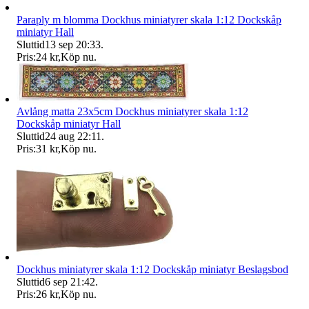
Paraply m blomma Dockhus miniatyrer skala 1:12 Dockskåp
miniatyr Hall
Sluttid
13 sep 20:33
.
Pris:
24 kr
,
Köp nu
.
Avlång matta 23x5cm Dockhus miniatyrer skala 1:12
Dockskåp miniatyr Hall
Sluttid
24 aug 22:11
.
Pris:
31 kr
,
Köp nu
.
Dockhus miniatyrer skala 1:12 Dockskåp miniatyr Beslagsbod
Sluttid
6 sep 21:42
.
Pris:
26 kr
,
Köp nu
.