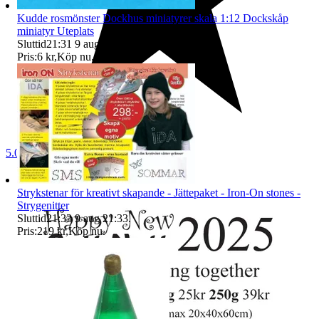
Kudde rosmönster Dockhus miniatyrer skala 1:12 Dockskåp
miniatyr Uteplats
Sluttid
21:31
9 aug 21:31
.
Pris:
6 kr
,
Köp nu
.
5.0
Strykstenar för kreativt skapande - Jättepaket - Iron-On stones -
Strygenitter
Sluttid
21:33
9 aug 21:33
.
Pris:
219 kr
,
Köp nu
.