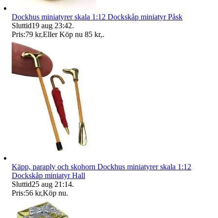
Dockhus miniatyrer skala 1:12 Dockskåp miniatyr Påsk
Sluttid
19 aug 23:42
.
Pris:
79 kr
,
Eller Köp nu
85 kr
,
.
Käpp, paraply och skohorn Dockhus miniatyrer skala 1:12
Dockskåp miniatyr Hall
Sluttid
25 aug 21:14
.
Pris:
56 kr
,
Köp nu
.