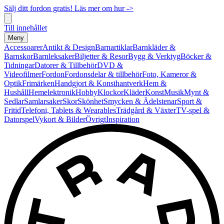
Sälj ditt fordon gratis! Läs mer om hur ->
Till innehållet
Meny
Accessoarer
Antikt & Design
Barnartiklar
Barnkläder &
Barnskor
Barnleksaker
Biljetter & Resor
Bygg & Verktyg
Böcker &
Tidningar
Datorer & Tillbehör
DVD &
Videofilmer
Fordon
Fordonsdelar & tillbehör
Foto, Kameror &
Optik
Frimärken
Handgjort & Konsthantverk
Hem &
Hushåll
Hemelektronik
Hobby
Klockor
Kläder
Konst
Musik
Mynt &
Sedlar
Samlarsaker
Skor
Skönhet
Smycken & Ädelstenar
Sport &
Fritid
Telefoni, Tablets & Wearables
Trädgård & Växter
TV-spel &
Datorspel
Vykort & Bilder
Övrigt
Inspiration