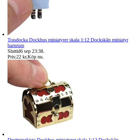
Trasdocka Dockhus miniatyrer skala 1:12 Dockskåp miniatyr
barnrum
Sluttid
6 sep 23:38
.
Pris:
22 kr
,
Köp nu
.
Drottningkista Dockhus miniatyrer skala 1:12 Dockskåp