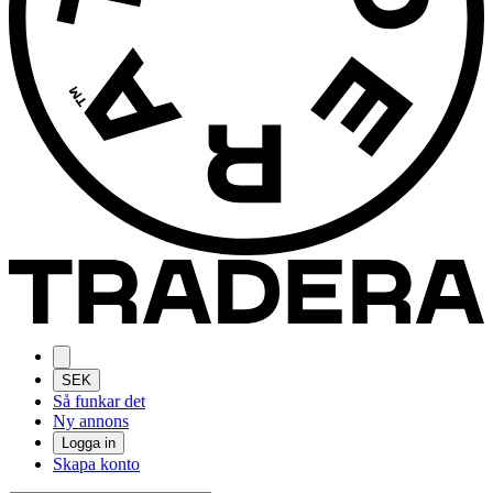
SEK
Så funkar det
Ny annons
Logga in
Skapa konto