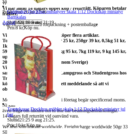
Visningar
26
vi annonsen.
Vi har alltid 14 dagars öppet köp / returrätt. Köparen betalar
Guldpaket Dockhus miniatyrer skala 1:12 Dockskåp miniatyr
Publicerad
26 jul 21:46
frakter.
Barnkalas
Anmäl
Sluttid
21:19
9 aug 21:19
.
Sälj liknande
Vikt ca 15 gram med förpackning + postemballag
e
Pris:
8 kr
,
Köp nu
.
Vi samfraktar gärna om du köper flera artiklar.
Total frakt: 50gr 15 kr, 100gr 25 kr, 250gr 39 kr, 0,5kg 51 kr,
1kg
59kr, 2kg 73 kr, 3kg 79 kr, 5kg 95 kr, 7kg 119 kr, 9 kg 145 kr,
upp till
20kg 159 kr (priserna gäller inom Sverige)
Vi
samfraktar med Fyndgross, Lampgross och Studentgross hos
Tradera. Om du
köper från mer än en skicka ett meddelande så att vi
observerar det.
Moms ingår i våra priser. Har ni företag begär specificerad moms.
Ni kan
Tomtekasse Dockhus möbler skala 1:12 Dockskåp miniatyr jul
även fråga om faktura om ni inte har betalningsanmärkningar.
bar
14 dagars full returrätt vid oanvänd vara.
Sluttid
21:25
9 aug 21:25
.
Pris:
10 kr
,
Köp nu
.
We also ship abroad worldwide. Freightcharge worldwide 50gr 33
SEK, 100 gr