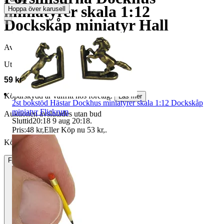
miniatyrer skala 1:12
Hoppa över karusell
Dockskåp miniatyr Hall
Avslutad
4 aug 21:46
Utropspris
59 kr
Köparskydd är valfritt hos företag.
Läs mer
2st bokstöd Hästar Dockhus miniatyrer skala 1:12 Dockskåp
miniatyr Flickrum
Auktionen avslutades utan bud
Sluttid
20:18
9 aug 20:18
.
Pris:
48 kr
,
Eller Köp nu
53 kr
,
.
Köpförfrågan är tyvärr inte tillgänglig.
Frakt
15 kr Annat fraktsätt