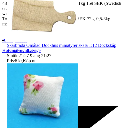
43 SEK, 250gr 85 SEK, 0,5kg 109 SEK, 1kg 159 SEK (Swedish
crown
worldwide price freight)
To Denmark 0,5-3kg measure 35x24x13 SEK 72:-, 0,5-3kg
measure 40x40x140cm SEK 144:-
BoutiqueNo9
Skärbräda Omålad Dockhus miniatyrer skala 1:12 Dockskåp
Helsingborg
,
Sverige
miniatyr Julbak
Sluttid
21:27
9 aug 21:27
.
Pris:
6 kr
,
Köp nu
.