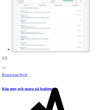
1
/
3
BoutiqueNo9
Köp mer och spara på frakten