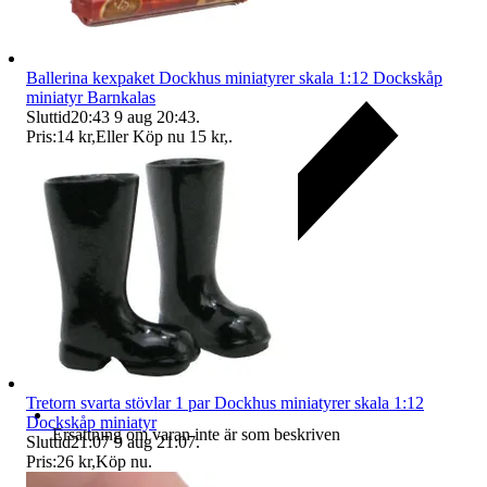
Ballerina kexpaket Dockhus miniatyrer skala 1:12 Dockskåp
miniatyr Barnkalas
Sluttid
20:43
9 aug 20:43
.
Pris:
14 kr
,
Eller Köp nu
15 kr
,
.
Tretorn svarta stövlar 1 par Dockhus miniatyrer skala 1:12
Dockskåp miniatyr
Ersättning om varan inte är som beskriven
Sluttid
21:07
9 aug 21:07
.
Pris:
26 kr
,
Köp nu
.