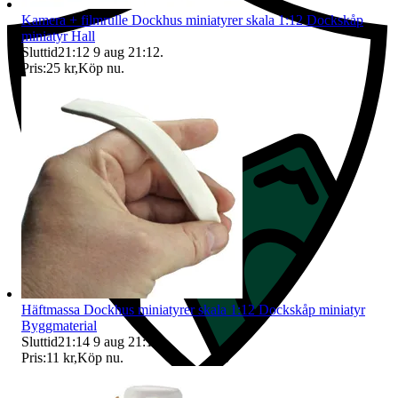
Kamera + filmrulle Dockhus miniatyrer skala 1:12 Dockskåp
miniatyr Hall
Sluttid
21:12
9 aug 21:12
.
Pris:
25 kr
,
Köp nu
.
Häftmassa Dockhus miniatyrer skala 1:12 Dockskåp miniatyr
Byggmaterial
Sluttid
21:14
9 aug 21:14
.
Pris:
11 kr
,
Köp nu
.