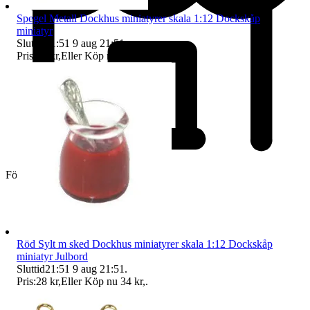
Spegel Metall Dockhus miniatyrer skala 1:12 Dockskåp
miniatyr
Sluttid
21:51
9 aug 21:51
.
Pris:
49 kr
,
Eller Köp nu
61 kr
,
.
Företag
Röd Sylt m sked Dockhus miniatyrer skala 1:12 Dockskåp
miniatyr Julbord
Sluttid
21:51
9 aug 21:51
.
Pris:
28 kr
,
Eller Köp nu
34 kr
,
.