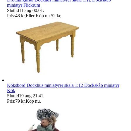
miniatyr Flickrum
Sluttid
11 aug 00:01
.
Pris:
48 kr
,
Eller Köp nu
52 kr
,
.
Köksbord Dockhus miniatyrer skala 1:12 Dockskåp miniatyr
Kök
Sluttid
19 aug 21:41
.
Pris:
79 kr
,
Köp nu
.