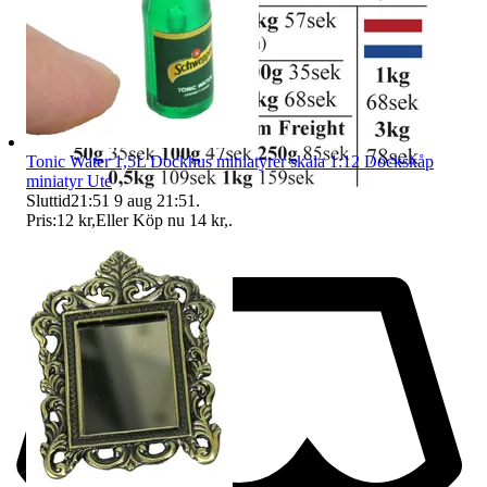
Tonic Water 1,5L Dockhus miniatyrer skala 1:12 Dockskåp
miniatyr Ute
Sluttid
21:51
9 aug 21:51
.
Pris:
12 kr
,
Eller Köp nu
14 kr
,
.