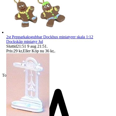
2st Pepparkaksgubbar Dockhus miniatyrer skala 1:12
Dockskåp miniatyr Jul
Sluttid
21:51
9 aug 21:51
.
Pris:
29 kr
,
Eller Köp nu
36 kr
,
.
Toppsäljare