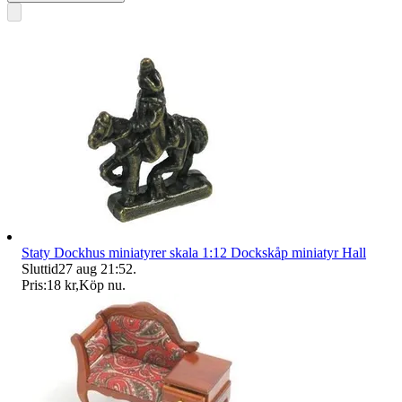
Staty Dockhus miniatyrer skala 1:12 Dockskåp miniatyr Hall
Sluttid
27 aug 21:52
.
Pris:
18 kr
,
Köp nu
.