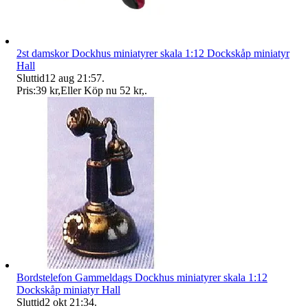
2st damskor Dockhus miniatyrer skala 1:12 Dockskåp miniatyr
Hall
Sluttid
12 aug 21:57
.
Pris:
39 kr
,
Eller Köp nu
52 kr
,
.
Bordstelefon Gammeldags Dockhus miniatyrer skala 1:12
Dockskåp miniatyr Hall
Sluttid
2 okt 21:34
.