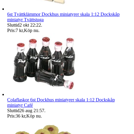
6st Tvättklämmor Dockhus miniatyrer skala 1:12 Dockskåp
miniatyr Tvättstuga
Sluttid
2 okt 22:22
.
Pris:
7 kr
,
Köp nu
.
Colaflaskor 6st Dockhus miniatyrer skala 1:12 Dockskåp
miniatyr Café
Sluttid
26 aug 21:57
.
Pris:
36 kr
,
Köp nu
.