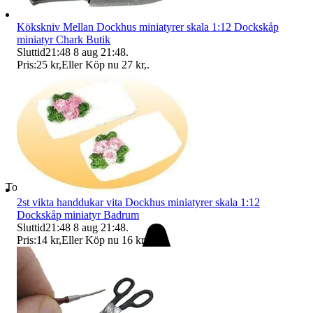
Kökskniv Mellan Dockhus miniatyrer skala 1:12 Dockskåp
miniatyr Chark Butik
Sluttid
21:48
8 aug 21:48
.
Pris:
25 kr
,
Eller Köp nu
27 kr
,
.
Toppsäljare
2st vikta handdukar vita Dockhus miniatyrer skala 1:12
Dockskåp miniatyr Badrum
Sluttid
21:48
8 aug 21:48
.
Pris:
14 kr
,
Eller Köp nu
16 kr
,
.