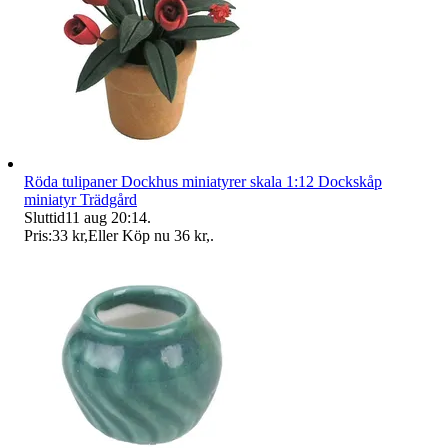
Röda tulipaner Dockhus miniatyrer skala 1:12 Dockskåp
miniatyr Trädgård
Sluttid
11 aug 20:14
.
Pris:
33 kr
,
Eller Köp nu
36 kr
,
.