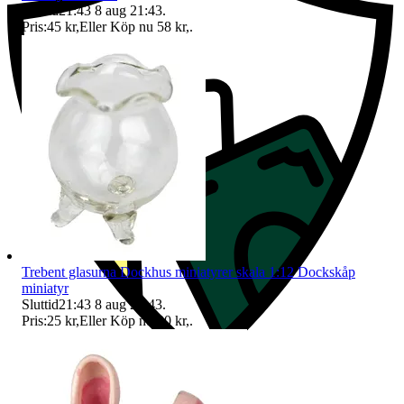
Sluttid
21:43
8 aug 21:43
.
Pris:
45 kr
,
Eller Köp nu
58 kr
,
.
Trebent glasurna Dockhus miniatyrer skala 1:12 Dockskåp
miniatyr
Sluttid
21:43
8 aug 21:43
.
Pris:
25 kr
,
Eller Köp nu
30 kr
,
.