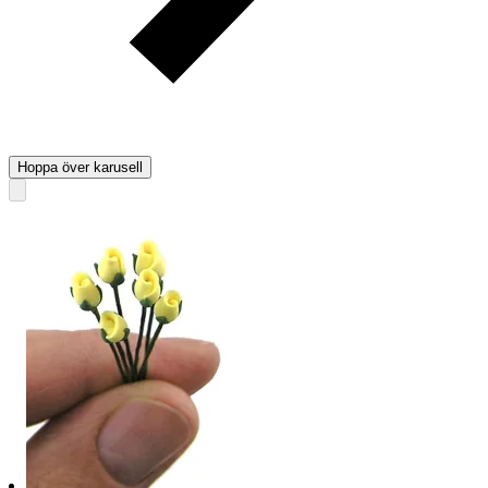
Hoppa över karusell