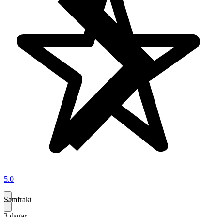
5.0
Samfrakt
3 dagar