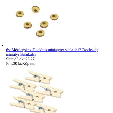
6st Mördegskex Dockhus miniatyrer skala 1:12 Dockskåp
miniatyr Barnkalas
Sluttid
3 okt 23:27
.
Pris:
30 kr
,
Köp nu
.