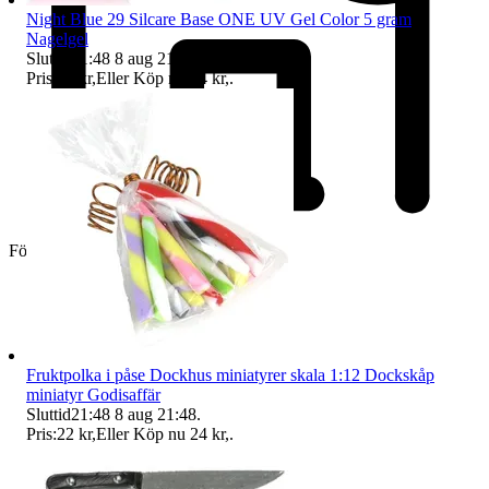
Night Blue 29 Silcare Base ONE UV Gel Color 5 gram
Nagelgel
Sluttid
21:48
8 aug 21:48
.
Pris:
23 kr
,
Eller Köp nu
24 kr
,
.
Företag
Fruktpolka i påse Dockhus miniatyrer skala 1:12 Dockskåp
miniatyr Godisaffär
Sluttid
21:48
8 aug 21:48
.
Pris:
22 kr
,
Eller Köp nu
24 kr
,
.