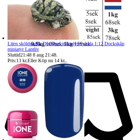
Liten sköldpadda Dockhus miniatyrer skala 1:12 Dockskåp
miniatyr Lantliv
Sluttid
21:48
8 aug 21:48
.
Pris:
13 kr
,
Eller Köp nu
14 kr
,
.