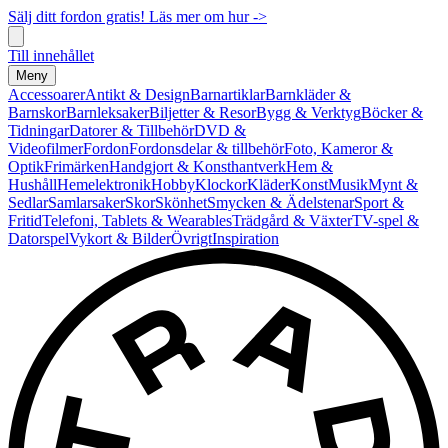
Sälj ditt fordon gratis! Läs mer om hur ->
Till innehållet
Meny
Accessoarer
Antikt & Design
Barnartiklar
Barnkläder &
Barnskor
Barnleksaker
Biljetter & Resor
Bygg & Verktyg
Böcker &
Tidningar
Datorer & Tillbehör
DVD &
Videofilmer
Fordon
Fordonsdelar & tillbehör
Foto, Kameror &
Optik
Frimärken
Handgjort & Konsthantverk
Hem &
Hushåll
Hemelektronik
Hobby
Klockor
Kläder
Konst
Musik
Mynt &
Sedlar
Samlarsaker
Skor
Skönhet
Smycken & Ädelstenar
Sport &
Fritid
Telefoni, Tablets & Wearables
Trädgård & Växter
TV-spel &
Datorspel
Vykort & Bilder
Övrigt
Inspiration