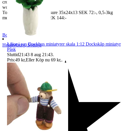
crown
worldwide price freight)
To Denmark 0,5-3kg measure 35x24x13 SEK 72:-, 0,5-3kg
measure 40x40x140cm SEK 144:-
BoutiqueNo9
Liljor i vas Dockhus miniatyrer skala 1:12 Dockskåp miniatyr
Helsingborg
,
Sverige
Påsk
Sluttid
21:43
8 aug 21:43
.
Pris:
49 kr
,
Eller Köp nu
69 kr
,
.