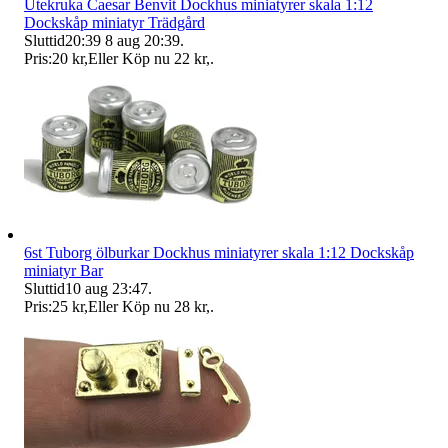
Utekruka Caesar Benvit Dockhus miniatyrer skala 1:12
Dockskåp miniatyr Trädgård
Sluttid
20:39
8 aug 20:39
.
Pris:
20 kr
,
Eller Köp nu
22 kr
,
.
6st Tuborg ölburkar Dockhus miniatyrer skala 1:12 Dockskåp
miniatyr Bar
Sluttid
10 aug 23:47
.
Pris:
25 kr
,
Eller Köp nu
28 kr
,
.