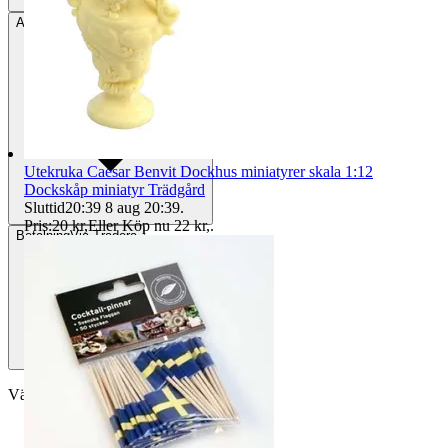
Avhämtning
Helsingborg, Sverige
Utekruka Caesar Benvit Dockhus miniatyrer skala 1:12
Dockskåp miniatyr Trädgård
Sluttid
20:39
8 aug 20:39
.
Pris:
20 kr
,
Eller Köp nu
22 kr
,
.
Betalning
Via Tradera
Välj till köparskydd