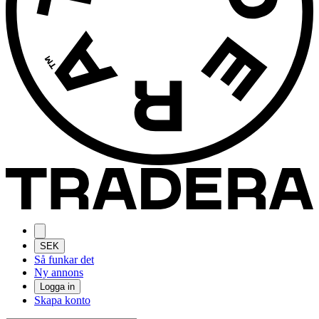
SEK
Så funkar det
Ny annons
Logga in
Skapa konto