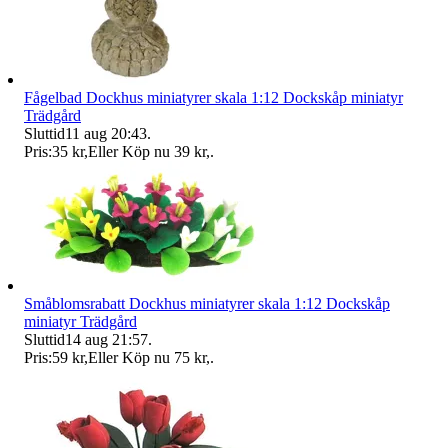
Fågelbad Dockhus miniatyrer skala 1:12 Dockskåp miniatyr
Trädgård
Sluttid
11 aug 20:43
.
Pris:
35 kr
,
Eller Köp nu
39 kr
,
.
Småblomsrabatt Dockhus miniatyrer skala 1:12 Dockskåp
miniatyr Trädgård
Sluttid
14 aug 21:57
.
Pris:
59 kr
,
Eller Köp nu
75 kr
,
.