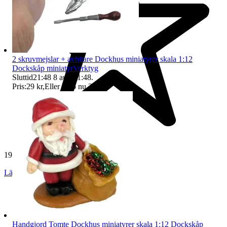
2 skruvmejslar + avbitare Dockhus miniatyrer skala 1:12
Dockskåp miniatyrVerktyg
Sluttid
21:48
8 aug 21:48
.
Pris:
29 kr
,
Eller Köp nu
37 kr
,
.
19 269 omdömen
Läs omdömen
Följ
Handgjord Tomte Dockhus miniatyrer skala 1:12 Dockskåp