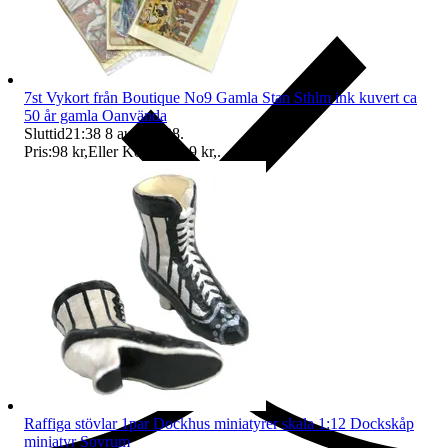
7st Vykort från Boutique No9 Gamla Stan Sthlm ink kuvert ca
50 år gamla Oanvända
Sluttid
21:38
8 aug 21:38
.
Pris:
98 kr
,
Eller Köp nu
119 kr
,
.
Ersättning om du inte får din vara
Raffiga stövlar 1par Dockhus miniatyrer skala 1:12 Dockskåp
miniatyr Sovrum