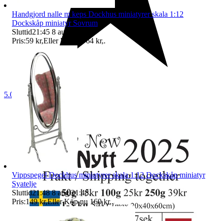
Handgjord nalle m keps Dockhus miniatyrer skala 1:12
Dockskåp miniatyr Sovrum
Sluttid
21:45
8 aug 21:45
.
Pris:
59 kr
,
Eller Köp nu
64 kr
,
.
5.0
Vippspegel Dockhus miniatyrer skala 1:12 Dockskåp miniatyr
Syatelje
Sluttid
21:48
8 aug 21:48
.
Pris:
149 kr
,
Eller Köp nu
160 kr
,
.