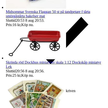
Midsommar Svenska Flaggan 50 st på tandpetare f tårta
smörgåstårta bakelser mat
Sluttid
20:53
8 aug 20:53
.
Pris:
16 kr
,
Köp nu
.
Skrinda röd Dockhus miniatyrer skala 1:12 Dockskåp miniatyr
Lek
Sluttid
20:56
8 aug 20:56
.
Pris:
25 kr
,
Köp nu
.
Ersättning om varan inte är som beskriven