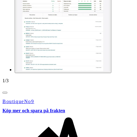
1
/
3
BoutiqueNo9
Köp mer och spara på frakten