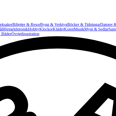
eksaker
Biljetter & Resor
Bygg & Verktyg
Böcker & Tidningar
Datorer &
ll
Hemelektronik
Hobby
Klockor
Kläder
Konst
Musik
Mynt & Sedlar
Saml
 Bilder
Övrigt
Inspiration