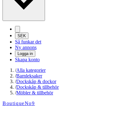
SEK
Så funkar det
Ny annons
Logga in
Skapa konto
/
Alla kategorier
/
Barnleksaker
/
Dockskåp & dockor
/
Dockskåp & tillbehör
/
Möbler & tillbehör
BoutiqueNo9