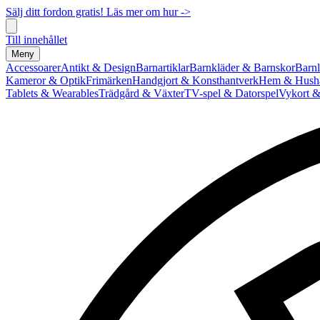
Sälj ditt fordon gratis! Läs mer om hur ->
Till innehållet
Meny
Accessoarer
Antikt & Design
Barnartiklar
Barnkläder & Barnskor
Barnl
Kameror & Optik
Frimärken
Handgjort & Konsthantverk
Hem & Hushå
Tablets & Wearables
Trädgård & Växter
TV-spel & Datorspel
Vykort &