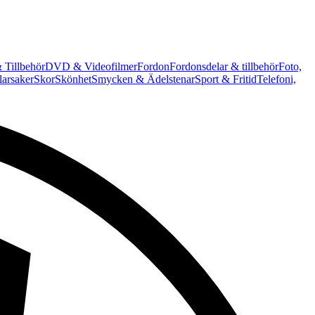
 Tillbehör
DVD & Videofilmer
Fordon
Fordonsdelar & tillbehör
Foto,
arsaker
Skor
Skönhet
Smycken & Ädelstenar
Sport & Fritid
Telefoni,