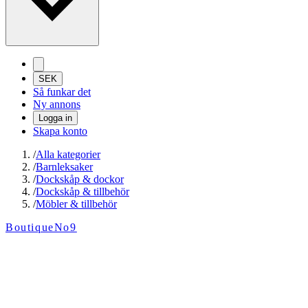
SEK
Så funkar det
Ny annons
Logga in
Skapa konto
/
Alla kategorier
/
Barnleksaker
/
Dockskåp & dockor
/
Dockskåp & tillbehör
/
Möbler & tillbehör
BoutiqueNo9