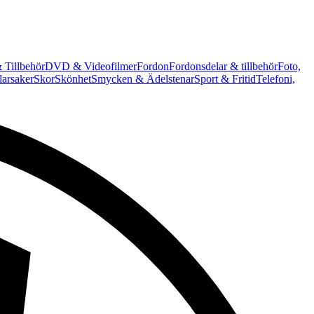
 Tillbehör
DVD & Videofilmer
Fordon
Fordonsdelar & tillbehör
Foto,
arsaker
Skor
Skönhet
Smycken & Ädelstenar
Sport & Fritid
Telefoni,