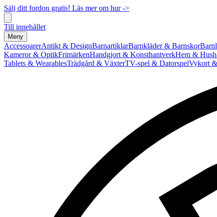
Sälj ditt fordon gratis! Läs mer om hur ->
Till innehållet
Meny
Accessoarer
Antikt & Design
Barnartiklar
Barnkläder & Barnskor
Barnl
Kameror & Optik
Frimärken
Handgjort & Konsthantverk
Hem & Hushå
Tablets & Wearables
Trädgård & Växter
TV-spel & Datorspel
Vykort &