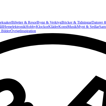
eksaker
Biljetter & Resor
Bygg & Verktyg
Böcker & Tidningar
Datorer &
ll
Hemelektronik
Hobby
Klockor
Kläder
Konst
Musik
Mynt & Sedlar
Saml
 Bilder
Övrigt
Inspiration