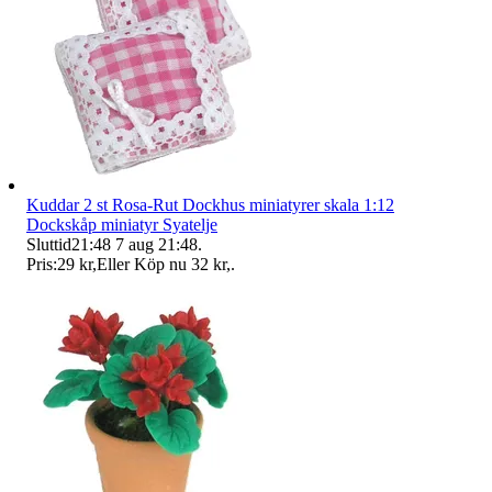
Kuddar 2 st Rosa-Rut Dockhus miniatyrer skala 1:12
Dockskåp miniatyr Syatelje
Sluttid
21:48
7 aug 21:48
.
Pris:
29 kr
,
Eller Köp nu
32 kr
,
.