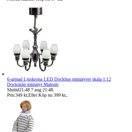
6-armad Ljuskrona LED Dockhus miniatyrer skala 1:12
Dockskåp miniatyr Matrum
Sluttid
21:48
7 aug 21:48
.
Pris:
349 kr
,
Eller Köp nu
399 kr
,
.