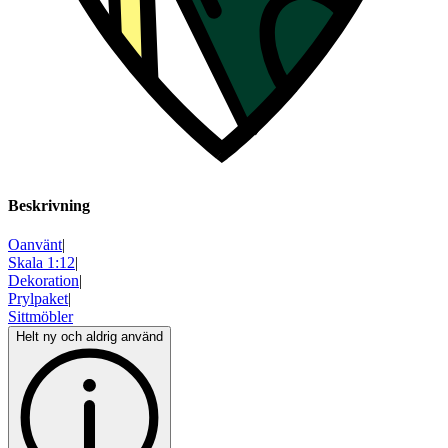
Beskrivning
Oanvänt
|
Skala 1:12
|
Dekoration
|
Prylpaket
|
Sittmöbler
Helt ny och aldrig använd