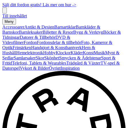
Sälj ditt fordon gratis! Läs mer om hur ->
Till innehållet
Meny
Accessoarer
Antikt & Design
Barnartiklar
Barnkläder &
Barnskor
Barnleksaker
Biljetter & Resor
Bygg & Verktyg
Böcker &
Tidningar
Datorer & Tillbehör
DVD &
Videofilmer
Fordon
Fordonsdelar & tillbehör
Foto, Kameror &
Optik
Frimärken
Handgjort & Konsthantverk
Hem &
Hushåll
Hemelektronik
Hobby
Klockor
Kläder
Konst
Musik
Mynt &
Sedlar
Samlarsaker
Skor
Skönhet
Smycken & Ädelstenar
Sport &
Fritid
Telefoni, Tablets & Wearables
Trädgård & Växter
TV-spel &
Datorspel
Vykort & Bilder
Övrigt
Inspiration