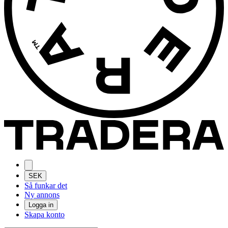
SEK
Så funkar det
Ny annons
Logga in
Skapa konto