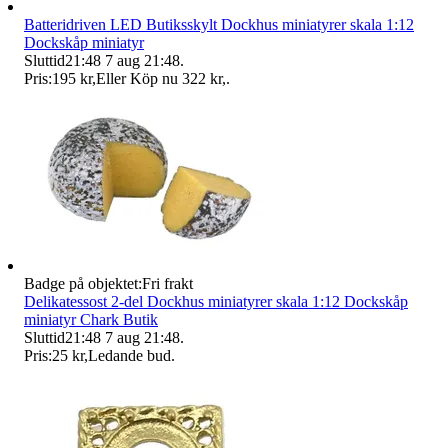
Batteridriven LED Butiksskylt Dockhus miniatyrer skala 1:12
Dockskåp miniatyr
Sluttid
21:48
7 aug 21:48
.
Pris:
195 kr
,
Eller Köp nu
322 kr
,
.
Badge på objektet:
Fri frakt
Delikatessost 2-del Dockhus miniatyrer skala 1:12 Dockskåp
miniatyr Chark Butik
Sluttid
21:48
7 aug 21:48
.
Pris:
25 kr
,
Ledande bud
.