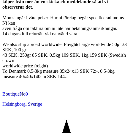
köper från mer än en skicka ett meddelande så att vi
observerar det.
Moms ingår i våra priser. Har ni företag begär specificerad moms.
Ni kan
även fråga om faktura om ni inte har betalningsanmärkningar.
14 dagars full returrätt vid oanvänd vara.
We also ship abroad worldwide. Freightcharge worldwide 50gr 33
SEK, 100 gr
43 SEK, 250gr 85 SEK, 0,5kg 109 SEK, 1kg 159 SEK (Swedish
crown
worldwide price freight)
To Denmark 0,5-3kg measure 35x24x13 SEK 72:-, 0,5-3kg
measure 40x40x140cm SEK 144:-
BoutiqueNo9
Helsingborg
,
Sverige