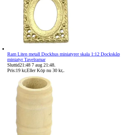
Ram Liten metall Dockhus miniatyrer skala 1:12 Dockskåp
miniatyr Tavelramar
Sluttid
21:48
7 aug 21:48
.
Pris:
19 kr
,
Eller Köp nu
30 kr
,
.