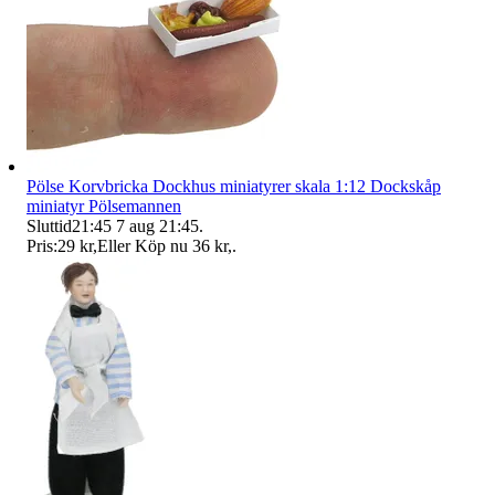
Pölse Korvbricka Dockhus miniatyrer skala 1:12 Dockskåp
miniatyr Pölsemannen
Sluttid
21:45
7 aug 21:45
.
Pris:
29 kr
,
Eller Köp nu
36 kr
,
.