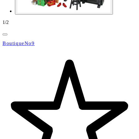
1
/
2
BoutiqueNo9