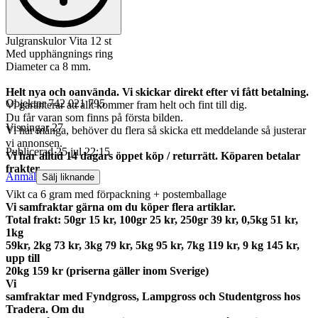
Julgranskulor Vita 12 st
Med upphängnings ring
Diameter ca 8 mm.
Helt nya och oanvända. Vi skickar direkt efter vi fått betalning.
Objektnr
742 021 795
Vi garanterar att allt kommer fram helt och fint till dig.
Du får varan som finns på första bilden.
Visningar
27
Vi har många, behöver du flera så skicka ett meddelande så justerar
vi annonsen.
Publicerad
25 jul 22:15
Vi har alltid 14 dagars öppet köp / returrätt. Köparen betalar
frakter.
Anmäl
Sälj liknande
Vikt ca 6 gram med förpackning + postemballage
Vi samfraktar gärna om du köper flera artiklar.
Total frakt: 50gr 15 kr, 100gr 25 kr, 250gr 39 kr, 0,5kg 51 kr,
1kg
59kr, 2kg 73 kr, 3kg 79 kr, 5kg 95 kr, 7kg 119 kr, 9 kg 145 kr,
upp till
20kg 159 kr (priserna gäller inom Sverige)
Vi
samfraktar med Fyndgross, Lampgross och Studentgross hos
Tradera. Om du