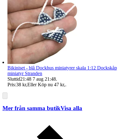
Bikiniset - blå Dockhus miniatyrer skala 1:12 Dockskåp
miniatyr Stranden
Sluttid
21:48
7 aug 21:48
.
Pris:
38 kr
,
Eller Köp nu
47 kr
,
.
Mer från samma butik
Visa alla