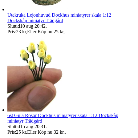
Utekruka Lejonhuvud Dockhus miniatyrer skala 1:12
Dockskåp miniatyr Trädgård
Sluttid
10 aug 20:42
.
Pris:
23 kr
,
Eller Köp nu
25 kr
,
.
6st Gula Rosor Dockhus miniatyrer skala 1:12 Dockskåp
miniatyr Trädgård
Sluttid
15 aug 20:31
.
Pris:
25 kr
,
Eller Köp nu
32 kr
,
.