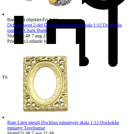
Badge på objektet:
Fri frakt
Delikatessost 2-del Dockhus miniatyrer skala 1:12 Dockskåp
miniatyr Chark Butik
Sluttid
21:48
7 aug 21:48
.
Pris:
25 kr
,
Ledande bud
.
Företag
Ram Liten metall Dockhus miniatyrer skala 1:12 Dockskåp
miniatyr Tavelramar
Sluttid
21:48
7 aug 21:48
.