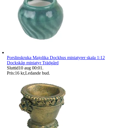
Porslinskruka Majolika Dockhus miniatyrer skala 1:12
Dockskåp miniatyr Trädgård
Sluttid
10 aug 00:01
.
Pris:
16 kr
,
Ledande bud
.