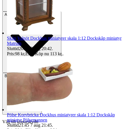
Avhämtning
Helsingborg, Sverige
Skåp Valnöt Dockhus miniatyrer skala 1:12 Dockskåp miniatyr
Matrum
Sluttid
20:42
7 aug 20:42
.
Pris:
98 kr
,
Eller Köp nu
113 kr
,
.
Betalning
Via Tradera
Pölse Korvbricka Dockhus miniatyrer skala 1:12 Dockskåp
miniatyr Pölsemannen
Välj till köparskydd
Sluttid
21:45
7 aug 21:45
.