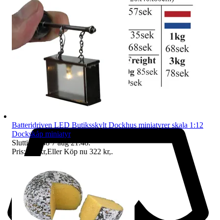
Batteridriven LED Butiksskylt Dockhus miniatyrer skala 1:12
Dockskåp miniatyr
Sluttid
21:48
7 aug 21:48
.
Pris:
195 kr
,
Eller Köp nu
322 kr
,
.