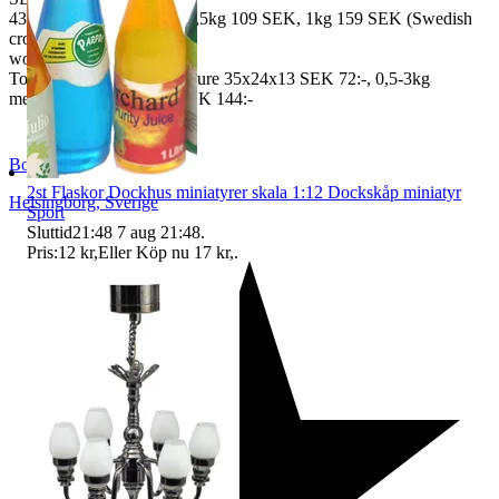
43 SEK, 250gr 85 SEK, 0,5kg 109 SEK, 1kg 159 SEK (Swedish
crown
worldwide price freight)
To Denmark 0,5-3kg measure 35x24x13 SEK 72:-, 0,5-3kg
measure 40x40x140cm SEK 144:-
BoutiqueNo9
2st Flaskor Dockhus miniatyrer skala 1:12 Dockskåp miniatyr
Helsingborg
,
Sverige
Sport
Sluttid
21:48
7 aug 21:48
.
Pris:
12 kr
,
Eller Köp nu
17 kr
,
.