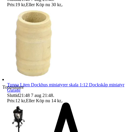
Pris:
19 kr
,
Eller Köp nu
30 kr
,
.
Tunna Liten Dockhus miniatyrer skala 1:12 Dockskåp miniatyr
Toppsäljare
Garage
Sluttid
21:48
7 aug 21:48
.
Pris:
12 kr
,
Eller Köp nu
14 kr
,
.