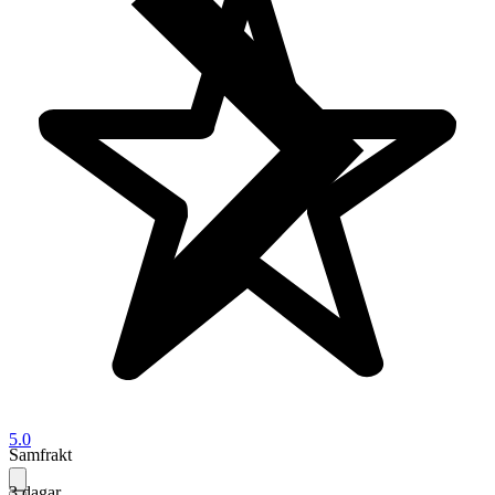
5.0
Samfrakt
3 dagar