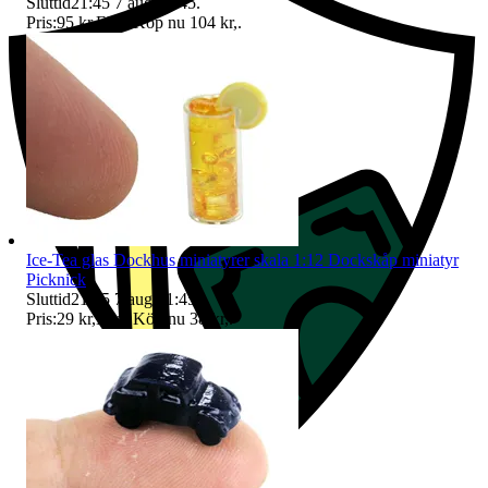
Sluttid
21:45
7 aug 21:45
.
Pris:
95 kr
,
Eller Köp nu
104 kr
,
.
Ice-Tea glas Dockhus miniatyrer skala 1:12 Dockskåp miniatyr
Picknick
Sluttid
21:45
7 aug 21:45
.
Pris:
29 kr
,
Eller Köp nu
38 kr
,
.