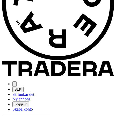
SEK
Så funkar det
Ny annons
Logga in
Skapa konto