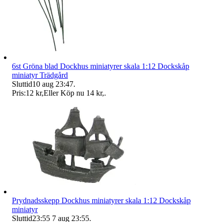
6st Gröna blad Dockhus miniatyrer skala 1:12 Dockskåp
miniatyr Trädgård
Sluttid
10 aug 23:47
.
Pris:
12 kr
,
Eller Köp nu
14 kr
,
.
Prydnadsskepp Dockhus miniatyrer skala 1:12 Dockskåp
miniatyr
Sluttid
23:55
7 aug 23:55
.