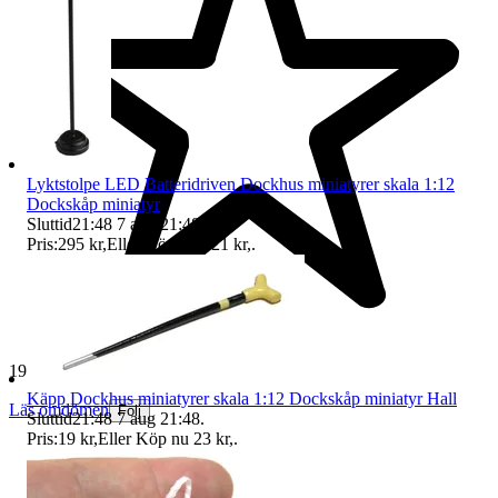
Lyktstolpe LED Batteridriven Dockhus miniatyrer skala 1:12
Dockskåp miniatyr
Sluttid
21:48
7 aug 21:48
.
Pris:
295 kr
,
Eller Köp nu
321 kr
,
.
19 236 omdömen
Käpp Dockhus miniatyrer skala 1:12 Dockskåp miniatyr Hall
Läs omdömen
Följ
Sluttid
21:48
7 aug 21:48
.
Pris:
19 kr
,
Eller Köp nu
23 kr
,
.