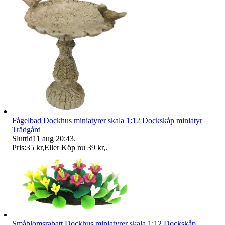
Fågelbad Dockhus miniatyrer skala 1:12 Dockskåp miniatyr
Trädgård
Sluttid
11 aug 20:43
.
Pris:
35 kr
,
Eller Köp nu
39 kr
,
.
Småblomsrabatt Dockhus miniatyrer skala 1:12 Dockskåp