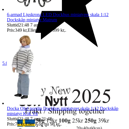
6-armad Ljuskrona LED Dockhus miniatyrer skala 1:12
Dockskåp miniatyr Matrum
Sluttid
21:48
7 aug 21:48
.
Pris:
349 kr
,
Eller Köp nu
399 kr
,
.
5.0
Docka Olof porslin Dockhus miniatyrer skala 1:12 Dockskåp
miniatyr Kök Vit
Sluttid
21:48
7 aug 21:48
.
Pris:
78 kr
,
Eller Köp nu
98 kr
,
.