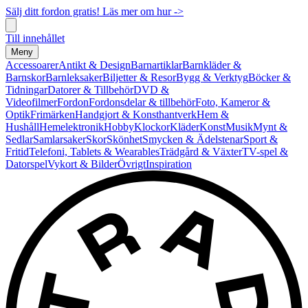
Sälj ditt fordon gratis! Läs mer om hur ->
Till innehållet
Meny
Accessoarer
Antikt & Design
Barnartiklar
Barnkläder &
Barnskor
Barnleksaker
Biljetter & Resor
Bygg & Verktyg
Böcker &
Tidningar
Datorer & Tillbehör
DVD &
Videofilmer
Fordon
Fordonsdelar & tillbehör
Foto, Kameror &
Optik
Frimärken
Handgjort & Konsthantverk
Hem &
Hushåll
Hemelektronik
Hobby
Klockor
Kläder
Konst
Musik
Mynt &
Sedlar
Samlarsaker
Skor
Skönhet
Smycken & Ädelstenar
Sport &
Fritid
Telefoni, Tablets & Wearables
Trädgård & Växter
TV-spel &
Datorspel
Vykort & Bilder
Övrigt
Inspiration