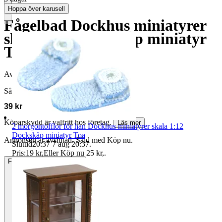
Hoppa över karusell
Fågelbad Dockhus miniatyrer
skala 1:12 Dockskåp miniatyr
Trädgård
Avslutad
23 jun 23:15
Såld för
39 kr
Köparskydd är valfritt hos företag.
Läs mer
2 morgontofflor för han Dockhus miniatyrer skala 1:12
Dockskåp miniatyr Toa
Annonsen är avslutad. Såld med Köp nu.
Sluttid
20:37
7 aug 20:37
.
Pris:
19 kr
,
Eller Köp nu
25 kr
,
.
Frakt
15 kr Annat fraktsätt