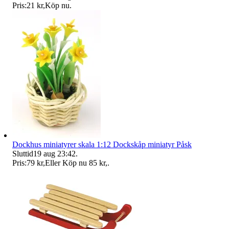
Pris:
21 kr
,
Köp nu
.
Dockhus miniatyrer skala 1:12 Dockskåp miniatyr Påsk
Sluttid
19 aug 23:42
.
Pris:
79 kr
,
Eller Köp nu
85 kr
,
.