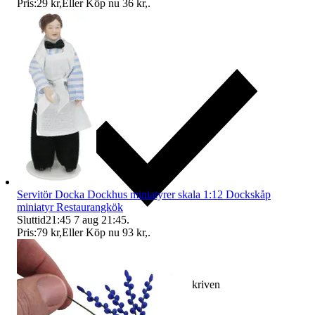
Pris:
29 kr
,
Eller Köp nu
36 kr
,
.
Servitör Docka Dockhus miniatyrer skala 1:12 Dockskåp
miniatyr Restaurangkök
Sluttid
21:45
7 aug 21:45
.
Pris:
79 kr
,
Eller Köp nu
93 kr
,
.
Ersättning om varan inte är som beskriven