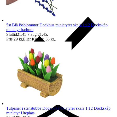
5st Blå lösblommor Dockhus miniatyrer skala 1:12 Dockskåp
miniatyr badrum
Sluttid
21:45
7 aug 21:45
.
Pris:
29 kr
,
Eller Köp nu
38 kr
,
.
Ersättning om du inte får din vara
Tulpaner i stenstubbe Dockhus miniatyrer skala 1:12 Dockskåp
miniatyr Uteplats