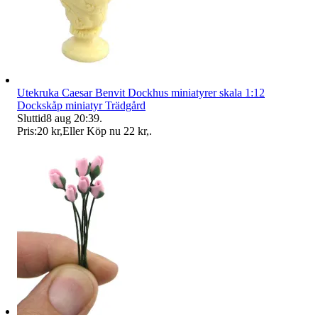
Utekruka Caesar Benvit Dockhus miniatyrer skala 1:12
Dockskåp miniatyr Trädgård
Sluttid
8 aug 20:39
.
Pris:
20 kr
,
Eller Köp nu
22 kr
,
.