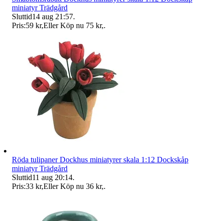
miniatyr Trädgård
Sluttid
14 aug 21:57
.
Pris:
59 kr
,
Eller Köp nu
75 kr
,
.
Röda tulipaner Dockhus miniatyrer skala 1:12 Dockskåp
miniatyr Trädgård
Sluttid
11 aug 20:14
.
Pris:
33 kr
,
Eller Köp nu
36 kr
,
.