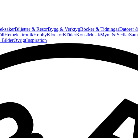
eksaker
Biljetter & Resor
Bygg & Verktyg
Böcker & Tidningar
Datorer &
ll
Hemelektronik
Hobby
Klockor
Kläder
Konst
Musik
Mynt & Sedlar
Saml
 Bilder
Övrigt
Inspiration