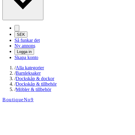
SEK
Så funkar det
Ny annons
Logga in
Skapa konto
/
Alla kategorier
/
Barnleksaker
/
Dockskåp & dockor
/
Dockskåp & tillbehör
/
Möbler & tillbehör
BoutiqueNo9