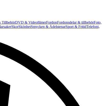
 Tillbehör
DVD & Videofilmer
Fordon
Fordonsdelar & tillbehör
Foto,
arsaker
Skor
Skönhet
Smycken & Ädelstenar
Sport & Fritid
Telefoni,