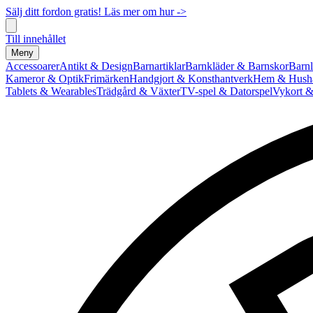
Sälj ditt fordon gratis! Läs mer om hur ->
Till innehållet
Meny
Accessoarer
Antikt & Design
Barnartiklar
Barnkläder & Barnskor
Barnl
Kameror & Optik
Frimärken
Handgjort & Konsthantverk
Hem & Hushå
Tablets & Wearables
Trädgård & Växter
TV-spel & Datorspel
Vykort &