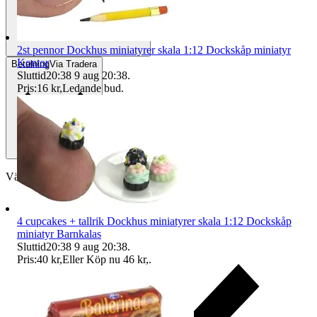
2st pennor Dockhus miniatyrer skala 1:12 Dockskåp miniatyr
Kontor
Betalning
Via Tradera
Sluttid
20:38
9 aug 20:38
.
Pris:
16 kr
,
Ledande bud
.
Välj till köparskydd
4 cupcakes + tallrik Dockhus miniatyrer skala 1:12 Dockskåp
miniatyr Barnkalas
Sluttid
20:38
9 aug 20:38
.
Pris:
40 kr
,
Eller Köp nu
46 kr
,
.