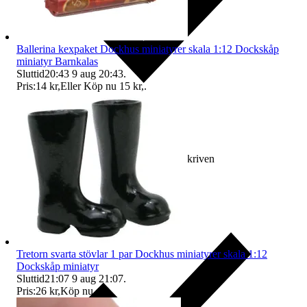
Ballerina kexpaket Dockhus miniatyrer skala 1:12 Dockskåp
miniatyr Barnkalas
Sluttid
20:43
9 aug 20:43
.
Pris:
14 kr
,
Eller Köp nu
15 kr
,
.
Ersättning om varan inte är som beskriven
Tretorn svarta stövlar 1 par Dockhus miniatyrer skala 1:12
Dockskåp miniatyr
Sluttid
21:07
9 aug 21:07
.
Pris:
26 kr
,
Köp nu
.