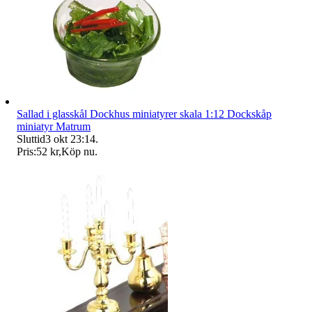
Sallad i glasskål Dockhus miniatyrer skala 1:12 Dockskåp
miniatyr Matrum
Sluttid
3 okt 23:14
.
Pris:
52 kr
,
Köp nu
.