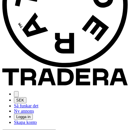
SEK
Så funkar det
Ny annons
Logga in
Skapa konto