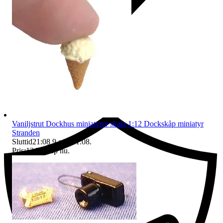
Ersättning om du inte får din vara
Vaniljstrut Dockhus miniatyrer skala 1:12 Dockskåp miniatyr
Stranden
Sluttid
21:08
9 aug 21:08
.
Pris:
12 kr
,
Köp nu
.