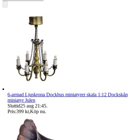
6-armad Ljuskrona Dockhus miniatyrer skala 1:12 Dockskåp
miniatyr Julen
Sluttid
25 aug 21:45
.
Pris:
399 kr
,
Köp nu
.