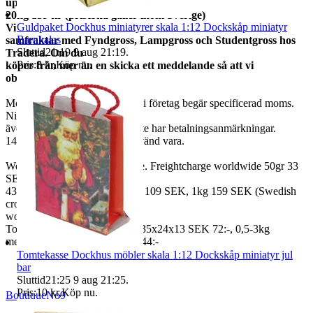
upp till
20kg 159 kr (priserna gäller inom Sverige)
Guldpaket Dockhus miniatyrer skala 1:12 Dockskåp miniatyr
Vi
Barnkalas
samfraktar med Fyndgross, Lampgross och Studentgross hos
Sluttid
21:19
9 aug 21:19
.
Tradera. Om du
Pris:
8 kr
,
Köp nu
.
köper från mer än en skicka ett meddelande så att vi
observerar det.
Moms ingår i våra priser. Har ni företag begär specificerad moms.
Ni kan
även fråga om faktura om ni inte har betalningsanmärkningar.
14 dagars full returrätt vid oanvänd vara.
We also ship abroad worldwide. Freightcharge worldwide 50gr 33
SEK, 100 gr
43 SEK, 250gr 85 SEK, 0,5kg 109 SEK, 1kg 159 SEK (Swedish
crown
worldwide price freight)
To Denmark 0,5-3kg measure 35x24x13 SEK 72:-, 0,5-3kg
measure 40x40x140cm SEK 144:-
Tomtekasse Dockhus möbler skala 1:12 Dockskåp miniatyr jul
bar
Sluttid
21:25
9 aug 21:25
.
Pris:
10 kr
,
Köp nu
.
BoutiqueNo9