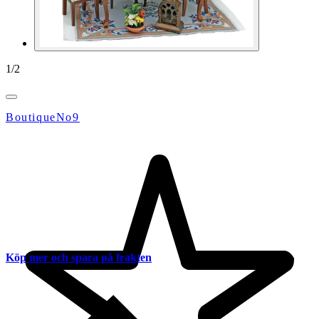
1
/
2
BoutiqueNo9
Köp mer och spara på frakten