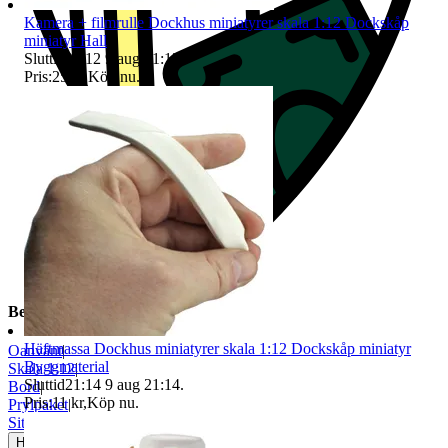
Kamera + filmrulle Dockhus miniatyrer skala 1:12 Dockskåp
miniatyr Hall
Sluttid
21:12
9 aug 21:12
.
Pris:
25 kr
,
Köp nu
.
Beskrivning
Häftmassa Dockhus miniatyrer skala 1:12 Dockskåp miniatyr
Oanvänt
|
Byggmaterial
Skala 1:12
|
Sluttid
21:14
9 aug 21:14
.
Bord
|
Pris:
11 kr
,
Köp nu
.
Prylpaket
|
Sittmöbler
Helt ny och aldrig använd