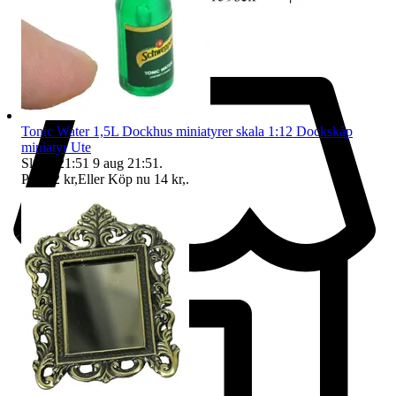
Tonic Water 1,5L Dockhus miniatyrer skala 1:12 Dockskåp
miniatyr Ute
Sluttid
21:51
9 aug 21:51
.
Pris:
12 kr
,
Eller Köp nu
14 kr
,
.