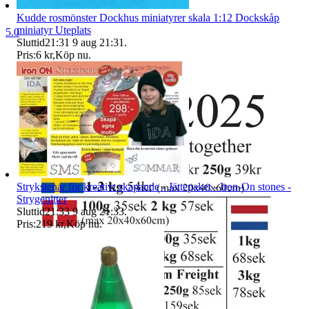
Kudde rosmönster Dockhus miniatyrer skala 1:12 Dockskåp
miniatyr Uteplats
5.0
Sluttid
21:31
9 aug 21:31
.
Pris:
6 kr
,
Köp nu
.
Strykstenar för kreativt skapande - Jättepaket - Iron-On stones -
Strygenitter
Sluttid
21:33
9 aug 21:33
.
Pris:
219 kr
,
Köp nu
.