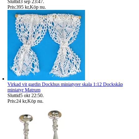
Sluttid
3 sep 23:47
.
Pris:
395 kr
,
Köp nu
.
Virkad vit gardin Dockhus miniatyrer skala 1:12 Dockskåp
miniatyr Matrum
Sluttid
5 okt 22:50
.
Pris:
24 kr
,
Köp nu
.