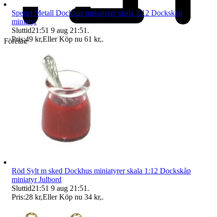
Spegel Metall Dockhus miniatyrer skala 1:12 Dockskåp
miniatyr
Sluttid
21:51
9 aug 21:51
.
Pris:
49 kr
,
Eller Köp nu
61 kr
,
.
Företag
Röd Sylt m sked Dockhus miniatyrer skala 1:12 Dockskåp
miniatyr Julbord
Sluttid
21:51
9 aug 21:51
.
Pris:
28 kr
,
Eller Köp nu
34 kr
,
.