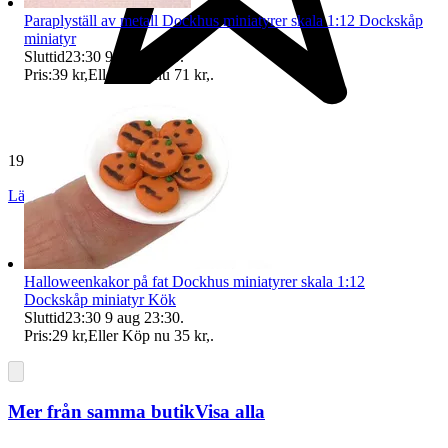
Paraplyställ av metall Dockhus miniatyrer skala 1:12 Dockskåp
miniatyr
Sluttid
23:30
9 aug 23:30
.
Pris:
39 kr
,
Eller Köp nu
71 kr
,
.
19 270 omdömen
Läs omdömen
Följ
Halloweenkakor på fat Dockhus miniatyrer skala 1:12
Dockskåp miniatyr Kök
Sluttid
23:30
9 aug 23:30
.
Pris:
29 kr
,
Eller Köp nu
35 kr
,
.
Mer från samma butik
Visa alla