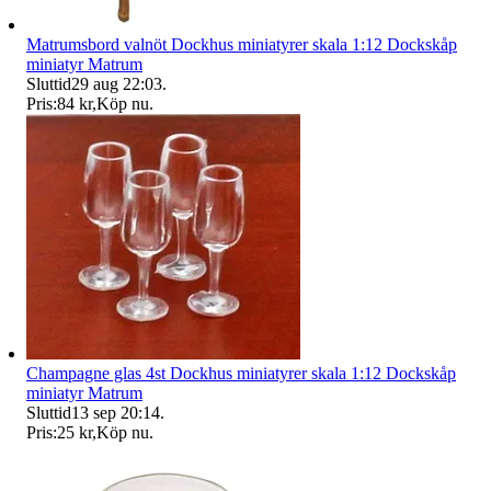
Matrumsbord valnöt Dockhus miniatyrer skala 1:12 Dockskåp
miniatyr Matrum
Sluttid
29 aug 22:03
.
Pris:
84 kr
,
Köp nu
.
Champagne glas 4st Dockhus miniatyrer skala 1:12 Dockskåp
miniatyr Matrum
Sluttid
13 sep 20:14
.
Pris:
25 kr
,
Köp nu
.