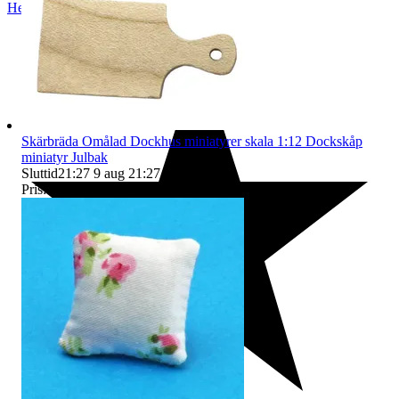
Helsingborg
,
Sverige
Skärbräda Omålad Dockhus miniatyrer skala 1:12 Dockskåp
miniatyr Julbak
Sluttid
21:27
9 aug 21:27
.
Pris:
6 kr
,
Köp nu
.