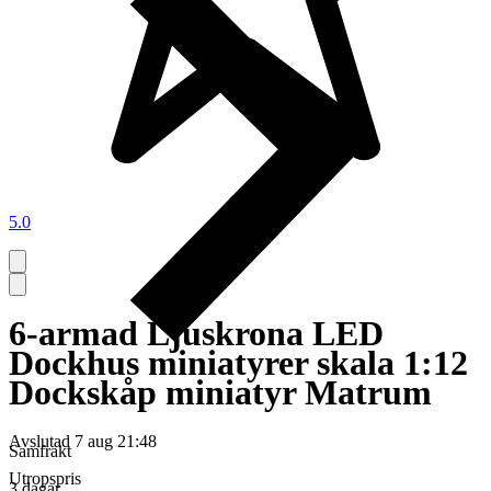
5.0
6-armad Ljuskrona LED
Dockhus miniatyrer skala 1:12
Dockskåp miniatyr Matrum
Avslutad
7 aug 21:48
Samfrakt
Utropspris
3 dagar