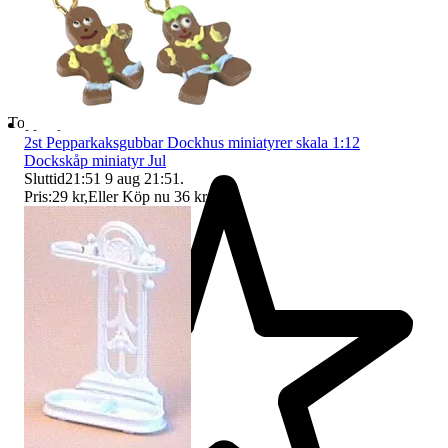
Toppsäljare
2st Pepparkaksgubbar Dockhus miniatyrer skala 1:12
Dockskåp miniatyr Jul
Sluttid
21:51
9 aug 21:51
.
Pris:
29 kr
,
Eller Köp nu
36 kr
,
.