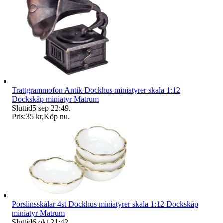
Trattgrammofon Antik Dockhus miniatyrer skala 1:12
Dockskåp miniatyr Matrum
Sluttid
5 sep 22:49
.
Pris:
35 kr
,
Köp nu
.
Porslinsskålar 4st Dockhus miniatyrer skala 1:12 Dockskåp
miniatyr Matrum
Sluttid
6 okt 21:42
.