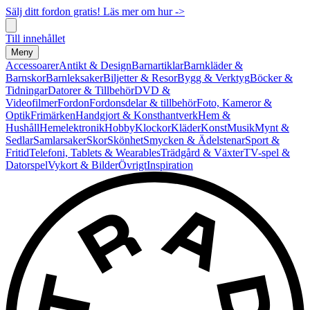
Sälj ditt fordon gratis! Läs mer om hur ->
Till innehållet
Meny
Accessoarer
Antikt & Design
Barnartiklar
Barnkläder &
Barnskor
Barnleksaker
Biljetter & Resor
Bygg & Verktyg
Böcker &
Tidningar
Datorer & Tillbehör
DVD &
Videofilmer
Fordon
Fordonsdelar & tillbehör
Foto, Kameror &
Optik
Frimärken
Handgjort & Konsthantverk
Hem &
Hushåll
Hemelektronik
Hobby
Klockor
Kläder
Konst
Musik
Mynt &
Sedlar
Samlarsaker
Skor
Skönhet
Smycken & Ädelstenar
Sport &
Fritid
Telefoni, Tablets & Wearables
Trädgård & Växter
TV-spel &
Datorspel
Vykort & Bilder
Övrigt
Inspiration