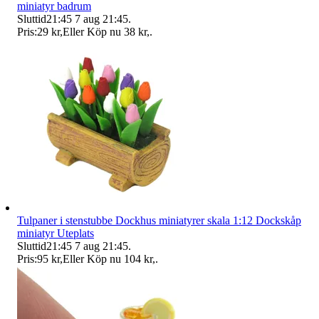
miniatyr badrum
Sluttid
21:45
7 aug 21:45
.
Pris:
29 kr
,
Eller Köp nu
38 kr
,
.
Tulpaner i stenstubbe Dockhus miniatyrer skala 1:12 Dockskåp
miniatyr Uteplats
Sluttid
21:45
7 aug 21:45
.
Pris:
95 kr
,
Eller Köp nu
104 kr
,
.