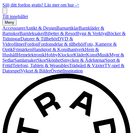
Sälj ditt fordon gratis! Läs mer om hur ->
Till innehållet
Meny
Accessoarer
Antikt & Design
Barnartiklar
Barnkläder &
Barnskor
Barnleksaker
Biljetter & Resor
Bygg & Verktyg
Böcker &
Tidningar
Datorer & Tillbehör
DVD &
Videofilmer
Fordon
Fordonsdelar & tillbehör
Foto, Kameror &
Optik
Frimärken
Handgjort & Konsthantverk
Hem &
Hushåll
Hemelektronik
Hobby
Klockor
Kläder
Konst
Musik
Mynt &
Sedlar
Samlarsaker
Skor
Skönhet
Smycken & Ädelstenar
Sport &
Fritid
Telefoni, Tablets & Wearables
Trädgård & Växter
TV-spel &
Datorspel
Vykort & Bilder
Övrigt
Inspiration