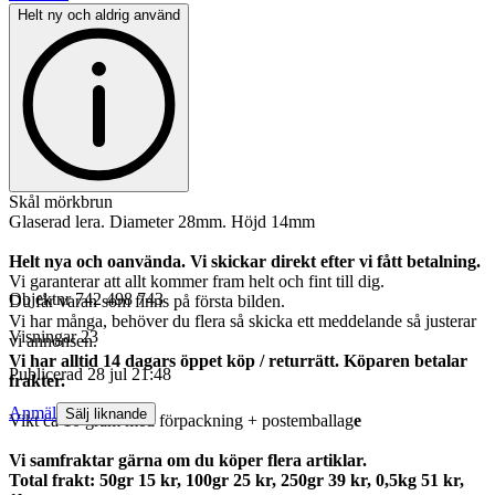
Helt ny och aldrig använd
Skål mörkbrun
Glaserad lera. Diameter 28mm. Höjd 14mm
Helt nya och oanvända. Vi skickar direkt efter vi fått betalning.
Vi garanterar att allt kommer fram helt och fint till dig.
Objektnr
742 498 743
Du får varan som finns på första bilden.
Vi har många, behöver du flera så skicka ett meddelande så justerar
Visningar
23
vi annonsen.
Vi har alltid 14 dagars öppet köp / returrätt. Köparen betalar
Publicerad
28 jul 21:48
frakter.
Anmäl
Sälj liknande
Vikt ca 10 gram med förpackning + postemballag
e
Vi samfraktar gärna om du köper flera artiklar.
Total frakt: 50gr 15 kr, 100gr 25 kr, 250gr 39 kr, 0,5kg 51 kr,