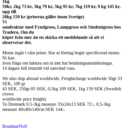
1kg
59kr, 2kg 73 kr, 3kg 79 kr, 5kg 95 kr, 7kg 119 kr, 9 kg 145 kr,
upp till
20kg 159 kr (priserna gäller inom Sverige)
Vi
samfraktar med Fyndgross, Lampgross och Studentgross hos
Tradera. Om du
köper från mer än en skicka ett meddelande så att vi
observerar det.
Moms ingår i våra priser. Har ni företag begär specificerad moms.
Ni kan
även fråga om faktura om ni inte har betalningsanmärkningar.
14 dagars full returrätt vid oanvänd vara.
We also ship abroad worldwide. Freightcharge worldwide 50gr 33
SEK, 100 gr
43 SEK, 250gr 85 SEK, 0,5kg 109 SEK, 1kg 159 SEK (Swedish
crown
worldwide price freight)
To Denmark 0,5-3kg measure 35x24x13 SEK 72:-, 0,5-3kg
measure 40x40x140cm SEK 144:-
BoutiqueNo9