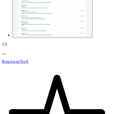
1
/
3
BoutiqueNo9