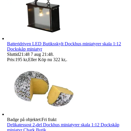
Batteridriven LED Butiksskylt Dockhus miniatyrer skala 1:12
Dockskåp miniatyr
Sluttid
21:48
7 aug 21:48
.
Pris:
195 kr
,
Eller Köp nu
322 kr
,
.
Badge på objektet:
Fri frakt
Delikatessost 2-del Dockhus miniatyrer skala 1:12 Dockskåp
miniatyr Chark Butik