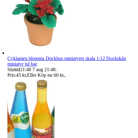
Cyklamen blomma Dockhus miniatyrer skala 1:12 Dockskåp
miniatyr jul bar
Sluttid
21:48
7 aug 21:48
.
Pris:
45 kr
,
Eller Köp nu
60 kr
,
.