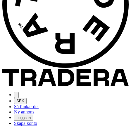
SEK
Så funkar det
Ny annons
Logga in
Skapa konto