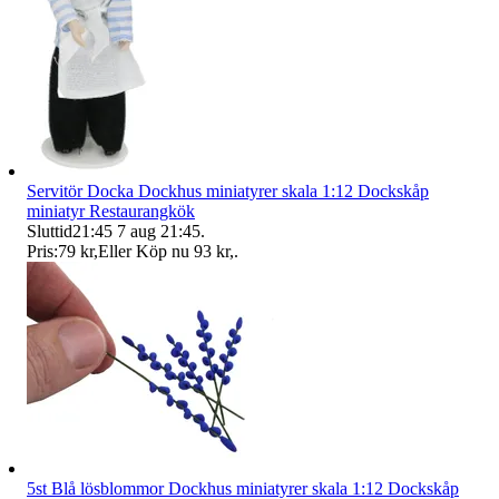
Servitör Docka Dockhus miniatyrer skala 1:12 Dockskåp
miniatyr Restaurangkök
Sluttid
21:45
7 aug 21:45
.
Pris:
79 kr
,
Eller Köp nu
93 kr
,
.
5st Blå lösblommor Dockhus miniatyrer skala 1:12 Dockskåp