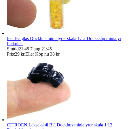
Ice-Tea glas Dockhus miniatyrer skala 1:12 Dockskåp miniatyr
Picknick
Sluttid
21:45
7 aug 21:45
.
Pris:
29 kr
,
Eller Köp nu
38 kr
,
.
CITROEN Leksaksbil Blå Dockhus miniatyrer skala 1:12