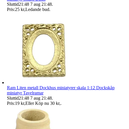
Sluttid
21:48
7 aug 21:48
.
Pris:
25 kr
,
Ledande bud
.
Ram Liten metall Dockhus miniatyrer skala 1:12 Dockskåp
miniatyr Tavelramar
Sluttid
21:48
7 aug 21:48
.
Pris:
19 kr
,
Eller Köp nu
30 kr
,
.