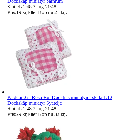
Dockskåp miniatyr barnrum
Sluttid
21:48
7 aug 21:48
.
Pris:
19 kr
,
Eller Köp nu
21 kr
,
.
Kuddar 2 st Rosa-Rut Dockhus miniatyrer skala 1:12
Dockskåp miniatyr Syatelje
Sluttid
21:48
7 aug 21:48
.
Pris:
29 kr
,
Eller Köp nu
32 kr
,
.