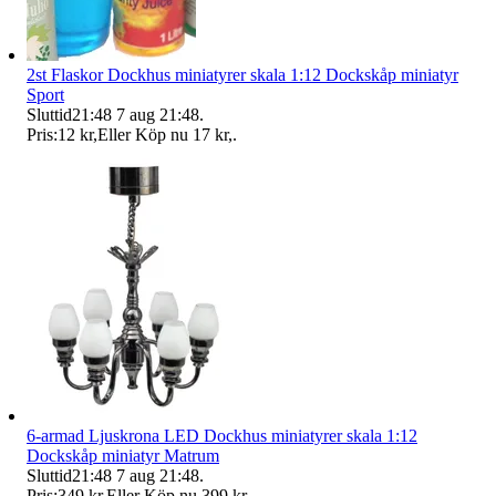
2st Flaskor Dockhus miniatyrer skala 1:12 Dockskåp miniatyr
Sport
Sluttid
21:48
7 aug 21:48
.
Pris:
12 kr
,
Eller Köp nu
17 kr
,
.
6-armad Ljuskrona LED Dockhus miniatyrer skala 1:12
Dockskåp miniatyr Matrum
Sluttid
21:48
7 aug 21:48
.
Pris:
349 kr
,
Eller Köp nu
399 kr
,
.