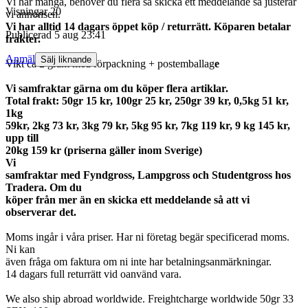
Vi har många, behöver du flera så skicka ett meddelande så justerar
Visningar
20
vi annonsen.
Vi har alltid 14 dagars öppet köp / returrätt. Köparen betalar
Publicerad
5 aug 23:41
frakter.
Anmäl
Sälj liknande
Vikt ca 2 gram med förpackning + postemballag
e
Vi samfraktar gärna om du köper flera artiklar.
Total frakt: 50gr 15 kr, 100gr 25 kr, 250gr 39 kr, 0,5kg 51 kr,
1kg
59kr, 2kg 73 kr, 3kg 79 kr, 5kg 95 kr, 7kg 119 kr, 9 kg 145 kr,
upp till
20kg 159 kr (priserna gäller inom Sverige)
Vi
samfraktar med Fyndgross, Lampgross och Studentgross hos
Tradera. Om du
köper från mer än en skicka ett meddelande så att vi
observerar det.
Moms ingår i våra priser. Har ni företag begär specificerad moms.
Ni kan
även fråga om faktura om ni inte har betalningsanmärkningar.
14 dagars full returrätt vid oanvänd vara.
We also ship abroad worldwide. Freightcharge worldwide 50gr 33