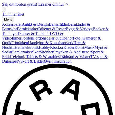
Sälj ditt fordon gratis! Läs mer om hur ->
Till innehållet
Meny
Accessoarer
Antikt & Design
Barnartiklar
Barnkläder &
Barnskor
Barnleksaker
Biljetter & Resor
Bygg & Verktyg
Böcker &
Tidningar
Datorer & Tillbehör
DVD &
Videofilmer
Fordon
Fordonsdelar & tillbehör
Foto, Kameror &
Optik
Frimärken
Handgjort & Konsthantverk
Hem &
Hushåll
Hemelektronik
Hobby
Klockor
Kläder
Konst
Musik
Mynt &
Sedlar
Samlarsaker
Skor
Skönhet
Smycken & Ädelstenar
Sport &
Fritid
Telefoni, Tablets & Wearables
Trädgård & Växter
TV-spel &
Datorspel
Vykort & Bilder
Övrigt
Inspiration