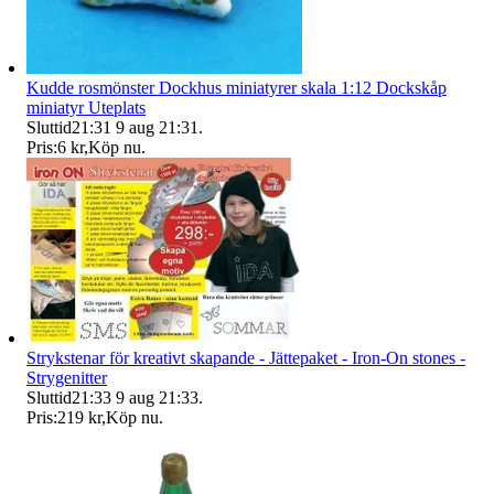
Kudde rosmönster Dockhus miniatyrer skala 1:12 Dockskåp
miniatyr Uteplats
Sluttid
21:31
9 aug 21:31
.
Pris:
6 kr
,
Köp nu
.
Strykstenar för kreativt skapande - Jättepaket - Iron-On stones -
Strygenitter
Sluttid
21:33
9 aug 21:33
.
Pris:
219 kr
,
Köp nu
.