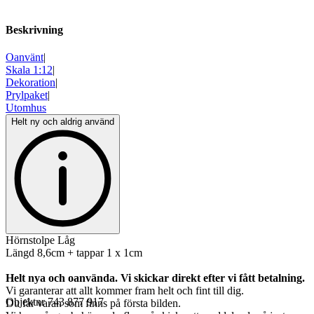
Beskrivning
Oanvänt
|
Skala 1:12
|
Dekoration
|
Prylpaket
|
Utomhus
Helt ny och aldrig använd
Hörnstolpe Låg
Längd 8,6cm + tappar 1 x 1cm
Helt nya och oanvända. Vi skickar direkt efter vi fått betalning.
Vi garanterar att allt kommer fram helt och fint till dig.
Objektnr
743 877 917
Du får varan som finns på första bilden.