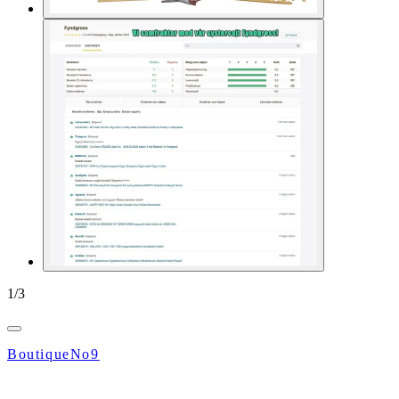
1
/
3
BoutiqueNo9