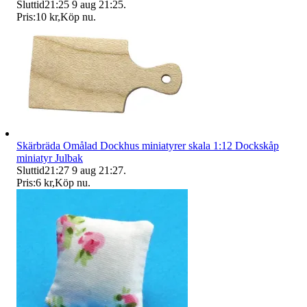
Sluttid
21:25
9 aug 21:25
.
Pris:
10 kr
,
Köp nu
.
Skärbräda Omålad Dockhus miniatyrer skala 1:12 Dockskåp
miniatyr Julbak
Sluttid
21:27
9 aug 21:27
.
Pris:
6 kr
,
Köp nu
.