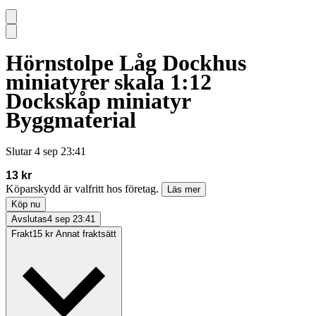
Hörnstolpe Låg Dockhus
miniatyrer skala 1:12
Dockskåp miniatyr
Byggmaterial
Slutar
4 sep 23:41
13 kr
Köparskydd är valfritt hos företag.
Läs mer
Köp nu
Avslutas
4 sep 23:41
Frakt
15 kr Annat fraktsätt