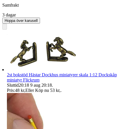
Samfrakt
3 dagar
Hoppa över karusell
2st bokstöd Hästar Dockhus miniatyrer skala 1:12 Dockskåp
miniatyr Flickrum
Sluttid
20:18
9 aug 20:18
.
Pris:
48 kr
,
Eller Köp nu
53 kr
,
.