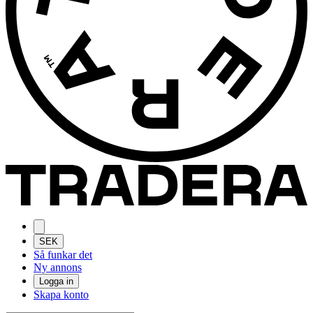
SEK
Så funkar det
Ny annons
Logga in
Skapa konto