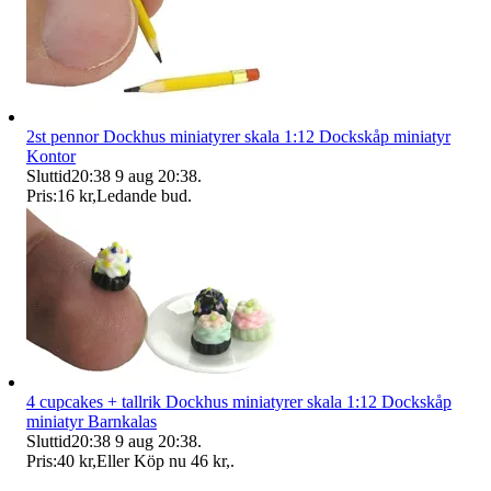
2st pennor Dockhus miniatyrer skala 1:12 Dockskåp miniatyr
Kontor
Sluttid
20:38
9 aug 20:38
.
Pris:
16 kr
,
Ledande bud
.
4 cupcakes + tallrik Dockhus miniatyrer skala 1:12 Dockskåp
miniatyr Barnkalas
Sluttid
20:38
9 aug 20:38
.
Pris:
40 kr
,
Eller Köp nu
46 kr
,
.