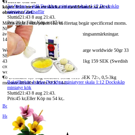
Tradera. Om du
3st Strong + skål Dockhus miniatyrer skala 1:12 Dockskåp
köper från mer än en skicka ett meddelande så att vi
miniatyr Godisaffär
observerar det.
Sluttid
21:43
8 aug 21:43
.
Pris:
29 kr
,
Eller Köp nu
37 kr
,
.
Moms ingår i våra priser. Har ni företag begär specificerad moms.
Ni kan
även fråga om faktura om ni inte har betalningsanmärkningar.
14 dagars full returrätt vid oanvänd vara.
We also ship abroad worldwide. Freightcharge worldwide 50gr 33
SEK, 100 gr
43 SEK, 250gr 85 SEK, 0,5kg 109 SEK, 1kg 159 SEK (Swedish
crown
worldwide price freight)
To Denmark 0,5-3kg measure 35x24x13 SEK 72:-, 0,5-3kg
Baktillbehör 4 delar Dockhus miniatyrer skala 1:12 Dockskåp
measure 40x40x140cm SEK 144:-
miniatyr kök
Sluttid
21:43
8 aug 21:43
.
Pris:
45 kr
,
Eller Köp nu
54 kr
,
.
BoutiqueNo9
Helsingborg
,
Sverige