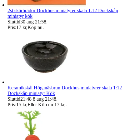
2st skärbrädor Dockhus miniatyrer skala 1:12 Dockskåp
miniatyr kök
Sluttid
30 aug 21:58
.
Pris:
17 kr
,
Köp nu
.
Keramikskål Höganäsbrun Dockhus miniatyrer skala 1:12
Dockskåp miniatyr Kök
Sluttid
21:48
8 aug 21:48
.
Pris:
15 kr
,
Eller Köp nu
17 kr
,
.