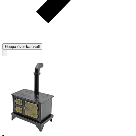
Hoppa över karusell