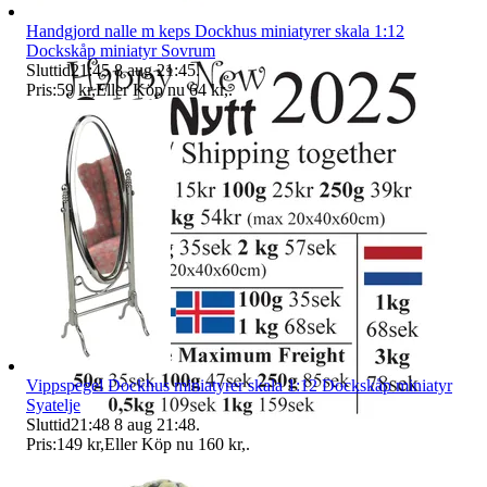
Handgjord nalle m keps Dockhus miniatyrer skala 1:12
Dockskåp miniatyr Sovrum
Sluttid
21:45
8 aug 21:45
.
Pris:
59 kr
,
Eller Köp nu
64 kr
,
.
Vippspegel Dockhus miniatyrer skala 1:12 Dockskåp miniatyr
Syatelje
Sluttid
21:48
8 aug 21:48
.
Pris:
149 kr
,
Eller Köp nu
160 kr
,
.