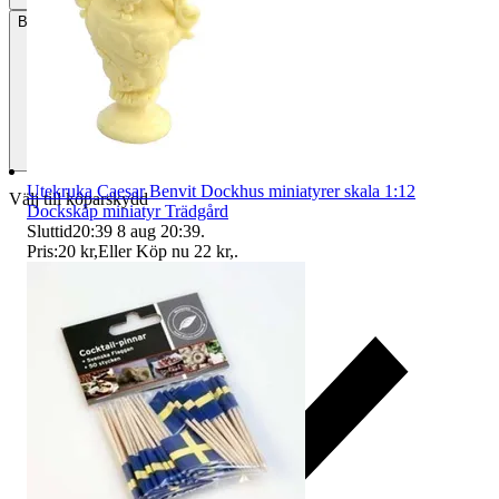
Betalning
Via Tradera
Utekruka Caesar Benvit Dockhus miniatyrer skala 1:12
Välj till köparskydd
Dockskåp miniatyr Trädgård
Sluttid
20:39
8 aug 20:39
.
Pris:
20 kr
,
Eller Köp nu
22 kr
,
.