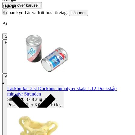
Hoppa över karusell
155 kr
Köparskydd är valfritt hos företag.
Läs mer
Annonsen är avslutad. Såld med Köp nu.
Slutade
7 aug 21:57
Frakt
Från 52 kr
Avhämtning
Helsingborg, Sverige
Läskburkar 2 st Dockhus miniatyrer skala 1:12 Dockskåp
miniatyr Stranden
Sluttid
20:37
8 aug 20:37
.
Pris:
9 kr
,
Eller Köp nu
10 kr
,
.