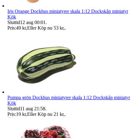
Iris Orange Dockhus miniatyrer skala 1:12 Dockskåp miniatyr
Kök
Sluttid
12 aug 00:01
.
Pris:
49 kr
,
Eller Köp nu
53 kr
,
.
Pumpa grön Dockhus miniatyrer skala 1:12 Dockskåp miniatyr
Kök
Sluttid
11 aug 21:58
.
Pris:
19 kr
,
Eller Köp nu
21 kr
,
.