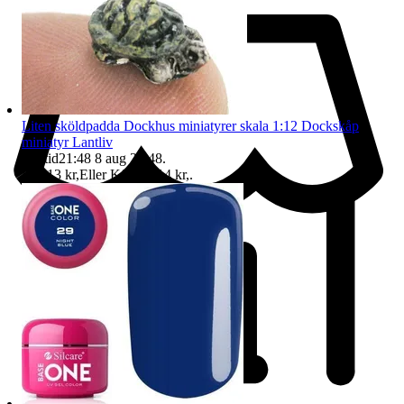
Liten sköldpadda Dockhus miniatyrer skala 1:12 Dockskåp
miniatyr Lantliv
Sluttid
21:48
8 aug 21:48
.
Pris:
13 kr
,
Eller Köp nu
14 kr
,
.