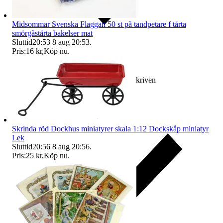
Midsommar Svenska Flaggan 50 st på tandpetare f tårta
smörgåstårta bakelser mat
Sluttid
20:53
8 aug 20:53
.
Pris:
16 kr
,
Köp nu
.
Ersättning om varan inte är som beskriven
Skrinda röd Dockhus miniatyrer skala 1:12 Dockskåp miniatyr
Lek
Sluttid
20:56
8 aug 20:56
.
Pris:
25 kr
,
Köp nu
.