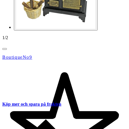
1
/
2
BoutiqueNo9
Köp mer och spara på frakten