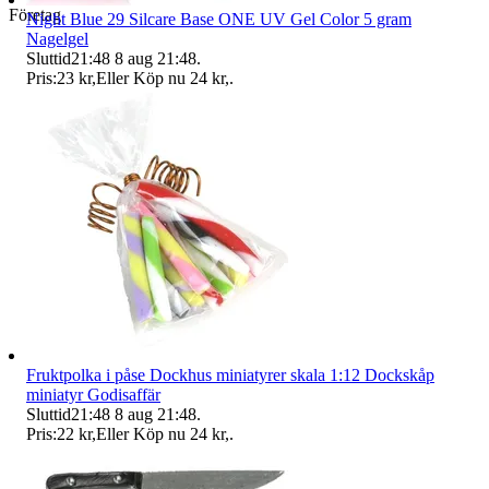
Företag
Night Blue 29 Silcare Base ONE UV Gel Color 5 gram
Nagelgel
Sluttid
21:48
8 aug 21:48
.
Pris:
23 kr
,
Eller Köp nu
24 kr
,
.
Fruktpolka i påse Dockhus miniatyrer skala 1:12 Dockskåp
miniatyr Godisaffär
Sluttid
21:48
8 aug 21:48
.
Pris:
22 kr
,
Eller Köp nu
24 kr
,
.