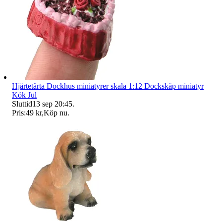
Hjärtetårta Dockhus miniatyrer skala 1:12 Dockskåp miniatyr
Kök Jul
Sluttid
13 sep 20:45
.
Pris:
49 kr
,
Köp nu
.