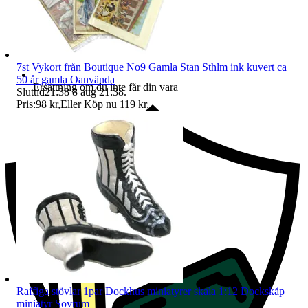
7st Vykort från Boutique No9 Gamla Stan Sthlm ink kuvert ca
50 år gamla Oanvända
Ersättning om du inte får din vara
Sluttid
21:38
8 aug 21:38
.
Pris:
98 kr
,
Eller Köp nu
119 kr
,
.
Raffiga stövlar 1par Dockhus miniatyrer skala 1:12 Dockskåp
miniatyr Sovrum