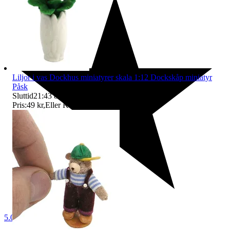
Liljor i vas Dockhus miniatyrer skala 1:12 Dockskåp miniatyr
Påsk
Sluttid
21:43
8 aug 21:43
.
Pris:
49 kr
,
Eller Köp nu
69 kr
,
.
5.0