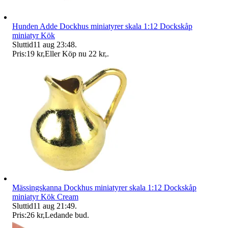
Hunden Adde Dockhus miniatyrer skala 1:12 Dockskåp
miniatyr Kök
Sluttid
11 aug 23:48
.
Pris:
19 kr
,
Eller Köp nu
22 kr
,
.
Mässingskanna Dockhus miniatyrer skala 1:12 Dockskåp
miniatyr Kök Cream
Sluttid
11 aug 21:49
.
Pris:
26 kr
,
Ledande bud
.