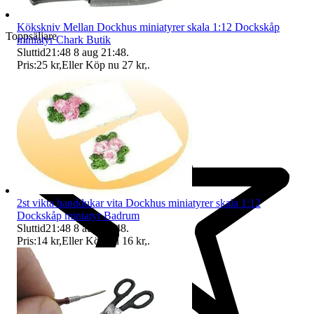
Kökskniv Mellan Dockhus miniatyrer skala 1:12 Dockskåp
Toppsäljare
miniatyr Chark Butik
Sluttid
21:48
8 aug 21:48
.
Pris:
25 kr
,
Eller Köp nu
27 kr
,
.
2st vikta handdukar vita Dockhus miniatyrer skala 1:12
Dockskåp miniatyr Badrum
Sluttid
21:48
8 aug 21:48
.
Pris:
14 kr
,
Eller Köp nu
16 kr
,
.