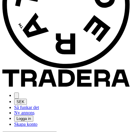
SEK
Så funkar det
Ny annons
Logga in
Skapa konto