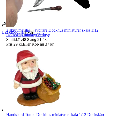
19 269 omdömen
2 skruvmejslar + avbitare Dockhus miniatyrer skala 1:12
Läs omdömen
Följ
Dockskåp miniatyrVerktyg
Sluttid
21:48
8 aug 21:48
.
Pris:
29 kr
,
Eller Köp nu
37 kr
,
.
Handgjord Tomte Dockhus miniatyrer skala 1:12 Dockskåp