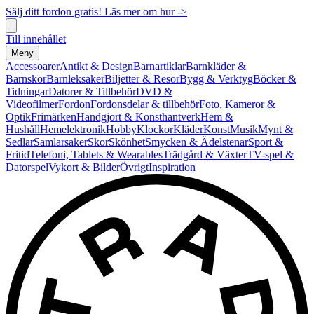
Sälj ditt fordon gratis! Läs mer om hur ->
Till innehållet
Meny
Accessoarer
Antikt & Design
Barnartiklar
Barnkläder &
Barnskor
Barnleksaker
Biljetter & Resor
Bygg & Verktyg
Böcker &
Tidningar
Datorer & Tillbehör
DVD &
Videofilmer
Fordon
Fordonsdelar & tillbehör
Foto, Kameror &
Optik
Frimärken
Handgjort & Konsthantverk
Hem &
Hushåll
Hemelektronik
Hobby
Klockor
Kläder
Konst
Musik
Mynt &
Sedlar
Samlarsaker
Skor
Skönhet
Smycken & Ädelstenar
Sport &
Fritid
Telefoni, Tablets & Wearables
Trädgård & Växter
TV-spel &
Datorspel
Vykort & Bilder
Övrigt
Inspiration